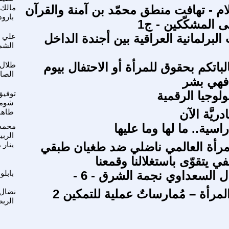
لام - تهافت منطق محمّد بن آمنة والقرآن
مالك
بارو
لى المشكّكين - ج1
ت البرلمانية العراقية بين أجندة الداخل
علي
الشم
باتكم بحقوق للمرأة أو الاحتفال بيوم
طلال
الصا
فهي بشر
ولوجيا الرقمية
توفيق
شوم
دريَّة الآن
طاها 
اسية.. ما لها وما عليها
محمد
الربي
لمرأة العالمي ناضلي ضد طغيان طبقي
ينار 
 يتقوّى باستغلالنا وقمعنا
ال السعداوي نجمة الشرق - 6 -
بابلو
مرأة – مُمارساتٌ عملية للتمكين 2
نضال
الرب