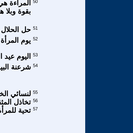
50
المراءة هي
بقوة وبلا ه
51
حل الحلال 
52
يوم المرأة ا
53
اليوم عيد 
54
شرعنة البيد
55
لنسائي الخ
56
تخاذل المث
57
تحية للمرأة