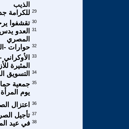
الذيب
29
للكرامة جد
30
تقشفوا يرح
31
العدو يدس 
المصري
32
حوارات -ال
33
الأوكراني -
المثيرة للأ
34
التسويق ال
35
جمعية حماية
يوم المرأة ال
36
اعتزال الص
37
تأجيل الص
38
في عيد الم