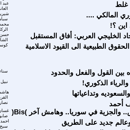
 غلط
عبد ا
العان
ي المالكي ....
شيري
سباه
اين ؟!
محمد
الركا
حاد الخليجي العربي: أفاق المستقبل
حسن
الشا
لحقوق الطبيعية الى القيود الاسلامية
كوسل
ه بين القول والفعل والحدود
سناء
والرياء الذكوري!
نبيل
السعوديه وتداعياتها
هاشم
القر
 أحمد
نصارع
والجزية في سوريا.. وهامش آخر )Bis(
غسان
صابو
 وعالم جديد على الطريق
احمد
سبح