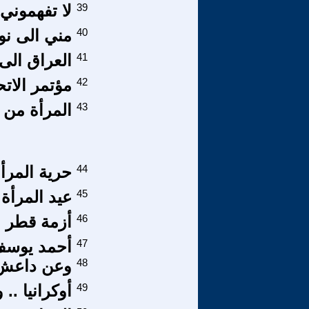
39
لا تفهموني
40
مني الى نور
41
العراق الى 
42
مؤتمر الات
43
المرأة من ا
44
حرية المرأ
45
عيد المرأة 
46
أزمة قطر و
47
أحمد يوسف
48
وعن داعش.. 
49
أوكرانيا ..