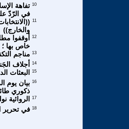
10
تفاهة الإس
في الرّدّ ع
11
((الانتخابا
والخارج))
12
أوقفوا مطال
خاص بها ؛ 
13
مناجم التكن
14
أجلاف الجَنا
15
البعثات الدر
16
بيان يوم ا
ذكوري طائفي
17
الروائية نو
18
في تحرير ال