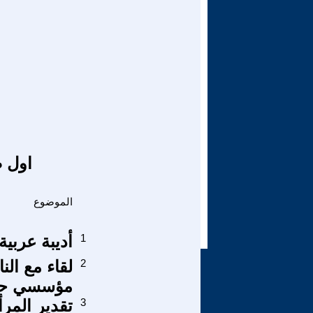
اول ص
الموضوع
1
أديبة عربي
2
لقاء مع ال
مؤسسي حز
3
تقدير المرأ