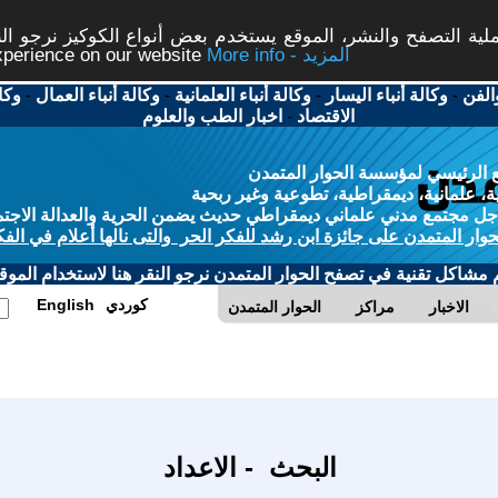
ة التصفح والنشر، الموقع يستخدم بعض أنواع الكوكيز نرجو النق
More info - المزيد
experience on our website
الفن
-
وكالة أنباء اليسار
-
وكالة أنباء العلمانية
-
وكالة أنباء العمال
-
وكا
الاقتصاد
-
اخبار الطب والعلوم
 الرئيسي لمؤسسة الحوار المتمدن
، علمانية، ديمقراطية، تطوعية وغير ربحية
ل مجتمع مدني علماني ديمقراطي حديث يضمن الحرية والعدالة الاجتم
حوار المتمدن على جائزة ابن رشد للفكر الحر والتى نالها أعلام في الفك
م مشاكل تقنية في تصفح الحوار المتمدن نرجو النقر هنا لاستخدام الموقع
كوردي
English
الاخبار
مراكز
الحوار المتمدن
البحث - الاعداد