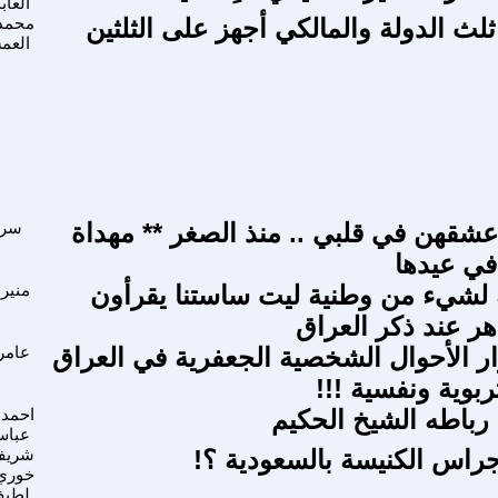
العاب
لث الدولة والمالكي أجهز على الثلثين
محمد
العم
عشقهن في قلبي .. منذ الصغر ** مهداة
سرس
في عيدها
 لشيء من وطنية ليت ساستنا يقرأون
منير 
هر عند ذكر العراق
 الأحوال الشخصية الجعفرية في العراق
عامر
بوية ونفسية !!!
 رباطه الشيخ الحكيم
احمد 
عبا
جراس الكنيسة بالسعودية ؟!
شريف
خوري
لطي