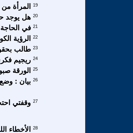
19
المرأة من من
20
هل يوجد ح
21
في الحاجة 
22
الرؤية الكوني
23
طالب بحقو
24
ريجيم فكري
25
الورقة صبو
26
بيان : وضع 
27
وقفتي احتج
28
الأخطاء ال