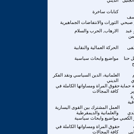
لجليل
الديني
كتابات ساخرة
سف
 صبحي
الثورات والانتفاضات الجماهيرية
عبد
الارهاب, الحرب والسلام
من
فى
الحركة العمالية والنقابية
 حنا
مواضيع وابحاث سياسية
ج
العلمانية، الدين السياسي ونقد الفكر
ي
الديني
 حماية
حقوق المراة ومساواتها الكاملة في
ر
كافة المجالات
ة
قية
العمل المشترك بين القوى اليسارية
لدي
والعلمانية والديمقرطية
 الكعبي
مواضيع وابحاث سياسية
حقوق المراة ومساواتها الكاملة في
بي
كافة المجالات