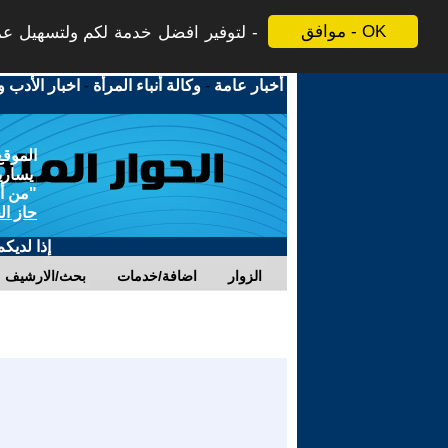
موافق - OK
لتوفير افضل خدمة لكم ولتسهيل عملي
أخبار عامة
-
وكالة أنباء المرأة
-
اخبار الأدب و
الموقع
يسارية
"من أج
حاز ال
إذا لديك
الزوار
اضافة/خدمات
بحث/الارشيف