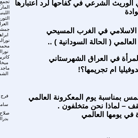
 الوريث الشرعي في كفاحها لرد اعتبارها
تجمع
المار
وادة
الليني
الثوري
العرا
الاسلامي في الغرب المسيحي
جمشي
ابراه
لعالمي ( الحالة السودانية ) ..
نورال
محمد
نورال
المرأة في العراق الشهرستاني
كاتري
ميخا
وفيليا ام تجريمها؟!
ماجد
الشم
مس بمناسبة يوم المعكرونة العالمي
فرج 
قف – لماذا نحن متخلفون .
سامى
 في يومها العالمي
صلاح
بدرال