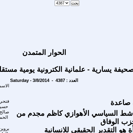
الحوار المتمدن
حيفة يسارية - علمانية الكترونية يومية مستقل
Saturday - 3/8/2014 - العدد : 4387
الاسم
ة صاعدة
فتحي
حسي
ناشط السياسي الأهوازي كاظم مجدم من
صالح
الحم
ب الوفاق
ة هو التقدير الحقيقي للاِنسانية
بروين