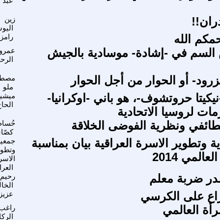
عبد ا
ران!!
زين
اليو
مكم الله
رامز
السم في -إشادة- موسادية بالجيش
عمرو 
الرح
زرود- أو الحوار من أجل الحوار
مصط
ملو
نيكيتا حروتشوف-، هو باني -اوكرانيا-
ميشيل
الحا
زمات لروسيا الاتحادية
طائفي ونظرية الفوضى الخلاقة
حُسام
كصّا
 وتطوير الاسرة العراقية بيان بمناسبة
جمعية
وتطوي
عالمي 2014
الاسر
العرا
در ضربة معلم
رحيم
الخا
راع على الكرسي
عزيز
رأة العالمي
راغب
الركا