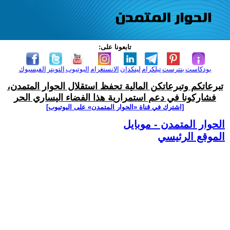
تابعونا على:
بودكاست
بنترست
تيلكرام
لينكدإن
الانستغرام
اليوتيوب
التويتر
الفيسبوك
تبرعاتكم وتبرعاتكن المالية تحفظ استقلال الحوار المتمدن،
فشاركونا في دعم استمرارية هذا الفضاء اليساري الحر
[اشترك في قناة ‫«الحوار المتمدن» على اليوتيوب]
الحوار المتمدن - موبايل
الموقع الرئيسي