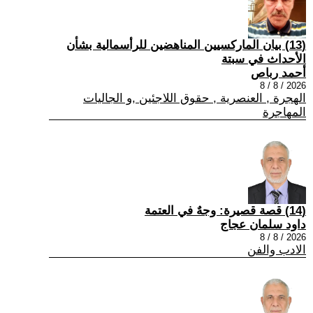
(13) بيان الماركسيين المناهضين للرأسمالية بشأن
الأحداث في سبتة
أحمد رباص
2026 / 8 / 8
الهجرة , العنصرية , حقوق اللاجئين ,و الجاليات
المهاجرة
(14) قصة قصيرة: وجهٌ في العتمة
داود سلمان عجاج
2026 / 8 / 8
الادب والفن