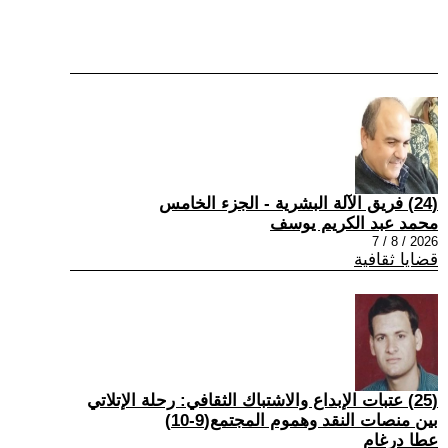
(24) فريق الآلة البشرية - الجزء الخامس
محمد عبد الكريم يوسف
2026 / 8 / 7
قضايا ثقافية
(25) عتبات الإبداع والاشتباك الثقافي: رحلة الإتلاتي
بين منصات النقد وهموم المجتمع(9-10)
عطا درغام