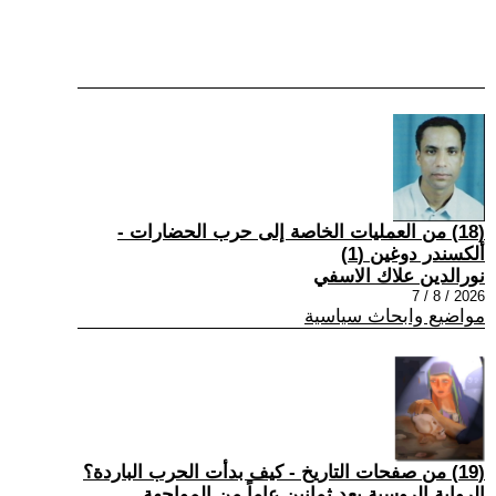
(18) من العمليات الخاصة إلى حرب الحضارات -
ألكسندر دوغين (1)
نورالدين علاك الاسفي
2026 / 8 / 7
مواضيع وابحاث سياسية
(19) من صفحات التاريخ - كيف بدأت الحرب الباردة؟
الرواية الروسية بعد ثمانين عاماً من المواجهة