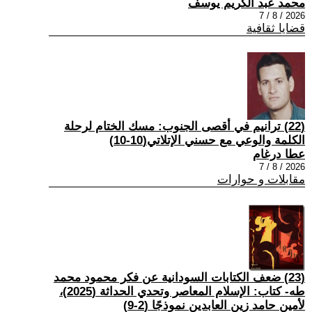
محمد عبد الكريم يوسف
2026 / 8 / 7
قضايا ثقافية
(22) ترانيم في أقصى الجنوب: مسك الختام لرحلة
الكلمة والوعي مع حسني الإتلاتي(10-10)
عطا درغام
2026 / 8 / 7
مقابلات و حوارات
(23) ضعف الكتابات السودانية عن فكر محمود محمد
طه- كتاب: الإسلام المعاصر وتحدي الحداثة (2025)،
لأمين حامد زين العابدين نموذجًا (2-9)