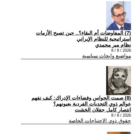
(7) المفاوضات أم البقاء؟.. حين تصبح الأزمات
استراتيجية للنظام الإيراني
نظام مير محمدي
2026 / 8 / 8
مواضيع وابحاث سياسية
(8) صمت الحواس وفضاءات الإدراك: كيف نفهم
عوالم ذوي التحديات الفردية بعيونهم؟
انتصار كامل جفلان الخشت
2026 / 8 / 8
حقوق ذوي الاحتياجات الخاصة