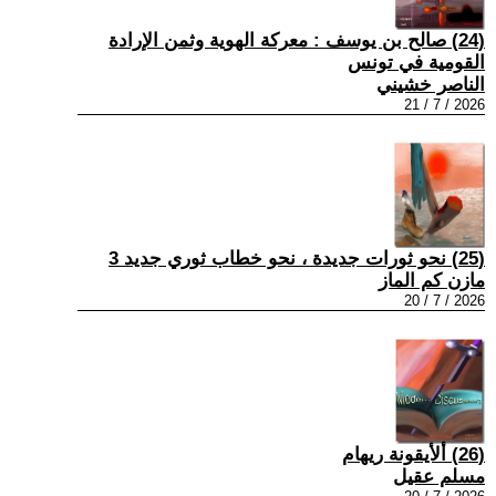
(24) صالح بن يوسف : معركة الهوية وثمن الإرادة
القومية في تونس
الناصر خشيني
2026 / 7 / 21
(25) نحو ثورات جديدة ، نحو خطاب ثوري جديد 3
مازن كم الماز
2026 / 7 / 20
(26) ألأيقونة ريهام
مسلم عقيل