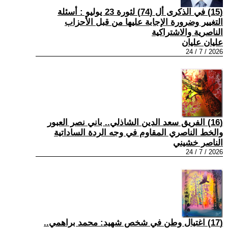
(15) في الذكرى أل (74) لثورة 23 يوليو : أسئلة
التغيير وضرورة الإجابة عليها من قبل الأحزاب
الناصرية والاشتراكية
عليان عليان
2026 / 7 / 24
(16) الفريق سعد الدين الشاذلي.. باني نصر العبور
والخط الناصري المقاوم في وجه الردة الساداتية
الناصر خشيني
2026 / 7 / 24
(17) اغتيال وطن في شخص شهيد: محمد براهمي..