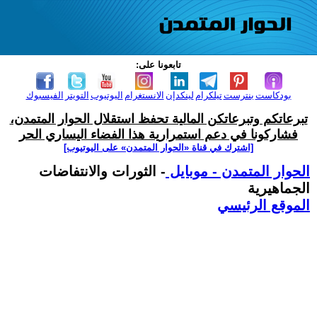
تابعونا على:
بودكاست
بنترست
تيلكرام
لينكدإن
الانستغرام
اليوتيوب
التويتر
الفيسبوك
تبرعاتكم وتبرعاتكن المالية تحفظ استقلال الحوار المتمدن،
فشاركونا في دعم استمرارية هذا الفضاء اليساري الحر
[اشترك في قناة ‫«الحوار المتمدن» على اليوتيوب]
الحوار المتمدن - موبايل
- الثورات والانتفاضات
الجماهيرية
الموقع الرئيسي