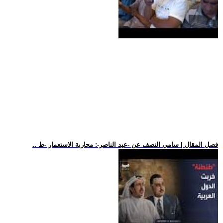
.. فصل المقال | سامي النصف عن -عبد الناصر-: محاربة الاستعمار -ط