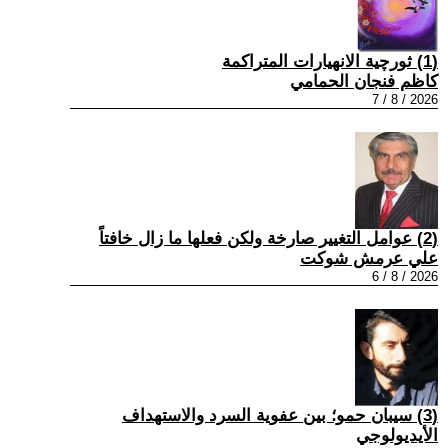
(1) ثورچية الانهيارات المتراكمة
كاظم فنجان الحمامي
2026 / 8 / 7
(2) عوامل التغيير صارخة ولكن فعلها ما زال خافتاً
علي عرمش شوكت
2026 / 8 / 6
(3) سيبان حمو؛ بين عفوية السرد والاستهداف
الأيديولوجي