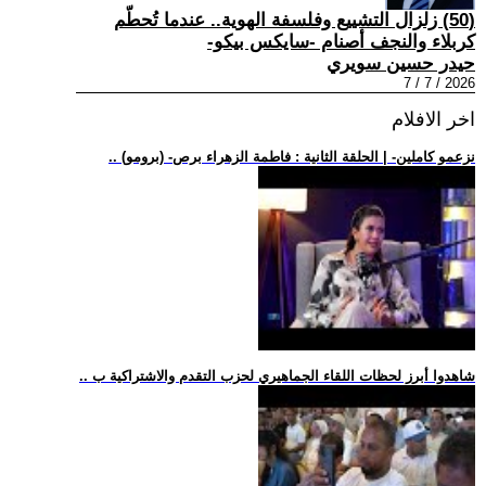
(50) زلزال التشييع وفلسفة الهوية.. عندما تُحطّم
كربلاء والنجف أصنام -سايكس بيكو-
حيدر حسين سويري
2026 / 7 / 7
اخر الافلام
.. (برومو) -نزعمو كاملين- | الحلقة الثانية : فاطمة الزهراء برص
.. شاهدوا أبرز لحظات اللقاء الجماهيري لحزب التقدم والاشتراكية ب