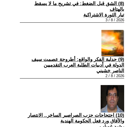
(8) الشق قبل الضغط: في تشريح ما لا يسقط
بالهتاف
تيار الثورة الاشتراكية
2026 / 8 / 3
(9) جدلية الفكر والواقع: أطروحة عصمت سيف
الدولة في أدبيات الطلبة العرب التقدميين
الناصر خشيني
2026 / 8 / 2
(10) احتجاجات حزب الصراصير الساخر.. الانتصار
والآفاق ورد فعل الحكومة الهندية
رشيد غويلب