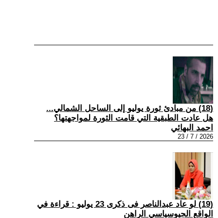
(18) من مبادئ ثورة يوليو إلى الساحل الشمالي...
هل عادت الطبقية التي قامت الثورة لمواجهتها؟
احمد البهائي
2026 / 7 / 23
(19) لو عاد عبدالناصر فى ذكرى 23 يوليو : قراءة في
الواقع الجيوسياسي الراهن