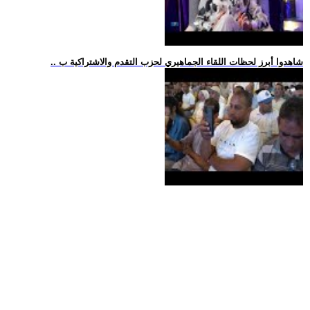
.. شاهدوا أبرز لحظات اللقاء الجماهيري لحزب التقدم والاشتراكية ب