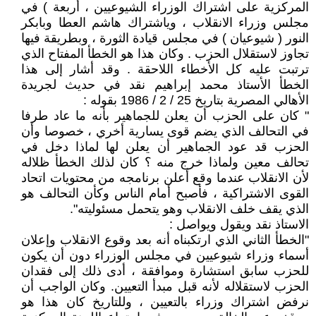
المركزية على اشتراك الوزراء الشيوعيين ، أربعة ) في
مجلس وزراء الانقلاب ، وياشتراك هاشم العطا وبابكر
النور ( شيوعيان ) في مجلس قيادة الثورة ، وبطريقة فيها
تجاوز لاستقلال الحزب . وكان هذا هو الخطأ المفتاح الذي
ترتبت عليه كل الأخطاء اللاحقة . وقد أشار إلى هذا
الخطأ الأستاذ محمد إبراهيم نقد في حديث لجريدة
الأهالي المصرية بتاريخ 25 / 2 / 1986 بقوله :
" كان على الحزب أن يعلن للجماهير بأنه ما عاد طرفا
في التحالف الذي يضم قوى يسارية أخري ، خصوصا وأن
الحزب قد عود الجماهير أن يعلن لها لماذا دخل في
تحالف معين ولماذا خرج منه ؟ كان لذلك الخطأ ظلاله
لأن الانقلاب عندما وقع أعلن برنامجه من محتويات اتحاد
القوى الاشتراكية ، فأصبح أمام الناس وكأن التحالف هو
الذي يقف خلف الانقلاب وهو يتحمل مسئوليته".
الاستاذ نقد ويقول ويواصل :
"الخطأ الثاني الذي ارتكبناه أنه بعد وقوع الانقلاب وإعلان
أسماء وزراء شيوعيين في مجلس الوزراء دون أن يكون
للحزب سابق استشارة وموافقة ، أدى ذلك إلى فقدان
الحزب لاستقلاله لأنه قبل مبدأ التعيين. وكان الواجب أن
نرفض اشتراك وزراء بالتعيين ، وللتاريخ كان هذا هو