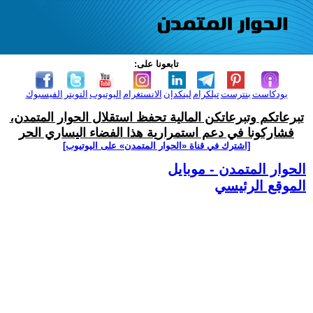
تابعونا على:
بودكاست
بنترست
تيلكرام
لينكدإن
الانستغرام
اليوتيوب
التويتر
الفيسبوك
تبرعاتكم وتبرعاتكن المالية تحفظ استقلال الحوار المتمدن،
فشاركونا في دعم استمرارية هذا الفضاء اليساري الحر
[اشترك في قناة ‫«الحوار المتمدن» على اليوتيوب]
الحوار المتمدن - موبايل
الموقع الرئيسي