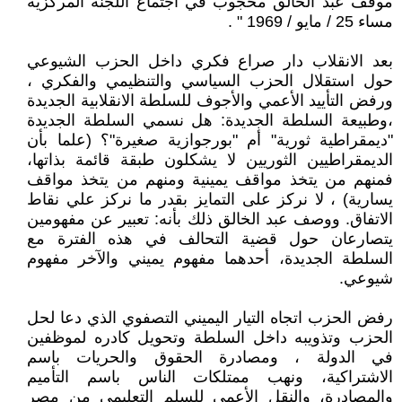
موقف عبد الخالق محجوب في اجتماع اللجنة المركزية
مساء 25 / مايو / 1969 " .
بعد الانقلاب دار صراع فكري داخل الحزب الشيوعي
حول استقلال الحزب السياسي والتنظيمي والفكري ،
ورفض التأييد الأعمي والأجوف للسلطة الانقلابية الجديدة
،وطبيعة السلطة الجديدة: هل نسمي السلطة الجديدة
"ديمقراطية ثورية" أم "بورجوازية صغيرة"؟ (علما بأن
الديمقراطيين الثوريين لا يشكلون طبقة قائمة بذاتها،
فمنهم من يتخذ مواقف يمينية ومنهم من يتخذ مواقف
يسارية) ، لا نركز على التمايز بقدر ما نركز علي نقاط
الاتفاق. ووصف عبد الخالق ذلك بأنه: تعبير عن مفهومين
يتصارعان حول قضية التحالف في هذه الفترة مع
السلطة الجديدة، أحدهما مفهوم يميني والآخر مفهوم
شيوعي.
رفض الحزب اتجاه التيار اليميني التصفوي الذي دعا لحل
الحزب وتذويبه داخل السلطة وتحويل كادره لموظفين
في الدولة ، ومصادرة الحقوق والحريات باسم
الاشتراكية، ونهب ممتلكات الناس باسم التأميم
والمصادرة، والنقل الأعمي للسلم التعليمي من مصر