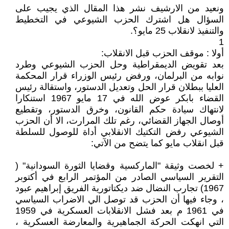
ونعيد من الارشيف نشر هذا المقال الذي يجيب على
السؤال هل اشترك الحزب الشيوعي في التخطيط
والتنفيذ لانقلاب 25 مايو؟.
1
أولا : موقف الحزب قبل الانقلاب:
بعد تقويض الديمقراطية وحل الحزب الشيوعي وطرد
نوابه من البرلمان، ورفض رئيس الوزراء قرار المحكمة
العليا ببطلان قرار الحل وتعديل الدستور، واستقالة رئيس
القضاء بابكر عوض الله في 17 مايو 1967 استنكارا
لانتهاك سيادة حكم القانون، وخرق الدستور، وتقطيع
أوصال الجهاز القضائي، رغم تلك المرارت، الا أن الحزب
الشيوعي رفض التكتيك الانقلابي أداة للوصول للسلطة
قبل انقلاب مايو كما يتضح من الآتي:
+ لخصت وثيقة "الماركسية وقضايا الثورة السودانية" (
التقرير السياسي الصادر من المؤتمر الرابع في أكتوبر
1967) تجارب النضال ضد ديكتاتورية الفريق إبراهيم عبود
، وجاء فيها أن الحزب قد توصل الي الاضراب السياسي
في 1961 م بعد فشل الانقلابات العسكرية في 1959
التي انهكت الحركة الجماهيرية والمعارضة العسكرية ،