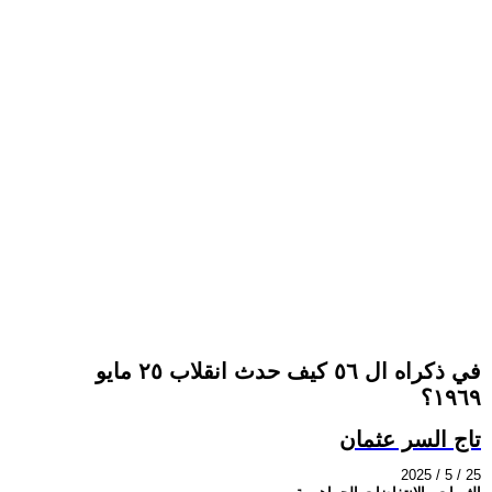
في ذكراه ال ٥٦ كيف حدث انقلاب ٢٥ مايو
١٩٦٩؟
تاج السر عثمان
2025 / 5 / 25