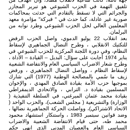
جهة ثالثة، كانت ساعية لانقلاب مضاد، وأن الهدف من
تلفيق التهمة في الحزب الشيوعي هو تبرير المجازر
والجرائم التي لا تسقط بالتقادم التي حدثت بمحاكمات
صورية غير عادلة، كما حدث في " فبركة" مؤامرة معهد
المعلمين العالي لحل الحزب الشيوعي وطرد نوابه من
البرلمان.
بعد انقلاب 22 يوليو الدموي، واصل الحزب الرفض
للتكتيك الانقلابي ، وطرح النضال الجماهيري لإسقاط
النظام، وفي دورة اللجنة المركزية للحزب الشيوعي في
يناير 1974 أجابت على سؤال: البديل – القيادة – الأداة ،
وطرح شعار الاضراب السياسي العام والانتفاضة الشعبية
لإسقاط النظام ، وواصل النضال الجماهيري ، ورفض
زيف ما سُمي بالمصالحة الوطنية (1977) التي شارك
بموجبها حزب الأمة بقيادة الصادق المهدي ، والإخوان
المسلمين بقيادة د. الترابي ، والاتحادي الديمقراطي
بقيادة محمد عثمان الميرغني، في السلطة التنفيذية (
الوزارة) والتشريعية ( مجلس الشعب)، والحزب الواحد (
الاتحاد الاشتراكي)، وواصلت الحركة الجماهيرية نضالها ،
وضد قوانين سبتمبر 1983 ، واستنكار استشهاد محمود
محمد طه، حتى قيام الانتفاضة الشعبية والاضراب
السياسي العام والعصيان المدني الذي انهي حكم