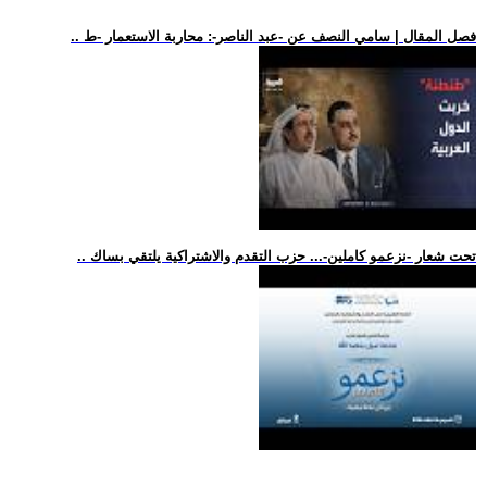
.. فصل المقال | سامي النصف عن -عبد الناصر-: محاربة الاستعمار -ط
.. تحت شعار -نزعمو كاملين-... حزب التقدم والاشتراكية يلتقي بساك