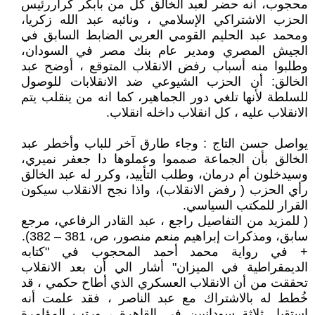
محجوب، انه حضر لعبد الخالق كل من بابكر كراررئيس
الحزب الاشتراكي الإسلامي ، ونائبه عبد الله زكريا،
ومحمد عبد الحليم القومي العربي الضابط السابق في
الجيش المصري ومدير عام بنك مصر في السودان،
وطلبوا منه أسباب رفض الانقلاب المتوقع ، أوضح عبد
الخالق: أن الحزب الشيوعي ضد الانقلابات للوصول
للسلطة لأنها تلغي دور الجماهير، كما انه من ينقلب يتم
الانقلاب عليه ، كل انقلاب داخله انقلاب.
يواصل حسن التاج : وجاء طارق آخر للباب وأخطر عبد
الخالق بأن الجماعة صمموا وعملوها دا جعفر نميري،
وسيدخلون أم درمان، وطلب التأييد، وكرر له عبد الخالق
رأي الحزب ( رفض الانقلاب)، واذا نجح الانقلاب سيكون
القرار للمكتب السياسي.
( للمزيد من التفاصيل راجع ، عبد القادر الرفاعي، مرجع
سابق، ومذكرات إبراهيم منعم منصور، ص، 381 – 382).
+ في رواية محمد أحمد المحجوب في "كتابه
الديمقراطية في الميزان" أشار الي أن بعد الانقلاب
تحققت من أن الانقلاب العسكري الذي أطاح حكمي ، قد
خُطط له بالاشتراك مع عبد الناصر ، فقد علمت أنه
استقبل ثلاثة سودانيين في القاهرة ، ورتب المؤامرة