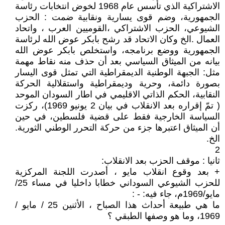
الاشتراكية الذي تأسس عام 1968 لخوض انتخابات رئاسة
الجمهورية، وضم قوى يسارية ونقابية ضمت : الحزب
الشيوعي، الحزب الاشتراكي ،القوميين العرب ، واتحاد
العمال .الخ وكان الاتحاد قد رشح بابكر عوض الله لرئاسة
الجمهورية ووضع برنامجه، واستخلص بابكر عوض الله
بيانه من الميثاق السياسي بعد أن حذف منه نقاط مهمة
مثل: الجبهة الوطنية الديمقراطية التي تمثل قوى اليسار
بصورة دائمة، وحرية وديمقراطية واستقلالية الحركة
النقابية، الحكم الذاتي الاقليمي في اطار السودان الموحد
( تمّ إقراره بعد الانقلاب في بيان 2 يونيو 1969)، ركزت
السياسة الخارجية فقط على قضية فلسطين، في حين
أن الميثاق اعتبرها جزء من حركة التحرر الوطني الثورية.
الخ.
2
ثانيا : موقف الحزب بعد الانقلاب:
+ بعد وقوع انقلاب مايو ، أصدرت اللجنة المركزية
للحزب الشيوعي السوداني خطابا داخليا في مساء 25/
مايو/1969م، جاء فيه: - :
ما هي طبيعة أحداث هذا الصباح ، الأثنين 25 / مايو /
1969، وما هو وصفها الطبقي ؟