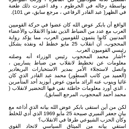
بواسطة رجاله في الخرطوم ، وقد اعتبرت ذلك طعنة
في الظهر( عبد القادر الرفاعي ، مرجع سابق، ص 101).
الواقع أن بابكر عوض الله كان عضوا في حركة القوميين
العرب مع عدد من الضباط الذين نفذوا الانقلاب والأعضاء
المدنيين كانوا ينتمون للقوميين العرب، مما يؤكد رواية
المحجوب، أن انقلاب 25 مايو خطط له ونفذه بشكل
رئيسي القوميون العرب.
+أشار محمد المحجوب رئيس الوزراء أنه وصلته
معلومات عن تخطيط لانقلاب من ضباط يساريين ،
واتصل لاستجلاء الأمر بمدير الاستخبارات البريغادير
(العميد من كاتب السطور) محمد عبد القادر الذي كان
غائبا وينوب عنه الرائد مأمون عوض أبوزيد أحد المتآمرين
، الذي أورد معلومات خاطئة نفي فيها التحضير لانقلاب (
محمد أحمد المحجوب، المرجع السابق).
لكن من أين استقى بابكر عوض الله بيانه الذي أذاعه مع
بيان جعفر النميري صبيحة 25 مايو 1969 الذي أدي للخلط
وكأن الحزب الشيوعي طرفا في الانقلاب؟
استقي بيانه من الميثاق السياسي لاتحاد القوى