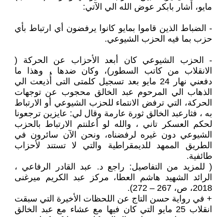
مايو، أشار بابكر عوض الله الي الآتي:
- الضباط الذين قاموا بمايو كانوا يرفضون أي ارتباط بأي
حزب بما فيه الحزب الشيوعي.
- الحزب الشيوعي كان أبعد الأحزاب عن الحركة (
الانقلاب من كاتب السطور)، وكان ضدها ، وهذا ما
دفعني نهار 24 مايو بعد تسجيل كلمتى التى أُذيعت الي
الذهاب الي المرحوم عبد الخالق محجوب عن توجهات
الحركة، التي ترفض الانتماء للحزب الشيوعي أو الارتباط
به ، فثارعبد الخالق ثورة عارمة وقال لي: عايزين ترجعونا
لحكم العسكر تاني ، والله لو أعلنتم الارتباط بالحزب
الشيوعي دون غيره لرفضناه، ونحن الآن سائرون في
الطريق الممهد للديمقراطية والتي لا تستند لأحزاب
طائفية.
( للمزيد من التفاصيل: راجع د. عبد القادر الرفاعي ،
الرائد الشهيد هاشم العطا، مركز عبد الكريم ميرغنى
2018، ص، 267 – 272).
+ في رواية حسن التاج عن اللحظات الأخيرة التي سبقت
انقلاب 25 مايو التي كان فيها مع عشاء مع عبد الخالق