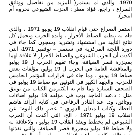
1970، والذي لم يستمر( للمزيد من تفاصيل ووثائق
الصراع ، راجع، فؤاد مطر : الحزب الشيوعي نحروه أم
انتحر).
استمر الصراع حتى قيام انقلاب 19 يوليو 1971 ، والذي
قام به تنظيم الضباط الأحرار ، وأيده الحزب وتحمل كل
نتائج التأييد من استشهاد وتشريد وسجون كما جاء في
دورة اللجنة المركزية في سبتمبر – نوفمبر 1971، التي
أكدت أن الحزب الشيوعي والضباط الأحرار لا علاقة لهما
بمجزرة قصر الضيافة، وجاء تقييم الحزب ل 19 يوليو
والمناقشة العامة في الحزب ل 19 يوليو، مؤلفات بعض
ضباط 19 يوليو ، وما جاء في قرارات المؤتمر الخامس
للحزب، والجهد الكبير في التوثيق مع ضباط 19 يوليو في
الصحف السيارة وما قام به الكثيرمن الكتاب من توثيق
مثل : د.عبد الماجد بوب في مؤلفه 19 يوليو اضاءات
ووثائق، ود. عبد القادر الرفاعي في كتابه الرائد هاشم
العطا، وكتاب الميدان الدوري " عصر ذلك اليوم" عن
انقلاب 19 يوليو 1971 ، الخ، التي أكدت أن الحزب
الشيوعي لم يخطط وينفذ انقلاب 19 يوليو ، ولاعلاقة له
ولا ضباط 19 يوليو بمجزرة قصر الضيافة، والتي نفذتها