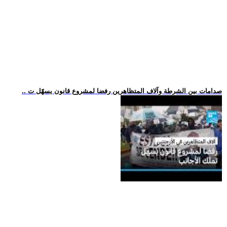
.. صدامات بين الشرطة وآلاف المتظاهرين رفضا لمشروع قانون يسهّل ت