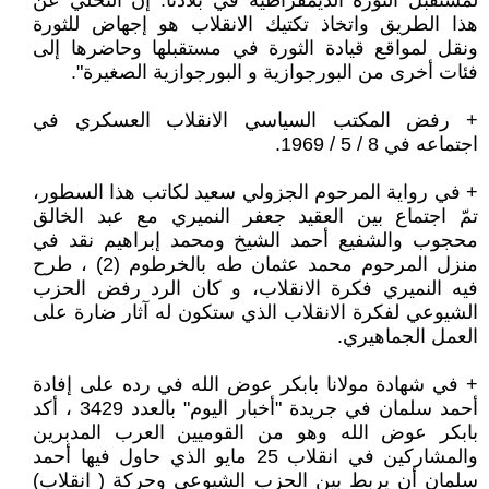
لمستقبل الثورة الديمقراطية في بلادنا. إن التخلي عن
هذا الطريق واتخاذ تكتيك الانقلاب هو إجهاض للثورة
ونقل لمواقع قيادة الثورة في مستقبلها وحاضرها إلى
فئات أخرى من البورجوازية و البورجوازية الصغيرة".
+ رفض المكتب السياسي الانقلاب العسكري في
اجتماعه في 8 / 5 / 1969.
+ في رواية المرحوم الجزولي سعيد لكاتب هذا السطور،
تمّ اجتماع بين العقيد جعفر النميري مع عبد الخالق
محجوب والشفيع أحمد الشيخ ومحمد إبراهيم نقد في
منزل المرحوم محمد عثمان طه بالخرطوم (2) ، طرح
فيه النميري فكرة الانقلاب، و كان الرد رفض الحزب
الشيوعي لفكرة الانقلاب الذي ستكون له آثار ضارة على
العمل الجماهيري.
+ في شهادة مولانا بابكر عوض الله في رده على إفادة
أحمد سلمان في جريدة "أخبار اليوم" بالعدد 3429 ، أكد
بابكر عوض الله وهو من القوميين العرب المدبرين
والمشاركين في انقلاب 25 مايو الذي حاول فيها أحمد
سلمان أن يربط بين الحزب الشيوعي وحركة ( انقلاب)