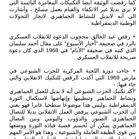
كما رفضت الوثيقة ايضا التكتيكات المغامرة اليائسة التي
لا ترى بديلا غير الانكفاء والقيام بعمل مسلح ، وأشارت
الى أنه لابديل للنشاط الجماهيري لانجاز التحولات
الوطنية الديمقراطية .
+ رفض عبد الخالق محجوب الدعوة للانقلاب العسكري
بالرد في صحيفة "أخبار الأسبوع" على مقال أحمد سليمان
الذي كتبه في صحيفة "الأيام" في 1968 الذي كان دعوة
صريحة للانقلاب العسكري .
+ جاءت دورة اللجنة المركزية للحزب الشيوعي في
مارس 1969 التي أكدت الرفض للتكتيك الانقلابي والتي
جاء فيها: -
"أكد تكتيك الحزب الشيوعي أنه لا بديل للعمل الجماهيري
ونشاط الجماهير وتنظيمها وإنهاضها لاستكمال الثورة
الديمقراطية ،وليس هذا موضوعا سطحيا عابرا فهو يعني
أن الحزب الشيوعي يرفض العمل الانقلابي بديلا للنضال
الجماهيري الصبور والدؤوب واليومي وبين النضال
الجماهيري يمكن أن تُحسم قضية قيادة الثورة ووضعها
بين قوى الطبقة العاملة والشيوعية ، وهذا هو الأمر المهم