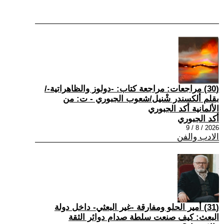
(30) مراجعات: مراجعة كتاب: -دولوز والظاهراتية-/
بقلم ألكسندر شْنيل/شعوب الجبوري - ت: من
الألمانية أكد الجبوري
أكد الجبوري
2026 / 8 / 9
الادب والفن
(31) أمير الحلو ومفارقة -غير البعثي- داخل دولة
البعث: كيف صنعت سلطة صدام دوائر الثقة