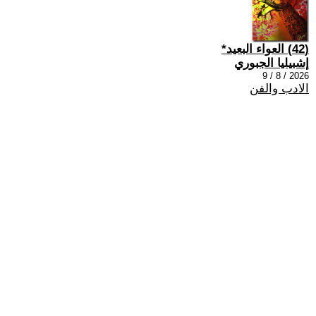
(42) العواء البعيد*
إشبيليا الجبوري
2026 / 8 / 9
الادب والفن