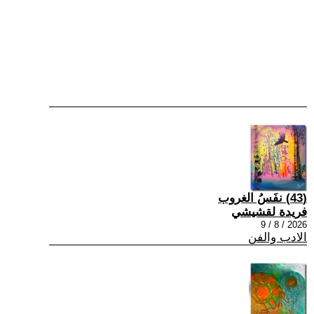
(43) نفَسُ الغروب
فريدة لقشيشي
2026 / 8 / 9
الادب والفن