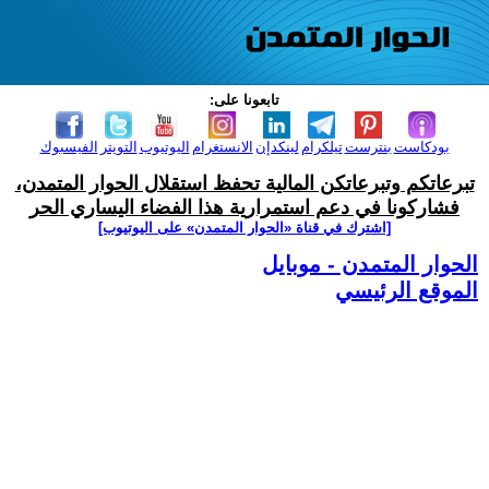
تابعونا على:
بودكاست
بنترست
تيلكرام
لينكدإن
الانستغرام
اليوتيوب
التويتر
الفيسبوك
تبرعاتكم وتبرعاتكن المالية تحفظ استقلال الحوار المتمدن،
فشاركونا في دعم استمرارية هذا الفضاء اليساري الحر
[اشترك في قناة ‫«الحوار المتمدن» على اليوتيوب]
الحوار المتمدن - موبايل
الموقع الرئيسي