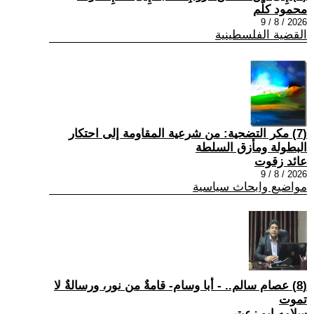
محمود كلّم
2026 / 8 / 9
القضية الفلسطينية
(7) مكر التضحية: من شرعية المقاومة إلى احتكار
البطولة ومأزق السلطة
عائد زقوت
2026 / 8 / 9
مواضيع وابحاث سياسية
(8) عصام سالم.. - أبا وسام- قامةٌ من نور، ورسالةٌ لا
تموت
سلامه ابو زعيتر