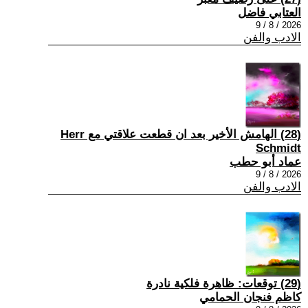
العتابي فاضل
2026 / 8 / 9
الادب والفن
(28) الهامش الأخير بعد ان قطعت علاقتي مع Herr
Schmidt
عماد أبو حطب
2026 / 8 / 9
الادب والفن
(29) توقعات: ظاهرة فلكية نادرة
كاظم فنجان الحمامي