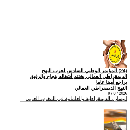
(24) المؤتمر الوطني السادس لحزب النهج
الديمقراطي العمالي يختتم أشغاله بنجاح والرفيق
براجع أمينا عاما
النهج الديمقراطي العمالي
2026 / 8 / 9
اليسار , الديمقراطية والعلمانية في المغرب العربي