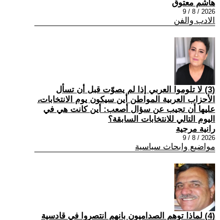
هاشم معتوق
2026 / 8 / 9
الادب والفن
(3) لا تلوموا العربي إذا لم يصوّت قبل أن تسأل
الأحزاب العربية المواطن أين سيكون يوم الانتخابات،
عليها أن تجيب عن سؤال أصعب: أين كانت هي في
اليوم التالي للانتخابات السابقة؟
رانية مرجية
2026 / 8 / 9
مواضيع وابحاث سياسية
(4) ‏لماذا توهم الصداميون بانهم انتصروا في قادسية