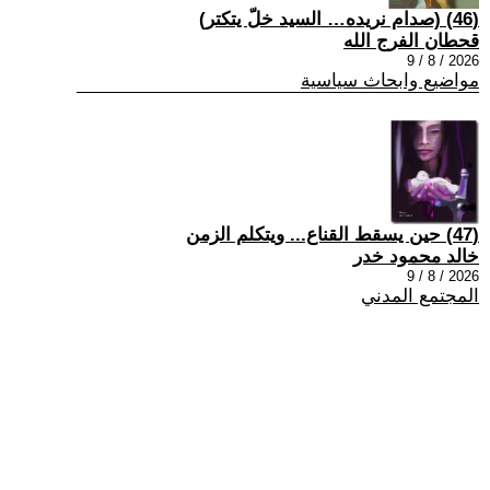
(46) (صدام نريده… السيد خلّ يتكتر)
قحطان الفرج الله
2026 / 8 / 9
مواضيع وابحاث سياسية
(47) حين يسقط القناع... ويتكلم الزمن
خالد محمود خدر
2026 / 8 / 9
المجتمع المدني