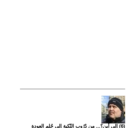
(6) إِلى أين؟... من دُرُوبِ النّكبة إِلى حُلمِ العودة