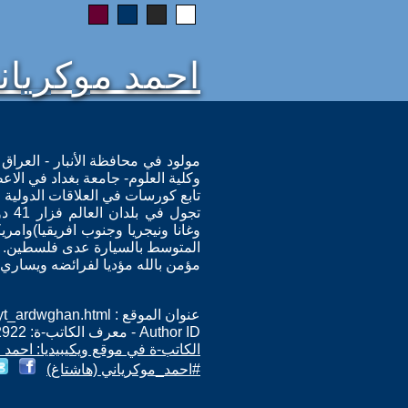
احمد موكريان
مولود في محافظة الأنبار - العراق و
وكلية العلوم- جامعة بغداد في الاع
تابع كورسات في العلاقات الدولية 
تجول
وغانا ونيجريا وجنوب افريقيا)وامر
المتوسط بالسيارة عدى فلسطين.
مؤمن بالله مؤديا لفرائضه ويساري ا
عنوان الموقع : http://www.mukiriani.eu/altaghyt_ardwghan.html
Author ID - معرف الكاتب-ة: 2922
الكاتب-ة في موقع ويكيبيديا: احمد 
#احمد_موكرياني (هاشتاغ)