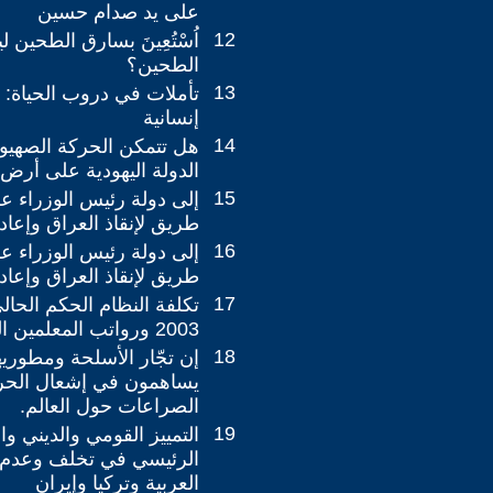
على يد صدام حسين
12
اُسْتُعِينَ بسارق الطحين
الطحين؟
13
تأملات في دروب الحياة: 
إنسانية
14
هل تتمكن الحركة الصهيو
الدولة اليهودية على أر
15
إلى دولة رئيس الوزراء ع
طريق لإنقاذ العراق وإعادة 
16
إلى دولة رئيس الوزراء ع
طريق لإنقاذ العراق وإعادة 
17
تكلفة النظام الحكم الحال
2003 ورواتب المعلمين المتقاعدين
18
إن تجّار الأسلحة ومطوريه
يساهمون في إشعال الحر
الصراعات حول العالم.
19
التمييز القومي والديني و
الرئيسي في تخلف وعدم ا
العربية وتركيا وإيران