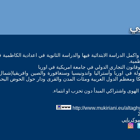
ي
اكمل الدراسة الابتدائية فيها والدراسة الثانوية في اعدادية الكاظمية 
ظمية.
وقانون التجاري الدولي في جامعة امريكية في اوربا
 في بلدان العالم فزار 41 دولة في اوربا وأستراليا واندونيسيا وسنغافورة والصين وافريقيا(شم
يكا ومعظم الدول العربية ومئات المدن والقرى ودار حول الحوض البحر
لهوى واشتراكي المبدأ دون تحزب او انتماء.
موكرياني