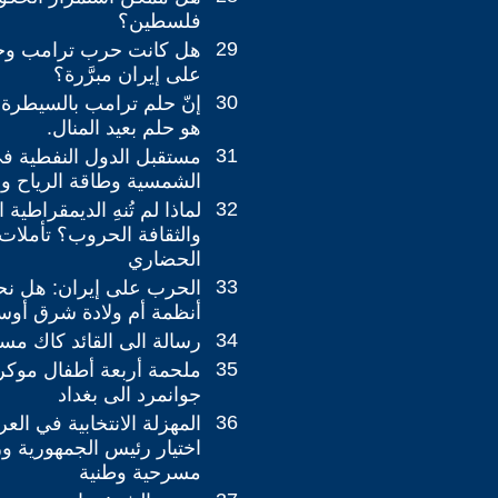
فلسطين؟
29
هل كانت حرب ترامب وحك
على إيران مبرَّرة؟
30
إنّ حلم ترامب بالسيطر
هو حلم بعيد المنال.
31
مستقبل الدول النفطية ف
الشمسية وطاقة الرياح وال
32
لماذا لم تُنهِ الديمقراطية 
والثقافة الحروب؟ تأملات
الحضاري
33
الحرب على إيران: هل ن
أنظمة أم ولادة شرق أو
34
رسالة الى القائد كاك مسع
35
ملحمة أربعة أطفال موكري
جوانمرد الى بغداد
36
المهزلة الانتخابية في الع
اختيار رئيس الجمهورية و
مسرحية وطنية