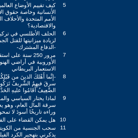
5
كيف تقييم الأوضاع العالمي
الأنسانية وخاصة حقوق ال
الأمم المتحدة والأحلاف ا
والاقتصادية؟
6
لزيادة ميزانيتها للقتل ا
-الدفاع المشترك-
7
مرور 250 سنة على 
الأوروبية في أراضي الهنو
الاستعمار البريطاني
8
-إِنَّما أَهْلكَ الذينَ من قَبْلِكُم
سرقَ فيهِمُ الشَّرِيفُ تَرَكُو
الضَّعِيفُ أَقَامُوا عليهِ الحَدَّ-
9
لماذا يختار السياسي وا
سرقة المال العام، وهو يع
وراءه تاريخًا أسودَ لا تمحو
10
هل يمكن القضاء على الف
11
سحب الجنسية من الكويتي
يذكرني بتهجير الكرد الفي