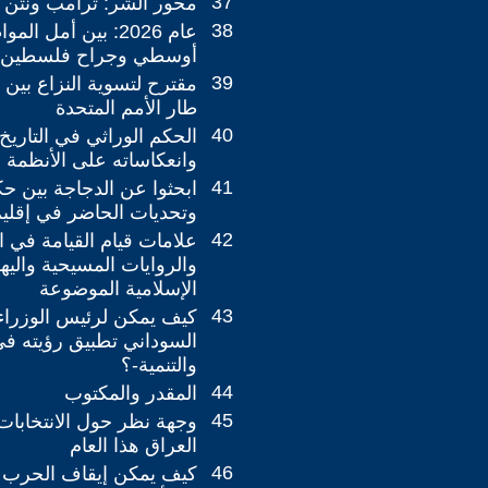
37
محور الشر: ترامب ونتن ي
38
عام 2026: بين أمل 
أوسطي وجراح فلسطين ا
39
مقترح لتسوية النزاع بين 
طار الأمم المتحدة
40
الحكم الوراثي في التاريخ
وانعكاساته على الأنظمة ا
41
ابحثوا عن الدجاجة بين ح
وتحديات الحاضر في إقلي
42
علامات قيام القيامة في ا
والروايات المسيحية واليه
الإسلامية الموضوعة
43
كيف يمكن لرئيس الوزراء
السوداني تطبيق رؤيته في 
والتنمية-؟
44
المقدر والمكتوب
45
وجهة نظر حول الانتخابات
العراق هذا العام
46
كيف يمكن إيقاف الحرب ب