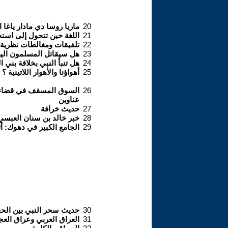
20
ماريا روسا دي مادار ياغا
21
اللغة حين تتحول إلى استج
22
تلفيقات ومغالطات نظرية أ
23
هل سيقاتل المسلمون اليه
24
هل تنبأ النبي بخلافة بني 
25
أهواؤنا والأهوار اللاتينية ؟
26
السوق المسقف في قضاء ا
عناوين
27
حديث خرافة
28
خبر خالد بن سنان العبسي
29
الجامع الكبير في دهوك: أ
30
حديث سحر النبي بين الحق
31
العراق العربي وعراق العج