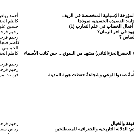
 المؤرخة الإسبانية المتخصصة في الريف
أحمد رباص
ابة: القصيدة الحسينية نموذجا
كاظم الحن
فعال الخطاب في علم التعارب (1)
حسين علو
ود في اخر الزمان؟
رحيم فرحا
العباس ؟
رحيم فرحا
كاظم فنجا
الحمامي
لخضر(الجزءالثاني) مشهد من السوق… حين كانت الأسماء
كاظم الحن
رحيم فرحا
رحيم فرحا
ئمةٌ صنعوا الوعي وشجاعةٌ حفظت هوية المدينة
فرست مر
يقة والخيال
رحيم فرحا
م: الدلالة التاريخية والجغرافية للمصطلحين
رياض سعد