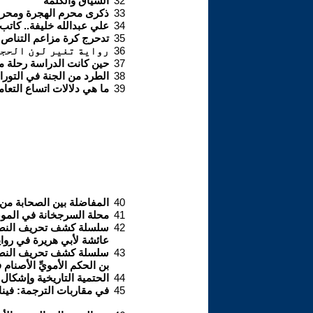
32
السياق والكلمة
33
ذكرى محرم الهجرة ومحرم ا
34
علي عبدالله خليفة.. كاتب
35
تدحرج كرة مزاعم التناص ب
36
رواية تغير لون الحجر
37
حين كانت الدراسة رحلة مع
38
الطرد من الجنة في التوراة 
39
ما هي دلالات اتساع التعام
40
المفاضلة بين الصحابة من
41
محلة السرجخانة في الموصل .
42
عائشة لأبي هريرة في رواي
43
بن الحكم الأمويِّ الأصنام 
44
الحتمية التاريخية وإشكال
45
في مقاربات الترجمة: فيناي