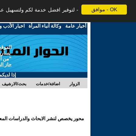
موافق - OK
لتوفير افضل خدمة لكم ولتسهيل عملي
أخبار عامة
-
وكالة أنباء المرأة
-
اخبار الأدب و
الموقع
يسارية
"من أج
حاز ال
إذا لديك
الزوار
اضافة/خدمات
بحث/الارشيف
محور يخصص لنشر الابحاث والدراسات المعنية