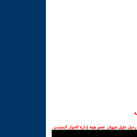
رحيل جليل شهباز، عضو هيئة إدارة الحوار المتمدن