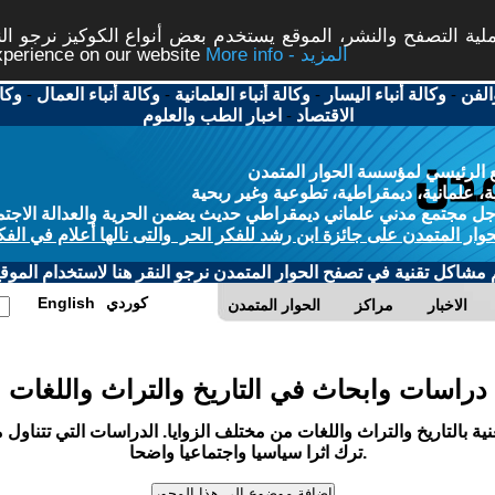
ة التصفح والنشر، الموقع يستخدم بعض أنواع الكوكيز نرجو النق
More info - المزيد
experience on our website
الفن
-
وكالة أنباء اليسار
-
وكالة أنباء العلمانية
-
وكالة أنباء العمال
-
وكا
الاقتصاد
-
اخبار الطب والعلوم
 الرئيسي لمؤسسة الحوار المتمدن
، علمانية، ديمقراطية، تطوعية وغير ربحية
ل مجتمع مدني علماني ديمقراطي حديث يضمن الحرية والعدالة الاجتم
حوار المتمدن على جائزة ابن رشد للفكر الحر والتى نالها أعلام في الفك
م مشاكل تقنية في تصفح الحوار المتمدن نرجو النقر هنا لاستخدام الموقع
كوردي
English
الاخبار
مراكز
الحوار المتمدن
دراسات وابحاث في التاريخ والتراث واللغات
 بالتاريخ والتراث واللغات من مختلف الزوايا. الدراسات التي تتناول 
ترك اثرا سياسيا واجتماعيا واضحا.