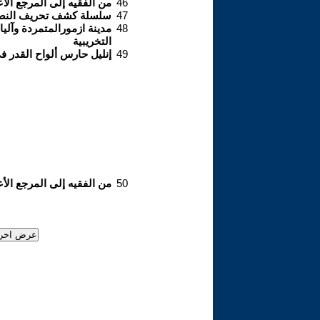
46
من الفقيه إلى المرجع الأع
47
سلسلة كشف تحريف النصوص في التراث ا
48
مدينة ازمورالمتمردة وآلي
التخريبية
49
إنليل حارس ألواح القدر في
50
من الفقيه إلى المرجع الأع