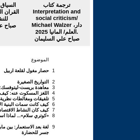
ترجمة كتاب
السياق 
Interpretation and
القران ال
social criticism/
للنشر 
Michael Walzer ،دار
صباح ع
العلم/ المانيا 2025.
صباح علي السليمان
الموضوع
1
حصار مغول لقلعة اربيل
2
التواريخ الصغيرة
3
معاهدة بريست-ليتوفسك: بي
4
اللغز المسكوت عنه: كيف 
5
تلفيقات ومغالطات نظرية أ
6
كيف كانت سمات البنية الاجت
7
كيف كان النشاط الاقتصادي والتر
8
«كوتري سلام»... لماذا استح
9
لغة بعد الاستعمار: بين ما
جسر للحضارة