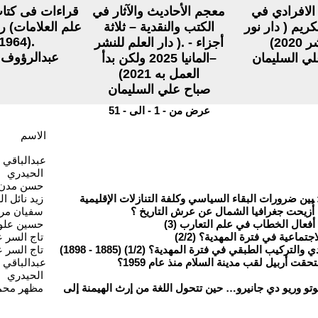
الافرادي في
معجم الأحاديث والآثار في
قراءات فى كتا
كريم ( دار نور
الكتب والنقدية – ثلاثة
علم العلامات) ر
(1964).
2020)
أجزاء - .( دار العلم للنشر
عبدالرؤوف 
لي السليمان
–المانيا 2025 ولكن بدأ
العمل به 2021)
صباح علي السليمان
عرض من - 1 - الى - 51
الاسم
عبدالباقي 
الحيدري
حسن مدن
ن ضرورات البقاء السياسي وكلفة التنازلات الإقليمية
زيد نائل ا
أُزيحت جغرافيا الشمال عن عرش التاريخ ؟
سفيان مرز
فعال الخطاب في علم التعارب (3)
حسين علو
ماعية في فترة المهدية؟ (2/2)
تاج السر 
كيب الطبقي في فترة المهدية؟ (1/2) (1885 - 1898)
تاج السر 
قت أربيل لقب مدينة السلام منذ عام 1959؟
عبدالباقي 
الحيدري
بوتو وريو دي جانيرو… حين تتحول اللغة من إرث الهيمنة إلى
مظهر محم