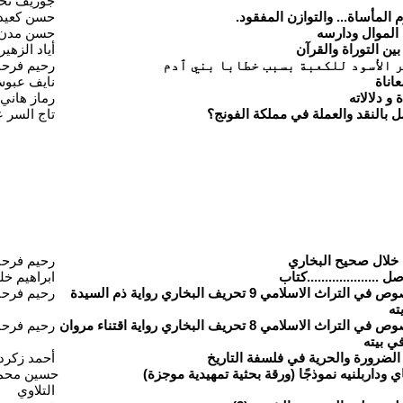
جوزيف تح
لمأساة... والتوازن المفقود.
حسن كعيد 
 الموال ودارسه
حسن مدن
ين التوراة والقرآن
أياد الزهي
 الأسود للكعبة بسبب خطابا بني ٱدم
رحيم فرحا
اناة
نايف عبو
و دلالاته
رماز هاني
ل بالنقد والعملة في مملكة الفونج؟
تاج السر 
 خلال صحيح البخاري
رحيم فرحا
...................كتاب
ابراهيم خل
سلسلة كشف تحريف النصوص في التراث الاسلامي 9 تحريف البخاري رواية ذم السيدة
رحيم فرحا
ته
سلسلة كشف تحريف النصوص في التراث الاسلامي 8 تحريف البخاري رواية اقتناء مروان
رحيم فرحا
في بيته
 الضرورة والحرية في فلسفة التاريخ
أحمد زكرد
 وداربلنيه نموذجًا (ورقة بحثية تمهيدية موجزة)
حسين محم
التلاوي