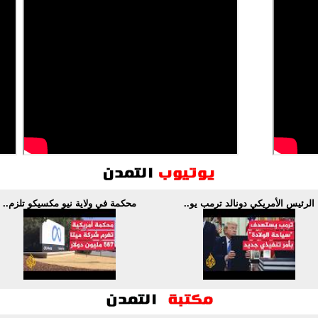
الرئيس الأمريكي دونالد ترمب يو..
محكمة في ولاية نيو مكسيكو تلزم..