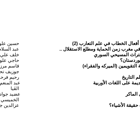
فعال الخطاب في علم التعارب (2)
حسين علو
 مغرب زمن الحماية ومطلع الاستقلال ..
عبد السلام 
التراث المسيحي السوري
خلف علي 
كوردستان؟
حاجي علو
التقويمين (الميركه والفقراء)
قاسم مرزا
جوزيف تح
م التاريخ
رحيم فرحا
ديمة على اللغات الأوربية
عبد المنع
الفَيا
الماكر
عضيد جواد
الخميسي
قيقة الأشياء؟
عزالدين ج