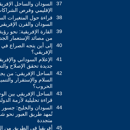
37
السودان والساحل الإفريقي
الإقليمي وفرص الشراكات 
38
قراءة حول المتغيرات الس
السودان والقرن الإفريقي
39
القارة الإفريقية: نحو رؤي
من مصائد الإستعمار الجد
40
إلى أين يتجه الصراع في 
الإفريقي؟
41
الإعلام السوداني والإفريق
جديدة تحقق الإصلاح والت
42
الساحل الإفريقي: من يج
السلام والإستقرار والتنم
الحروب؟
43
الساحل الإفريقي بين الوح
قراءة تحليلية لأزمة الدو
44
السودان والخليج: جسور ع
تُمهد طريق العبور نحو شر
متجددة
45
أفريقيا في الطريق من الت