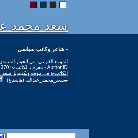
سعد محمد عبد
- شاعر وكاتب سياسي
الموقع الفرعي في الحوار المتمدن: ps://www.ahewar.org/m.asp?i=9370
Author ID - معرف الكاتب-ة: 9370
الكاتب-ة في موقع ويكيبيديا: سعد 
#سعد_محمد_عبدالله (هاشتاغ)