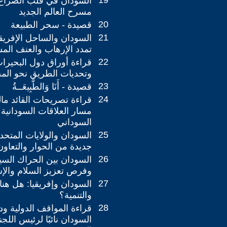
19
السودان في قلب الصراع 
مسرح العالم الجديد
20
قصيدة - سحر الطبيعة
21
السودان والساحل الإفري
تمدد الإرهاب والعنف الم
22
قراءة أوراق دول البحير
وتحديات الطريق نحو الم
23
قصيدة - أَنَا وَالطَّبِيعَــةُ
24
قراءة تصريحات القائد ما
مسار العلاقات السودانية ا
السوداني
25
السودان والولايات المتحد
جديدة من الحوار والتعاون 
26
السودان بين الحراك الس
وفرص تعزيز السلام والإس
27
السودان وإفريقيا: هل هن
والتنمية؟
28
قراءة المواقف الدولية ود
السودان نائبًا لرئيس اللجن