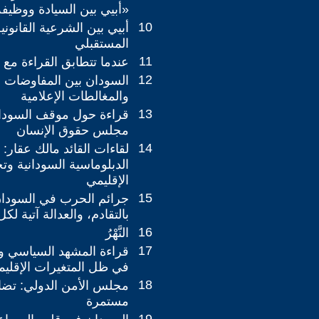
«أبيي بين السيادة ووظيفة
10
أبيي بين الشرعية القانون
المستقبلي
11
عندما تتطابق القراءة مع
12
السودان بين المفاوضات ا
والمغالطات الإعلامية
13
قراءة حول موقف السودان
مجلس حقوق الإنسان
14
لقاءات القائد مالك عقار:
الدبلوماسية السودانية وت
الإقليمي
15
جرائم الحرب في السودا
بالتقادم، والعدالة آتية ل
16
النَّهْرُ
17
قراءة المشهد السياسي وا
في ظل المتغيرات الإقليمي
18
مجلس الأمن الدولي: تضاد
مستمرة