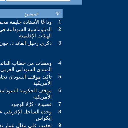
1
وداعًا الأستاذة حليمة محم
2
الدبلوماسية السودانية في
الهيئات الإقليمية
3
ذكرى رحيل القائد د. جون
4
ومضات من خطاب القائد 
المنتدى السوداني العربي
5
تأكيد موقف السودان تجاه
الأمريكية
6
موقف الحكومة السودانية 
الأمريكية
7
قصيدة - دُرَّةُ الوجود
8
وحدة الساحل الإفريقي ع
إيكواس
9
تعقيب على مقال عمار نجم