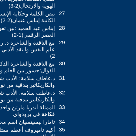
الهوية والارتحال(2-3)
27
نبض الكلمة وحكاية الإنس
الكاتبة إيناس عتمان(2-2)
28
إيناس عبد الحميد :بين ثق
العصر الرقمي(1-2)
29
مع الناقدة والشاعرة د. ر
2)
30
مع الناقدة والشاعرة الدك
الفوال:جسور بين العلم وجنون
31
د.عاطف سلامة: الأدب شا
والكاريكاتير بندقية من نوع آ
32
د.عاطف سلامة: الأدب شا
والكاريكاتير بندقية من نوع آ
33
الممثلة أندريا مارتن واحد
فكاهة في برودواي
34
تامارا ليسيتسيان اسم مح
35
أكيم تاميروف أعظم ممثل