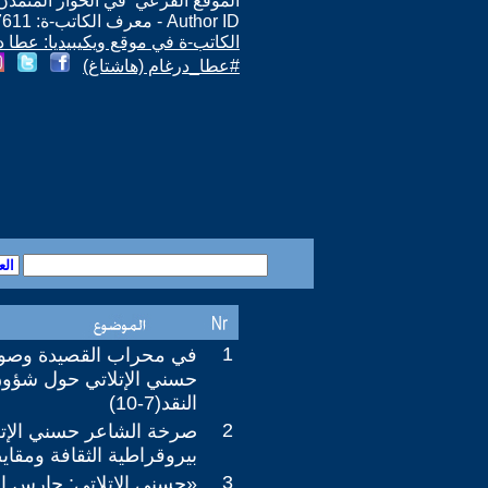
الموقع الفرعي في الحوار المتمدن: ps://www.ahewar.org/m.asp?i=7611
Author ID - معرف الكاتب-ة: 7611
الكاتب-ة في موقع ويكيبيديا: عطا د
#عطا_درغام (هاشتاغ)
1
في محراب القصيدة وصو
حسني الإتلاتي حول شؤو
النقد(7-10)
2
صرخة الشاعر حسني الإتل
بيروقراطية الثقافة ومقايضات 
3
«حسني الإتلاتي: حارس ا