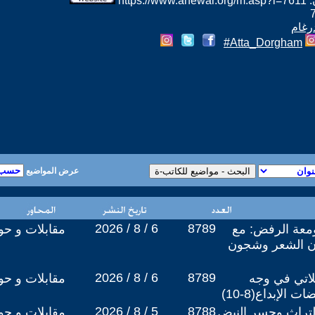
htt
رغام
Atta_Dorgham#
عرض المواضيع
2026 / 8 / 6
8789
معة الرفض: مع
مقابلات و حو
ن الشعر وشجون
2026 / 8 / 6
8789
اتي في وجه
مقابلات و حو
الإبداع(8-10)
2026 / 8 / 5
8788
لتراث وجسر النبض
مقابلات و حو