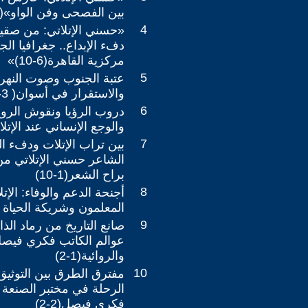
بين الفصحى وفن الواو»(5-10)
4
«حسني الإتلاتي: من صقيع
دفء الإبداع.. جغرافيا ال
مركزية القاهرة(6-10)»
5
عتبة الجنوب وصوت النهر: 
والاستقرار في أسوان( 3-10)
6
دروب الرؤيا ونقوش الرو
والوجع الإنساني عند الإتلاتي(4
7
بين تراب الإتلات ودفء ال
الشاعر حسني الإتلاتي من 
براح الشعر(1-10)
8
أجنحة الدعم والوفاء: الإت
المعلمون وشريكة الحياة شاعرً
9
صانع التاريخ من رماد الذ
عوالم الكاتب فكري فيصل
والروائية(1-2)
10
مفترق الطرق بين التوثيق 
الرحلة في مختبر الصنعة ا
فكري فيصل(2-2)