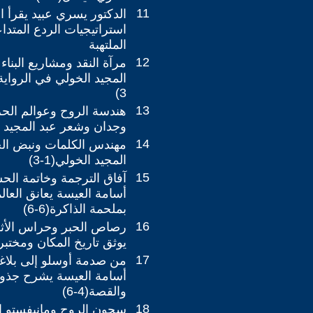
11
الدكتور يسري عبيد يقرأ ال
استراتيجيات الردع المتدا
الملتهبة
12
مرآة النقد ومشاريع البناء
3)
13
هندسة الروح وعوالم الح
وجدان وشعر عبد المجيد الخو
14
مهندس الكلمات ونبض ال
المجيد الخولي(1-3)
15
آفاق الترجمة وخاتمة الحسا
أسامة العيسة يعانق العالم
بملحمة الذاكرة(6-6)
16
رصاص الحبر وحراس الأثر
يوثق تاريخ المكان ومختبر ال
17
من صدمة أوسلو إلى بلاغ
أسامة العيسة يشرح جذور
والقصة(4-6)
18
سجون الروح ومانيفستو ا