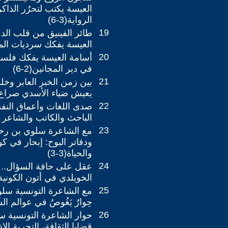
العيسة يكتب لتحرُر الذا
الرواية(3-6)
19
طائر الفينيق من قلب الد
العيسة يفكك سرديات المكان
20
أسامة العيسة يفكك فلسف
في دير المجانين(2-6)
21
بين زمن الخبر العابر وخ
يعيش ضياء الأسدي صراع ا
22
صدى اللغات وأعماق الن
الباحث والكاتب والشاعر 
23
مع الشاعرة سلوي بن رحو
ودفاتر البوح: إبحار في كو
والحياة(3-3)
24
عقل على حافة السؤال.. 
الخويلدي في أتون الكونية
25
مع الشاعرة التونسية سل
حِوارٌ يَغُوصُ في عوالم الشَّاعِر
26
حوار الشاعرة التونسية 
قضايا الثقافة، التجربة الإ