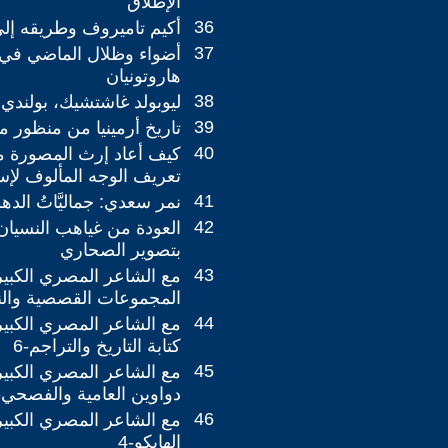
الإطلاق
36
أكيم تاميروف وطريقه إلى
37
أضواء وظلال الماضي في
هاروتونيان
38
ليوبولد غاشتشيك، بولندي 
39
تاريخ أرمينيا من منظور م
40
كيف أعاد إرث المصورة م
تعريف الوجه المألوف لإس
41
نمر سعدي: جماليَّاتُ الدهش
42
العودة من غياهب النسيان
بتصوير الصحاري
43
مع الشاعر المصري الكبير 
المجموعات القصصية والنثر
44
مع الشاعر المصري الكبير 
كتابة التاريخ والتراجم-6
45
مع الشاعر المصري الكبير 
دواوين العامية والفصحي-3
46
مع الشاعر المصري الكبير 
الهايكو-4