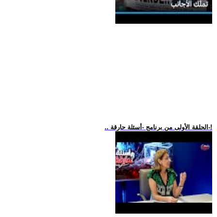
.. الحلقة الأولى من برنامج -أسئلة حارقة-!