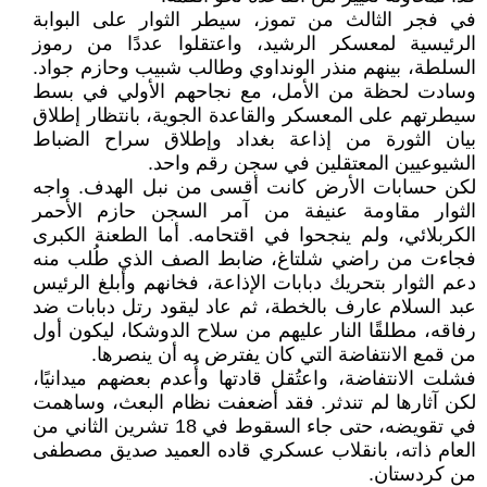
في فجر الثالث من تموز، سيطر الثوار على البوابة
الرئيسية لمعسكر الرشيد، واعتقلوا عددًا من رموز
السلطة، بينهم منذر الونداوي وطالب شبيب وحازم جواد.
وسادت لحظة من الأمل، مع نجاحهم الأولي في بسط
سيطرتهم على المعسكر والقاعدة الجوية، بانتظار إطلاق
بيان الثورة من إذاعة بغداد وإطلاق سراح الضباط
الشيوعيين المعتقلين في سجن رقم واحد.
لكن حسابات الأرض كانت أقسى من نبل الهدف. واجه
الثوار مقاومة عنيفة من آمر السجن حازم الأحمر
الكربلائي، ولم ينجحوا في اقتحامه. أما الطعنة الكبرى
فجاءت من راضي شلتاغ، ضابط الصف الذي طُلب منه
دعم الثوار بتحريك دبابات الإذاعة، فخانهم وأبلغ الرئيس
عبد السلام عارف بالخطة، ثم عاد ليقود رتل دبابات ضد
رفاقه، مطلقًا النار عليهم من سلاح الدوشكا، ليكون أول
من قمع الانتفاضة التي كان يفترض به أن ينصرها.
فشلت الانتفاضة، واعتُقل قادتها وأُعدم بعضهم ميدانيًا،
لكن آثارها لم تندثر. فقد أضعفت نظام البعث، وساهمت
في تقويضه، حتى جاء السقوط في 18 تشرين الثاني من
العام ذاته، بانقلاب عسكري قاده العميد صديق مصطفى
من كردستان.