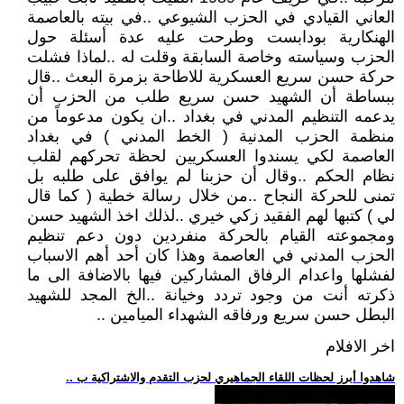
العاني القيادي في الحزب الشيوعي ..في بيته بالعاصمة
الهنكارية بودابست وطرحت عليه عدة أسئلة حول
الحزب وسياسته وخاصة السابقة وقلت له ..لماذا فشلت
حركة حسن سريع العسكرية للاطاحة بزمرة البعث ..قال
ببساطة أن الشهيد حسن سريع طلب من الحزب أن
يدعمه التنظيم المدني في بغداد ..ان يكون مدعوماً من
منظمة الحزب المدنية ( الخط المدني ) في بغداد
العاصمة لكي يسندوا العسكريين لحظة تحركهم لقلب
نظام الحكم ..وقال أن حزبنا لم يوافق على طلبه بل
تمنى للحركة النجاح ..من خلال رسالة خطية ( كما قال
لي ) كتبها لهم الفقيد زكي خيري ..لذلك اخذ الشهيد حسن
ومجموعته القيام بالحركة منفردين دون دعم تنظيم
الحزب المدني في العاصمة وهذا كان أحد أهم الاسباب
لفشلها واعدام الرفاق المشاركين فيها بالاضافة الى ما
ذكرته أنت من وجود تردد وخيانة ..الخ المجد للشهيد
البطل حسن سريع ورفاقه الشهداء الميامين ..
اخر الافلام
.. شاهدوا أبرز لحظات اللقاء الجماهيري لحزب التقدم والاشتراكية ب