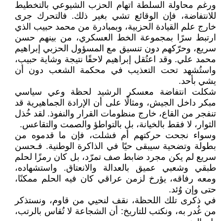
ورغم محاولة السلطة اتهام الحزب الشيوعي بالتخطيط
للانتفاضة، فإن الوقائع تشي بغير ذلك. فالتحرك جرى
خارج علم القيادة الحزبية، وبمبادرة من محمد حبيب الذي
ارتبط سرًا بمجموعة الخط العسكري، من بينهم حسن
سريع، وحرّكهم دون تنسيق مع المسؤول الحزبي إبراهيم
محمد علي. وقد اعتُقل إبراهيم لاحقًا نتيجة وشاية حبيب،
واستُشهد تحت التعذيب في محكمة الشعب دون أن
يشي بأحد.
شكلت انتفاضة معسكر الرشيد لحظة وعي سياسي
مبكر داخل الجيش، ومثالًا على أن الإرادة الجماهيرية قد
تنفجر من القاع، خارج منظومات القرار والنفوذ. لقد خُذل
الثوار، لا فقط بالخيانة، بل بالتواطؤ والصمت والتقاعس.
وسواء نجحت حركتهم أم فشلت، فإن ما قدموه من
بطولة وتضحية سيبقى حيًا في الذاكرة الوطنية. فـحسن
سريع لم يكن مجرد ضابط صف تمرّد، بل كان رمزًا لحلم
طبقي وشعبي عميق بالعدالة والانعتاق. واستشهاده،
ومعه رفاقه، يؤرخ لزمن عراقي كان فيه الحلم ممكنًا،
حتى وإن وُئد.
في ذكرى تلك اللحظة، نقف لنحيي من قاوم، ونستذكر
من غُدر به، ونكتب للتاريخ: أن الشجاعة لا تُقاس بالرتب،