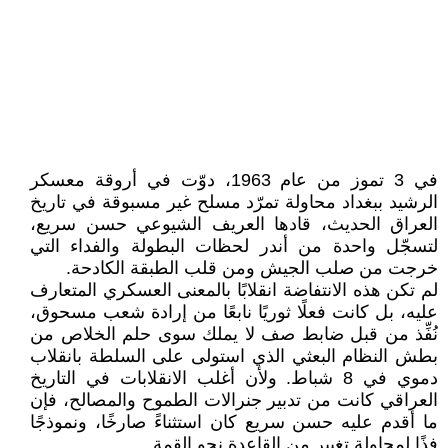
في 3 تموز من عام 1963، دوّت في أروقة معسكر
الرشيد ببغداد محاولة تمرّد مسلح غير مسبوقة في تاريخ
العراق الحديث، قادها العريف الشيوعي حسن سريع،
لتسجّل واحدة من أندر لحظات البطولة والفداء التي
خرجت من صلب الجيش ومن قلب الطبقة الكادحة.
لم تكن هذه الانتفاضة انقلابًا بالمعنى العسكري المتعارف
عليه، بل كانت فعلًا ثوريًا نابعًا من إرادة شعب مسحوق،
نُفِّذ من قبل ضابط صف لا يملك سوى حلم الخلاص من
بطش النظام البعثي الذي استولى على السلطة بانقلاب
دموي في 8 شباط. ولأن أغلب الانقلابات في التاريخ
العراقي كانت من تدبير جنرالات الطموح والمصالح، فإن
ما أقدم عليه حسن سريع كان استثناءً صارخًا، ونموذجًا
فذًا لمحاولة تغيير من القاعدة نحو القمة.