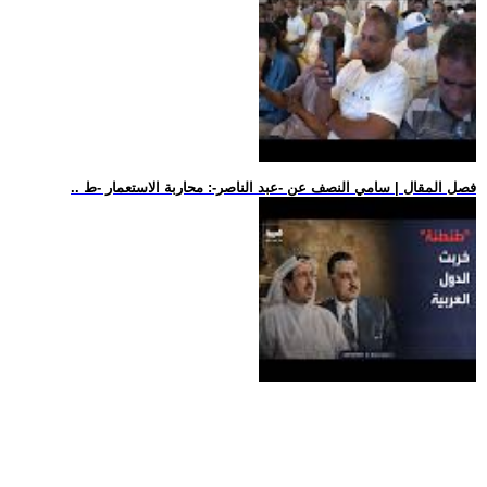
.. فصل المقال | سامي النصف عن -عبد الناصر-: محاربة الاستعمار -ط