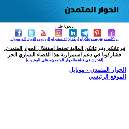
تابعونا على:
بودكاست
بنترست
تيلكرام
لينكدإن
الانستغرام
اليوتيوب
التويتر
الفيسبوك
تبرعاتكم وتبرعاتكن المالية تحفظ استقلال الحوار المتمدن،
فشاركونا في دعم استمرارية هذا الفضاء اليساري الحر
[اشترك في قناة ‫«الحوار المتمدن» على اليوتيوب]
الحوار المتمدن - موبايل
الموقع الرئيسي