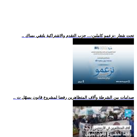
.. تحت شعار -نزعمو كاملين-... حزب التقدم والاشتراكية يلتقي بساك
.. صدامات بين الشرطة وآلاف المتظاهرين رفضا لمشروع قانون يسهّل ت