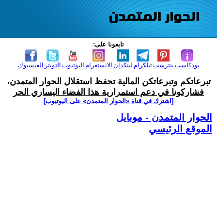
تابعونا على:
بودكاست
بنترست
تيلكرام
لينكدإن
الانستغرام
اليوتيوب
التويتر
الفيسبوك
تبرعاتكم وتبرعاتكن المالية تحفظ استقلال الحوار المتمدن،
فشاركونا في دعم استمرارية هذا الفضاء اليساري الحر
[اشترك في قناة ‫«الحوار المتمدن» على اليوتيوب]
الحوار المتمدن - موبايل
الموقع الرئيسي