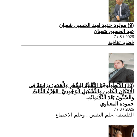
(9) مولود جديد لعبد الحسين شعبان
عبد الحسين شعبان
2026 / 8 / 7
قضايا ثقافية
(10) الْأَنْطُولُوجْيَا التِّقْنِيَّةُ لِلسِّحْرِ وَالْعَدَمِ: دِرَاسَةٌ فِي
الْإِمْكَانِ الْكَامِنِ وَالتَّشْكِيلِ الْوُجُودِيِّ -الجُزْءُ الثَّالِثُ
وَالسِّتُّونَ بَعْدَ الثَّلَاثِمِائَةِ-
حمودة المعناوي
2026 / 8 / 7
الفلسفة ,علم النفس , وعلم الاجتماع