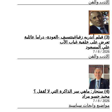
الادب والفن
(3) فيلم أندريه زفياغينتسيف -العودة- دراما عائلية
تعرض على خلفية غياب الأب
علي المسعود
2026 / 8 / 7
الادب والفن
(4) سنجار: ماهي سر الذاكرة التي لا تُقفل ؟
مجيد حسو مراد
2026 / 8 / 7
مواضيع وابحاث سياسية