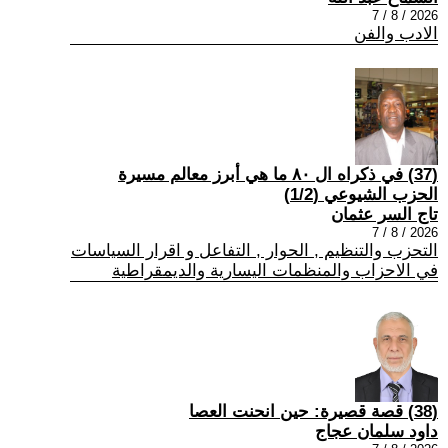
2026 / 8 / 7
الادب والفن
(37) في ذكراه ال ٨٠ ما هي أبرز معالم مسيرة
الحزب الشيوعي (1/2)
تاج السر عثمان
2026 / 8 / 7
التحزب والتنظيم , الحوار , التفاعل و اقرار السياسات
في الاحزاب والمنظمات اليسارية والديمقراطية
(38) قصة قصيرة: حين انحنت العصا
داود سلمان عجاج