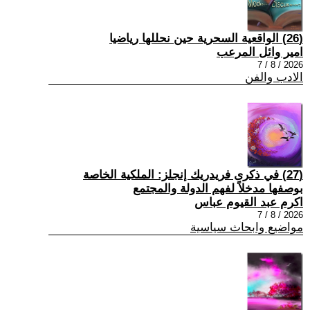
(26) الواقعية السحرية حين نحللها رياضيا
امير وائل المرعب
2026 / 8 / 7
الادب والفن
(27) في ذكرى فريدريك إنجلز: الملكية الخاصة
بوصفها مدخلاً لفهم الدولة والمجتمع
اكرم عبد القيوم عباس
2026 / 8 / 7
مواضيع وابحاث سياسية