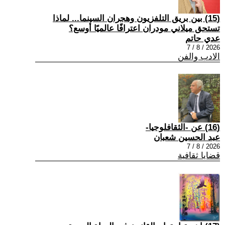
(15) بين بريق التلفزيون وهجران السينما... لماذا
تستحق ميلاني مودران اعترافًا عالميًا أوسع؟
عدي حاتم
2026 / 8 / 7
الادب والفن
(16) عن -الثقافلوجيا-
عبد الحسين شعبان
2026 / 8 / 7
قضايا ثقافية