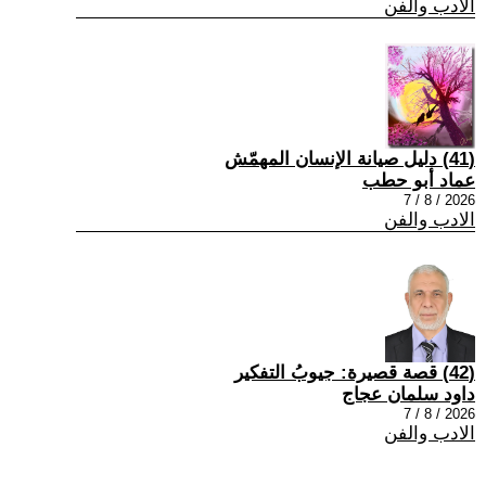
الادب والفن
(41) دليل صيانة الإنسان المهمّش
عماد أبو حطب
2026 / 8 / 7
الادب والفن
(42) قصة قصيرة: جيوبُ التفكير
داود سلمان عجاج
2026 / 8 / 7
الادب والفن