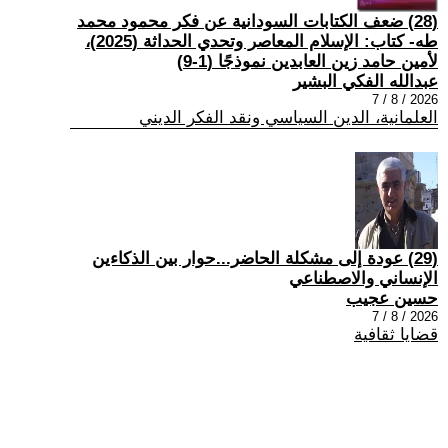
(28) ضعف الكتابات السودانية عن فكر محمود محمد
طه- كتاب: الإسلام المعاصر وتحدي الحداثة (2025)،
لأمين حامد زين العابدين نموذجًا (1-9)
عبدالله الفكي البشير
2026 / 8 / 7
العلمانية، الدين السياسي ونقد الفكر الديني
(29) عودة إلى مشكلة الحاضر...حوار بين الذكاءين
الإنساني والاصطناعي
حسين عجيب
2026 / 8 / 7
قضايا ثقافية