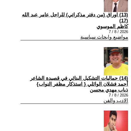
(13) اوراق (من دفتر مذكراتي) للراحل عامر عبد الله
(17)
كاظم الموسوي
2026 / 8 / 7
مواضيع وابحاث سياسية
(14) جماليات التشكيل البنائي في قصيدة الشاعر
أحمد فشلان الوائلي { استذكار مظفر النواب}
ذياب مهدي محسن
2026 / 8 / 7
الادب والفن