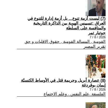
(7) ليست أزمة تنوع... بل أزمة إدارة للتنوع في
العراق :تسييس الهوية بين الذاكرة التاريخية
والمنافسة على السلطة
جوتيار تمر
2026 / 8 / 7
القومية , المسالة القومية , حقوق الاقليات و حق
تقرير المصير
(8) عصارة أبريل وجريمة قتل في الأوساط الكنسيّة
إيمان بوقردغة
2026 / 8 / 7
الفلسفة ,علم النفس , وعلم الاجتماع