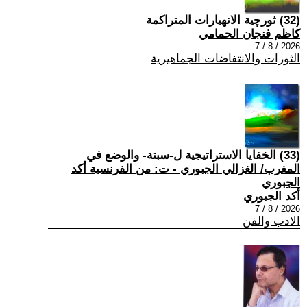
(32) ثورچية الانهيارات المتراكمة
كاظم فنجان الحمامي
2026 / 8 / 7
الثورات والانتفاضات الجماهيرية
(33) الخفايا الاستراتيجية ل-سبتة- والوضع في
المغرب/ الغزالي الجبوري - ت: من الفرنسية أكد
الجبوري
أكد الجبوري
2026 / 8 / 7
الادب والفن