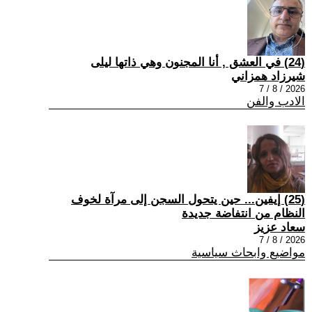
(24) في العشق , أنا المجنون وهي ذاتها ليلى
شيرزاد همزاني
2026 / 8 / 7
الادب والفن
(25) إيفين... حين يتحول السجن إلى مرآة لخوف
النظام من انتفاضة جديدة
سعاد عزيز
2026 / 8 / 7
مواضيع وابحاث سياسية