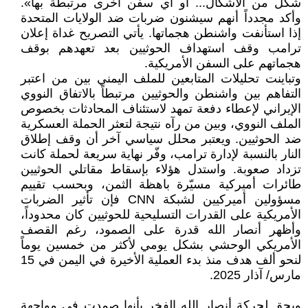
شكل من الأشكال... أو أي سفن أخرى مرتبطة بها».
وأكد مجدداً أنهم سيشنون ضربات ضد الولايات المتحدة
إذا استأنفت واشنطن هجماتها. يأتي التصريح غداة إعلان
ترامب وقف استهداف الحوثيين بعد تعهدهم بوقف
هجماتهم على السفن الأمريكية.
وتباينت تحليلات المتابعين للملف اليمني بين من اعتبر
التفاهم بين واشنطن والحوثيين مرتبطاً بالاتفاق النووي
الإيراني لإعطاء دفعة تمهد لاستئناف المحادثات بخصوص
الملف النووي، وبين من رآه نتيجة لتعثر الحملة العسكرية
ضد الحوثيين. ويعتبر محلل سياسي آخر أن وقف إطلاق
النار بالنسبة لإدارة ترامب، وفّر نهاية سريعة لحملة كانت
تزداد صعوبة. واستدل هؤلاء بإسقاط مقاتلي الحوثيين
طائرات أميركية مسيّرة باهظة الثمن، وبحسب تقييم
مسؤولين أميركيين لشبكة CNN فإن تأثير الضربات
الأمريكية على القدرات التسليحية للحوثيين كان محدوداً،
وأظهر أنصار الله قدرة على الصمود، رغم القصف
الأمريكي الوحشي بشكل يومي لأكثر من خمسين يوماً
لنحو ألف هدف منذ بدء العملية الأخيرة في اليمن في 15
مارس/ آذار 2025.
ويحق لحركة أنصار الله الفخر بأنها صمدت في مواجهة