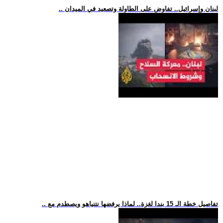
.. لبنان وإسرائيل.. تفاوض على الطاولة وتصعيد في الميدان
.. تفاصيل خطة الـ 15 بندا لغزة.. لماذا يرفضها نتنياهو ويصطدم مع