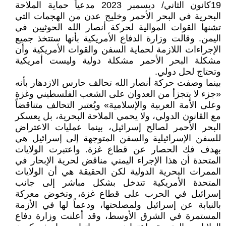
19كانون الثاني/ ديسمبر 2023 مدعياً حماية الملاحة
البحرية في البحر الأحمر وخليج عدن من الهجمات التي
تشنها القوات الموالية لحركة أنصار الله الحوثيين في
اليمن. وقالت وزارة الدفاع الأمريكية بأنها ستتخذ جميع
الإجراءات اللازمة لحماية السفن والقوات الأمريكية وأن
مشكلة البحر الأحمر مشكلة دولية وليست أمريكية
وتحتاج لحل دولي.
بينما وصفت حركة أنصار الله تحالف حارس الازدهار بأنه
«جزء لا يتجزأ من العدوان على الشعب الفلسطيني وغزة
وعلى الأمة العربية والإسلامية» ويُعتبر التحالف متناقضاً
مع القانون الدولي، ولا يحمي الملاحة البحرية، بل يعسكر
البحر الأحمر لصالح إسرائيل، بينما عمليات الاعتراض
للسفن الإسرائيلية والسفن المتوجهة إلى إسرائيل هي
بهدف فك الحصار عن قطاع غزة. واعتبرت الولايات
المتحدة أن هذا الإجراء اليمني مناقض لحرية الإبحار في
الممرات البحرية الدولية لكن الحقيقة هي أن الولايات
المتحدة الأمريكية تتدخل بشكل مباشر إلى جانب
إسرائيل في الحرب على قطاع غزة، وتخوض معركة
بالنيابة عن إسرائيل ولمصلحتها، ودعماً لها في الأزمة
المستمرة في الشرق الأوسط، وقد أعلنت وزارة دفاع