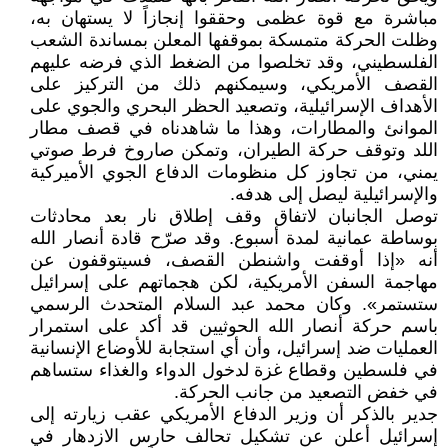
مباشرة مع قوة عظمى وحققوا إنجازاً لا يستهان به،
وظلت الحركة متمسكة بموقفها المعلن بمساندة الشعب
الفلسطيني، وقد تخلصوا من الضغط الذي فرضه عليهم
القصف الأمريكي، وسيمكنهم ذلك من التركيز على
الأهداف الإسرائيلية، وتصعيد الحظر البحري والجوي على
الموانئ والمطارات، وهذا ما شاهدناه في قصف مطار
اللد وتوقف حركة الطيران، وتمكن صاروخ فرط صوتي
يمني، من تجاوز كل منظومات الدفاع الجوي الأميركية
والإسرائيلية ليصل إلى هدفه.
توصل الجانبان لاتفاق وقف إطلاق نار بعد محادثات
بوساطة عمانية لمدة أسبوع. وقد صرّح قادة أنصار الله
أنه «إذا أوقفت واشنطن القصف، فسيتوقفون عن
مهاجمة السفن الأمريكية، لكن هجماتهم على إسرائيل
ستستمر». وكان محمد عبد السلام المتحدث الرسمي
باسم حركة أنصار الله الحوثيين قد أكد على استمرار
العمليات ضد إسرائيل، وأن أي استجابة للأوضاع الإنسانية
في فلسطين وقطاع غزة لدخول الدواء والغذاء ستساهم
في خفض التصعيد من جانب الحركة.
جدير بالذكر أن وزير الدفاع الأمريكي عقب زيارته إلى
إسرائيل أعلن عن تشكيل تحالف حارس الازدهار في