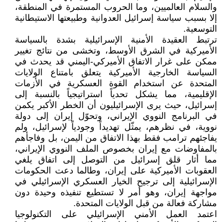
والسلام العالميين، وما الحروب المستمرة في المنطقة،
إلا بسبب سياسة إسرائيل العدوانية وطبيعتها الاستيطانية
التوسعية.
ترتبط العقيدة الأمنية الإسرائيلية بشدة بالسياسة
الأميركية في الشرق الأوسط، وتخشى من نتائج تغيير
ممكن على غرار الاتفاق الأميركي-اليمني قد يحدث في
السياسة الخارجية الأميركية يتعلق بامتناع الولايات
المتحدة عن استخدام القوة العسكرية في الأزمات
الإقليمية، مما يشكل تحدياً استراتيجياً بالنسبة إلى
إسرائيل، حيث يرى الإسرائيليون أن الخطر الأكبر يكمن
في البرنامج النووي الإيراني، وتحوّل إيران إلى دولة
نووية، في نظرهم، يمثّل تهديداً وجودياً لإسرائيل، ولم
يفاجئهم ترامب فقط بهذا الاتفاق من اليمن، بل وفاجأهم
بالمفاوضات مع إيران بخصوص الملف النووي الإيراني،
مما أثار قلق إسرائيل من التوصل إلى اتفاق يلغي
العقوبات الأميركية على إيران، وطالما دعت الحكومات
الإسرائيلية إلى ترجيح الخيار العسكري الإسرائيلي في
مواجهة إيران، وهو أمر لا تستطيع تنفيذه وحيدة دون
مشاركة فعالة من قبل الولايات المتحدة.
اعتمد العمل الأمني الإسرائيلي على التكنولوجيا