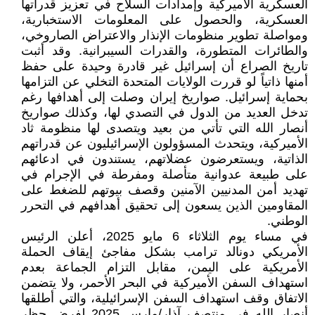
العسكرية الأميركية وإمدادات السلاح في تعزيز قدراتها
العسكرية، والحصول على المعلومات الاستخبارية،
ومواصلة تطوير منظومات الإنذار والاعتراض الصاروخي،
والطائرات المتطورة، والقدرات السيبرانية. وقد أثبت
تاريخ الصراع أن إسرائيل غير قادرة وحيدة على حفظ
أمنها ذاتياً لو قررت الولايات المتحدة التخلي عن التزامها
بحماية إسرائيل. صواريخ إيران وصلت إلى أهدافها رغم
تدخل العديد من الدول في التصدي لها، وكذلك صواريخ
أنصار الله التي تأتي من بعيد ويتصدى لها منظومة ثاد
الأميركية، ويتحدث المسؤولون الإسرائيليون عن قدراتهم
الذاتية، ويستعرضون عضلاتهم، يستندون في ادعائهم
على طبيعة عدوانية متأصلة ومفرطة في الإجرام في
تهديد أمن المدنيين الآمنين وقصف بيوتهم للضغط على
المقاومين الذين يسعون إلى تحقيق أهدافهم في التحرر
الوطني.
في مساء يوم الثلاثاء 6 مايو 2025، أعلن الرئيس
الأمريكي دونالد ترامب بشكل مفاجئ إيقاف الحملة
الأمريكية على اليمن، مقابل التزام الجماعة بعدم
استهداف السفن الأميركية في البحر الأحمر، ولا يتضمن
الاتفاق وقف استهداف السفن الإسرائيلية، والتي أطلقها
أنصار الله في منتصف آذار/مارس 2025 لفرض حظر