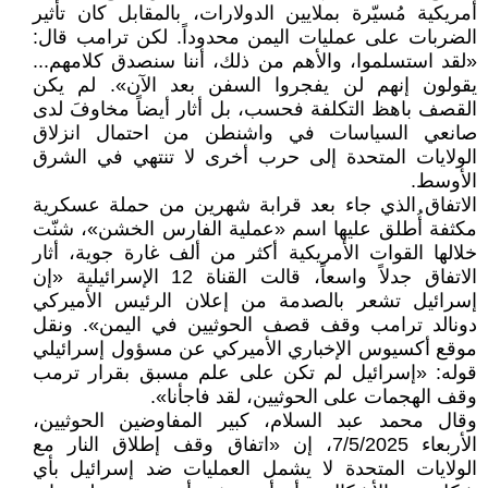
أمريكية مُسيّرة بملايين الدولارات، بالمقابل كان تأثير
الضربات على عمليات اليمن محدوداً. لكن ترامب قال:
«لقد استسلموا، والأهم من ذلك، أننا سنصدق كلامهم...
يقولون إنهم لن يفجروا السفن بعد الآن». لم يكن
القصف باهظ التكلفة فحسب، بل أثار أيضاً مخاوفَ لدى
صانعي السياسات في واشنطن من احتمال انزلاق
الولايات المتحدة إلى حرب أخرى لا تنتهي في الشرق
الأوسط.
الاتفاق الذي جاء بعد قرابة شهرين من حملة عسكرية
مكثفة أُطلق عليها اسم «عملية الفارس الخشن»، شنّت
خلالها القوات الأمريكية أكثر من ألف غارة جوية، أثار
الاتفاق جدلاً واسعاً، قالت القناة 12 الإسرائيلية «إن
إسرائيل تشعر بالصدمة من إعلان الرئيس الأميركي
دونالد ترامب وقف قصف الحوثيين في اليمن». ونقل
موقع أكسيوس الإخباري الأميركي عن مسؤول إسرائيلي
قوله: «إسرائيل لم تكن على علم مسبق بقرار ترمب
وقف الهجمات على الحوثيين، لقد فاجأنا».
وقال محمد عبد السلام، كبير المفاوضين الحوثيين،
الأربعاء 7/5/2025، إن «اتفاق وقف إطلاق النار مع
الولايات المتحدة لا يشمل العمليات ضد إسرائيل بأي