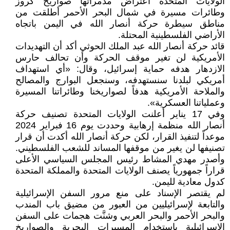
الولايات المتحدة اعتراض مدمراتها صواريخ كروز
وطائرات مسيرة في شمال البحر الأحمر أطلقت من
مناطق سيطرة حركة أنصار الله في اليمن باتجاه
الأراضي الفلسطينية المحتلة.
قائد حركة أنصار الله عبد الملك الحوثي أكد أن التهديدات
الأمريكية لن تغير موقف الحركة وأن تحالف حارس
الازدهار هدفه حماية إسرائيل، وقال: «أي استهداف
أمريكي لبلدنا سنستهدفه، وسنجعل البوارج والمصالح
والملاحة الأمريكية هدفاً لصواريخنا وطائراتنا المسيرة
وعملياتنا العسكرية».
وفي 17 يناير أعلنت الولايات المتحدة تصنيف حركة
أنصار الله منظمة إرهابية وحددت يوم 16 فبراير 2024
موعداً لتنفيذ القرار، لكن حركة أنصار الله أكدت أن قرار
تصنيفها لن يغير من موقفها المساند للشعب الفلسطيني.
وأصدر مهدي المشاط رئيس المجلس السياسي الأعلى
قراراً جمهورياً يصنف الولايات المتحدة والمملكة المتحدة
كدول معادية لليمن.
لم يقتصر الإسناد على منع مرور السفن الإسرائيلية
والتابعة لإسرائيليين من العبور من مضيق باب المندب
والبحر الأحمر والبحر العربي وشنَّت هجمات على السفن
الإسرائيلية باستخدام المسيرات البحرية والصواريخ