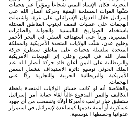
البحرية، فكان الإسناد اليمني شجاعاً ومؤثراً عبر هجمات
شنَّتها القوات المسلحة اليمنية وحركة أنصار الله على
إسرائيل خلال العدوان الإسرائيلي على غزة، واشتملت
الهجمات على عمليات قصف لجنوب المناطق المحتلة
باستخدام الصواريخ الباليستية والجوالة والطائرات
المسيرة، ورداً على استهداف السفن في البحر الأحمر
وخليج عدن، شنَّت الولايات المتحدة الأمريكية والمملكة
المتحدة سلسلة هجمات على مناطق سيطرة حركة
أنصار الله في اليمن وعلى إثر الهجمات الأمريكية
والبريطانية على اليمن أعلن قائد حركة أنصار الله عبد
الملك الحوثي توسيع دائرة الاستهداف لتشمل السفن
الأمريكية والبريطانية الحربية والتجارية ردًّا على
الهجمات.
والخلاصة أنه لو كانت خسائر الولايات المتحدة باهظة
التكاليف والثمن المدفوع غالياً لقاء حماية أمن إسرائيل
ستطبق خيار ترامب «أميركا أولاً» وتنسحب من أي جهود
عسكرية أو أمنية تقدمها كمساعدة لإسرائيل في استمرار
عدوانها وخططها ا لتوسعية.