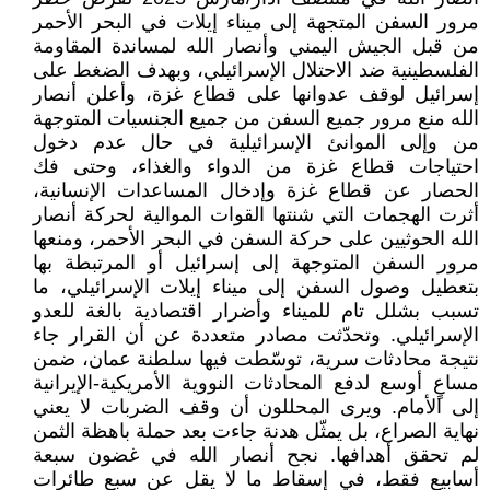
مرور السفن المتجهة إلى ميناء إيلات في البحر الأحمر
من قبل الجيش اليمني وأنصار الله لمساندة المقاومة
الفلسطينية ضد الاحتلال الإسرائيلي، وبهدف الضغط على
إسرائيل لوقف عدوانها على قطاع غزة، وأعلن أنصار
الله منع مرور جميع السفن من جميع الجنسيات المتوجهة
من وإلى الموانئ الإسرائيلية في حال عدم دخول
احتياجات قطاع غزة من الدواء والغذاء، وحتى فك
الحصار عن قطاع غزة وإدخال المساعدات الإنسانية،
أثرت الهجمات التي شنتها القوات الموالية لحركة أنصار
الله الحوثيين على حركة السفن في البحر الأحمر، ومنعها
مرور السفن المتوجهة إلى إسرائيل أو المرتبطة بها
بتعطيل وصول السفن إلى ميناء إيلات الإسرائيلي، ما
تسبب بشلل تام للميناء وأضرار اقتصادية بالغة للعدو
الإسرائيلي. وتحدّثت مصادر متعددة عن أن القرار جاء
نتيجة محادثات سرية، توسّطت فيها سلطنة عمان، ضمن
مساعٍ أوسع لدفع المحادثات النووية الأمريكية-الإيرانية
إلى الأمام. ويرى المحللون أن وقف الضربات لا يعني
نهاية الصراع، بل يمثّل هدنة جاءت بعد حملة باهظة الثمن
لم تحقق أهدافها. نجح أنصار الله في غضون سبعة
أسابيع فقط، في إسقاط ما لا يقل عن سبع طائرات