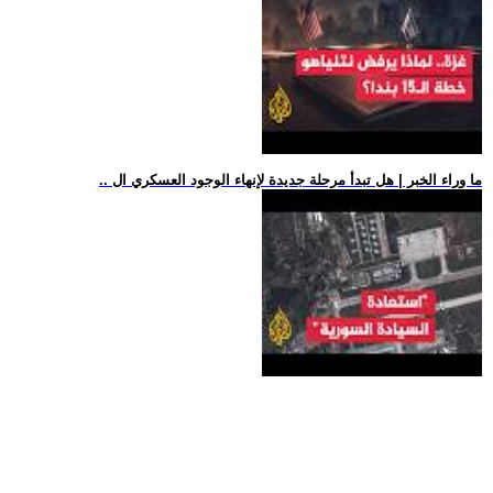
.. ما وراء الخبر | هل تبدأ مرحلة جديدة لإنهاء الوجود العسكري ال