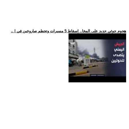
.. هجوم حوثي جديد على المخا.. إسقاط 5 مسيرات وتحطم صاروخين في ا