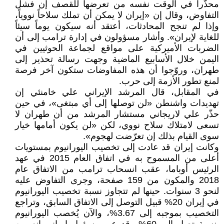
محذّراً في الوقت نفسه من تعرضها للقصف إن فشل
التفاوض، وقال إن «إيران لا يمكن أن تملك سلاحاً نووياً،
وإذا لم تنجح المحادثات، أعتقد أنه سيكون يوماً سيئاً
للغاية لإيران». وأشار مسؤولون في إدارة ترامب إلى أن
الضربات الأميركية على مواقع لجماعة الحوثيين في
اليمن خلال الأسابيع الماضية وجهت رسالة تحذير إلى
طهران، وروّجوا أن هذه المفاوضات ستكون آخر فرصة
لمنع تطور الأزمة إلى حرب.
في المقابل، قال المرشد الإيراني علي خامنئي إن
تهديدات واشنطن «لن توصلها إلى أي مبتغى»، في حين
حذّر علي لاريجاني مستشار المرشد من أن طهران لا
تسعى لامتلاك سلاح نووي، لكن «لن يكون أمامها خيار
سوى القيام بذلك إن تعرّضت لهجوم».
وكانت إيران قد عادت إلى تخصيب اليورانيوم بمستويات
أعلى من المسموح به في اتفاق العام 2015 في عهد
الرئيس أوباما، عقب انسحاب ترامب من الاتفاق عام
2018 والمكون من 159 صفحة، وجرى التفاوض عليه
لنحو 3 سنوات. حينها لم تتجاوز نسبة تخصيب اليورانيوم
في إيران 20% قبيل التوصل إلى الاتفاق السابق، وتراجع
التخصيب بموجبه إلى 3.67%، والآن يُخصب اليورانيوم