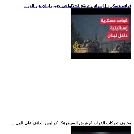
.. قراءة عسكرية | إسرائيل ترسّخ احتلالها في جنوب لبنان عبر القو
.. مخاوف تحركات القوات أم فرض السيطرة؟.. كواليس الخلاف على المل