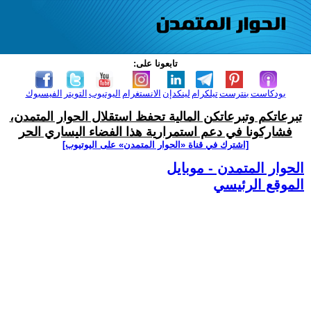
تابعونا على:
بودكاست
بنترست
تيلكرام
لينكدإن
الانستغرام
اليوتيوب
التويتر
الفيسبوك
تبرعاتكم وتبرعاتكن المالية تحفظ استقلال الحوار المتمدن،
فشاركونا في دعم استمرارية هذا الفضاء اليساري الحر
[اشترك في قناة ‫«الحوار المتمدن» على اليوتيوب]
الحوار المتمدن - موبايل
الموقع الرئيسي