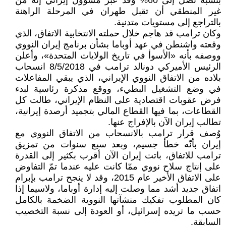
بنسبة تصل إلى 60% وقد عبر مسؤول إيراني إنه من
غير المنطقي أن تقبل طهران في المرحلة الراهنة
بالتراجع إلى مستويات متدنية.
وكان ترامب قد هاجم خلال حملته الانتخابية الاتفاق، الذي
وقعته واشنطن في عهد أوباما بشأن برنامج إيران النووي
ووصفه بأنه «الأسوأ في تاريخ الولايات المتحدة»، وأعلن
الرئيس الأميركي دونالد ترامب في 8/5/2018 انسحاب
بلاده من الاتفاق النووي الإيراني، الذي يبقي المفاعلات
في وضع التشغيل البطيء، ووقع مذكرة رئاسية لبدء
فرض عقوبات اقتصادية على النظام الإيراني، طالت كل
القطاعات، بما فيها القطاع المالي بتجميد أرصدة إيرانية،
تطالب إيران الآن بالإفراج عنها.
وُصف قرار ترامب بالانسحاب من الاتفاق النووي مع
إيران بأنّه خطأ جسيم، وبعد سبع سنوات من تمزيق
ترامب للاتفاق، باتت إيران الآن أقرب بكثير إلى القدرة
على إنتاج سلاح نووي ممّا كانت عليه عندما تمّ التفاوض
على الاتفاق الأخير عام 2015، وقد لا ينجح ترامب بإبرام
اتفاق جديد أشد مما وصلت إليه إدارة أوباما، ولاسيما إذا
كان المطلوب تفكيك منشآتها النووية الضخمة بالكامل
حسب ما تريده إسرائيل، أو العودة إلى نسبة التخصيب
السابقة.