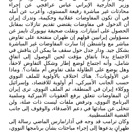
وزير الخارجية الإيراني عباس عراقجي عن إجراء
محادثات غير مباشرة رفيعة المستوى، وأعرب عن أمله
في أن تكون المفاوضات عقلانية وحكيمة، وتدرك إيران
أن الدخول في مفاوضات يقتضي تقديم تنازلات بمقابل
الحصول على امتيازات. ونقلت صحيفة نيويورك تايمز عن
مسؤولين إيرانيين قولهم إن طهران منفتحة على تفاوض
مباشر مع واشنطن إذا سارت المفاوضات غير المباشرة
بشكل جيد. ودار جدل حول سقف ما يمكن أن يناقش في
الاجتماع بدءاً باتفاق مؤقت لحين الوصول إلى اتفاق
شامل، وأنه اجتماع لوضع إطار وشكل التفاوض لاحقاً،
وهل يوضع على الطاولة ملف تفاوض أم ملفات؟. وماذا
عن الأولويات؟. هناك اختلاف بالأولوية للملف النووي
حسب الجانب الأميركي، أم أولوية للاقتصاد، وإسرائيل
ووكلاء إيران في المنطقة، ثم الملف النووي. ترى إيران
أن المفاوضات تتعلق برفع العقوبات الأميركية وسلمية
البرنامج النووي، وترفض ملفات ليست ذات صلة، ولن
تتخلى عن مبادئها في دعم الأصدقاء، والوقوف إلى جانب
القضية الفلسطينية.
وكان ترامب قد وجه في آذار/مارس الماضي رسالة إلى
طهران يدعوها إلى إجراء مباحثات بشأن برنامجها النووي،