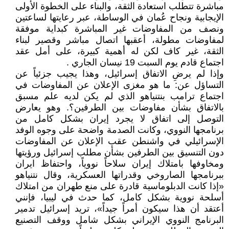
مباشرة تتطلب استعادة الثقة، والبناء على الخطوة الأولى
الإيجابية ونجاح عُمان في الوساطة، عبر رعايتها لساعتين
ونصف من المفاوضات غير المباشرة كبداية موفقة
لمفاوضات مطولة، أعقبها اتصال مباشر وقصير لبناء
الثقة، غير كاف لكن له أهمية كبيرة، على أمل عقد
اجتماع قادم يوم السبت 19 نيسان الجاري .
وإذا لم يرضِ الاتفاق إسرائيل، وهذا يجيب جزئياً عن
التساؤل عن: ما هو مغزى الإعلان عن المفاوضات في
اجتماع ترامب بنتنياهو الذي لم يكن لديه علم مسبق
بالاتفاق بشأن مفاوضات بين الطرفين؟. وهو يعارض
التوصل إلى اتفاق لا يجرد إيران بشكل كامل من
برنامجها النووي، وكانت الصدمة واضحة على وجوه الوفد
الإسرائيلي في واشنطن عقب الإعلان عن المفاوضات
دون التنسيق بين الطرفين بشأن مطلب إسرائيل ورؤيتها
ومخاوفها بامتلاك إيران سلاحاً نووياً، واحتفاظ ايران
ببرنامجها الصاروخي وقدراتها العسكرية، وقال نتنياهو
«إذا كانت الدبلوماسية قادرة على منع طهران من امتلاك
أسلحة نووية بشكل كامل، كما حدث في ليبيا، فإنني
أعتقد أن هذا سيكون أمراً جيداً»، تريد إسرائيل تدمير
البرنامج النووي الإيراني بشكل شامل ووقف التصنيع