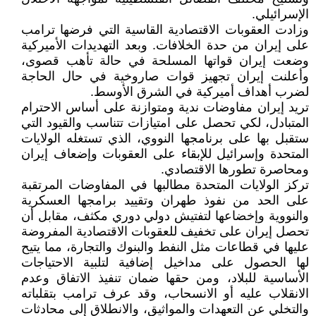
الإسرائيلي.
وزادت العقوبات الاقتصادية القاسية التي فرضها ترامب
على إيران من حدة الخلافات. وبعد التهديدات الأميركية
وضعت إيران قواتها المسلحة في حالة تأهب قصوى،
وأعلنت إيران تجهيز قوات صاروخية في حال الحاجة
لضرب أهداف أميركية في الشرق الأوسط.
تريد إيران مفاوضات ندية ومتوازنة على أساس الاحترام
المتبادل، لكي تحصل على امتيازات تتناسب والقيود التي
ستقبل بها على برنامجها النووي، الذي تستغله الولايات
المتحدة وإسرائيل للإبقاء على العقوبات وإضعاف إيران
ومحاصرة تطورها الاقتصادي.
تركز الولايات المتحدة مطالبها في المفاوضات المرتقبة
على الحد من نفوذ طهران وتقييد برامجها العسكرية
والنووية وإخضاعها لتفتيش دولي دوري مكثف، مقابل أن
تحصل إيران على تخفيف للعقوبات الاقتصادية المفروضة
عليها في قطاعات مثل النفط والبنوك والتجارة، مما يتيح
لها الحصول على مداخيل إضافية لتلبية الاحتياجات
الأساسية للبلاد، ومن حقها ضمان تنفيذ الاتفاق وعدم
الانقلاب عليه أو الانسحاب، وقد عرف ترامب بتقلباته
والتخلي عن التعهدات والمواثيق، والانطلاق إلى محادثات