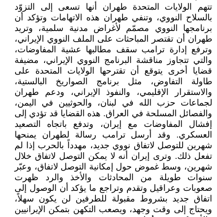
تتهم الولايات المتحدة طهران أنها تسعى إلى التزوّد
بالسلاح النووي، وتنفي طهران هذه الاتهامات وتؤكد أن
برنامجها النووي مصمّم لأغراض مدنية سلمية، وتريد
طهران أن تقتصر المباحثات على الملف النووي الإيراني،
وترفع إدارة ترامب سقف مطالبها عشية المفاوضات،
والتي تتجاوز مناقشة البرنامج النووي الإيراني، مضيفة
قضايا أخرى يتوقع أن تقترحها الولايات المتحدة على
طاولة التفاوض، مثل برنامج الصواريخ البالستية،
والاستقرار الإقليمي، والنفوذ الإيراني، ودعم طهران
لجماعات حزب الله في لبنان، والحوثيين في اليمن،
والفصائل المسلحة في العراق. هذه القضايا قد تؤدي إلى
إفشال المفاوضات مع إيران، وتدفع باتجاه التصعيد
العسكري. وقد أرسل ترامب رسالة لطهران يمنحها
شهرين للتوصل لاتفاق نووي جديد، مهدداً بالحرب إذا لم
تفعل ذلك. وترى إيران أنه لا يمكن التوصل لاتفاق خلال
شهرين، وسط غموض حول إمكانية التوصل لاتفاق، وعبّر
سنوات طويلة من المحادثات والأخذ والرد ظهرت
صعوبات وعراقيل وتقدم وتراجع ما يؤكد أن الوصول إلى
اتفاق جديد بشروط مقبولة للطرفين لن يكون سهلاً،
ويحتاج إلى وقت وجهد، ويصعب التكهن بتمكن الإيرانيين