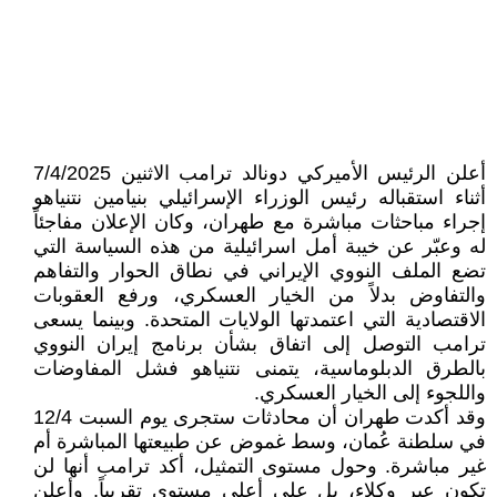
أعلن الرئيس الأميركي دونالد ترامب الاثنين 7/4/2025
أثناء استقباله رئيس الوزراء الإسرائيلي بنيامين نتنياهو
إجراء مباحثات مباشرة مع طهران، وكان الإعلان مفاجئاً
له وعبّر عن خيبة أمل اسرائيلية من هذه السياسة التي
تضع الملف النووي الإيراني في نطاق الحوار والتفاهم
والتفاوض بدلاً من الخيار العسكري، ورفع العقوبات
الاقتصادية التي اعتمدتها الولايات المتحدة. وبينما يسعى
ترامب التوصل إلى اتفاق بشأن برنامج إيران النووي
بالطرق الدبلوماسية، يتمنى نتنياهو فشل المفاوضات
واللجوء إلى الخيار العسكري.
وقد أكدت طهران أن محادثات ستجرى يوم السبت 12/4
في سلطنة عُمان، وسط غموض عن طبيعتها المباشرة أم
غير مباشرة. وحول مستوى التمثيل، أكد ترامب أنها لن
تكون عبر وكلاء، بل على أعلى مستوى تقريباً. وأعلن