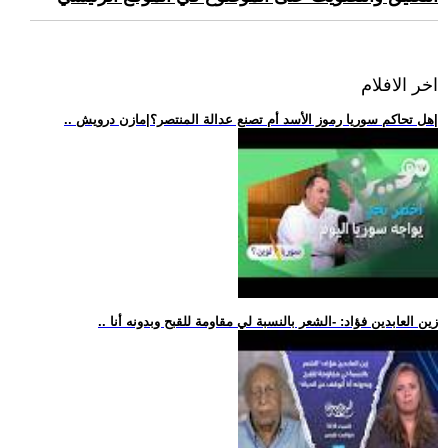
اخر الافلام
.. هل تحاكم سوريا رموز الأسد أم تصنع عدالة المنتصر؟|مازن درويش|
.. زين العابدين فؤاد: -الشعر بالنسبة لي مقاومة للقبح وبدونه أنا