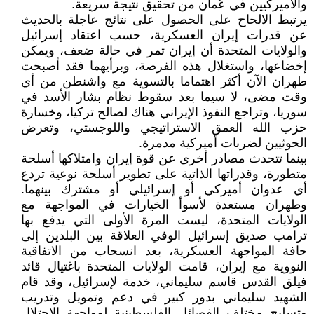
والأميركيين في عُمان من تحقيق نتيجة سريعة.
يرتبط الالحاح على الحصول على نتائج عاجلة بالحديث
عن قدرات إيران العسكرية، حسب اعتقاد إسرائيل
والولايات المتحدة أن إيران تمر في حالة ضعف، ويمكن
إخضاعها، واستغلال هذه الفرصة، وبرأيهما فقد أصبحت
طهران الآن أكثر اهتماما بالتسوية مع واشنطن من أي
وقت مضى، لا سيما بعد سقوط نظام بشار الأسد في
سوريا، وتراجع النفوذ الإيراني هناك لصالح تركيا، وخسارة
حزب الله العمق الاستراتيجي واللوجستي، وتعرض
الحوثيين لضربات أميركية مدمرة.
بينما تتحدث مصادر أخرى عن قوة إيران وامتلاكها أسلحة
متطورة، وقدراتها الذاتية على تطوير أسلحة نوعية تردع
أي عدوان أميركي أو إسرائيلي أو مشترك بينهما.
وطهران مستعدة لأسوأ الخيارات في المواجهة مع
الولايات المتحدة، ليست المرة الأولى التي يدفع بها
ترامب صديق إسرائيل الوفي العلاقة بين البلدين إلى
حافة المواجهة العسكرية، بعد انسحاب من الاتفاقية
النووية مع إيران، قامت الولايات المتحدة باغتيال قائد
فيلق القدس قاسم سليماني، خدمة لإسرائيل، وقد قام
الشهيد سليماني بدور كبير في دعم وتمويل وتدريب
وتسليح مختلف الفصائل الفلسطينية لمواجهة الاحتلال