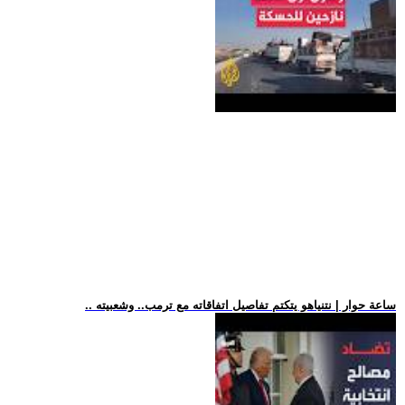
.. ساعة حوار | نتنياهو يتكتم تفاصيل اتفاقاته مع ترمب.. وشعبيته