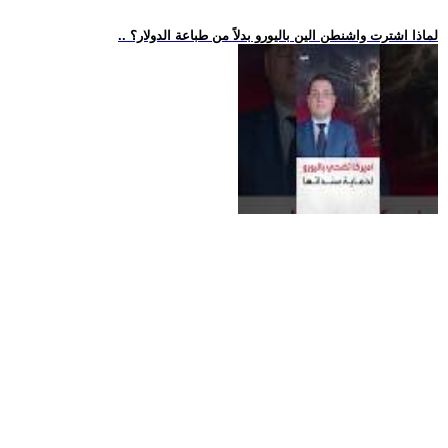
.. لماذا اشترت واشنطن الين باليورو بدلاً من طباعة الدولار؟