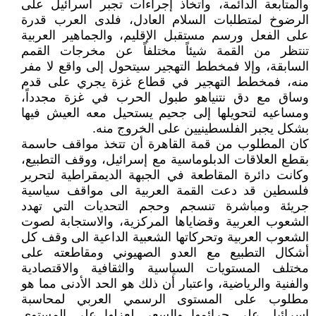
والمتابعة الدائمة، واتخاذ إجراءات تجبر اسرائيل على
الرضوخ لمتطلبات السلام العادل، فلدى العرب قدرة
على الفعل ورسم مستقبل الإقليم، والجماهير العربية
تنتظر من القمة شيئاً مختلفاً عن مخرجات القمم
السابقة، وإلا فمخطط التهجير سيتحول إلى واقع لا مفر
منه، فمخطط التهجير في قطاع غزة يجري على قدم
وساق مع دق نتنياهو طبول الحرب في غزة مجدداً،
ومساعيه لتحويلها إلى جحيم يستحيل معه العيش فيها
بشكل يجبر الفلسطينيين على الخروج منه.
كان المطلوب من قمة القاهرة أن تتخذ مواقف حاسمة
بقطع العلاقات الدبلوماسية مع إسرائيل، ووقف التطبيع،
وكانت دائرة المقاطعة في الجبهة الديمقراطية لتحرير
فلسطين قد دعت القمة العربية الى مواقف سياسية
جريئة ومباشرة تنسجم وحجم التحديات التي تهدد
الشعوب العربية وقضاياها المركزية، والاستجابة لصوت
الشعوب العربية وتحركاتها الشعبية الداعية الى وقف كل
أشكال التطبيع مع العدو الصهيوني ومقاطعته على
مختلف المستويات السياسية والثقافية والاقتصادية
والفنية والرياضية، واعتبار أن ذلك هو الحد الأدنى مما هو
مطلوب على المستوى الرسمي العربي لمحاسبة
اسرائيل على جرائمها والسعي لعزلها على المستوى