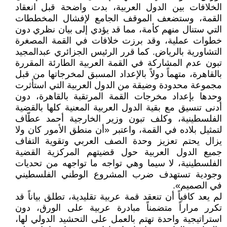
الخلافات بين الدول العربية، بدت واضحة قبل انعقاد
القمة، وستضعف الموقف الجامع لإفشال المخططات
التي ستنال منهم كأمة، مما قد يؤدي إلى بيان نظري دون
خطوات عملية، وقد برزت خلافات في القمة المصغرة
التشاورية بالرياض. كما قرر الرئيس الجزائري عبدالمجيد
تبون عدم المشاركة في القمة العربية الطارئة المقررة
بالقاهرة، متهماً دولاً بالإعداد المسبق لمخرجاتها من قبل
مجموعة محدودة وضيقة من الدول العربية التي استأثرت
وحدها بإعداد مخرجات القمة المرتقبة بالقاهرة، دون
أدنى تنسيق مع بقية الدول العربية المعنية كلها بالقضية
الفلسطينية، وكلف تبون وزير الخارجية أحمد عطّاف
لتمثيل بلاده في القمة، واعتبر «أن منطق الأمور كان ولا
يزال يحتم تعزيز وحدة الصف العربي وتقوية التفاف
جميع الدول العربية حول قضيتهم المركزية القضية
الفلسطينية، لا سيما وهي تواجه ما تواجهه من تحديات
وجودية تستهدف ضرب المشروع الوطني الفلسطيني
في الصميم».
لم يعد كافياً أن تنعقد قمة عربية تقليدية، تطلق بياناً قد
تكرر مراراً متضمناً مبادرة عربية على الورق، دون
استراتيجية واحدة تهتم بالعمل على التحشيد الدولي لها،