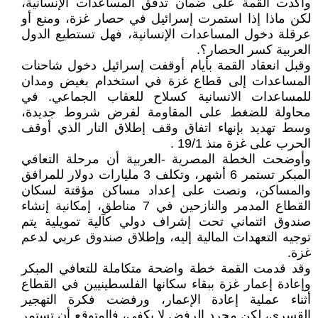
وأكدت القمة على ضمان تدفق المساعدات الإنسانية،
لكن ماذا إذا استمرت إسرائيل في حصار غزة، ومنع أو
عرقلة دخول المساعدات الإنسانية، فهل تستطيع الدول
العربية كسر الحصار؟.
وقبل انعقاد القمة بأيام أوقفت إسرائيل دخول شاحنات
المساعدات إلى قطاع غزة في استخدام بغيض ومدان
للمساعدات الانسانية كسلاح للعقاب الجماعي. في
محاولة للضغط على المقاومة لفرض شروط جديدة،
وسط تهديد بإنهاء اتفاق وقف إطلاق النار الذي أوقف
الحرب على غزة منذ 19/1 .
وأوضحت الخطة المصرية -العربية أن مرحلة التعافي
المبكر تستمر 6 أشهر، وتكلف 3 مليارات دولار للمرافق
والمساكن، ونصت على إعداد مساكن مؤقتة لسكان
القطاع المدمر والنازحين في 7 مناطق، إمكانية إنشاء
صندوق ائتماني تحت إشراف دولي كآلية تمويلية يتم
توجيه التعهدات المالية إليه، وإطلاق صندوق عربي لدعم
غزة.
وقد قدمت القمة خطة واضحة متكاملة للتعافي المبكر
وإعادة إعمار غزة ببقاء سكانها الفلسطينيين في القطاع
أثناء عملية إعادة الإعمار، ورفضت فكرة التهجير
القسري، لكن مجرد الرفض لا يكفي، فالمتوقع أن تستمر