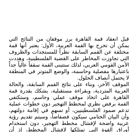
قبل انعقاد قمة القاهرة برز موقفان من النتائج التي
يمكن أن تخرج بها القمة العربية، الأول: يعتبر أنها قمة
مختلفة عن القمم السابقة نظراً للمستجدات والظروف
التي تجاوزت المخاطر على القضية الفلسطينية، وهددت
الأمن القومي العربي، لذلك ستتبنى القمة سقفاً عالياً جداً
باعتبارها مفصلية وحاسمة، والوضع المتوتر في المنطقة
لا يحتمل أنصاف الحلول.
الموقف الآخر، وبناء على نتائج القمم السابقة، والحالة
العربية المتردية، وبقراءة مستقبلية، يشكك بقدرة قمة
القاهرة على اتخاذ موقف عملي وحاسم، وستكتفي
القمة برفض نظري لمخطط التهجير دون خطوات عملية
تدعم صمود الفلسطينيين، أو تسهم في إقامة دولتهم،
وأن البيان الختامي سيكون فضفاضاً، وسيتم تقديم رؤية
عربية واضحة لإفشال مخطط التهجير، دون استخدام
أوراق القوة التي تمتلكها لإفشال المخطط، إذ أن