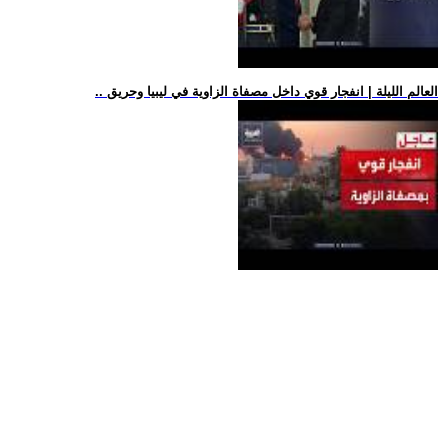
.. العالم الليلة | انفجار قوي داخل مصفاة الزاوية في ليبيا وحريق