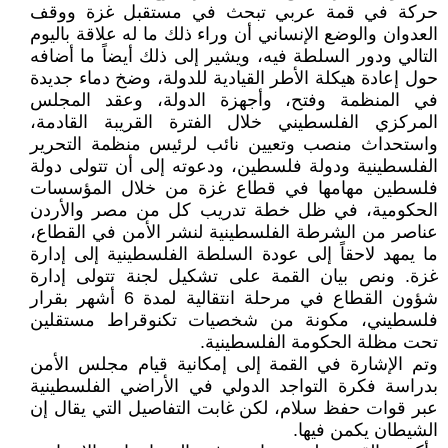
حركة في قمة عربي تبحث في مستقبل غزة ووقف
العدوان والوضع الإنساني أن وراء ذلك ما له علاقة باليوم
التالي ودور السلطة فيه، ويشير إلى ذلك أيضاً ما أضافه
حول إعادة هيكلة الأطر القيادية للدولة، وضخ دماء جديدة
في المنظمة وفتح، وأجهزة الدولة، وعقد المجلس
المركزي الفلسطيني خلال الفترة القريبة القادمة،
واستحداث منصب وتعيين نائب لرئيس منظمة التحرير
الفلسطينية ودولة فلسطين، ودعوته إلى أن تتولى دولة
فلسطين مهامها في قطاع غزة من خلال المؤسسات
الحكومية، في ظل خطة تدريب كل من مصر والأردن
عناصر من الشرطة الفلسطينية لنشر الأمن في القطاع،
ما يمهد لاحقاً إلى عودة السلطة الفلسطينية إلى إدارة
غزة. ونص بيان القمة على تشكيل لجنة تتولى إدارة
شؤون القطاع في مرحلة انتقالية لمدة 6 أشهر بقرار
فلسطيني، مكونة من شخصيات تكنوقراط مستقلين
تحت مظلة الحكومة الفلسطينية.
وتم الإشارة في القمة إلى إمكانية قيام مجلس الأمن
بدراسة فكرة التواجد الدولي في الأراضي الفلسطينية
عبر قوات حفظ سلام، لكن غابت التفاصيل التي يقال إن
الشيطان يكمن فيها.