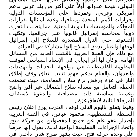
الدولي، نتيجة عدوانها أولاً على أكثر من بلد عربي بدعم
أمريكي وغربي، وتمردها على المؤسسات الدولية
وقرارات الأمم المتحدة وميثاقها، وعدم امتثالها لقرارات
المحاكم والمؤسسات الدولية المعنية. مما يتطلب التحرك
دولياً لمحاسبة إسرائيل قانونياً على جرائمها، وتكثيف
الضغوط على الدول المصدرة للسلاح إلى إسرائيل
لوقفها واعتبار تدفق السلاح إليها مشاركة في الجرائم.
مع ذلك فإن القمة العربية ناقشت العديد من المسائل
الهامة، وكان لها أثر إيجابي في الإسناد السياسي لموقف
المقاومة الفلسطينية في مواجهة التحديات والتهديدات
والعدوان، والقيام بدعم جهود تثبيت اتفاق وقف إطلاق
النار في غزة ورفض نزع سلاح المقاومة، حيث تضمنت
الخطة التعامل مع مسألة سلاح الفصائل عبر أفق واضح
وعملية سياسية ذات مصداقية. والدعوة لاستئناف
المرحلة الثانية لاتفاق غزة. ِ
وفيما يتعلق باليوم التالي لوقف الحرب يبرز إعلان رئيس
السلطة الفلسطينية، محمود عباس، في القمة العربية
بإصدار عفو عام عن جميع المفصولين من حركة فتح،
واتخاذ الإجراءات التنظيمية الواجبة لذلك، يقول إنها حرصاً
على وحدة حركة فتح، حيث يشير طرح شأن داخلي في