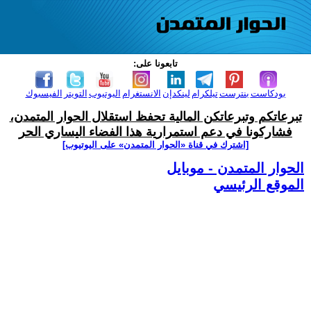
تابعونا على:
بودكاست
بنترست
تيلكرام
لينكدإن
الانستغرام
اليوتيوب
التويتر
الفيسبوك
تبرعاتكم وتبرعاتكن المالية تحفظ استقلال الحوار المتمدن،
فشاركونا في دعم استمرارية هذا الفضاء اليساري الحر
[اشترك في قناة ‫«الحوار المتمدن» على اليوتيوب]
الحوار المتمدن - موبايل
الموقع الرئيسي