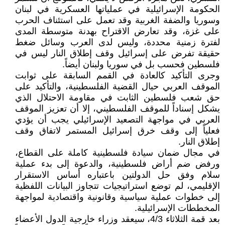
الحكومة الإسرائيلية في عملياتها العسكرية في لبنان
وسوريا والضفة الغربية وقد تعمل على استئناف الحرب
على غزة، وقد تعارض الاقتراح بهدنة متوسطة المدى
لفترة زمنية محددة، وليس لدى العرب وسائل ضغط
حقيقة تفرض على إسرائيل وقف إطلاق النار ليس في
فلسطين فحسب بل في سوريا ولبنان أيضاً.
وجرى التأكيد كالعادة في القمم السابقة على ثوابت
الموقف العربي حيال القضية الفلسطينية، والتأكيد على
حق شعب فلسطين الثابت في مقاومة الاحتلال الذي
يشكل إسناداً للموقف الفلسطيني، إلا أن تعزيز الموقف
العربي في مواجهة التصعيد الإسرائيلي يجب أن يؤدي
فعلياً إلى وقف خرق إسرائيل المستمر لاتفاق وقف
إطلاق النار.
في مجال ضمان سيادة فلسطينية كاملة على القطاع،
ورفض ضم أراض فلسطينية، والدعوة إلى بدء عملية
سلام وفق حل الدولتين باعتباره أساس الاستقرار
الإقليمي، لم توضع استراتيجيات تتجاوز البيانات اللفظية
إلى خطوات عملية سياسية وقانونية واقتصادية لمواجهة
المخططات الإسرائيلية.
بعد قمة الثلاثاء 4/3، سيعقد وزراء خارجية الدول الأعضاء