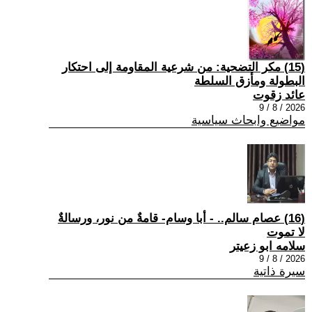
(15) مكر التضحية: من شرعية المقاومة إلى احتكار
البطولة ومأزق السلطة
عائد زقوت
2026 / 8 / 9
مواضيع وابحاث سياسية
(16) عصام سالم.. - أبا وسام- قامةٌ من نور، ورسالةٌ
لا تموت
سلامه ابو زعيتر
2026 / 8 / 9
سيرة ذاتية