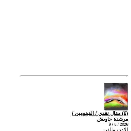
(6) مقال نقدي / الفينومين /
مرشدة جاويش
2026 / 8 / 9
الادب والفن