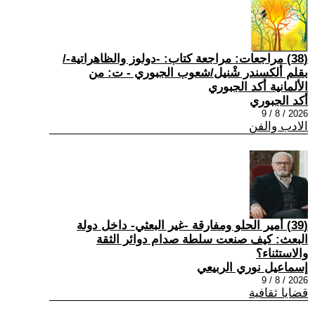
(38) مراجعات: مراجعة كتاب: -دولوز والظاهراتية-/
بقلم ألكسندر شْنيل/شعوب الجبوري - ت: من
الألمانية أكد الجبوري
أكد الجبوري
2026 / 8 / 9
الادب والفن
(39) أمير الحلو ومفارقة -غير البعثي- داخل دولة
البعث: كيف صنعت سلطة صدام دوائر الثقة
والاستثناء؟
إسماعيل نوري الربيعي
2026 / 8 / 9
قضايا ثقافية