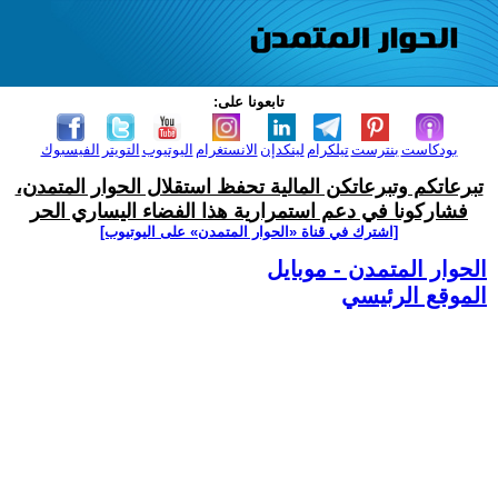
تابعونا على:
بودكاست
بنترست
تيلكرام
لينكدإن
الانستغرام
اليوتيوب
التويتر
الفيسبوك
تبرعاتكم وتبرعاتكن المالية تحفظ استقلال الحوار المتمدن،
فشاركونا في دعم استمرارية هذا الفضاء اليساري الحر
[اشترك في قناة ‫«الحوار المتمدن» على اليوتيوب]
الحوار المتمدن - موبايل
الموقع الرئيسي