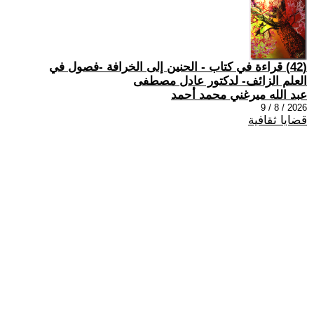
(42) قراءة في كتاب - الحنين إلى الخرافة -فصول في
العلم الزائف- لدكتور عادل مصطفى
عبد الله ميرغني محمد أحمد
2026 / 8 / 9
قضايا ثقافية