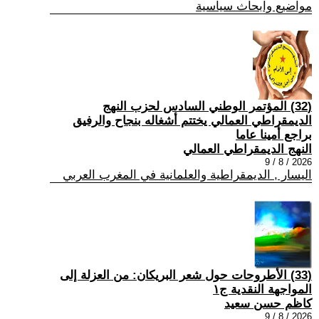
مواضيع وابحاث سياسية
(32) المؤتمر الوطني السادس لحزب النهج
الديمقراطي العمالي يختتم أشغاله بنجاح والرفيق
براجع أمينا عاما
النهج الديمقراطي العمالي
2026 / 8 / 9
اليسار , الديمقراطية والعلمانية في المغرب العربي
(33) الأطروحات حول شعر البريكان: من العزلة إلى
المواجهة النقدية ج١
كاظم حسن سعيد
2026 / 8 / 9