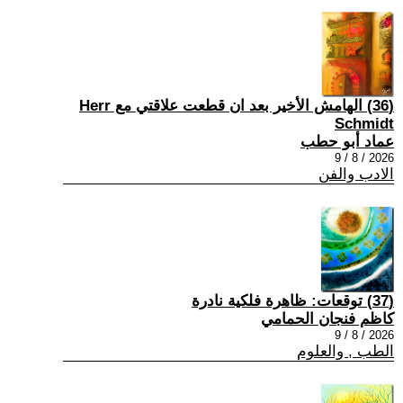
(36) الهامش الأخير بعد ان قطعت علاقتي مع Herr
Schmidt
عماد أبو حطب
2026 / 8 / 9
الادب والفن
(37) توقعات: ظاهرة فلكية نادرة
كاظم فنجان الحمامي
2026 / 8 / 9
الطب , والعلوم