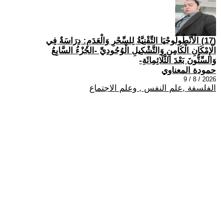
(17) الْأَنْطُولُوجْيَا التِّقْنِيَّةُ لِلسِّحْرِ وَالْعَدَمِ: دِرَاسَةٌ فِي
الْإِمْكَانِ الْكَامِنِ وَالتَّشْكِيلِ الْوُجُودِيِّ -الجُزْءُ السَّابِعُ
وَالسِّتُّونَ بَعْدَ الثَّلَاثِمِائَةِ-
حمودة المعناوي
2026 / 8 / 9
الفلسفة ,علم النفس , وعلم الاجتماع