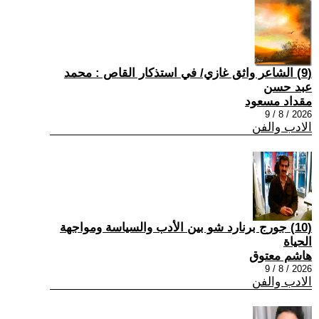
(9) الشاعر واثق غازي/ في استذكار القاص : محمد
عبد حسن
مقداد مسعود
2026 / 8 / 9
الادب والفن
(10) جورج برنارد شو بين الأدب والسياسة ومواجهة
الحياة
هاشم معتوق
2026 / 8 / 9
الادب والفن