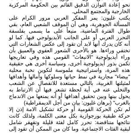
نحو إعادة التوازن الدقيق القائم بين الحكومة المركزية
الخارجية والمجتمع المحلي.
يكتب غليون: يمر المفكر العربي مرور الكرام على
المسألة الجوهرية، وهي أن الموقف الشعبي العام، بقي
طوال الفترة الماضية، منيعاً على ما يسمى بفلسفة
التحرر العربي أو على الجانب الأيديولوجي فيها. كما لو
أنه كان يدرك أنها لابد أن تقود إلى عكس الشعارات التي
تختفي وراءها. هو بالأحرى الشعور العفوي والعميق بأن
وراء أيديولوجية "الانبعاث" القومي هذه وفي تعاريجها
تكمن بذور أيديولوجية أخرى، وسياسة أخرى هي حقيقية
هذه المرة، واستراتيجية ملموسة لتكوين نخبة محلية
"بيضاء" مجارية في نمط حياتها وسلوكها وآمالها وأهدافها
لمثيلتها الغربية، بالتالي مستعدة للانفصال عن الشعب
والتخلي عنه في أية لحظة تشعر فيها أن الارتباط به
يحول بينها وبين تحقيق أهدافها أو أنه يمنعها من الاندماج
بالغرب" (برهان غليون: بيان من أجل الديمقراطية)
لم تكن الحركة القومية أو حركة تشكيل الامة إذن إلا
حركة طبقية بورجوازية بكل معنى الكلمة، ولذلك كانت
نتائجها متناقضة: تحرر كامل لفئة قليلة وتقهقر شامل
لبقية الفئات الاجتماعية. وما كان من الممكن أن تقود إلى