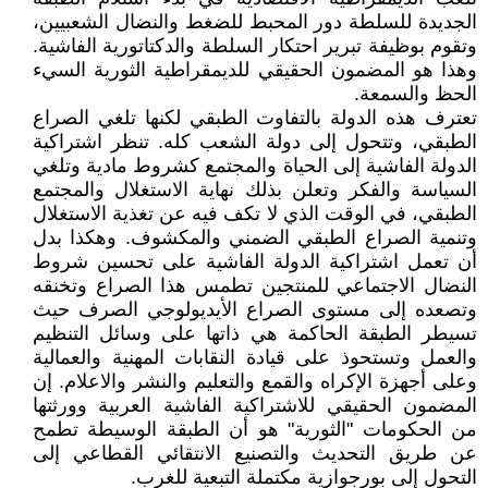
الجديدة للسلطة دور المحبط للضغط والنضال الشعبيين،
وتقوم بوظيفة تبرير احتكار السلطة والدكتاتورية الفاشية.
وهذا هو المضمون الحقيقي للديمقراطية الثورية السيء
الحظ والسمعة.
تعترف هذه الدولة بالتفاوت الطبقي لكنها تلغي الصراع
الطبقي، وتتحول إلى دولة الشعب كله. تنظر اشتراكية
الدولة الفاشية إلى الحياة والمجتمع كشروط مادية وتلغي
السياسة والفكر وتعلن بذلك نهاية الاستغلال والمجتمع
الطبقي، في الوقت الذي لا تكف فيه عن تغذية الاستغلال
وتنمية الصراع الطبقي الضمني والمكشوف. وهكذا بدل
أن تعمل اشتراكية الدولة الفاشية على تحسين شروط
النضال الاجتماعي للمنتجين تطمس هذا الصراع وتخنقه
وتصعده إلى مستوى الصراع الأيديولوجي الصرف حيث
تسيطر الطبقة الحاكمة هي ذاتها على وسائل التنظيم
والعمل وتستحوذ على قيادة النقابات المهنية والعمالية
وعلى أجهزة الإكراه والقمع والتعليم والنشر والاعلام. إن
المضمون الحقيقي للاشتراكية الفاشية العربية وورثتها
من الحكومات "الثورية" هو أن الطبقة الوسيطة تطمح
عن طريق التحديث والتصنيع الانتقائي القطاعي إلى
التحول إلى بورجوازية مكتملة التبعية للغرب.