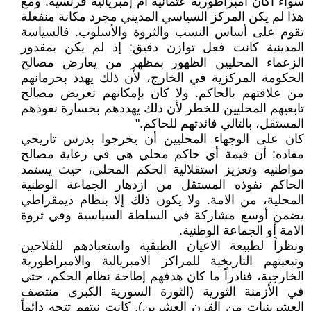
سواء أكان امبراطورية عثمانية أم إمبريالية فرنسية. ومع
هذا لم يكن المركز السياسي المديني مجرد مكانة منفعلة
تقوم على أساس النسب والثروة والأسلوب. فالسياسة
المدينية كانت فعل توازن دقيق: إذ لم يكن بمقدور
الزعماء المحليين الظهور بمظهر من يعارض مصالح
الحكومة المركزية في الخارج، لأن ذلك يهدد بحرمانهم
من علاقتهم بالحاكم. ولا كان بإمكانهم تعريض مصالح
تابعيهم المحليين للخطر لأن ذلك يهددهم بخسارة نفوذهم
المستقل، بالتالي فائدتهم للحاكم."
كان على الوجهاء المحليين أن يخرجوا بدرس تاريخي
مفاده: أن قيمة أي حاكم محلي هي في رعاية مصالح
مواطنيه وتعزيز استقلالية الحكم المحلي، حيث يستمد
الحاكم نفوذه المستقل من ازدهار الجماعة الوطنية
المحلية، من الامة. ولا يكون ذلك إلا بنظام ديمقراطي
يضمن أوسع مشاركة في السلطة السياسية وفي ثروة
الامة أو الجماعة الوطنية.
ونظراً لطبيعة الاعيان الطبقية واستعبادهم للفلاحين
وتبعيتهم التاريخية للمراكز الامبريالية والامبراطورية
الخارجية، فنادراً ما كان هدفهم إطاحة نظام الحكم، حتى
في الأزمنة الثورية (الثورة السورية الكبرى منتصف
العشرينيات من القرن العشرين). كانت نيتهم تتجه دائماً