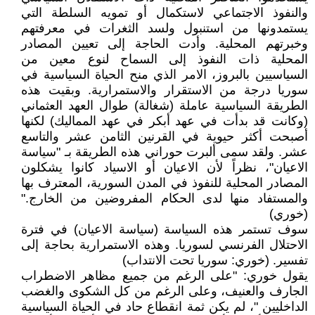
والنفوذ الاجتماعي لاستكمال أو تمويه السلطة التي
يستمدونها من استنبول ولسد الثغرات في معرفتهم
وخبرتهم المحلية. وأدت الحاجة إلى تعيين المصادر
المحلية ذات النفوذ إلى السماح لنوع معين من
السياسيين بالبروز، الامر الذي منح الحياة السياسية في
سوريا درجة من الاستقرار والاستمرارية. وبقيت هذه
الطريقة السياسية عاملة (شغالة) طوال العهد العثماني
(وكانت قد بدأت في عهد أبكر في عهد المماليك) لكنها
أصبحت أكثر حيوية في القرنين الثامن عشر والتاسع
عشر. ولقد سمى ألبرت حوراني هذه الطريقة بـ "سياسة
الاعيان"، نظراً لأن الاعيان أو الاسياد كانوا يشكلون
المصادر المحلية للنفوذ في المدن السورية، المعترف بها
والمستفاد منها لدى الحكام المفروضين من الخارج."
(خوري)
سوف تستمر هذه السياسة (سياسة الاعيان) في فترة
الاحتلال الفرنسي لسوريا. وهذه الاستمرارية بحاجة إلى
تفسير. (خوري: سوريا تحت الانتداب)
يقول خوري: "على الرغم من جميع مظاهر الاضطراب
الجارف والعنيف، وعلى الرغم من كل الشكوى والغضب
الداخليين "، لم يكن ثمة انقطاع حاد في الحياة السياسية