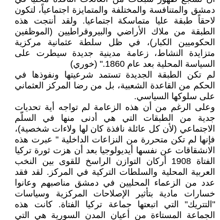
دمشق والمتنافسة والمختلفة والمتمايزة اجتماعياً، لتكون
لاحقاً طبقة عليا متماسكة اجتماعيا. ولقد أنتجت هذه
الطبقة من ملاك الأراضي والبيروقراطيين (الموظفين
الحكوميين الكبار)، في ظل سلطة عثمانية مركزية
متزايدة النشاط، زعامة مدينية جديدة سيطرت على
السياسة المحلية بعد عام 1860." (خوري)
لم تكن الطبقة الجديدة تستمد شرعيتها ونفوذها في
الحكم من القاعدة الشعبية، بل من رضا المركز العثماني
على سلوكها السياسي.
وعلى الرغم من أن هذه الزعامة لم تواجه أية تحديات
جدية من الطبقات التي هي أدنى منها في السلّم
الاجتماعي (لأن كل عائلة نافذة كان لها ولاءات شخصية)،
فإنها لم تكن متحررة من النزاعات الداخلية " عبرت هذه
الانشقاقات عن نفسها أيديولوجيا بعد أن هزت ثورة تركيا
الفتاة 1908 أركان التوازن الراسخ للقوى بين النخب
العربية المحلية والسلطات التركية في المركز. لقد فقد
عدد من الزعماء المحليين في دمشق مناصبهم وعانوا
خسارات مادية بتأثير الإصلاحات المركزية وسياسات
"التتريك" التي اتبعتها جماعة تركيا الفتاة. كانت هذه
الجماعة المستاءة من أعيان المدن السورية هي التي