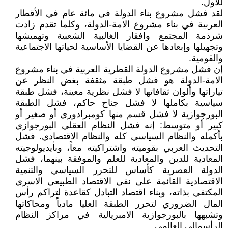
للأول.
لقد فشل مشروع بناء الدولة في مائة عام في الأقطار
العربية في بناء مشروع الامة-الدولة، وكلما تقدم زادت
شرذمة المجتمع وافقار الغالبية الشعبية وتهميشها
وتجهيلها وإبعادها عن القضايا الأساسية لحياتها الاجتماعية
والقومية.
إن فشل مشروع الدولة القطرية العربية في بناء مشروع
الامة-الدولة هو فشل طبقة مثقفة بغض النظر عن
تياراتها وألوان ثقافاتها لا فشل نظرية معينة، فشل طبقة
سياسية بكاملها لا فشل جناح حاكم، فشل الطبقة
البورجوازية لا فشل قسم منها كومبرادوري أو صغير أو
كبير أو متوسط: إنه فشل النظام العقلي البورجوازي
بأكمله والنظام السياسي كله والنظام الاقتصادي. فشل
التحديث العربي بقوميته واشتراكيته معاً، وبأيديولوجيته
المعادية للدين والمعادية للعلم والموفقة بينهما، فشل
الدولة العصرية كأساس للتحرر السياسي والتنمية
الاقتصادية القائمة على نفي الاقتصاد الطبيعي الاسري
المكتفي بذاته، وبناء اقتصاد التبادل كقاعدة لتراكم رأس
المال الضروري لتحرر الطبقة العليا مادياً ومحاكاتها
وتشبهها بالبورجوازية الامبريالية في مراكز النظام
الرأسمالي العالمي.