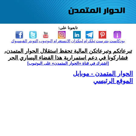
تابعونا على:
بودكاست
بنترست
تيلكرام
لينكدإن
الانستغرام
اليوتيوب
التويتر
الفيسبوك
تبرعاتكم وتبرعاتكن المالية تحفظ استقلال الحوار المتمدن،
فشاركونا في دعم استمرارية هذا الفضاء اليساري الحر
[اشترك في قناة ‫«الحوار المتمدن» على اليوتيوب]
الحوار المتمدن - موبايل
الموقع الرئيسي