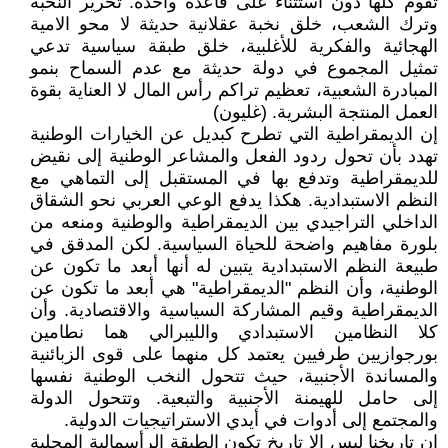
تقوم كلها دون استثناء على قاعدة واحدة: تحرير النخبة
وترك الشعب، خلق نخبة عقلانية حديثة لا محو الامية
الهجائية والفكرية للأغلبية، خلق طبقة سياسية تدعي
تمثيل المجموع في دولة حديثة مع عدم السماح بنمو
المبادرة الشعبية، تعظيم تراكم رأس المال لا العناية بقوة
العمل المنتجة البشرية. (غليون)
إن الديمقراطية التي تطرح كبديل عن الخيارات الوطنية
تهدد بأن تحول ردود الفعل والمشاعر الوطنية إلى نقيض
للديمقراطية وتدفع بها في المستقبل إلى التماهي مع
النظم الاستبدادية. هكذا يدفع الوعي العربي نحو الشقاق
الداخلي التراجيدي بين الديمقراطية والوطنية ومنعه من
بلورة مفاهيم واضحة للحياة السياسية. لكن المدقق في
طبيعة النظم الاستبدادية يتبين له أنها أبعد ما تكون عن
الوطنية، وأن النظم "الديمقراطية" هي أبعد ما تكون عن
الديمقراطية وقيم المشاركة السياسية والاقتصادية. وأن
كلا النظامين الاستبدادي والليبرالي هما نطامين
بورجوازيين طرفيين يعتمد كل منهما على قوى الزبائنية
والمساندة الأجنبية، حيث تتحول النخب الوطنية نفسها
إلى حامل للهيمنة الأجنبية والتبعية. وتتحول الدولة
والمجتمع إلى أدوات في أيدي الاستراتيجيات الدولية.
إن تاريخنا ليس إلا تاريخ تكون الطبقة الرأسمالية المحلية