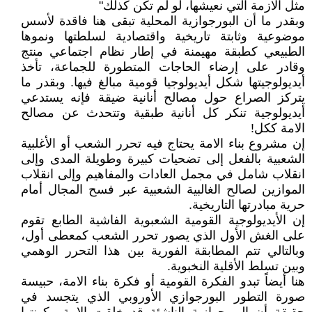
مثل الازمة التي نعيشها، لو لم تكن كذلك"
وبقدر ما أن البورجوازية المحلية تبقى هنا فاقدة لأسس
موضوعية وثابتة تاريخية واقتصادية لسلطتها ونموها
الطبيعي كطبقة مهيمنة في إطار نظام اجتماعي منتج
وقادر على إرضاء الحاجات المتطورة للجماعة، تأخذ
أيديولوجيتها شكل أيديولوجيا قومية مبالغ فيها. وبقدر ما
يتركز الصراع حول مصالح أنانية ضيقة فإنه يستدعي
أيديولوجية تنكر كل أنانية طبقية وتتحدث عن مصالح
الامة ككل!
إن مشروع بناء الامة يحتاج فيه تحرر الشعب أو الأغلبية
الشعبية بالفعل إلى تضحيات كبيرة وطويلة المدى وإلى
انقلاب شامل في مجمل العادات والمفاهيم وإلى انقلاب
الموازين لصالح الغالبية الشعبية عبر فسح المجال أمام
حرية مبادرتها التاريخية.
إن الأيديولوجية القومية الشعبوية الفاشية الطابع تقوم
على الغش الأول الذي يصور تحرر الشعب كمعطى أول،
وبالتالي تتم المطابقة الفورية بين هذا التحرر الوهمي
وبين تسلط الأقلية النخبوية.
هنا أيضاً تبدو الفكرة القومية أو فكرة بناء الامة، حبيسة
صورة التطور البورجوازي الأوروبي الذي يتجسد في