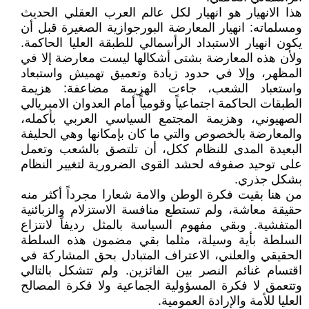
هذا الانهيار هو انهيار لكل عالم العرب العقلي الحديث
ومسلماته: انهيار المعارضة البورجوازية الصغيرة قبل أن
يكون انهيار الاستبداد الرأسمالي للطبقة العليا الحاكمة.
ولأن هذه المعارضة بشتى أشكالها ليست معارضة إلا في
المظهر، وإلا في حدود زيادة وتعميق تهميش واستبعاد
واستعباد الشعب، جاءت الهزيمة مضاعفة: هزيمة
الطبقات الحاكمة اجتماعياً وقومياً أمام العدوان الامبريالي
الصهيوني، وهزيمة المجتمع السياسي العربي بأكمله،
والمعارضة بالخصوص والتي ما كان بإمكانها وهي الحليفة
البعيدة المدى للنظام ككل، أن تلتصق بالشعب وتعمل
على توحيد صفوفه لحشد القوى الضرورية لتغيير النظام
بشكل جذري.
من هنا بقيت فكرة الوطن والامة شعارا مجرداً أكثر منه
حقيقة معاشة، ولم تستطع منافسة الاستزلام والزبائنية
المتفشية. وبقي مفهوم السياسة بالمثل رديفاً لانتزاع
السلطة بأية وسيلة، مثلما بقي مضمون هذه السلطة
الحقيقي والعلني، الاعتراف المتبادل بحق المشاركة في
اقتسام غنائم النصر بين الفائزين. ولم تتشكل بالتالي
وتتعمق لا فكرة المسؤولية الجماعية ولا فكرة المصالح
العليا للأمة والإرادة العمومية.