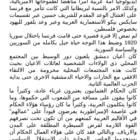
أيديولوجيا أمة عربية أمراً مناهضاً لطموحاتها الامبريالية،
وكذلك الامر بالنسبة لبريطانيا التي كانت تتآمر مع فرنسا
على افشال الوعد المقدم للشريف حسين عبر تقسيمات
سايكس بيكو الاستعمارية الغربية وعبر وعد بلفور لليهود
بخصوص فلسطين.
لم تمض إلا فترة قصيرة حتى قامت فرنسا باحتلال سوريا
1920 وضبط هذا التوجه حياة جيل بكامله من السوريين
والسياسة السورية.
كان أعيان دمشق يلعبون دور الوسيط بين المجتمع
المحلي ذي الولاءات الشخصية لعائلات الاعيان بحيث
كانت هذه المجتمعات المحلية محرومة من الالتقاء
الافقي مع الحارات والاحياء الدمشقية الاخرى حتى بداية
الحرب العالمية الثانية.
كان الحكام العثمانيون يعتبرون غرباء عادة، وكثيراً ما
كانوا يبقون على مسافة من الشعوب التي حكموها، وما
كانوا يتكلمون العربية، وكثيراً ما كان رؤساء هؤلاء الحكام
في عاصمة الإمبراطورية يفرضون قيوداً على "عمالهم"
في الأقاليم العربية كمنعهم من أن تكون تحت تصرفهم
القوة اللازمة لفرض السيطرة المطلقة على المدن
والارياف. وبالتالي فقد كان على هؤلاء العمال الحكام أن
يستخدموا العناصر المحلية ذات الاستقلال السياسي