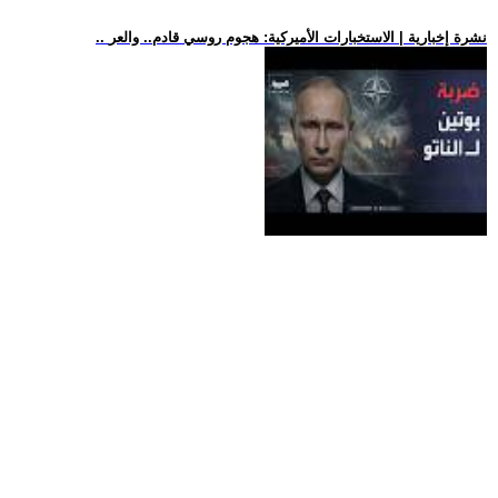
.. نشرة إخبارية | الاستخبارات الأميركية: هجوم روسي قادم.. والعر