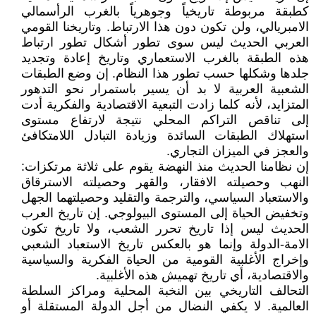
كطبقة مربوطة تاريخياً وجوهرياً بالغرب الرأسمالي
الامبريالي، ولن تكون دون هذا الارتباط. وتاريخنا القومي
العربي الحديث ليس سوى تطور أشكال تطور ارتباط
هذه الطبقة بالغرب الاستعماري وتاريخ إعادة وتجديد
جلدها وشكلها حسب تطور هذا النظام. إن وضع الطبقات
الشعبية العربية لا بد أن يسير باستمرار نحو التدهور
المتزايد، لأنه كلما زادت التبعية الاقتصادية والفكرية أدت
إلى تناقص التراكم المحلي نتيجة لارتفاع مستوى
استهلاك الطبقات السائدة وزيادة التبادل اللامتكافئ
والعجز في الميزان التجاري.
إن نظامنا الحديث منذ النهضة يقوم على ثلاثة مرتكزات:
النهب وحصيلته الافقار، والقهر وحصيلته الاسترقاق
والاستعباد السياسي، والترجمة والتقليد وحصيلتهما الجهل
وتخفيض الحياة إلى المستوى البيولوجي. إن تاريخ العرب
الحديث ليس إذا تاريخ تحرر الشعب، ولا تاريخ تكون
الامة-الدولة وإنما هو بالعكس تاريخ الاستعباد الشعبي
وإخراج الأغلبية القومية من الحياة الفكرية والسياسية
والاقتصادية، أي تاريخ تهميش هذه الأغلبية.
التحالف التاريخي بين النخبة المحلية ومراكز السلطة
العالمية. لا يكفي النضال من أجل الدولة المستقلة أو