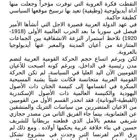
التقطت فكرة العروبة التي توفرت مؤخراً وجعلت منها
أداة أيديولوجية (وظيفية) تعيد بها ترسيخ موقعها السياسي
كطبقة حاكمة.
في عهد الدولة العربية قصيرة الاجل التي أنشأها الأمير
فيصل في سوريا ما بعد الحرب العالمية الأولى (1918-
1920) نلاحظ استمرار النزعة الانشقاقية بين الجماعات
المتنازعة من أعيان المدينة والمعبر عنها أيديولوجيا
بالعروبة.
لكن وبرغم اتساع حجم الحركة القومية العربية لتضم
مدن رئيسية في الداخل، وبرغم كونه أصبحت للأعيان
القوميين الآن اليد العليا في السياسة، لم تكن الحركة
القومية العربية متجانسة فكانت شيئاً يشبه المسيحية
المبكرة في انقسامها إلى كنيسة الختان ذات الأصول
اليهودية والكنيسة العالمية ذات الأصول الإسكندرية
(القبطية-اليونانية)، فقد انحدر القسم الأول من القوميين
من الاعيان المتضررين من سياسات التتريك والمنشقين
عن العثمانوية، بينما جاء الفريق الثاني من مصدر حجازي
شريفي مفعم بالأمل الذي قطعته بريطانيا للشريف
حسين في بناء خلافة عربية يحكمها أولاده . ومع ذلك لم
يرق الامر لفرنسا التي وجدت في مشروع تشكل