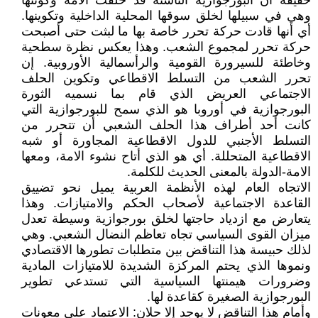
حقيقة أن البورجوازية الناشئة قد خلقت الامة وكونتها
وهي في سبيلها لخلق سوقها المحلية الداخلية وتكوينها.
أي أنها قادت حركة تحرر خاصة بها ما لبثت حتى أصبحت
حركة تحرر لمجموع الشعب. وهذا يعكس نظرة سطحية
وخاطئة للسيرورة القومية والرأسمالية الأوروبية. إن
تحرر الشعب من التسلط الاقطاعي وتكوين الحلف
الاجتماعي العريض الذي قام بما نسميه الثورة
البورجوازية في أوروبا هو الذي سمح للبورجوازية التي
كانت أحد أطراف هذا الحلف الشعبي أن تتحرر من
التسلط الأجنبي للدول الاقطاعية المجاورة أو شبه
الاقطاعية المتحللة. أي هو الذي أتاح نشوء الامة، ومعها
الامة-الدولة بالمعنى الحديث للكلمة.
الاتجاه العام لهذه الأنظمة العربية يميل نحو تضييق
القاعدة الاجتماعية لأصحاب الحكم والامتيازات. وهذا
يتعارض مع ازدياد حاجتها لخلق بورجوازية وسيطة تعدل
ميزان القوى السياسي تجاه تعاظم النضال الشعبي. وهي
لذلك حبيسة هذا التناقض بين متطلبات تطورها الاقتصادي
ونموها الذي يحتم المركزة الشديدة للامتيازات المادية
وضرورات هيمنتها السياسية التي تستدعي تطوير
البورجوازية الصغيرة كقاعدة لها.
وأمام هذا التناقض لا يوجد إلا حلان: الاعتماد على معونات