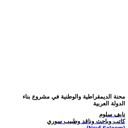
محنة الديمقراطية والوطنية في مشروع بناء
الدولة العربية
نايف سلوم
كاتب وباحث وناقد وطبيب سوري
(Nayf Saloom)