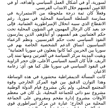
لسورية، أو في أشكال العمل السياسي وأهدافه، أو في
اللاعبين أنفسهم خلال الانتداب الفرنسي.
وفعلاً كان ثمة درجة ملحوظة من الاستمرارية في
ممارسة السلطة السياسية المحلية في سوريا، رغم
الانقطاع الذي سببه انحلال الإمبراطورية العثمانية. فإلى
حد بعيد كان الرجال المهمون في الشؤون المحلية تحت
حكم العثمانيين هم أنفسهم، أو أبناؤهم، الذين يمارسون
النفوذ السياسي تحت حكم الفرنسيين. ونظم الزعماء
السياسيون أنساق الدعم الشخصية الخاصة بهم في
سوريا بين الحربين كما كانوا يفعلون في سوريا العثمانية"
وبقيت المدينة مركز السياسة في الفترتين ومنها تمتد إلى
الريف. فأياً كان السيد السياسي الأعلى، فإن حجر الزاوية
في النفوذ السياسي في سوريا ظل كما هو، أي: زعامة
الاعيان
كانت المسألة الديمقراطية محشورة في هذه الوساطة
وهذا التوازن الدقيق بين قوة المركز الخارجي وقوة
المجتمع المحلي. ولم يكن مشروع قيام الدولة الوطنية
مشروع نمو ذاتي للجماعة المحلية، بل كان في معظم
الأوقات مشروع إدارة مقحم ومفروض على الجماعة
المحلية من الخارج؛ عبارة عن مركز امبراطوري قوي