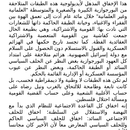
هذا الإخفاق المذهل لأيديولوجية هذه الطبقات المتلاحقة
من البورجوازية الكبيرة والصغيرة والمتوسطة "العلمانية
وغير العلمانية" خلال مائة عام أدت إلى تعمق الهوة بين
الفقراء والاغنياء، وخيانة الطبقة الحاكمة ذاتها للشعارات
التي نادت بها: القومية والاشتراكية، وهي بطبيعة الحال
جمعت كفاشية بين القومية المتعصبة والاشتراكية
العقائدية الفظة. كما تجسد تاريخ حكمها في الهزائم
العسكرية والقبول بالاستسلام دون الحصول على السلام
مع دولة إسرائيل الصهيونية. هزائم متلاحقة على امتداد
كل العهود البورجوازية بغض النظر عن الحلف السياسي
السائد أو الطبقة الحاكمة، وبغض النظر عن عيوب
المؤسسة العسكرية أو الإدارية القائمة بالحكم.
لم تكن هذه الطبقات لا وطنية ولا ديمقراطية فحسب، بل
كانت تابعة وطامحة للالتحاق بالغرب ونيل رضاه على
حساب الأغلبية الشعبية وعلى حساب القضية القومية
ومسألة احتلال فلسطين.
إنه اخفاق كل القاعدة الاجتماعية للنظام الذي بدأ مع
النهضة والاستقلال عن السلطنة؛ اخفاق للحلف
الاجتماعي السائد: اخفاق للحلف السياسي الحاكم
وللحلف السياسي المعارض معاً لأن الأخير كان مجانساً