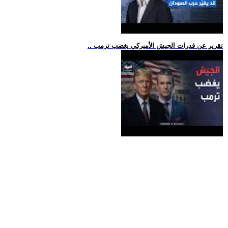
.. تقرير عن قدرات الجيش الأميركي يغضب ترمب