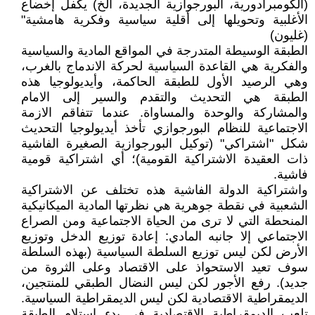
(الكومبرادورية، البورجوازية الجديدة، الخ) يكفل إخضاع
الأغلبية وتحويلها إلى أقلية سياسية وفكرية هامشية"
(غليون)
الطبقة الوسيطة المتدرجة في المواقع المادية والسياسية
والفكرية هي القاعدة السياسية لحركة الاندماج بالغرب،
وهي الرصيد الأول للطبقة الحاكمة، وأيديولوجيا هذه
الطبقة هي التحديث والتقدم والسير إلى الامام
والمشاركة والوحدة والمساواة. عندما تتفاقم الازمة
الاجتماعية للنظام البورجوازي تأخذ أيديولوجيا التحديث
شكل "اشتراكي" (توكيل البورجوازية الصغيرة الفاشية
ذات العقيدة الاشتراكية القومية)؛ أي اشتراكية قومية
فاشية.
واشتراكية الدولة الفاشية هذه تختلف عن الاشتراكية
الشعبية في نقطة جوهرية هي نظرتها المادية الميكانيكية
المنحطة التي لا ترى من الحياة الاجتماعية ومن الصراع
الاجتماعي إلا جانبه المادي: إعادة توزيع الدخل وتوزيع
الأرض لكن ليس توزيع السلطة السياسية (بهذه السلطة
سوف تعيد الاستحواذ على الاقتصاد وعلى الثروة من
جديد). رفع الأجور لكن ليس النضال الطبقي للمنتجين،
الديمقراطية الاقتصادية لكن ليس الديمقراطية السياسية.
تلعب الديمقراطية الاقتصادية في بدء استلام الطبقة