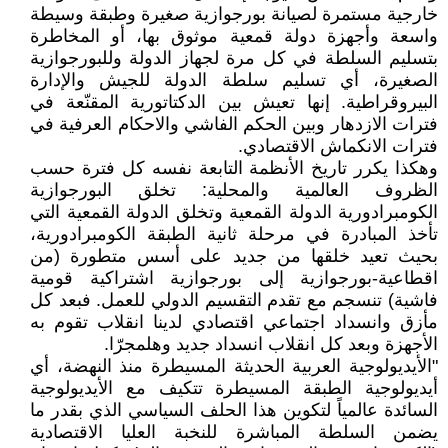
خارجية مستمرة لصيانة بورجوازية صغيرة وطبقة وسيطة
واسعة وأجهزة دولة قمعية موثوق بها، أو المخاطرة
بتسليم السلطة في كل مرة لجهاز الدولة وللبورجوازية
الصغيرة، أي تسليم سلطة الدولة للجيش والإدارة
البيروقراطية. إنها تعيش بين الدكتاتورية المقنّعة في
فترات الازدهار وبين الحكم الفاشي والاحكام العرفية في
فترات الانكماش الاقتصادي.
وهكذا يكرر تاريخ الأنظمة التابعة نفسه كل فترة حسب
الظروف العالمية والمحلية: تخلق البورجوازية
الكومبرادورية الدولة القمعية وتخلق الدولة القمعية التي
تأخذ المبادرة في مرحلة ثانية الطبقة الكومبرادورية،
بحيث تعيد خلقها من جديد على أسس متطورة (من
اقطاعية-بورجوازية إلى بورجوازية اشتراكية قومية
فاشية) تنسجم مع تقدم التقسيم الدولي للعمل. فبعد كل
مأزق وانسداد اجتماعي اقتصادي لدينا انقلاب تقوم به
الأجهزة وبعد كل انقلاب انسداد جديد وهلمجرّا.
"الأيديولوجية العربية الحديثة المسيطرة منذ النهضة، أي
أيديولوجية الطبقة المسيطرة تتكيف مع الأيديولوجية
السائدة عالمياً لتكوين هذا الحلف السياسي الذي بقدر ما
يضمن السلطة المباشرة للنخبة العليا الاقتصادية