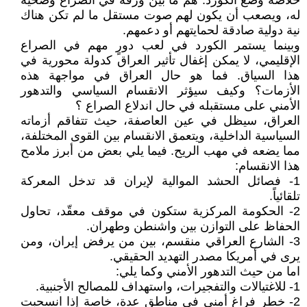
خلاصة وضع الكورد: هم ما بين ورقة في الصراع وضحية
له، ويصعب أن يكون لهم صوت مستقل ما لم تكن هناك
نية دولية صادقة لحمايتهم أو دعمهم.
وبينما يستمر الكورد في لعب دورٍ مهم في الصراع
الإقليمي، لا يمكن إغفال تأثير العراق كدولة محورية في
هذا السياق. فما هو حال العراق في مواجهة هذه
الأزمات؟ وكيف سيؤثر الانقسام السياسي والتدهور
الأمني على مستقبله في حال اندلاع الصراع ؟
العراق، سيظل في عين العاصفة، حيث تتفاقم أزماته
السياسية الداخلية، ويتعمق الانقسام بين القوى المختلفة،
مما يضعه في مهب الريح. فيما يلي بعض من أبرز ملامح
هذا الانقسام:
1- فصائل الحشد الموالية لإيران قد تدخل المعركة
تلقائياً.
2- الحكومة المركزية ستكون في موقف معقّد، تحاول
الحفاظ على التوازن بين واشنطن وطهران.
3- الشارع العراقي منقسم، بين من يرفض إيران، ومن
يرى في أمريكا مصدر التهديد الحقيقي.
اما من حيث التدهور الأمني وكما يلي:
1- للاغتيالات والتفجيرات، واستهداف للمصالح الأجنبية.
2- خطر فراغ أمني في مناطق عدة، خاصة إذا انسحبت