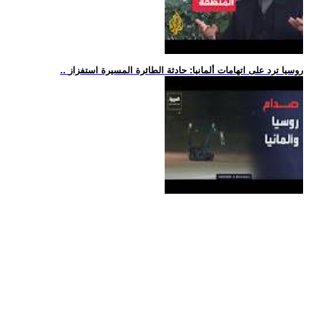
.. روسيا ترد على اتهامات ألمانيا: حادثة الطائرة المسيرة استفزاز