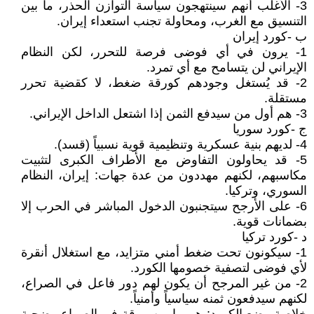
3- الأغلب أنهم سينتهجون سياسة التوازن الحذر، ما بين
التنسيق مع الغرب، ومحاولة تجنب استعداء إيران.
ب -كورد إيران
1- يرون في أي فوضى فرصة للتحرر، لكن النظام
الإيراني لن يتسامح مع أي تمرد.
2- قد يُستغل وجودهم كورقة ضغط، لا كقضية تحرر
مستقلة.
3- هم أول من سيدفع الثمن إذا اشتعل الداخل الإيراني.
ج -كورد سوريا
4- لديهم بنية عسكرية وتنظيمية قوية نسبياً (قسد).
5- قد يحاولون التفاوض مع الأطراف الكبرى لتثبيت
مكاسبهم، لكنهم مهددون من عدة جهات: إيران، النظام
السوري، وتركيا.
6- على الأرجح سيتجنبون الدخول المباشر في الحرب إلا
بضمانات قوية.
د -كورد تركيا
1- سيكونون تحت ضغط أمني متزايد، مع استغلال أنقرة
لأي فوضى لتصفية خصومها الكورد.
2- من غير المرجح أن يكون لهم دور فاعل في الصراع،
لكنهم سيدفعون ثمنه سياسياً وأمنياً.