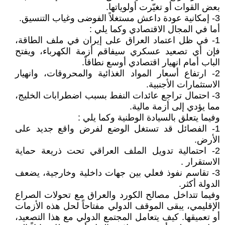
بعض القوات أو تغيّرت أولوياتها.
3- إمكانية عودة داعش مستغلاً الفوضى وغياب التنسيق.
أما في المجال الاقتصادي وكما يلي :
1- في ظل اعتماد العراق على إيران في ملف الطاقة،
فإن أي تصعيد عسكري سيفاقم أزمة الكهرباء، ويفتح
الباب أمام انهيار اقتصادي أوسع نطاقاً.
2- ارتفاع أسعار المواد الغذائية والمحروقات، وانهيار
الاستثمارات الأجنبية.
3- احتمال تراجع عائدات النفط بسبب اضطرابات الخليج،
مما يؤدي إلى أزمة مالية.
وفيما يتعلق بالسيادة الوطنية وكما يلي :
1- الفصائل قد تستغل الوضع لفرض واقع جديد على
الأرض.
2- احتمالية تدويل الملف العراقي تحت ذريعة حماية
الاستقرار .
3- تقاسم نفوذ فعلي بين جهات داخلية وخارجية، يضعف
الدولة أكثر.
وفيما تتداخل مصالح الكورد والعراق مع تحولات الصراع
الإقليمي، يبقى الموقف الدولي مفتاحاً لحل هذه الأزمات
أو تعميقها. كيف يتعامل المجتمع الدولي مع هذا التصعيد،