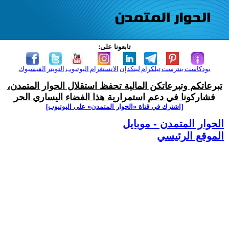
تابعونا على:
بودكاست
بنترست
تيلكرام
لينكدإن
الانستغرام
اليوتيوب
التويتر
الفيسبوك
تبرعاتكم وتبرعاتكن المالية تحفظ استقلال الحوار المتمدن،
فشاركونا في دعم استمرارية هذا الفضاء اليساري الحر
[اشترك في قناة ‫«الحوار المتمدن» على اليوتيوب]
الحوار المتمدن - موبايل
الموقع الرئيسي