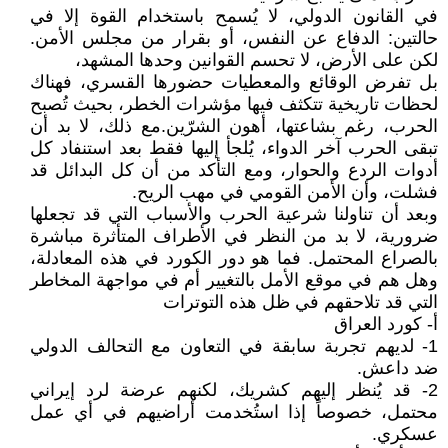
في القانون الدولي، لا يُسمح باستخدام القوة إلا في
حالتين: الدفاع عن النفس، أو بقرار من مجلس الأمن.
لكن على الأرض، لا تحسم القوانين وحدها المشهد،
بل تفرض الوقائع والمعطيات حضورها القسري، فهناك
لحظات تاريخية تتكثف فيها مؤشرات الخطر، بحيث تُصبح
الحرب، رغم بشاعتها، أهون الشرّين. مع ذلك، لا بد أن
تبقى الحرب آخر الدواء، يُلجأ إليها فقط بعد استنفاد كل
أدوات الردع والحوار، ومع التأكد من أن كل البدائل قد
فشلت، وأن الأمن القومي في مهب الريح.
وبعد أن تناولنا شرعية الحرب والأسباب التي قد تجعلها
ضرورية، لا بد من النظر في الأطراف المتأثرة مباشرة
بالصراع المحتمل. فما هو دور الكورد في هذه المعادلة،
وهل هم في موقع الأمل بالتغيير أم في مواجهة المخاطر
التي قد تلاحقهم في ظل هذه التوترات
أ- كورد العراق
1- لديهم تجربة سابقة في التعاون مع التحالف الدولي
ضد داعش.
2- قد يُنظر إليهم كشريك، لكنهم عرضة لرد إيراني
محتمل، خصوصاً إذا استُخدمت أراضيهم في أي عمل
عسكري.