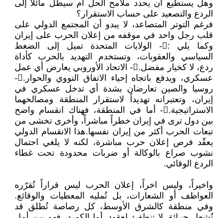
وهل يستطيع أن يحدد ملامح الحل أم سيظل مائلاً إلى
الردع والتصعيد على حساب الاستقرار؟
فرغم التوتر المتصاعد، لا يبدو أن المجتمع الدولي على
قلب رجل واحد في موقفه من إعلان الحرب على إيران
وكما يلي :𔆑- الولايات المتحدة تميل إلى الضغط
السياسي والعقوبات، وتستخدم التهديد بالحرب كأداة
ردع، لا كخيار مفضل.𔆒- الاتحاد الأوروبي يعارض أي عمل
عسكري، ويدفع باتجاه إحياء الاتفاق النووي والحوار.𔆓-
روسيا والصين تعارضان بشدة أي تدخل عسكري في
إيران، وتعتبرانه تهديداً لاستقرار المنطقة ومصالحهما
الاستراتيجية.𔆔- أما في المنطقة، فهناك انقسام واضح
بين دول ترى في إيران خطراً مباشراً، وأخرى تخشى من
تبعات الحرب أكثر من إيران نفسها. هذا الانقسام الدولي
يعقّد فرص إعلان حرب مباشرة، لكنه لا يلغي احتمال
نشوب صراع بالوكالة أو ضربات محدودة تحت غطاء
الردع الوقائي.
واخيراً، وليس اخراً، إعلان الحرب ليس قراراً تُقرّره
العواطف أو الشعارات، بل تُمليه المعطيات والوقائع.
وفي منطقة كالشرق الأوسط، كل رصاصة تُطلق قد
تُشعل حرائق لا تنطفئ لعقود. أما الكورد، فهم بين أمل