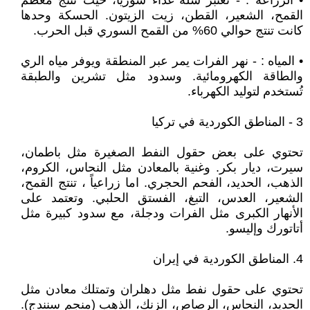
• الزراعة : - تعتبر سلة غذاء سوريا، حيث تنتج معظم
القمح، الشعير، القطن، زيت الزيتون. الحسكة وحدها
كانت تنتج حوالي 60% من القمح السوري قبل الحرب.
• المياه : - نهر الفرات يمر عبر المنطقة ويوفر مياه الري
والطاقة الكهرومائية. وسدود مثل تشرين والطبقة
تُستخدم لتوليد الكهرباء.
3 - المناطق الكوردية في تركيا
تحتوي على بعض حقول النفط الصغيرة مثل باطمان،
سيرت، ديار بكر. وغنية بالمعادن مثل النحاس، الكروم،
الذهب، الحديد، الفحم الحجري. اما زراعياً ، تنتج القمح،
الشعير، العدس، التبغ، الفستق الحلبي. وتعتمد على
الأنهار الكبرى مثل الفرات ودجلة، مع سدود كبيرة مثل
أتاتورك وإليسو.
4. المناطق الكوردية في إيران
تحتوي على حقول نفط مثل دهلران وتمتلك معادن مثل
الحديد، النحاس، الرصاص، الزنك، الذهب (منجم سنندج).