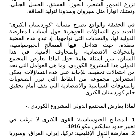
تزرع القمح، الشعير، الجوز، الفستق، العسل الجبلي.
وتمتلك انهاراً مثل سيروان وسدودا لتوليد الطاقة.
في الحقيقة والواقع تطرح مسألة “كوردستان الكبرى”
العديد من التساؤلات الجوهرية حول أسباب المعارضة
الدولية لها، والتحديات التي تواجهها. إذ تبدو هذه القضية
معقدة، حيث تتداخل فيها المصالح الجيوسياسية،
والتحولات الاقتصادية، والمخاوف الأمنية. في هذا
السياق، تبرز أسئلة هامة حول لماذا يعارض المجتمع
الدولي هذا المشروع الكوردي، وما هي العوامل التي تحد
من احتمالات تحقيقه. للإجابة على هذه التساؤلات، يمكن
استعراض مجموعة من النقاط التي تبرز الصعوبات
والمعوقات السياسية والاقتصادية التي تقف أمام تحقيق
حلم كوردستان الكبرى.
لماذا يعارض المجتمع الدولي المشروع الكوردي :-
1. المصالح الجيوسياسية: القوى الكبرى لا ترغب في
تغيير حدود سايكس بيكو 1916.
2. معارضة الدول الإقليمية: تركيا، إيران، العراق، وسوريا