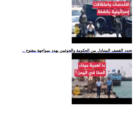
.. تجدد القصف المتبادل بين الحكومة والحوثيين يهدد بمواجهة مفتوح