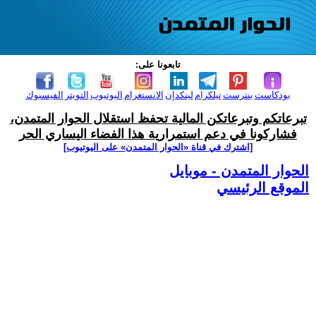
تابعونا على:
بودكاست
بنترست
تيلكرام
لينكدإن
الانستغرام
اليوتيوب
التويتر
الفيسبوك
تبرعاتكم وتبرعاتكن المالية تحفظ استقلال الحوار المتمدن،
فشاركونا في دعم استمرارية هذا الفضاء اليساري الحر
[اشترك في قناة ‫«الحوار المتمدن» على اليوتيوب]
الحوار المتمدن - موبايل
الموقع الرئيسي