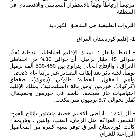
مرتبطاً إرتباطاً وثيقاً بالاستقرار السياسي والاقتصادي في
المنطقة
الثروات الطبيعية في المناطق الكوردية
1- إقليم كوردستان العراق
• النفط والغاز :- يمتلك الإقليم احتياطيات نفطية تُقدَّر
بحوالي 45 مليار برميل، أي حوالي 30% من احتياطي
العراق ، والإنتاج الحالي يتراوح بين 450-500 ألف برميل
يومياً، لكنه تأثر بعد إيقاف التصدير عبر تركيا عام 2023.
وأهم الحقول النفطية: طاوكي (دهوك)، طقطق
(كركوك)، خورمور وخورمالة (السليمانية). يمتلك الإقليم
احتياطيات غاز ضخمة، خاصة في خورمور وجمجمال،
تُقدَّر بحوالي 5.7 تريليون متر مكعب.
• الزراعة : - أراضي الإقليم خصبة وتشتهر بإنتاج القمح،
الشعير، الفواكه مثل الرمان، العنب، والتين ، وتاريخياً ،
كانت كوردستان العراق توفر نسبة كبيرة من المحاصيل
الزراعية للعراق.