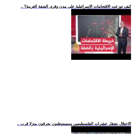
.. كيف توزعت الاقتحامات الإسرائيلية على مدن وقرى الضفة الغربية؟
.. الاحتلال يعتقل عشرات الفلسطينيين ومستوطنون يحرقون منزلا قرب