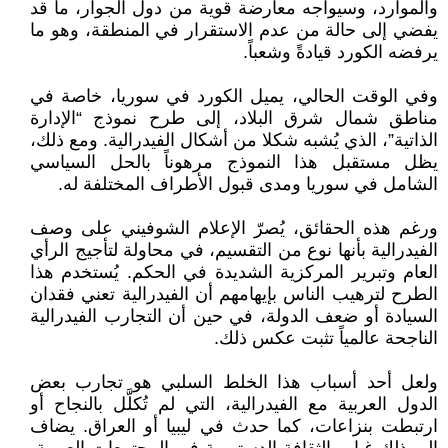
والموارد، وسيواجه معارضة قوية من دول الجوار، ما قد
يفضي إلى حالة من عدم الاستقرار في المنطقة، وهو ما
يرفضه الكورد قيادةً وشعباً.
وفي الوقت الحالي، يميل الكورد في سوريا، خاصة في
مناطق شمال شرق البلاد، إلى طرح نموذج “الإدارة
الذاتية”، الذي يُشبه شكلا من أشكال الفيدرالية. ومع ذلك،
يظل مستقبل هذا النموذج مرهوناً بالحل السياسي
الشامل في سوريا ومدى قبول الأطراف المختلفة له.
ورغم هذه الحقائق، يُصرّ الإعلام الشوفيني على وصف
الفيدرالية بأنها نوع من التقسيم، في محاولة لتأجيج الرأي
العام وتبرير المركزية الشديدة في الحكم. يُستخدم هذا
الطرح لترهيب الناس بإيهامهم أن الفيدرالية تعني فقدان
السيادة أو ضعف الدولة، في حين أن التجارب الفيدرالية
الناجحة عالمياً تثبت عكس ذلك.
ولعل أحد أسباب هذا الخلط السلبي هو تجارب بعض
الدول العربية مع الفيدرالية، التي لم تُكلَّل بالنجاح أو
ارتبطت بنزاعات، كما حدث في ليبيا أو العراق. يضاف