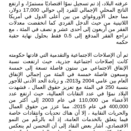
عرفته البلاد، إذ تم تسجيل نموًا اقتصاديًا مستمرًا، و ارتفع
الناتج المحلي الإجمالي للفرد إلى حوالي 17,000 دولار،
مما جعل الأوروغواي من بين أعلى الدول في أمريكا
اللاتينية من حيث الدخل الفردي كما انخفضت معدلات
الفقر من أربعون إلى أحدى عشر و نصف في المئة ، مع
تراجع الفقر المدقع إلى 0،5 فقط بحلول نهاية حقبة
حكمه
ثم أن الإصلاحات الاجتماعية والتقدمية التي قادتها حكومته
كانت إصلاحات اجتماعية جذرية، حيث ارتفعت نسبة
الإنفاق الاجتماعي من ستون فاصلة تسعة إلى خمسة
وسبعون فاصلة خمسة في المئة من إجمالي الإنفاق
العام بين عامي 2004 و2013، و زيادة الحد الأدنى للأجور
بنسبة 250 في المئة مع تعزيز حقوق العمال ، فشهدت
البلاد نموًا في عدد النقابات العمالية، حيث ارتفع عدد
الأعضاء من 110,000 في عام 2003 إلى أكثر من
400,000 في عام 2015، مما عزز من حقوق العمال
والحريات النقابية ، إلا أن هناك تحديات وانتقادات خاصة
فيما يتعلق بالخدمات العامة، إذ أنه بالرغْم من النمو
الاقتصادي، أشار بعض النقاد إلى أن التحسن لم ينعكس