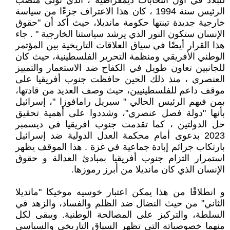
للبلاد في أول انتخابات ديمقراطية ، الذي تولى منصب
الرئيس سنة 1994 ، كان هذا الاعتراف جزءًا من سياسة
خارجية جديدة تبنتها حكومة مانديلا، حيث أكد أن "حقوق
الإنسان ستكون النور الذي يرشد سياستنا الخارجية " . جاء
هذا القرار أيضًا في سياق العلاقات التاريخية بين المؤتمر
الوطني الأفريقي ومنظمة التحرير الفلسطينية، حيث كان
للجانبين تعاون طويل في الكفاح ضد الاستعمار والتمييز
العنصري ، منذ ذلك الحين حافظت جنوب أفريقيا على
موقف داعم للفلسطينيين، حيث وصف العديد من قادتها،
بمن فيهم الرئيس الحالي " سيريل رامافوزا "، إسرائيل
بأنها "دولة فصل عنصري"، وشددوا على أهمية تحقيق
حل الدولتين ، كما تقدمت جنوب افريقيا في ديسمبر
2023 بدعوى أمام محكمة العدل الدولية ضد إسرائيل
بارتكاب جرائم إبادة جماعية في غزة . هذا الموقف يظهر
استمرار التزام جنوب أفريقيا بمبادئ العدالة و حقوق
الإنسان الذي كان مانديلا من أبرز رموزها.
و انطلاقًا من هذا يمكن اعتبار خوسيه موخيكا "مانديلا
الثاني" من حيث النضال ضد الظلم والفساد، والزهد في
السلطة، والتركيز على المصالحة الوطنية. ويبقى لكل
منهما خصوصياته التي تظهر السياق التاريخي والسياسي