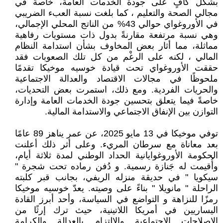
بشكل كافٍ على جودة الخدمات العامة، خاصةً في
مجالي الصحة والتعليم ، كما بلغت نسبة العبء الضريبي
في الأوروغواي حوالي 43% من الناتج المحلي الإجمالي،
وهي نسبة مرتفعة مقارنةً بدول ذات مستويات رفاهية
مماثلة، مما أثار بعض المخاوف بشأن استدامة النظام
المالي ، لكنه على الرغْم من كل تلك الصعوبات فقد
حققت الأوروغواي تحت قيادة خوسيه موخيكا تقدمًا
ملحوظًا في مجالات الاقتصاد والعدالة الاجتماعية
والحريات الفردية. ومع ذلك، استمرت بعض التحديات،
خاصةً فيما يتعلق بتحسين جودة الخدمات العامة وإدارة
التوازن بين الإنفاق الاجتماعي والاستدامة المالية.
توفي موخيكا في 13 مايو 2025، عن عمر يناهز 89 عامًا
بعد معاناة مع سرطان المريء. وعلى أثر ذلك أعلنت
الحكومة الأوروغوايانية الحداد الوطني لمدة ثلاثة أيام،
وأُقيمت له جَنازة رسمية. و دُفن رماده تحت شجرة "
سيكويا " في حديقة منزله الريفي، بجانب قبر كلبته
الراحلة " مانويلا " بناءً على وصيته. يعدّ خوسيه موخيكا
رمزًا للنزاهة و التواضع في السياسة، وأحد أبرز القادة
اليساريين في أمريكا اللاتينية، حيث ترك إرثًا من
الإصلاحات الاجتماعية والالتزام بالعدالة والكرامة