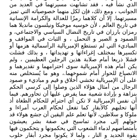
الذي نشأ فيه ، فقد تشابهت مسيرتهما في العديد من
الجوانب ، ومع ذلك، فإن لكل منهما خصوصياته التي تميز
مسيرتهما. إلا أن كلاهما رمزًا للعدالة والكرامة الإنسانية
في تاريخ العالم ، لأن خوسيه موخيكا ونيلسون مانديلا هما
رمزان بارزان في تاريخ النضال السياسي والاجتماعي، و
الصمود و الصبر و التحمل ، و الثبات في المواقف و
المباديء التي لم تستطع الإمبريالية الرأسمالية هزمها أو
تكسيرها بمختلف إغراءاتها و تهديداتها ، و بذلك فشلت
فشلا ذريعا أمام صلابة هذين الرجلين العظيمين ، ولم
يكن أمام هذه الإمبريالية سوى احترامهما و تقديرهما و
الانصياع للحوار أمام شموخهما.، وهو ما يُستخلص منه
على أن الإمبريالية تخشي أخلاق و قيم و مباديء و صمود
الرجال من أمثال هؤلاء الذين وصلوا إلى كرسي الحكم
بنزاهة و بإرادة شعبية مما يفرض عليها أن تحاورهم. فيما
أن نفس الإمبريالية لا تكن أي احترام للحكام الطغاة أذ
أنها تحلبهم كالأبقار كما تفعل لحكام العرب أمراءا و
ملوكا و سلاطين، لأنها تعلم علم اليقين أن جشع هولاء قد
حولهم إلى مجرد تماسيح في صفة بشر يعيشون
بأمتصاصهم لدماء الشعوب التي يحكمونها و يتحكمون فيها
بقوة الحديد و النار ، ولما لا يكونوا مجرد أبقار حلوب