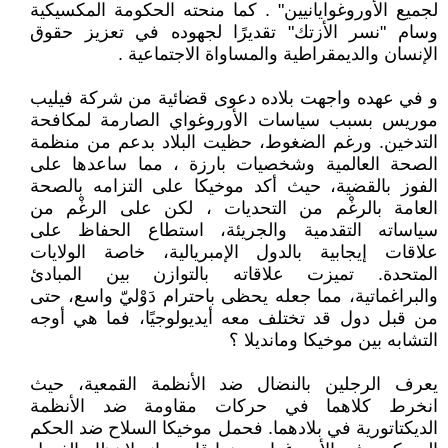
لجميع الأوروغوايانيين" . كما منحته الحكومة المكسيكية
وسام "نسر الأزتك" تقديرًا لجهوده في تعزيز حقوق
الإنسان والديمقراطية والمساواة الاجتماعية .
و في عهده واجهت بلاده دعوى قضائية من شركة فيليب
موريس بسبب سياسات الأوروغواي الصارمة لمكافحة
التدخين. ورغم الضغوط، حظيت البلاد بدعم من منظمة
الصحة العالمية وشخصيات بارزة ، مما ساعدها على
الفوز بالقضية، حيث أكد موخيكا على التزامه بالصحة
العامة بالرغْم من التحديات ، لكن على الرغْم من
سياساته التقدمية والجريئة، استطاع الحفاظ على
علاقات إيجابية بالدول الإمبريالية، خاصة الولايات
المتحدة. تميزت علاقاته بالتوازن بين المبادئ
والبراغماتية، مما جعله يحظى باحترام دَوْليّ واسع، حتى
من قبل دول قد تختلف معه أيديولوجيًا، فما هي أوجه
التشابه بين موخيكا ومانديلا ؟
يعرف الرجلين بالنضال ضد الأنظمة القمعية، حيث
انخرط كلاهما في حركات مقاومة ضد الأنظمة
الديكتاتورية في بلادهما. فحمل موخيكا السلاح ضد الحكم