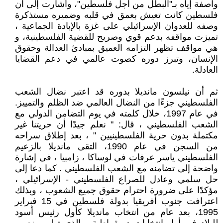
واصفة إياه بـ"البطل من أجل فلسطين"، وأشارت إلى أن
فلسطين كانت تعيش بعمق في قلبه وضميره مستذكرة
وصفه للعدوان الإسرائيلي على غزة بالإبادة الجماعية ،
تميزت مواقفه بدعم قوي وصريح للقضية الفلسطينية، و
هي مواقف تظهر التزامه العميق بمبادئ العدالة وحقوق
الإنسان، وتبرز دوره كصوت عالمي في دعم القضايا
العادلة.
ثم أن نيلسون مانديلا بدوره قد اعتبر نضال الشعب
الفلسطيني جزءًا من النضال العالمي ضد الظلم والتمييز.
في عام 1997، خلال كلمته في يوم التضامن الدولي مع
الشعب الفلسطيني ، قال: " نعلم جيدًا أن حريتنا غير
مكتملة بدون حرية الفلسطينيين " ، بعد إطلاق سراحه
من السجن في عام 1990، التقى مانديلا بالزعيم
الفلسطيني ياسر عرفات في لوساكا ، زامبيا ، في إشارة
واضحة إلى تضامنه مع الشعب الفلسطيني . كما دعا إلى
حل سلمي وعادل للصراع الفلسطيني - الإسرائيلي ،
مؤكدًا على ضرورة احترام حقوق جميع الشعوب ، وبذلك
اعترافت جنوب أفريقيا بدولة فلسطين في 15 فبراير
1995، بعد عام من انتخاب مانديلا كأول رئيس أسود