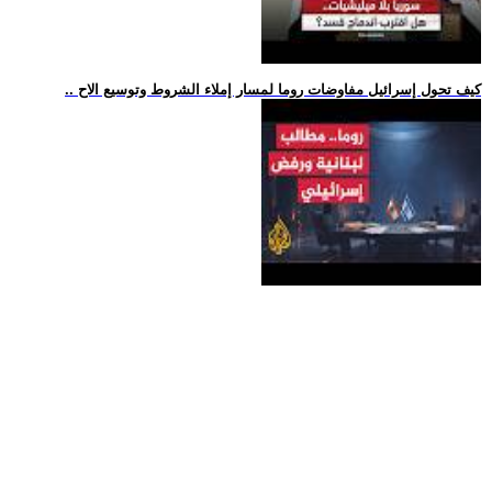
.. كيف تحول إسرائيل مفاوضات روما لمسار إملاء الشروط وتوسيع الاح