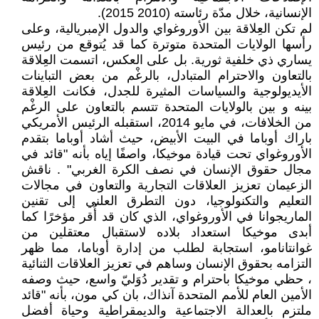
الإنسانية، خلال مدّة رئاسته (2010 2015).
لم تكن العِلاقة بين الأوروغواي والدول الإمبريالية، وعلى
رأسها الولايات المتحدة متوترة كما قد يُتوقع من رئيس
يساري ذي خلفية ثورية. بل على العكس، اتسمت العِلاقة
بالتعاون والاحترام المتبادل، بالرغْم من بعض التباينات
الأيديولوجية والسياسات المثيرة للجدل، فكانت العِلاقة
بينه و بين بالولايات المتحدة تتسم بالتعاون على الرغْم
من الخلافات، في مايو 2014، استقبله الرئيس الأمريكي
باراك أوباما في البيت الأبيض، حيث أشاد أوباما بتقدم
الأوروغواي تحت قيادة موخيكا، واصفًا إياه بأنه "قائد في
مجال حقوق الإنسان في نصف الكرة الغربي" . ناقش
الزعيمان تعزيز العلاقات التجارية والتعاون في مجالات
التعليم والتكنولوجيا، دون التطرق العلني إلى تقنين
الماريجوانا في الأوروغواي، الذي كان قد أُقر مؤخرًا كما
أبدى موخيكا استعداد بلاده لاستقبال معتقلين من
غوانتانامو، استجابة لطلب من إدارة أوباما، مما ظهر
التزامه بحقوق الإنسان وساهم في تعزيز العلاقات الثنائية
، حظي موخيكا باحترام و تقدير دُوَليّ واسع، حيث وصفه
الأمين العام للأمم المتحدة آنذاك، بان كي مون، بأنه "قائد
ملتزم بالعدالة الاجتماعية والديمقراطية وحياة أفضل