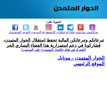
تابعونا على:
بودكاست
بنترست
تيلكرام
لينكدإن
الانستغرام
اليوتيوب
التويتر
الفيسبوك
تبرعاتكم وتبرعاتكن المالية تحفظ استقلال الحوار المتمدن،
فشاركونا في دعم استمرارية هذا الفضاء اليساري الحر
[اشترك في قناة ‫«الحوار المتمدن» على اليوتيوب]
الحوار المتمدن - موبايل
الموقع الرئيسي