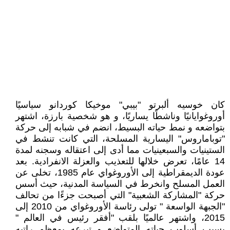
كان خوسيه ألبرتو "بيبي" موخيكا كوردانو سياسيًا
أوروغوايانيًا وناشطًا يساريًا، و هو شخصية بارزة، اشتهر
بتواضعه و نمط حياته البسيط، انضم في شبابه إلى حركة
"توباماروس" اليسارية المسلحة، التي كانت تنشط في
الستينيات والسبعينيات مما أدى إلى اعتقاله وسجنه لمدة
14 عامًا، تعرض خلالها للتعذيب والعزلة الانفرادية. بعد
عودة الديمقراطية إلى الأوروغواي عام 1985، تخلى عن
العمل المسلح وانخرط في السياسة المدنية، حيث أسس
حركة "المشاركة الشعبية" التي أصبحت جزءًا من تحالف
"الجبهة الواسعة " تولى رئاسة الأوروغواي من 2010 إلى
2015، واشتهر عالميًا بلقب "أفقر رئيس في العالم "
بسبب أسلوب حياته المتواضع و تبرعه بمعظم راتبه