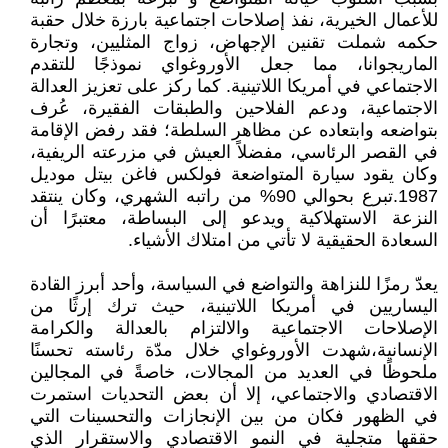
للأعمال الخيرية، نفذ إصلاحات اجتماعية بارزة خلال حقبة
حكمه شملت تقنين الإجهاض، زواج المثليين، وتجارة
الماريجوانا، مما جعل الأوروغواي نموذجًا للتقدم
الاجتماعي في أمريكا اللاتينية. كما ركز على تعزيز العدالة
الاجتماعية، ودعم الفلاحين والطبقات الفقيرة، عُرف
بتواضعه وابتعاده عن مظاهر السلطة؛ فقد رفض الإقامة
في القصر الرئاسي، مفضلاً العيش في مزرعته الريفية،
وكان يقود سيارة المتواضعة فولكس فاغن بيتل موديل
1987.تبرع بحوالي 90% من راتبه الشهري، وكان ينتقد
النزعة الاستهلاكية ويدعو إلى البساطة، معتبرًا أن
السعادة الحقيقية لا تأتي من امتلاك الأشياء.
يعدّ رمزًا للنزاهة والتواضع في السياسة، وأحد أبرز القادة
اليساريين في أمريكا اللاتينية، حيث ترك إرثًا من
الإصلاحات الاجتماعية والالتزام بالعدالة والكرامة
الإنسانية،شهدت الأوروغواي خلال مدّة رئاسته تحسنًا
ملحوظًا في العديد من المجالات، خاصةً في المجالين
الاقتصادي والاجتماعي، إلا أن بعض التحديات استمرت
في الظهور فكان من بين الإنجازات والتحسينات التي
حققها متجلية في النمو الاقتصادي والاستقرار الذي