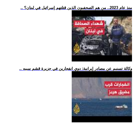
.. منذ عام 2023.. من هم الصحفيون الذين قتلتهم إسرائيل في لبنان؟
.. وكالة تسنيم عن مصادر إيرانية: دوي انفجارين في جزيرة قشم سببه