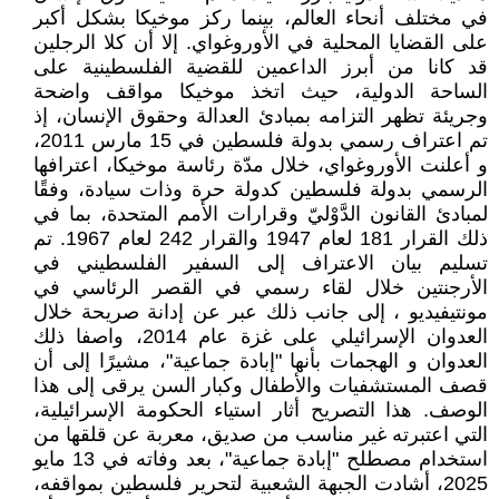
في مختلف أنحاء العالم، بينما ركز موخيكا بشكل أكبر
على القضايا المحلية في الأوروغواي. إلا أن كلا الرجلين
قد كانا من أبرز الداعمين للقضية الفلسطينية على
الساحة الدولية، حيث اتخذ موخيكا مواقف واضحة
وجريئة تظهر التزامه بمبادئ العدالة وحقوق الإنسان، إذ
تم اعتراف رسمي بدولة فلسطين في 15 مارس 2011،
و أعلنت الأوروغواي، خلال مدّة رئاسة موخيكا، اعترافها
الرسمي بدولة فلسطين كدولة حرة وذات سيادة، وفقًا
لمبادئ القانون الدَّوْليّ وقرارات الأمم المتحدة، بما في
ذلك القرار 181 لعام 1947 والقرار 242 لعام 1967. تم
تسليم بيان الاعتراف إلى السفير الفلسطيني في
الأرجنتين خلال لقاء رسمي في القصر الرئاسي في
مونتيفيديو ، إلى جانب ذلك عبر عن إدانة صريحة خلال
العدوان الإسرائيلي على غزة عام 2014، واصفا ذلك
العدوان و الهجمات بأنها "إبادة جماعية"، مشيرًا إلى أن
قصف المستشفيات والأطفال وكبار السن يرقى إلى هذا
الوصف. هذا التصريح أثار استياء الحكومة الإسرائيلية،
التي اعتبرته غير مناسب من صديق، معربة عن قلقها من
استخدام مصطلح "إبادة جماعية"، بعد وفاته في 13 مايو
2025، أشادت الجبهة الشعبية لتحرير فلسطين بمواقفه،