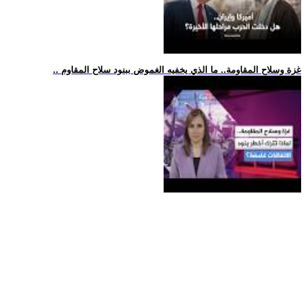
.. غزة وسلاح المقاومة.. ما الذي يخفيه الغموض ببنود سلاح المقاوم