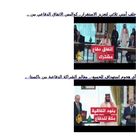
.. حلف أمني ثلاثي لتعزيز الاستقرار.. كواليس الاتفاق الدفاعي بين
.. -أي هجوم استهداف للجميع-.. معالم الشراكة الدفاعية بين باكستا