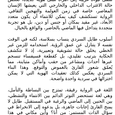
حالة الاغتراب الداخلي والخارجي التي يعيشها الإنسان
المعاصر، خاصة في زمن العولمة والتهجين الثقافي.
الرواية تستكشف كيف يمكن للانتماء أن يكون متعدد
الأبعاد، غير مقيد بمكان أو جنس أو دين، بل هو تجربة
متجددة يتداخل فيها الماضي بالحاضر، والواقع بالخيال.
أسلوب طايل السردي ينساب بسلاسة، لكنه في الوقت
نفسه لا يتنازل عن عمق الرؤية. استخدامه للزمن غير
الخطي يخلق حالة تشويقية وتعبيرية، إذ لا تتكشف
الحكاية بترتيب تقليدي، بل كقطعة فسيفساء تنسجم
عبرها أحداث ومشاعر من حقب وأماكن متباينة، مما
يُعمّق شعور القارئ بالغموض والتوقع. وهذا البناء
السردي يعكس كذلك تعقيدات الهوية التي لا يمكن
اختزالها في سردية واحدة واضحة.
اللغة في الرواية رقيقة، تمتزج بين البساطة والتأمل،
وهي لغة تستحضر التوتر الدائم بين الانتماء والتشظي،
بين الحنين إلى الماضي والرغبة في المستقبل. طايل لا
يمنح القارئ إجابات جاهزة، بل يدعوه إلى الانخراط في
سؤال الذات المستمر: من أنا؟ وأين مكاني في هذا