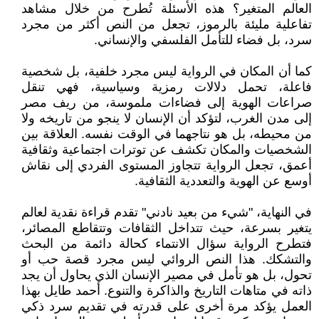
العالم المتغير؟ هذه الأسئلة تُطرح من خلال مشاهد
تفاعلية مليئة بالرموز، تجعل من النص أكثر من مجرد
سرد، بل فضاء للتأمل الفلسفي والإنساني.
كما أن المكان في الرواية ليس مجرد خلفية، بل شخصية
فاعلة، تحمل دلالات رمزية وسياسية، فهي تنقل
صراعات الهوية إلى فضاءات ملموسة، من ريف مصر
إلى مدن الغرب، لتؤكد أن الإنسان لا ينجو من تاريخه ولا
من محيطه، بل هو نتاجهما في الوقت نفسه. العلاقة بين
الشخصيات والمكان تكشف عن توترات اجتماعية وثقافية
أعمق، تجعل الرواية تتجاوز المستوى الفردي إلى نقاش
أوسع عن الهوية والتعددية الثقافية.
في النهاية، "شيء من بعيد نادني" تقدم قراءة نقدية لعالم
يتغير بسرعة، حيث تتداخل الثقافات وتتقاطع المصائر،
فتطرح الرواية سؤال الانتماء كحالة دائمة من البحث
والتشكك. هذا النص الروائي ليس مجرد قصة حب أو
تحول، بل هو تأمل في مصير الإنسان الذي يحاول أن يجد
ذاته في متاهات التاريخ والذاكرة والتنوع. أحمد طايل بهذا
العمل يؤكد مرة أخرى على قدرته في تقديم سرد ذكي