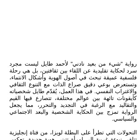
رواية "شيء من بعيد نادني" لأحمد طايل ليست مجرد
سرد لحكاية تقليدية عن اللقاء بين ثقافتين، بل هي رحلة
فلسفية عميقة تبحث في أصول الهوية وأشكال الانتماء،
وتستعرض بوعي دقيق صراع الذات مع التنوع الثقافي
والاغتراب النفسي. في هذا العمل، يُقدّم طايل شخصياته
كأيقونات تائهة بين عوالم مختلفة، تتصارع فيها القيم
والتقاليد مع الرغبة في التجديد والتحرر، مما يجعل
الرواية تمزج بين الحكاية الشخصية والبعد الاجتماعي
والسياسي.
التحولات التي تطرأ على البطلة لويزا، من فتاة إنجليزية
تتلقى نبوءة غريبة إلى امرأة تتبنى هوية جديدة، تعكس