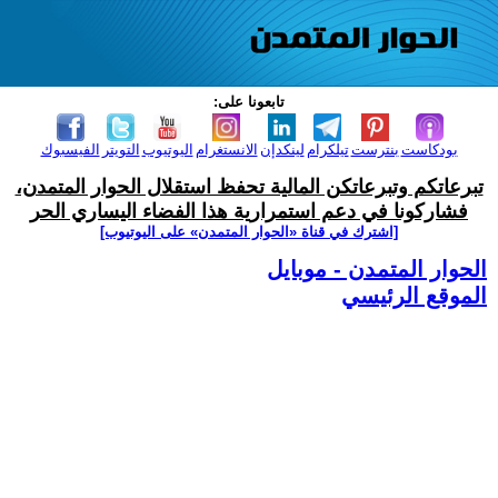
تابعونا على:
بودكاست
بنترست
تيلكرام
لينكدإن
الانستغرام
اليوتيوب
التويتر
الفيسبوك
تبرعاتكم وتبرعاتكن المالية تحفظ استقلال الحوار المتمدن،
فشاركونا في دعم استمرارية هذا الفضاء اليساري الحر
[اشترك في قناة ‫«الحوار المتمدن» على اليوتيوب]
الحوار المتمدن - موبايل
الموقع الرئيسي