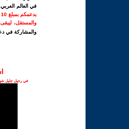
في العالم العربي
ب
والمستقل، ليبقى ص
والمشاركة في دع
ا‫
في رحيل جليل شهبا