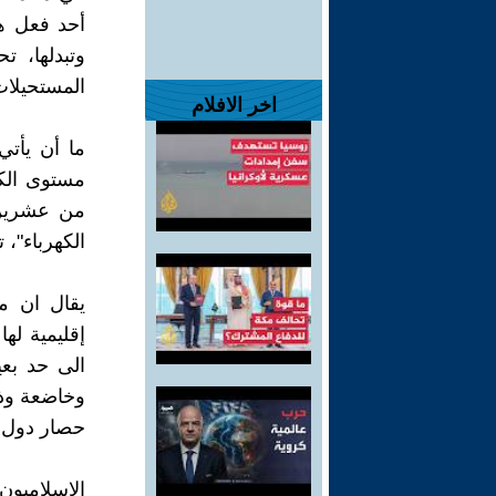
أحد فعل هذ
وتبدلها، ت
المستحيلات
اخر الافلام
ما أن يأتي
مستوى الكو
من عشرين 
الكهرباء"، 
يقال ان م
إقليمية له
الى حد بعي
وخاضعة وذلي
حصار دول 
الإسلاميو