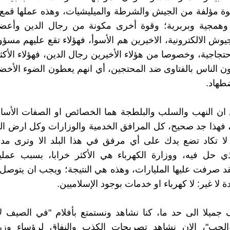
قوة مؤلفة من الجيش والشرطة والميليشيات، وهذه عملها قمع
همجية وبربرية؛ وقوة أخرى مكونة من رجال الدين وأع
يوش الالكترونية، الاخيرين هم الأسوأ، فهؤلاء تقع عليهم مسؤو
تجاجية، وخصوصا من هؤلاء الأخيرين رجال الدين، فهؤلاء الأك
 الناس بالفتاوى ضد المحتجين، أي انهم يعطون الضوء الأخض
ضطهاد.
 ان النهب والسلب والبلطجة هما الخصائص او الصفات الأسا
، فهذا جد صحيح، كل المرافق الخدمية والوزارات وكل ارض ال
لا تكاد تضع يدك على أي مرفق في هذا البلد الا وترى مد
ذي حل فيه، ووزارة الكهرباء هي الأكثر خرابا، بسبب عملي
قد صرفت عليها المليارات، وهذه هي النتيجة؛ ويجب ان يتوصل 
 لا غير: لا كهرباء او خدمات بوجود الإسلاميين.
جميلا الى حد ما، كنا نشاهد ونستمتع بأفلام "في الصيف ل
لحب"، الان نشاهد تصريحات الكذب والنفاق لرؤساء وزرا