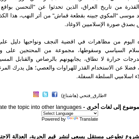
القذرة من تاريخ العراق، الذين تحدثوا عن "التحسن بواقع ا
 موسى "المكوي جبينه بقطعة قماش" من أثر النهب، هذا الكذ
بصدق صورة الإسلاميين الاوغاد.
ه اليوم من مظاهرات في اقضية النجف ونواحيها دليل عل
سلام السياسي وسقوطها، مجموعة من المحتجين على و
بدرجات حرارة لا تطاق، يجابهونهم بالرصاص والقنابل المسي
، فضلا عن الاستخدام القذر للهراوات والعصي؛ هل يدرك المرء
ء اسلاميي السلطة السفلة.
#طارق_فتحي (هاشتاغ)
موضوع إلى لغات أخرى -
ate the topic into other languages
Powered by
Translate
شروع تطوعي مستقل يسعى لنشر قيم الحرية، العدالة الاجتم