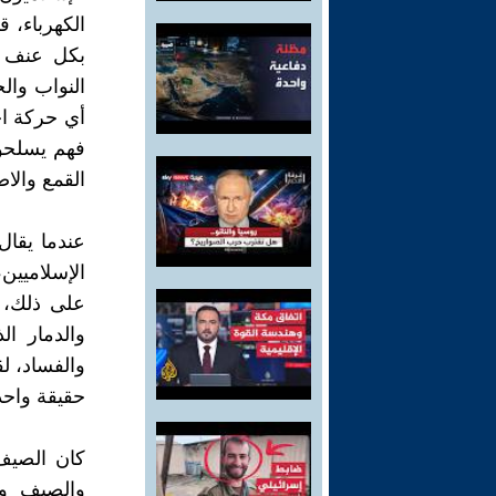
الكهرباء، 
بكل عنف و
النواب والج
أي حركة اح
فهم يسلحون
القمع والا
عندما يقال
الإسلاميين
على ذلك، 
والدمار ال
والفساد، ل
حقيقة واحدة
كان الصيف 
والصيف وا