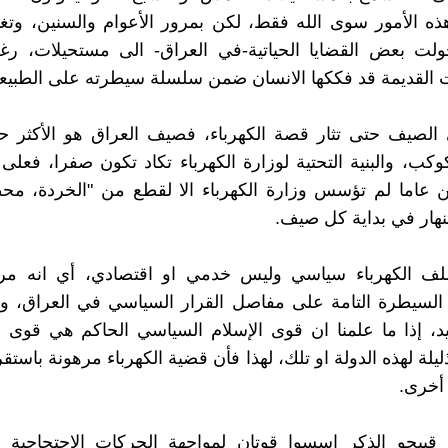
ه الأمور سوى الله فقط، لكن بمرور الأعوام والسنين، وتغي
حولت بعض القضايا الحياتية-في العراق- الى مستحيلات، رغ
 القديمة قد فككها الانسان ضمن سلسلة سيطرته على الطبيعة
 الصيف حتى تثار قصة الكهرباء، فصيف العراق هو الأكثر ح
كب، والبنية التحتية لوزارة الكهرباء تكاد تكون صفرا، فعلى 
عاما لم تؤسس وزارة الكهرباء الا لقطع من "الخردة، محط
تنهار في بداية كل صيف.
لف الكهرباء سياسي وليس خدمي او اقتصادي، أي انه مر
ا السيطرة التامة على مفاصل القرار السياسي في العراق، 
د، إذا ما علمنا ان قوى الإسلام السياسي الحاكم هي قوى ذي
لة لهذه الدولة او تلك، لهذا فأن قضية الكهرباء مرهونة باستقرا
أخرى.
ن قبيحو الذكر اسسوا قوتان لمواجهة الحركات الاحتجاجية 