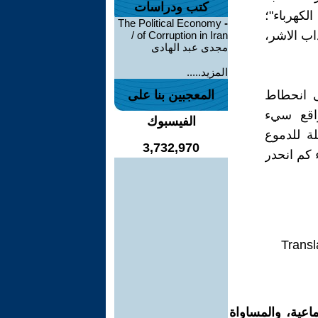
كتب ودراسات
لكهرباء"؛
The Political Economy
-
اب الاشر،
of Corruption in Iran /
مجدى عبد الهادى
المزيد.....
ى انحطاط
المعجبين بنا على
اقع سيء
الفيسبوك
لة للدموع
3,732,970
 كم انحدر
Transl
اعية، والمساواة