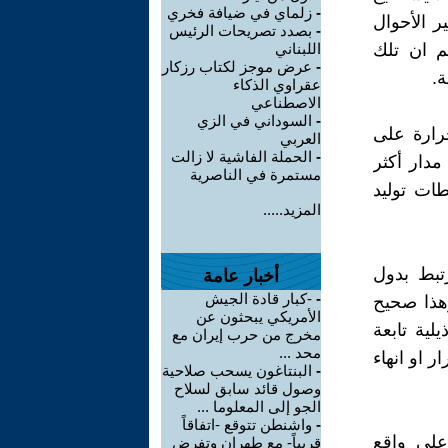
-
زلماي في ضيافة فخري
ر الأحوال
-
بصدد تصريحات الرئيس
م ان تلك
اللبناني
-
عرض موجز لكتاب رزكار
.
عقراوي الذكاء
الاصطناعي
-
السوداني في الزي
رارة على
العربي
-
الحملة الفاشية لا زالت
مدار أكثر
مستمرة في الناصرية
ات توليد
المزيد.....
تبط بدول
أخبار عامة
-
-كبار قادة الجيش
وهذا صحيح
الأمريكي يبحثون عن
لية تابعة
مخرج من حرب إيران مع
محد ...
ر او انهاء
-
البنتاغون يسحب صلاحية
وصول قائد سابق لسلاح
الجو إلى المعلوما ...
-
واشنطن تتوقع -اتفاقاً
على واقع
قريباً- مع طهران وتفرض