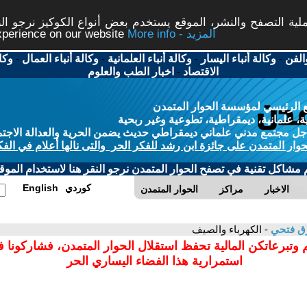
ة التصفح والنشر، الموقع يستخدم بعض أنواع الكوكيز نرجو النق
More info - المزيد
experience on our website
الفن
-
وكالة أنباء اليسار
-
وكالة أنباء العلمانية
-
وكالة أنباء العمال
-
وكا
الاقتصاد
-
اخبار الطب والعلوم
 الرئيسي لمؤسسة الحوار المتمدن
، علمانية، ديمقراطية، تطوعية وغير ربحية
ل مجتمع مدني علماني ديمقراطي حديث يضمن الحرية والعدالة الاجتم
حوار المتمدن على جائزة ابن رشد للفكر الحر والتى نالها أعلام في الفك
م مشاكل تقنية في تصفح الحوار المتمدن نرجو النقر هنا لاستخدام الموقع
كوردي
English
الاخبار
مراكز
الحوار المتمدن
ق فتحي
- الكهرباء والصيف
 وتبرعاتكن المالية تحفظ استقلال الحوار المتمدن، فشاركونا 
استمرارية هذا الفضاء اليساري الحر