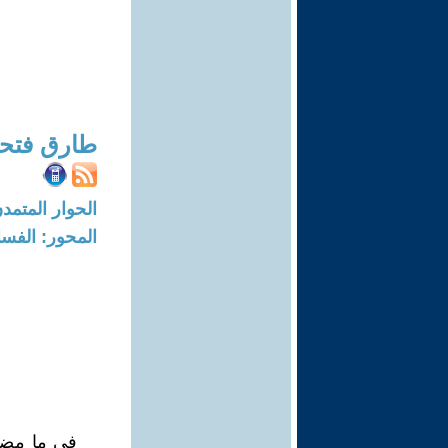
طارق فتح
الحوار المتمدن-العدد: 8353 - 25
المحور: الفسا
في ما مضى 