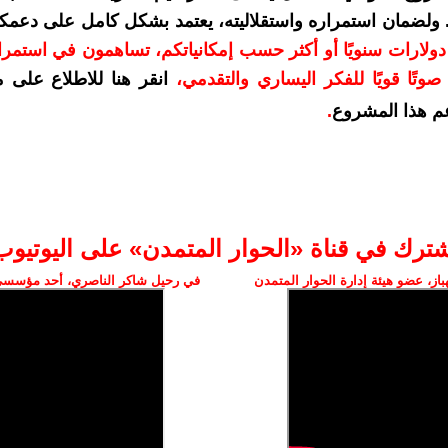
. ولضمان استمراره واستقلاليته، يعتمد بشكل كامل على دعمك
دعمكم بمبلغ 10 دولارات سنويًا أو أكثر حسب إمكانياتكم، تساهمون في استم
وتًا قويًا للفكر اليساري والتقدمي
،
انقر هنا للاطلاع على 
م هذا المشروع
.
شترك في قناة «الحوار المتمدن» على اليوتيوب
ز، عضو هيئة إدارة الحوار المتمدن
في رحيل شاكر الناصري، أحد مؤسسي 