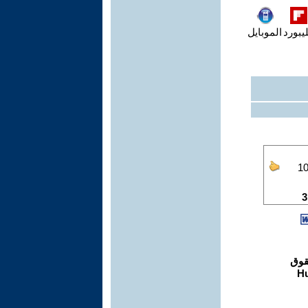
يبورد
الموبايل