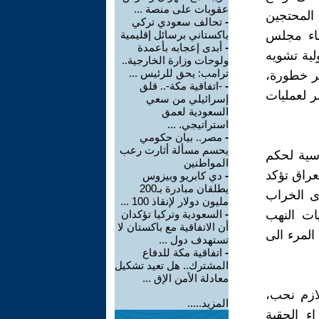
عقوبات على منصة ...
 المحتجين
-
تحالف سعودي تركي
ضاء مجلس
باكستاني برسائل إقليمية
-
أبدى إعجابه بأعمدة
لية تشويه
ولوحات وزارة الخارجية..
ترامب: يحق للرئيس ...
ثر خطورة،
-
-اتفاقية مكة-.. قلق
ر لعمليات
إسرائيلي من سعي
السعودية لعمق
استراتيجي. ...
-
مصر.. بيان حكومي
يحسم مسألة أثارت رعب
سية لحكم
المواطنين
عراق تؤكد
-
دي كابريو وبيزوس
يطلقان مبادرة بـ200
ى الخراب
مليون دولار لإنقاذ 100 ...
ات النهب
-
السعودية وتركيا تؤكدان
أن الاتفاقية مع باكستان لا
المرء الى
تستهدف دول ...
-
اتفاقية مكة للدفاع
المشترك.. هل تعيد تشكيل
معادلة الأمن الإق ...
ازم نحب،
المزيد.....
ء الحقبة