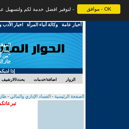
موافق - OK
لتوفير افضل خدمة لكم ولتسهيل عملي
أخبار عامة
-
وكالة أنباء المرأة
-
اخبار الأدب و
الموقع
يسارية
"من أج
حاز ال
إذا لديك
الزوار
اضافة/خدمات
بحث/الارشيف
الصفحة الرئيسية
-
الفساد الإداري والمالي
-
طار
تبرعاتكم