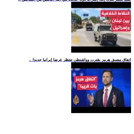
.. اتفاق مضيق هرمز يقترب وواشنطن تنتظر عرضا إيرانيا جديدا