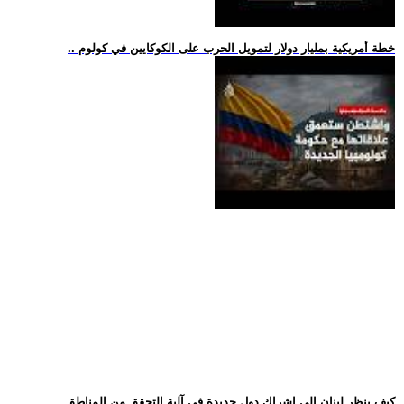
.. خطة أمريكية بمليار دولار لتمويل الحرب على الكوكايين في كولوم
.. كيف ينظر لبنان إلى إشراك دول جديدة في آلية التحقق من المناطق