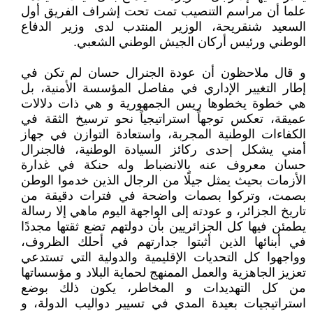
علما أن مراسم التنصيب تمت تحت إشراف الفريق أول
السعيد شنقريحة، الوزير المنتدب لدى وزير الدفاع
الوطني ورئيس أركان الجيش الوطني الشعبي.
و قال ملاحظون أن عودة الجنرال حسان لم تكن في
إطار التغيير الإداري في مفاصل المؤسسة الأمنية، بل
هي خطوة يخطوها ريس الجمهورية و هي ذات دلالات
عميقة، تعكس توجهاً استراتيجياً نحو ترسيخ الثقة في
الكفاءات الوطنية المجربة، واستعادة التوازن في جهاز
أمني يشكل إحدى ركائز السيادة الوطنية، فالجنرال
حسان معروف عنه بالانضباط وله حنكة في غدارة
الأزمات بحيث يمثل جيلًا من الرجال الذين خدموا الوطن
بصمت، وتركوا بصمات واضحة في فترات دقيقة من
تاريخ الجزائر، و عودته إلى الواجهة اليوم ماهي إلا رسالة
يطمئن فيها كل الجزائريين بأن دولتهم تضع ثقتها مجددًا
في أبنائها الذين أثبتوا جدارتهم في أحلك الظروف،
وواجهوا كل التحديات الإقليمية والدولية التي تستدعي
تعزيز الجاهزية والعمل الممنهج لحماية البلاد و مؤسساتها
من كل التهديدات و المخاطر، يكون ذلك بوضع
استراتيجيات بعيدة المدي في تسيير دواليب الدولة، و