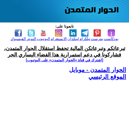
تابعونا على:
بودكاست
بنترست
تيلكرام
لينكدإن
الانستغرام
اليوتيوب
التويتر
الفيسبوك
تبرعاتكم وتبرعاتكن المالية تحفظ استقلال الحوار المتمدن،
فشاركونا في دعم استمرارية هذا الفضاء اليساري الحر
[اشترك في قناة ‫«الحوار المتمدن» على اليوتيوب]
الحوار المتمدن - موبايل
الموقع الرئيسي