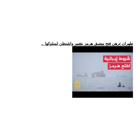
.. طهران ترهن فتح مضيق هرمز بتغيير واشنطن لسلوكها