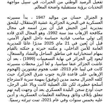
تفعيل الرصيد الوطني من الخبرات، في سبيل مواجهة
التحديات برؤية مستقبلية واضحة المعالم.
و الجنرال حسان من مواليد 1947 ، بدأ مسيرته
العسكرية في البحرية الجزائرية عشية الإستقلال، ليلتحق
بمديرية أمن الجيش قبل أن يبرز اسمه في مجال
مكافحة الإرهاب منذ سنة 1992، وهو المجال الذي قاده
إلى تولي مناصب قيادية حساسة داخل الجهاز الأمني،
قبل أن يُعين في 21 ماي 2025 مديرًا عامًا للمديرية
العامة للأمن الداخلي، و مكنته خبرته و حنكته بالقيام
بمهام استخباراتية في مناطق الساحل والتشاد والسنغال،
ليعود إلي الجزائر في نهاية التسعينيات (1999) ، بعد أن
عاشت الجزائر عنفا سياسيا، و لعا أبرز محطات مسيرته
كانت في ليبيا عام 2013، عقب هجوم تيقنتورين (الهجوم
الإرهابي على قاعدة غازية جنوب شرق الجزائر)، حيث
كلفه الجنرال محمد مدين (توفيق) بمهمة سرية لاسترجاع
أسلحة خطيرة، لكن تلك العملية كانت وبالا على الرجل،
حيث أُودع سجن البليدة العسكري بعد أن وجهت إليه تهم
تتعلق بإتلاف وثائق ومخالفة التعليمات العسكرية، و أدين
عليه بخمس سنوات وفي عام 2021، تمت تبرئته رسميًا.