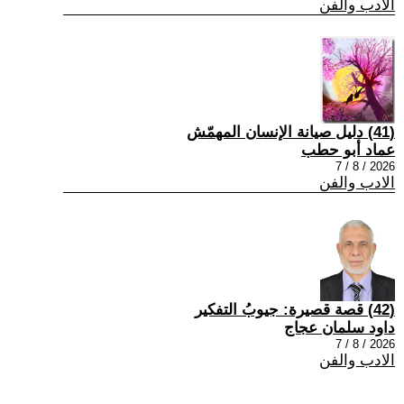
الادب والفن
(41) دليل صيانة الإنسان المهمّش
عماد أبو حطب
2026 / 8 / 7
الادب والفن
(42) قصة قصيرة: جيوبُ التفكير
داود سلمان عجاج
2026 / 8 / 7
الادب والفن