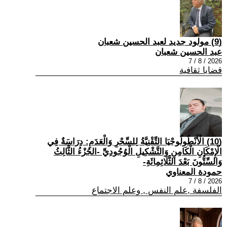
(9) مولود جديد لعبد الحسين شعبان
عبد الحسين شعبان
2026 / 8 / 7
قضايا ثقافية
(10) الْأَنْطُولُوجْيَا التِّقْنِيَّةُ لِلسِّحْرِ وَالْعَدَمِ: دِرَاسَةٌ فِي
الْإِمْكَانِ الْكَامِنِ وَالتَّشْكِيلِ الْوُجُودِيِّ -الجُزْءُ الثَّالِثُ
وَالسِّتُّونَ بَعْدَ الثَّلَاثِمِائَةِ-
حمودة المعناوي
2026 / 8 / 7
الفلسفة ,علم النفس , وعلم الاجتماع