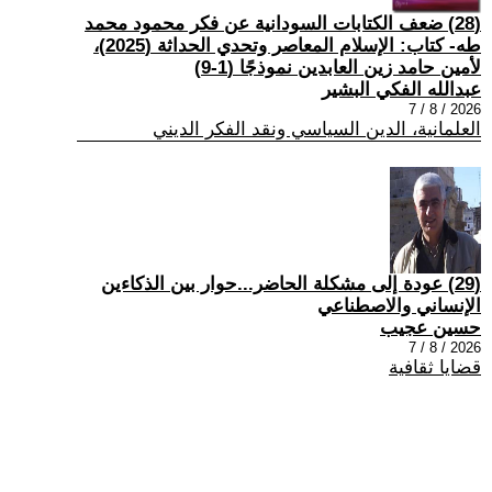
(28) ضعف الكتابات السودانية عن فكر محمود محمد
طه- كتاب: الإسلام المعاصر وتحدي الحداثة (2025)،
لأمين حامد زين العابدين نموذجًا (1-9)
عبدالله الفكي البشير
2026 / 8 / 7
العلمانية، الدين السياسي ونقد الفكر الديني
(29) عودة إلى مشكلة الحاضر...حوار بين الذكاءين
الإنساني والاصطناعي
حسين عجيب
2026 / 8 / 7
قضايا ثقافية