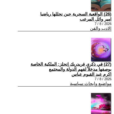
(26) الواقعية السحرية حين نحللها رياضيا
امير وائل المرعب
2026 / 8 / 7
الادب والفن
(27) في ذكرى فريدريك إنجلز: الملكية الخاصة
بوصفها مدخلاً لفهم الدولة والمجتمع
اكرم عبد القيوم عباس
2026 / 8 / 7
مواضيع وابحاث سياسية