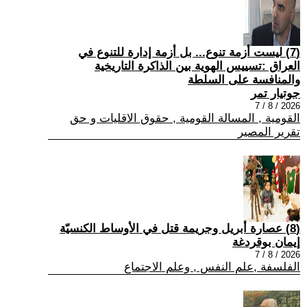
(7) ليست أزمة تنوع... بل أزمة إدارة للتنوع في
العراق :تسييس الهوية بين الذاكرة التاريخية
والمنافسة على السلطة
جوتيار تمر
2026 / 8 / 7
القومية , المسالة القومية , حقوق الاقليات و حق
تقرير المصير
(8) عصارة أبريل وجريمة قتل في الأوساط الكنسيّة
إيمان بوقردغة
2026 / 8 / 7
الفلسفة ,علم النفس , وعلم الاجتماع