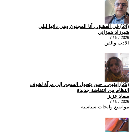
(24) في العشق , أنا المجنون وهي ذاتها ليلى
شيرزاد همزاني
2026 / 8 / 7
الادب والفن
(25) إيفين... حين يتحول السجن إلى مرآة لخوف
النظام من انتفاضة جديدة
سعاد عزيز
2026 / 8 / 7
مواضيع وابحاث سياسية