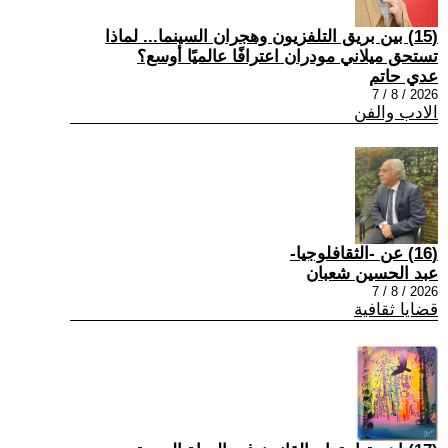
(15) بين بريق التلفزيون وهجران السينما... لماذا
تستحق ميلاني مودران اعترافًا عالميًا أوسع؟
عدي حاتم
2026 / 8 / 7
الادب والفن
(16) عن -الثقافلوجيا-
عبد الحسين شعبان
2026 / 8 / 7
قضايا ثقافية