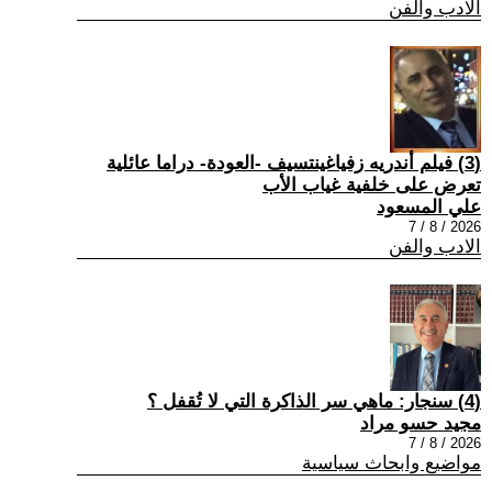
الادب والفن
(3) فيلم أندريه زفياغينتسيف -العودة- دراما عائلية
تعرض على خلفية غياب الأب
علي المسعود
2026 / 8 / 7
الادب والفن
(4) سنجار: ماهي سر الذاكرة التي لا تُقفل ؟
مجيد حسو مراد
2026 / 8 / 7
مواضيع وابحاث سياسية