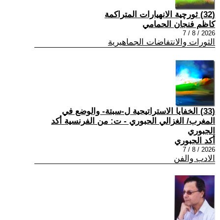
(32) ثورچية الانهيارات المتراكمة
كاظم فنجان الحمامي
2026 / 8 / 7
الثورات والانتفاضات الجماهيرية
(33) الخفايا الاستراتيجية ل-سبتة- والوضع في
المغرب/ الغزالي الجبوري - ت: من الفرنسية أكد
الجبوري
أكد الجبوري
2026 / 8 / 7
الادب والفن