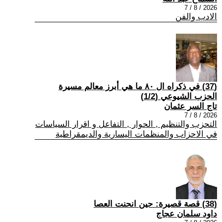
2026 / 8 / 7
الادب والفن
(37) في ذكراه ال ٨٠ ما هي أبرز معالم مسيرة
الحزب الشيوعي (1/2)
تاج السر عثمان
2026 / 8 / 7
التحزب والتنظيم , الحوار , التفاعل و اقرار السياسات
في الاحزاب والمنظمات اليسارية والديمقراطية
(38) قصة قصيرة: حين انحنت العصا
داود سلمان عجاج