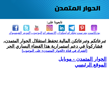
تابعونا على:
بودكاست
بنترست
تيلكرام
لينكدإن
الانستغرام
اليوتيوب
التويتر
الفيسبوك
تبرعاتكم وتبرعاتكن المالية تحفظ استقلال الحوار المتمدن،
فشاركونا في دعم استمرارية هذا الفضاء اليساري الحر
[اشترك في قناة ‫«الحوار المتمدن» على اليوتيوب]
الحوار المتمدن - موبايل
الموقع الرئيسي