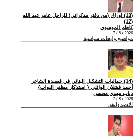
(13) اوراق (من دفتر مذكراتي) للراحل عامر عبد الله
(17)
كاظم الموسوي
2026 / 8 / 7
مواضيع وابحاث سياسية
(14) جماليات التشكيل البنائي في قصيدة الشاعر
أحمد فشلان الوائلي { استذكار مظفر النواب}
ذياب مهدي محسن
2026 / 8 / 7
الادب والفن