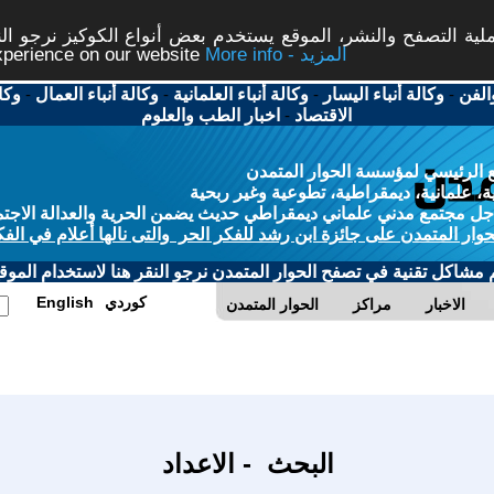
ة التصفح والنشر، الموقع يستخدم بعض أنواع الكوكيز نرجو النق
More info - المزيد
experience on our website
الفن
-
وكالة أنباء اليسار
-
وكالة أنباء العلمانية
-
وكالة أنباء العمال
-
وكا
الاقتصاد
-
اخبار الطب والعلوم
 الرئيسي لمؤسسة الحوار المتمدن
، علمانية، ديمقراطية، تطوعية وغير ربحية
ل مجتمع مدني علماني ديمقراطي حديث يضمن الحرية والعدالة الاجتم
حوار المتمدن على جائزة ابن رشد للفكر الحر والتى نالها أعلام في الفك
م مشاكل تقنية في تصفح الحوار المتمدن نرجو النقر هنا لاستخدام الموقع
كوردي
English
الاخبار
مراكز
الحوار المتمدن
البحث - الاعداد