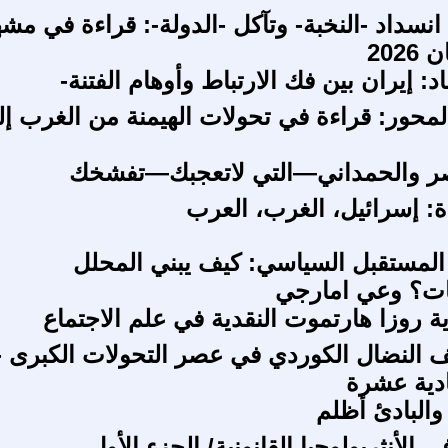
انسداد -النخبة- وتآكل -الدولة-: قراءة في مش
202
اد: إيران بين فك الارتباط وأوهام الفتنة-
لمحور: قراءة في تحولات الهيمنة من الغرب إ
صر والحمداني—التي لاتعجبك—تفشخك
دة: إسرائيل، الغرب، العرب
لمستقبل السياسي: كيف يبني المحلل
ات؟ وعي امارجي
ة روزا هارتموت النقدية في علم الاجتماع
ف النضال الكوردي في عصر التحولات الكبرى -
ادية عشرة
والبادئ أظلم
الأنثربولوجيا القانونية/ الجزء الأول