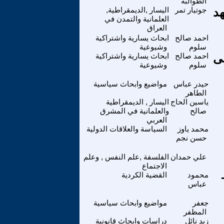
الطوالبة
هد
جوتيار تمر
اليسار ,الديمقراطية,
العلمانية والتمدن في
العراق
احمد صالح
ابحاث يسارية واشتراكية
سلوم
وشيوعية
لى
احمد صالح
ابحاث يسارية واشتراكية
سلوم
وشيوعية
حيدر عباس
مواضيع وابحاث سياسية
الطاهر
ياسين الحاج
اليسار , الديمقراطية
صالح
والعلمانية في المشرق
العربي
محمد ياوز
السياسة والعلاقات الدولية
حسن نجم
علي حمدان
الفلسفة ,علم النفس , وعلم
الاجتماع
محمود
القضية الكردية
عباس
جعفر
مواضيع وابحاث سياسية
المظفر
زيد نائل
دراسات وابحاث قانونية