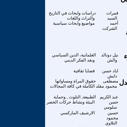
قمرات
دراسات وابحاث في التاريخ
السيد
والتراث واللغات
أحمد
مواضيع وابحاث سياسية
الشركت
ء
نيل دونالد
العلمانية، الدين السياسي
والش
ونقد الفكر الديني
اياد حسن
قضايا ثقافية
دايش
دل
مصطفى
حقوق المراة ومساواتها
محمود مقلد
الكاملة في كافة المجالات
عبد الكريم
الطبيعة, التلوث , وحماية
حسن
البيئة ونشاط حركات الخضر
سلومي
حسين
الارشيف الماركسي
محمود
التلاوي