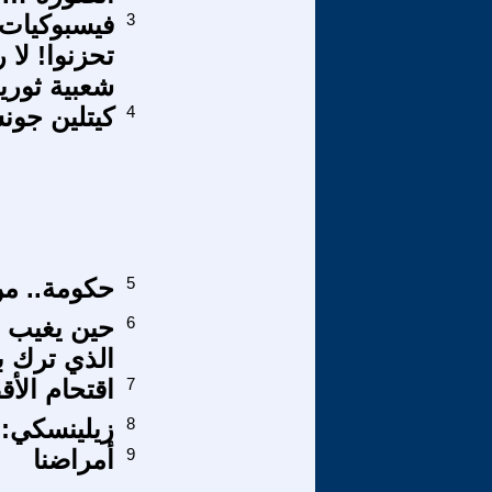
3
فيسبوكيات 
تحزنوا! لا 
شعبية ثورية
4
كيتلين جون
5
حكومة.. من
6
حين يغيب ح
الذي ترك ب
7
اقتحام الأ
8
زيلينسكي: 
9
أمراضنا