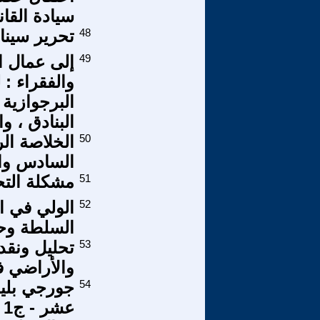
سيادة القا
48
تحرير سينا
49
إلى عمال ا
والفقراء : 
البرجوازية
البنادق ، و
50
الخلاصة ال
السادس وا
51
مشكلة التح
52
الولي في ا
السلطة وحر
53
تحليل ونقد 
والأراضي في العراق (2014
54
جورجي بليخ
عشر - ج1 (مقال مُترجَم)