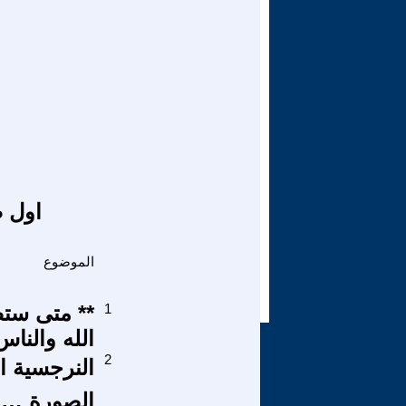
اول ص
الموضوع
1
** متى ستص
الله والناس
2
النرجسية ال
الصورة …