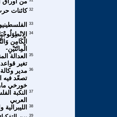
من اوراق ال
32
كائنات حر
33
الفلسطينيو
34
الِانْطِوَلُوجْيَ
الْكَامِن وَالتّ
الْمِائَتَيْنِ-
35
العدالة ال
تغير قواعد 
36
مدير وكالة
تصعّد فيه ال
خورخي مارت
37
النكبة الفل
العربي
38
الليبرالية 
39
بين التفكي