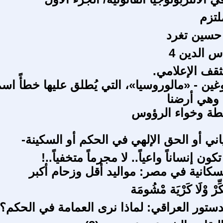
لتزم
حسين تغرد
س الدين 4
ثقف الإعلامي.
غين - «مالوروسيا»، التي يُطلق عليها خطأً اس
 وهي أرضنا
ة وخواء الرؤوس
اني أو الحق الإلهي في الحكم أو السكينة-
ون إنساناً واعياً.. لا مجرماً متخفياً..!
سكانية في مصر: مواليد أقل وزحام أكبر
ِرْ وْلَا كَرْيَة مْشُومَة
دستور العراقي: لماذا نرى العمامة في الحكم؟!