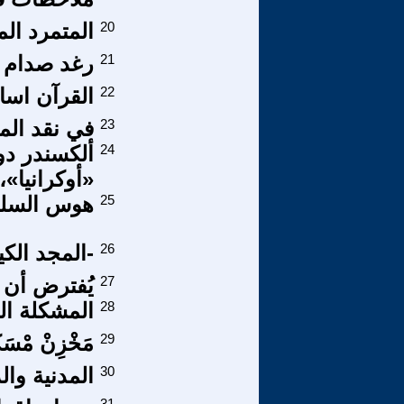
20
المتمرد الم
21
رغد صدام 
22
القرآن اسا
23
في نقد الم
24
ألكسندر دو
«أوكرانيا»،
25
هوس السلط
26
-المجد الكي
27
يُفترض أن تك
28
المشكلة ال
29
مَخْزِنْ مْسَكّ
30
المدنية وال
31