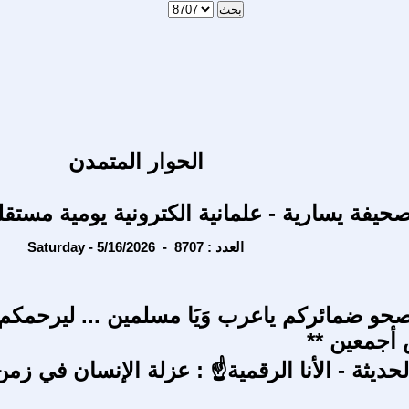
الحوار المتمدن
حيفة يسارية - علمانية الكترونية يومية مستقل
Saturday - 5/16/2026 - العدد : 8707
حو ضمائركم ياعرب وَيَا مسلمين ... ليرحمكم
 أجمعين **
حديثة - الأنا الرقمية☝ : عزلة الإنسان في زمن