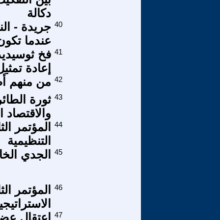
دكالة
40
جريدة - الن
عندما تكون
41
فخ ثوسيديد
إعادة تمثي
42
من منهم أص
43
ثورة الطائ
والاقتصاد ا
44
المؤتمر ال
التنظيمية
45
الجدي الخامس h Kid
46
المؤتمر ال
الاستراتيج
47
اعتقال عضو