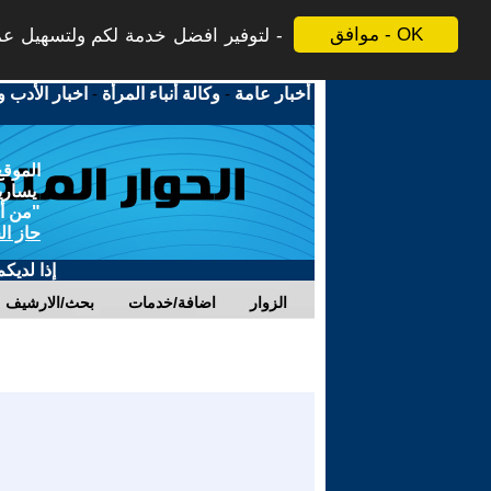
موافق - OK
لتوفير افضل خدمة لكم ولتسهيل عملي
أخبار عامة
-
وكالة أنباء المرأة
-
اخبار الأدب و
الموقع
يسارية
"من أج
حاز ال
إذا لديك
الزوار
اضافة/خدمات
بحث/الارشيف