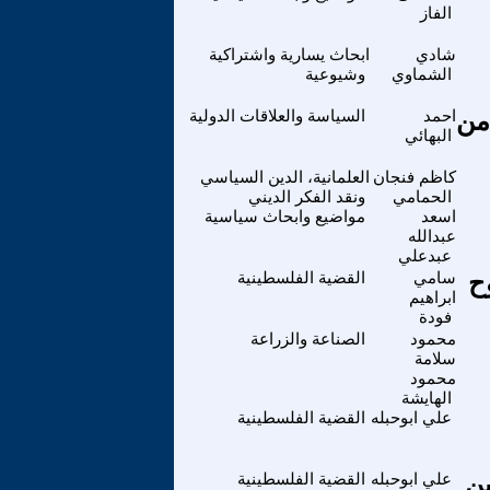
الفاز
شادي
ابحاث يسارية واشتراكية
الشماوي
وشيوعية
من
احمد
السياسة والعلاقات الدولية
البهائي
كاظم فنجان
العلمانية، الدين السياسي
الحمامي
ونقد الفكر الديني
اسعد
مواضيع وابحاث سياسية
عبدالله
عبدعلي
ح
سامي
القضية الفلسطينية
ابراهيم
فودة
محمود
الصناعة والزراعة
سلامة
محمود
الهايشة
علي ابوحبله
القضية الفلسطينية
ين
علي ابوحبله
القضية الفلسطينية