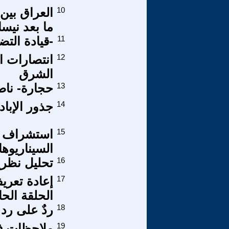
10
العراق بين 
ما بعد نيسان 6
11
-قيادة التض
12
انتصارات ا
الشرق
13
حجارة- نا
14
جذور الإبا
15
استشراف ا
السيناريوه
16
تحليل نظري
17
إعادة تعري
الحلقة الح
18
ردٌ على رد 
19
ملاحظات في 