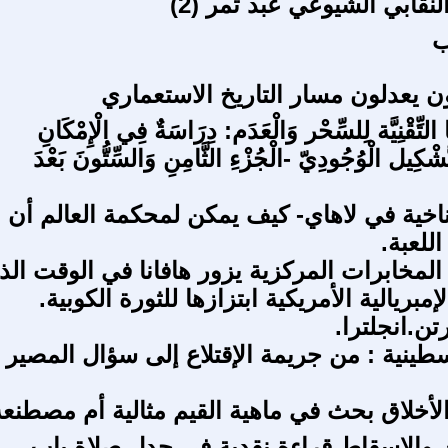
نقابي الشيوعي عبد تمر (2)
ب
ن يعدلون مسار التاريخ الاستعماري
ا التِّقْنِيَّة لِلسِّحْر وَالْعَدَم: دِرَاسَةٌ فِي الْإِمْكَانِ
َشْكِيل الْوُجُودِيّ -الْجُزْءِ الثَّامِنِ وَالسِّتُّونَ بَعْدَ
مناخية في لاهاي- كيف يمكن لمحكمة العالم أن
اللعبة.
 المخابرات المركزية يزور هافانا في الوقت الذ
إمبريالية الأمريكية ابتزازها للثورة الكوبية.
ن.انجلترا.
سطينية : من جريمة الإقتلاع إلى سؤال المصير
والأخلاق بحث في ماهية القيم مثالية أم مصطنعة
ك والإسقاط قراءة نقدية في جدل صلاة باب