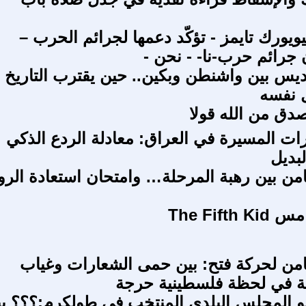
يويورك تايمز - تؤكّد دعمها لجرائم الحرب –
 جرائم حرب-نا- - نحن -
يس بين واشنطن وبكين.. حين يقترب التاريخ 
ل نفسه
دق من الله قولا
رات المسيرة في العراق: معادلة الردع الذكي
لبديل
ثامن بين رهبة المرحلة… وامتحان استعادة الرو
The Fift
ثامن لحركة فتح: بين حمى الشعارات وغياب
ية في لحظة فلسطينية حرجة
 المجلس البلدي المنتخب في طولكرم:؟؟؟ ب