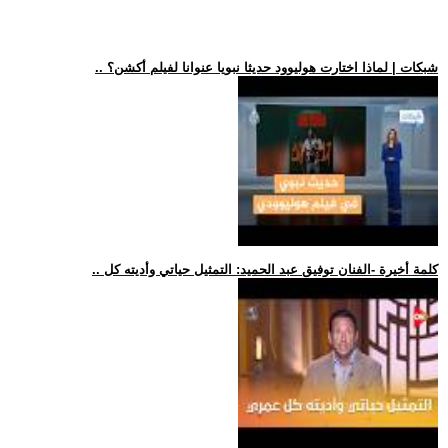
.. شبكات | لماذا اختارت هوليوود حديثا نبويا عنوانا لفيلم أكشن؟
.. كلمة أخيرة -الفنان توفيق عبد الحميد: التمثيل حياتي وأديته كل