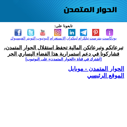
تابعونا على:
بودكاست
بنترست
تيلكرام
لينكدإن
الانستغرام
اليوتيوب
التويتر
الفيسبوك
تبرعاتكم وتبرعاتكن المالية تحفظ استقلال الحوار المتمدن،
فشاركونا في دعم استمرارية هذا الفضاء اليساري الحر
[اشترك في قناة ‫«الحوار المتمدن» على اليوتيوب]
الحوار المتمدن - موبايل
الموقع الرئيسي