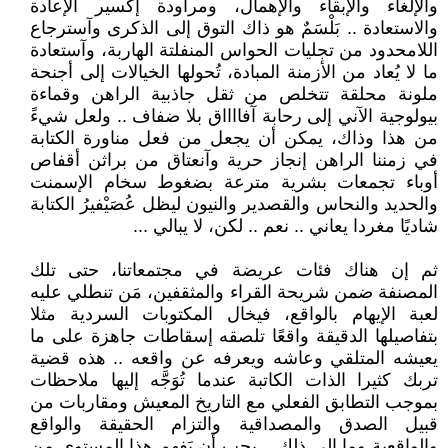
والإلغاء والإبقاء والإهمال، ومراودة إكسير الإعادة
والاستعادة .. بَلْسَمٌ هو ذاك التوق إلى الذكرى وآسترجاع
اللامحدود من تجليات الحواس المنفلتة الهاربة، وآستعادة
ما لا يُعاد من الأزمنة المبادة، تُحولها الخيالات إلى أجنحة
ملونة محلقة تتخلص من ثقل جاذبية الراهن وقماءة
بيولوجية الآني إلى رحابة آفااااق بلا ضفاف .. ولعل شيءً
من هذا وذاك، يمكن أن يجعل من فعل مناورة الكتابة
في زمننا الراهن إنجاز حرية وآنعتاق من براثن أقفاص
أوباء تجمعات بشرية مترعة بضغوط سخام الإسمنت
والحديد والنحاس والقصدير والنيون ليظل عُصَيْفيرُ الكتابة
شاديًا مغردا يعاني .. نعم .. لكن، لا يبالي ...
ثم إن هناك فئات عريضة في مجتمعاتنا، حتى تلك
المصنفة ضمن شريحة القراء والمثقفين، مَن تنطلي عليه
لعبة الإيهام بالواقع، فيخال المكتوبات السردية مثلا
بتفاصيلها الدقيقة واقعًا تلصقه إسقاطات جاهزة على ما
يعيشه المتلقي وعاشه ويعرفه عن واقعه .. هذه قضية
تربك كثيرا الذات الكاتبة عندما تُوَجَّه إليها ملاحظات
بموجب التطابق الفعلي مع التاريخ المعيش ومقاربات من
قبيل الصدق والمصداقية والتزام الحقيقة والواقع
والواقعية وما إلى ذلك .. يجب أن يَفهم هذا المستوى من