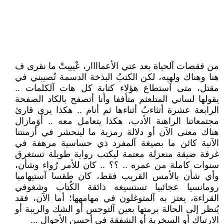
من فقصات آلحياة بعد عتي الأعماااار، عْيييتْ ما نقرى ف
هنا وهناك ولهيه، لكن الكتبُ البذخة الدسمة تُصيبني في
مقتل، متى آستطاع هؤلاء كتابة كل هات آلكلمات ..
يقولها لساني المتلعثم متأففا وأنا أتصفح بالكاد الصفحة
الرابعة عشرة أتثاءبُ أثناءها ثم أنام .. هكذا يرى قارئ
مجتمعاتنا الراهنة الأدب، هكذا يتعامل معه .. أَوَمازال
هناك معنى الآن أو دلالة رمزية ما لينحشر في أزمنتنا
الآنية كائن ما بصيغة آلمفرد ذي حساسية مرهفة في
غرفة ضيقة منعزلة معتمة ليكتب رواية طويلة تستغرق
سنوات كاملة من عمره .. ؟؟ .. كان للأمر رُواء وشأن،
وأي شأن بالأمس القريب فقط، كان طقسا آستيهاميا
رومانسيا عجائبيا تستسيغه ذائقة الكُتاب وشغوفي
القراءة، يعتز به آلمتوغلون في مهامهها؛ أما الآن، فقد
يُنظر إلى الحالة برمتها بعين آلتوجس أو الشك والريبة أو
الارتباك أو السخرية أو الشفقة في أحسن الأحوال ...