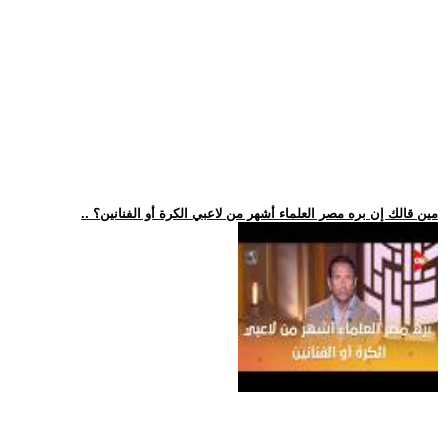
.. مين قالك إن بره مصر العلماء أشهر من لاعبي الكرة أو الفنانين؟