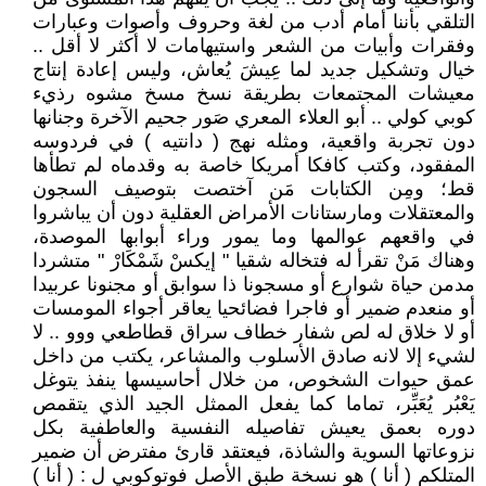
التلقي بأننا أمام أدب من لغة وحروف وأصوات وعبارات
وفقرات وأبيات من الشعر واستيهامات لا أكثر لا أقل ..
خيال وتشكيل جديد لما عِيشَ يُعاش، وليس إعادة إنتاج
معيشات المجتمعات بطريقة نسخ مسخ مشوه رذيء
كوبي كولي .. أبو العلاء المعري صَور جحيم الآخرة وجنانها
دون تجربة واقعية، ومثله نهج ( دانتيه ) في فردوسه
المفقود، وكتب كافكا أمريكا خاصة به وقدماه لم تطأها
قط؛ ومِن الكتابات مَن آختصت بتوصيف السجون
والمعتقلات ومارستانات الأمراض العقلية دون أن يباشروا
في واقعهم عوالمها وما يمور وراء أبوابها الموصدة،
وهناك مَنْ تقرأ له فتخاله شقيا " إيكسْ شَمْكَارْ " متشردا
مدمن حياة شوارع أو مسجونا ذا سوابق أو مجنونا عربيدا
أو منعدم ضمير أو فاجرا فضائحيا يعاقر أجواء المومسات
أو لا خلاق له لص شفار خطاف سراق قطاطعي ووو .. لا
لشيء إلا لانه صادق الأسلوب والمشاعر، يكتب من داخل
عمق حيوات الشخوص، من خلال أحاسيسها ينفذ يتوغل
يَعْبُر يُعَبِّر، تماما كما يفعل الممثل الجيد الذي يتقمص
دوره بعمق يعيش تفاصيله النفسية والعاطفية بكل
نزوعاتها السوية والشاذة، فيعتقد قارئ مفترض أن ضمير
المتلكم ( أنا ) هو نسخة طبق الأصل فوتوكوبي لِ : ( أنا )