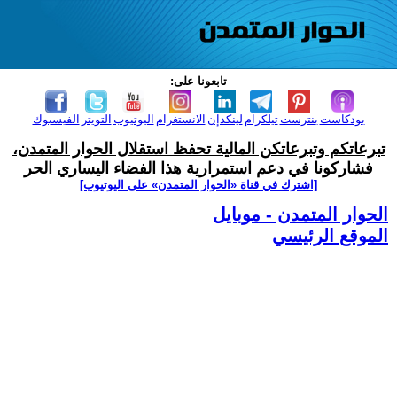
تابعونا على:
بودكاست
بنترست
تيلكرام
لينكدإن
الانستغرام
اليوتيوب
التويتر
الفيسبوك
تبرعاتكم وتبرعاتكن المالية تحفظ استقلال الحوار المتمدن،
فشاركونا في دعم استمرارية هذا الفضاء اليساري الحر
[اشترك في قناة ‫«الحوار المتمدن» على اليوتيوب]
الحوار المتمدن - موبايل
الموقع الرئيسي