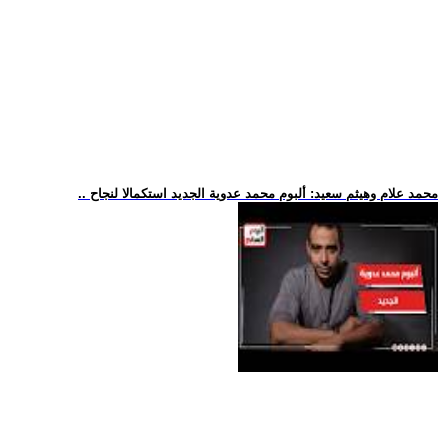
.. محمد علام وهيثم سعيد: ألبوم محمد عدوية الجديد استكمالا لنجاح