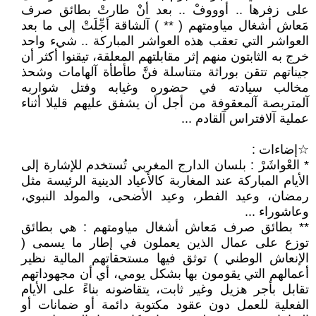
على زفرها .. أوووفْ .. بعد أنْ طارتْ بطائق صرف
مَعاش أشغال مياومتهم ( ** ) آلشاقة أجِّلَتْ إلى ما بعد
العواشر التي تعقب هذه العواشر المباركة .. شيء واحد
خرج به الثابتون منهم إثر مقابلتهم المعلقة، تيقنوا أكثر أن
جيناتهم تتقن بوراثة متناسلة فنَّ طأطأة آلهامات وشحذ
مخالب سيادته في حضوره وغيابه وفتل شواربه
آلمتربصة آلمعقوفة من أجل أن يشفق عليهم قليلا أثناء
عملية آلافتراس آلقادم ...
☆إضاءات :
* العْواشَرْ : بلسان الدارج المغربي تُستخدم للإشارة إلى
الأيام المباركة عند المغاربة كالأعياد الدينية الرئيسة مثل
رمضان، وعيد الفطر، وعيد الأضحى، والمولد النبوي،
وعاشوراء ...
** بطائق صرف مَعاش أشغال مياومتهم : هي بطائق
توزع على عمال الذين يعملون في إطار ما يسمى (
الإنعاش الوطني ) توثق فيها مستحقاتهم المالية نظير
أعمالهم التي يقومون بها بشكل يومي، أي أن مجهوداتهم
تقابل بأجر هزيل وغير ثابت، يتقاضونه بناءً على الأيام
الفعلية للعمل دون عقود مكتوبة دائمة أو ضمانات أو