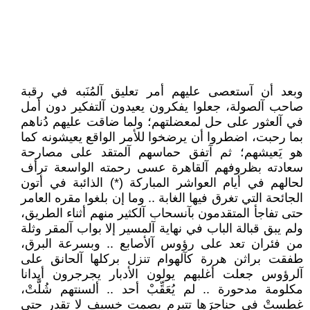
وبعد أن آستعصى عليهم أمر تعليق آلمُنَبه في رقبة
صاحب آلصولة، جعلوا يفكرون يعيدون آلتفكير دون أمل
في آلعثور على حل لمعضلتهم؛ ولما ضاقت عليهم دُناهم
بما رحبت، اضطروا أن يرضخوا للأمر الواقع يعيشونه كما
هو يَعيشهم؛ ثم آتفق حماسهم آلمتقد على مصارحة
سعادته بظروفهم آلقاهرة عسى رحمته الواسعة ترأف
لحالهم في أيام العواشر المباركة (*) الذائبة في أتون
الجائحة التي تغرق فيها الغابة .. وما إن بلغوا مقره العامر
حتى تفاجأ المتقدمون بآنسحاب آلكثير منهم أثناء الطريق،
ولم يبق قبالة الباب في نهاية آلمسير إلا بواب آلمقر وثلة
من فئران تعد على رؤوس آلأصابع .. وبسرعة البرق،
طفقت براثن هررة كآلهوام تنزل بركلها آلحانق على
آلرؤوس جعلت أغلبهم يولون الأدبار يجرجرون أبدانا
مكلومة مدحورة .. لم يُعَقِّبْ أحد .. ألسنتهم شُلَّتْ،
غطستْ في حناجرَها تتبرم بصمت خسيف لا تقدر حتى