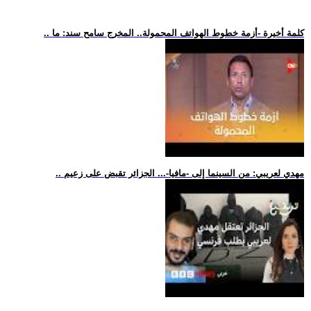
.. كلمة أخيرة -أزمة خطوط الهواتف المحمولة.. المخرج سامح سند: ما
.. مهدي لعريبي: من السينما إلى -مافيا-... الجزائر تقبض على زعيم