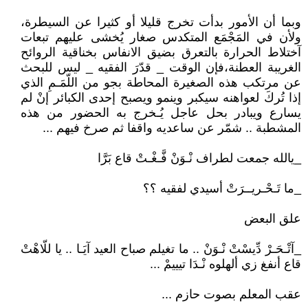
وبما أن الأمور بدأت تخرج قليلا أو كثيرا عن السيطرة،
ولأن في المَجْمَع المتكدس صغار يُخشى عليهم تبعات
آختلاط الحرارة بالتعرق بضيق الانفاس بخناقية الروائح
الغريبة العطنة،فإن الوقت _ قدّرَ الفقيه _ ليس للبحث
عن مرتكب هذه الصغيرة المحاطة بجو من اللّمَـمِ الذي
إذا تُركَ لعواهنه سيكبر وينمو ويصبح إحدى الكبائر إنْ لم
يسارع ويبادر بحل عاجل يُـخرج به الحضور من هذه
المشطبة .. شمّر عن ساعديه واقفا ثم صرخ فيهم ...
_يالله جمعت لطراف نْـوَنْ فَّـغْـتْ قاع بَرَّا
_ما تَـحْـريــرَتْ أسيدي لفقيه ؟؟
علق البعض
_آتْـحَـرْ دِّيسْتْ نْـوَنْ .. ما تغيلم صباح العيد آيَـا .. يا للّاهْتْ
قاع أنفغ زي ألهلوه نْـدَا تيييمْ ...
عقب المعلم بصوت حازم ...