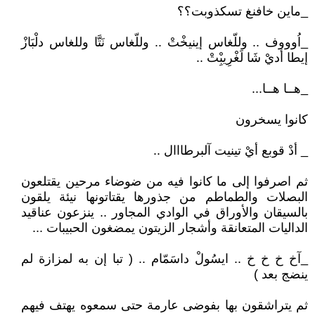
_ماين خافنغ تسكذوبت؟؟
_اُوووف .. وللّغاس إينيخْتْ .. وللّغاس نَتَّا وللغاس دلْبَازْ
إيطا أديْ شَا لَغْرِيبِْتْ ..
_هــا هــا...
كانوا يسخرون
_ أدْ قوبع أيْ تينيت آلبرطااال ..
ثم اصرفوا إلى ما كانوا فيه من ضوضاء مرحين يقتلعون
البصلات والطماطم من جذورها يقتاتونها نيئة يلقون
بالسيقان والأوراق في الوادي المجاور .. ينزعون عناقيد
الداليات المتعانقة وأشجار الزيتون يمضغون الحبيبات ...
_آخ خ خ خ .. ايسُولْ داسَمّام .. ( تبا إن به لمزازة لم
ينضج بعد )
ثم يتراشقون بها بفوضى عارمة حتى سمعوه يهتف فيهم