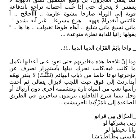
كما يفعل العابرون، بل وضع الشفتين لصق الأنبوبة لا
يتنفس لا يتحرك حتى إذا غُلب آحتماله تراجع بآندفاعة
قوية إلى الوراء صارخا بنشوة عارمة .. آآآححْح .. آ
عَايَنتيي آتغدرامْ هههه .. هرع مسرعا .. غير آبه يشدو "..
ماني نسيغ ماني شليغ .. آهاه طوطا تغيولت .. ها ها .. "
يقولها رانيا للدابة نظرة متوعدة ...
_ واخا بابَمْ القرّان الديبا الديبا ..!!..
وما إنْ تلاحظ هذه مغادرتهم حتى تعود على أعقابها تكمل
ما كانت فيه.كانت تحرك ذيلها بآستمرار تصرف عن
مؤخرتها نوعا خاصا من ذباب البهائم (تَكَّنْتْ) لا يفتر نهمُه
أبدا.رنتْ إلى فوق حيث اللجب لايزال يتعالى ثم أحنت
رأسها تعب من المياه تارة وتتشممه أخرى دون آرتباك أو
وجل بينما شرع القافلون يترنمون ساخرين في الطريق
الصاعدة إلى تامَزْگِيدا تاخربيشت...
_الحزّاق بين قرانو
ربي يشركها لو
وانا نخيطها لو
بالسني وطَـاطَـرْسَـا