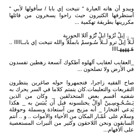
ويبدو أن هاته العبارة " تنيخت إي بابا / سأقولها لأبي "
آستظرفها الكثيرون حيث راحوا يسخرون من قائلها
مكررينها بطريقة تهكمية ...
_ .. إيلْ تْرُوا ايلْ تُْرُو آللا الحورية
لَـلاّ إيلْ ترو لَــلاّ سُـوسمْ بابملَلاّ والله تنيخت إي بابــااااا ..
هَـهَهَههَـاااا
_العقايب لعقايب آلهلوه آطكوك آتسعة رهطين تفسدون
في الأرض ولا تصلحون ...
صاح الفقيه زاجرا، فتجمهروا حوله صاغرين ينتظرون
التقريعات والتعليمات.كان يتمتم كلاما في السر يحرك به
شفتيه أقسم بعض المتحذلقين _ وكان من الذين
يَـسْـحُـوسِـينْ أوَالْ يختلسونه قبل أن يُنبَسَ به _ هكذا
يَدعي آفتخارا _ أنه مزيج بين آستعاذة وبسملة وحوقلة
وسلام على عُمّـار المكان من الأحياء والأموات .. و .. أنتم
السابقون ونحن اللاحقون وكثير من النبرات المستعصية
على آلأفهام...