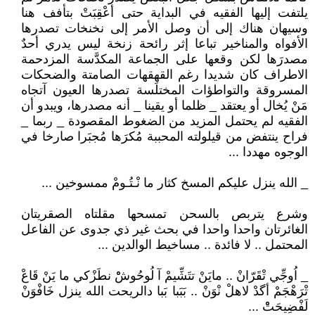
يلتفت إليها الفقيه في البداية حتى أعْقِبَتْ بتأفف هنا
وسيهان هناك إلى أن وصل الأمر إلى نخنخات تصدرها
الأفواه والمناخير تباعا إثر رائحة زنخة ليس يدري أحدٌ
مصدرَها لكن وقعها على الجماعة المكدَّسة المزدحمة
الاطراف كان شديدا رغم القهقهات الصامتة والضحكات
المسروقة والتواطؤات المختلَسة تصدرها العيون آتجاه
مَنْ يُخال أو يعتقد _ ظلما أو يقينا _ أنه مصدرها، ويبدو أن
الفقيه لم يحتمل المزيد من الضغوط المقصودة _ ربما _
فراح ينتفض من قيلولته المحببة مُكرَها مُجبَرا صارخا في
الوجوه مهددا ...
_ الله ينزل عليكم المسخ كثار ما نْـتُـومْ ممسوخين ...
وشرع يتربص بالسحن تمسحها مقلتاه الصقريتان
الغائرتان واحدا واحدا في بحث غير ذي جدوى عن الفاعل
المحتمل .. لا فائدة .. مساخيط الوالدين ...
_ اُوجِّي تْقَرّانْ .. مايَنْ تتَشِّيمْ آ لُوحُوشْْ نطَزْكي ما يَنْ قَاعْ
تْرَهْجَمْ أگدْ لاهلْ نْوَنْ .. بَبَبا بَبا دالريحت الله ينزل خَافْوَنْ
لَفْضِيحَتْْ ...