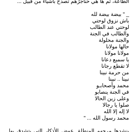
الطاعة، ثم ها هي حناجرُهم تصدح بأشياء من قبيل ...
_ " بيضة بيضة لله
باش نزوق لوحتي
لوحتي عند الطالب
والطالب في الجنة
والجنة محلولة
حالها مولانا
مولانا مولانا
يا سميع دعانا
لا تقطع رجانا
من حرمة نبينا
نبينا .. نبينا
محمد وأصحابـو
في الجنة ينصابو
وعلى زين الحالا
صلوا يا رجالا
لا إله إلا الله
محمد رسول الله ... "
ينشدها مرحهم المنطلق عوض الأذكار التي يتشدق بها