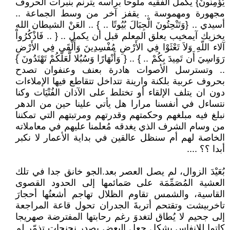
يُؤْمِنُونَ} يكمل الفقيه ملوحا برأسه يترنم بنبرات آلحروف
مجهورة ومهموسة .. يقفز آخر من وسط الجماعة ..
أسيدي .. {وَتَنْحِتُونَ الْجِبَالَ بُيُوتًا .. } .. العَنْ الشيطان الله
يخزيك آيمخيب يعلق المعلم قبل أن يكمل .. { .. فَاذْكُرُواْ
آلاء اللّهِ وَلاَ تَعْثَوْا فِي الأَرْضِ مُفْسِدِينَ وَأَلْقَى فِي الأَرْضِ
رَوَاسِيَ أَن تَمِيدَ بِكُمْ .. } .. { وَأَنْهَارًا وَسُبُلا لَّعَلَّكُمْ تَهْتَدُونَ }
.. وتسترسل الأصوات هادرة بعنف وعنفوان تصدح
بحروف عربية بلكنة وارينة تتداخل تتقاطع فيها الإملاءات
دون ان يتلف الإلقاء أو تختلط على الآذان الفُتْيَات وكنا
نتساءل في أنفسنا مرارا هل يأتي علينا حين من الدهر
نبلغ فيه مبلغهم وحكمتهم وقدرتهم ومرتبتهم التي تمكننا
من وسام الشرف الذي يغدقه مُعلمنا عليهم في معاملاته
الخاصة لهم أم سنظل عالقين في بداية الأعمار لا نكبر
أبدا ؟؟ ....
بُعَيْدَ الزوال، لم يصل العصر بعد.الجو خانق جدا في تلك
العشية المُصَمِّمَة على صَمائمها إلى الحدود القصوى
القاسية، والشمس تقاوم الظلال تهاجم أشعتُها أحجارَ
تاخربيشت وتقتحم أتربةَ الجدران تحول قاعة المراجعة
إلى جحيم لا يُطاق لتغدوَ رغم رحابتها المفترضة صهريجا
كاتما للانفاس بشكل جعل البعض يصدر نحنحات تذمّر لم