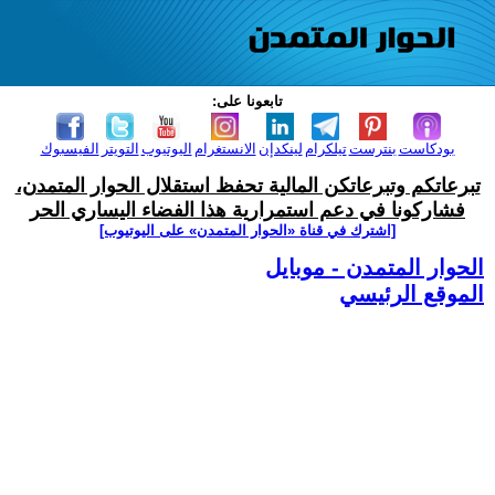
تابعونا على:
بودكاست
بنترست
تيلكرام
لينكدإن
الانستغرام
اليوتيوب
التويتر
الفيسبوك
تبرعاتكم وتبرعاتكن المالية تحفظ استقلال الحوار المتمدن،
فشاركونا في دعم استمرارية هذا الفضاء اليساري الحر
[اشترك في قناة ‫«الحوار المتمدن» على اليوتيوب]
الحوار المتمدن - موبايل
الموقع الرئيسي