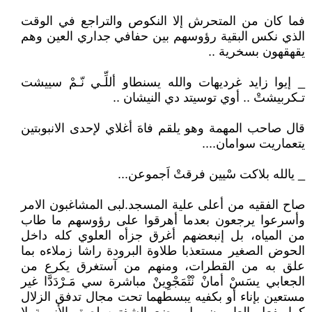
فما كان من المتحرش إلا النكوص والتراجع في الوقت
الذي نكس البقية رؤوسهم بين حفافي جداري العين وهم
يقهقهون بسخرية ..
_ إيوا زايد غرديهات والله يسنطاو أللِّـي نّـمْ سييشت
تـكربيشتْ .. أوي توسيتد دي النيشان ..
قال صاحب المهمة وهو يلقم فاهَ أغلاي لإحدى الانبوبتين
يتعماريت سوامان....
_ يالله بلاكت سْيين فرقتْ اَجموعن...
صاح الفقيه من أعلى علية المسجد.لبى المشاغبون الامر
وأسرعوا يرجعون بعدما أهرقوا على رؤوسهم ما طاب
من المياه، بل إنبعضهم أغرق جزأه العلوي كله داخل
الحوض الصغير مستعذبا طلاوة البرودة راشا زملاءه بما
علق به من القطرات، ومنهم من آستغرق يكرع من
الجعابي يسَسْ أمانْ نْتْمَجْوِينْ مباشرة سي مَـرْدَدَّا غير
مستعين بإناء أو بكفيه يبسطهما تحت مجال تدفق الزلال