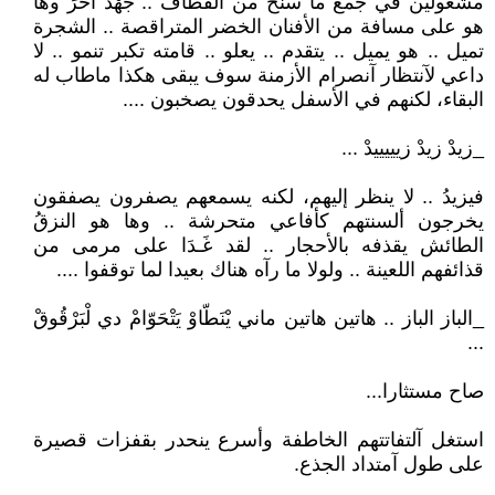
مشغولين في جمع ما سنح من القطاف .. جُهْدٌ آخرَ وها
هو على مسافة من الأفنان الخضر المتراقصة .. الشجرة
تميل .. هو يميل .. يتقدم .. يعلو .. قامته تكبر تنمو .. لا
داعي لآنتظار آنصرام الأزمنة سوف يبقى هكذا ماطاب له
البقاء، لكنهم في الأسفل يحدقون يصخبون ....
_زيدْ زيدْ زيييييدْ ...
فيزيدُ .. لا ينظر إليهم، لكنه يسمعهم يصفرون يصفقون
يخرجون ألسنتهم كأفاعي متحرشة .. وها هو النزقُ
الطائش يقذفه بالأحجار .. لقد غَـدَا على مرمى من
قذائفهم اللعينة .. ولولا ما رآه هناك بعيدا لما توقفوا ....
_الباز الباز .. هاتين هاتين ماني يْنَطّاوْ يَتْحَوّامْ دي لْبَرْقُوقْ
...
صاح مستثارا...
استغل آلتفاتتهم الخاطفة وأسرع ينحدر بقفزات قصيرة
على طول آمتداد الجذع.