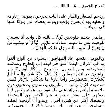
فصاح الجميع ... هَــــااااااا ......
اِزدحم الصغار والكبار على الباب يخرجون بفوضى عارمة
والفقيه يهدئ يصرخ يؤنب ويتوعد بعصاه التي يتوكأ عليها
في الهواء ..
_مايمي تتجيم تيلويحين نْوَنْ .. يالله كل واحد أَدْ يشسي
تلوحيت نس ما تغيلم تسالام .. مَايْمِي تْبَدَّمْ أم تيسُومَاسْ
نْ وَنرارْ آيمخيبين الله ينزل عليكم الْهَوَانْ ...
وبالفوضى نفسها عاد المتهافتون يبحثون عن ألواح ألقوا
بها في الاركان كيفما آتفق في لهفة إلى الخارج ونسائمه
المفترضة، وبين الدخول والخروج .. يَكَّارْ أوزارمْ جار
لواشون تمعاندَن تمغانن حَيَّدْ شَكْ حَيَّدْ شَمْ والله لْبَابَمْ
تْحَضَّرْتْ إيمْحَضَرْسُو واخَّا غارَمْ ما شَكِّنْتينْ دارْكَاز مِّيسْ
نتمطوت قَرَّبْ زتاتي .. يتنابزون يتلاسنون يصخبون دون
ملامسة أو تقريع زائد على ما ألفوه من عوائد ينغص فيها
بعضُهم على بعض بطريقة تثير الكثير من السخرية
والضحك أكثر من شيء آخر .. ويبدو أن أريحية الفقيه
وتسامحه أو تعبه في تلك العشية فاق كل الحدود،فلم