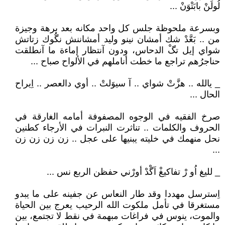
لُولَنْ بابَتْوَنْ ...
وبسرعة ملحوظة جلس كل واحد مكانه بعد برهة وجيزة
من .. بَعَّدْ شك أمشان نينو وليد أمشاننش نگُوك زتاتش
شواي إيل تگْ الدحاس، ودون آنتظار إماءة ما آنطلقت
حناجرُهم تراجع ما خطت أناملهم في الألواح صباح ...
_ يالله .. هزَّتْ شواي .. آ سيوَلتْ .. أوي دالعصر .. اِيراح
الحال ...
صرخ الفقيه في الوجوه المصفوفة أمامه الغارقة في
الحروف والكلمات .. تناثرت النبرات في الأرجاء كطنين
نحل منهمك في خليته يبنيها على عجل .. زن زن زن زن
...
_ لليغ اُو رْ تفاكيغْ اَگْدْ أورْني حفظن الربع نس ...
اِسترسل مهددا وقد طار النعاس عن جفينه على ما يبدو
مستغرقا في تأمل ملكوت الله الرحيب يعرج بين الحياة
والموت، ينوس في فراغات مبهمة في نقط لا تجتمع، بين