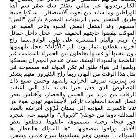
الكبار.يرددونها غير مبالين بصْقَرْ شك صقر شم آهيا
الوراطين وما شابه من نعوت آلاستصغار .. سلكوا جميعا
طريق المنحدر يمين الزيتونات المعمرة تاركين "العين"
أسفلهم، وقد آستغل البعض الخلوة وتأخر الفقيه عن
الموكب ليقضوا حاجتهم الخفيفة على عجل داخل خمائل
نْ اَزيلي واَليلي المنتشرة على طول الوادي.بينما راح
آخرون يقطغون ثمار توت البر "تاگْزَلْتْ" بعجل يلتهمونها
دون تنقيتها أو غسلها يخلطون بين الحمراء تاسمامت غير
الناضجة والسوداء الهشة، سيان عندهم المهم ان يضحكوا
ويلعبوا في هواء طلق لم تكن الجولة فيه مسموحة في
مثل هذا الوقت من النهار، ربما راح الكثيرون منهم يشكر
في سريرته ظروف الحرارة والصهد وحسن صنيع ذاك
المَطْعُوصْ الذي فعل خيرا بعَملته تلك التي أعتقت
الرقاب من مزيد من الحبس والحصار، وآختلس بعض
قصار القامة الخطوات تاركين لأجسامهم تهوي بقوة بين
ثنايا تاكسرت المؤدية إلى بستان تُـرْوَى أغراسُه بالمياه
المندلقة دوما من حوضَيْ "لابروال"، وأعينهم على شجرة
جوز فيحاء رحيبة، تشمموها، عانقوها، دقطعوا بعض
الأفنان وراحوا يمضغونها.. "ها السواك هاليعطار ها
السواك .." يهتفون وهم يتسلقونها بمرح غامـر، وبمجرد