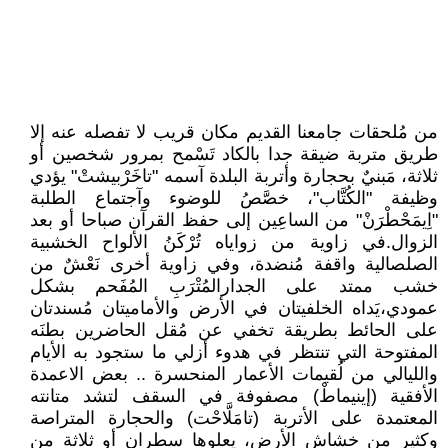
من مُلحقات جامعنا القديم مكان قريب لا تفصله عنه إلا
طريق متربة ضيقة جدا بالكاد تَسْمح بمرور شخصين أو
ثلاثة، مَبنيٌ بحجارة وأتربة البلدة آسمه "تاخَرْبيشتْ" يؤدي
وظيفة "الكُتَّاب"، خصَّصُ للوضوء وآجتماع الطلبة
"اِيمَحْطْرَنْ" من الساعِين إلى حفظ القرآن صباحا أو بعد
الزوال.في زاوية من زواياه تُرْكَنُ الألواح الخشبية
الصلصالية واقفة مُنضدة، وفي زاوية أخرى نَعْشٌ من
خشب ممتد على الجدارالمُتْرَبِ المُفَحم بشكل
عمودي،يَداه الخلفيتان في الأرض والأماميتان مُسندتان
على الحائط بطريقة تخفي عن مُقل الحاضرين بطنَه
المفتوحة التي تنتظر في هدوء أزلي ما ستجود به الأيام
والليالي من لُقيمات الأعمار المنحسرة .. بعض الاعمدة
الأفقية (إينيماطْ) مصفوفة في السقف لتشد متانته
المعتمدة على الأتربة (تامَلَّاحْت) والحجارة المتراصة
وكثير من خشاش الأرض، يعلوها سطران أو ثلاثة من