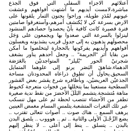
آعتلائهم الاجزاء السفلى التي فوق الجذع
مباشرة،لامست أيديهم ما آشتهت أفواههم وعشقت
عيونهم لمُدَدٍ طويلة، وراحوا يجنون الثمار يلقونها على
الارض بسرعة كي لا يُكتشف أمرهم،وآستغرقوا صامتين
فترة قصيرة كانت كافية بأنْ يحصدوا حصادهم المنشود
لينزلوا بالسرعة التي صعدوا بها ويجمعون على وَجَل
محصولَهم يذهبون به إلى جدول قريب يشذبونه ويغسلون
أفواههم وأيديهم يفركونها بالحجارة ليتخلصوا ما أمكن
من بقايا أثر "الجريمة" .. وجعل أحدهم يناور بشغف
شجرتيْ الحور "بْليلز" المتواجدتيْن بالعَرَصَة
الدهماء.شاهقَ البَصَر يرنو إلى علوهما المتمايل
السحيق.يحاول أن تطوق ذراعاه المحدودتان مساحة
الجذعيْن العريضيْن، وبأظافره شرع يقشر بعض القشور
السطحية مستعينا بما يتخللها من فجوات متعرجة كخيوط
متاهة مُتشنجة.يتشمم البَلَلَ الأخضرَ من نقط ندية صغيرة
تطفر من الأحشاء تنتصب لحظة ثم على مهل تنسكب
عبر تلك الثغرات المتشعبة.يتلمس المسام مغمض العينين
يرهف السمع .. هناك صوت .. أصوات تتعالى تقترب ..
يضع الرِّجْـلَ الأولى والثانية .. ثم .. هوووب .. يلصق البدن
بالبدن .. يتسلق .. ينط إلى أعلى .. لا ينظر إليهم