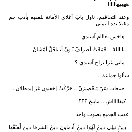
هههههاااااا
وعند التحاقهم، ناول بَابْ أغلاي الأمانة للفقيه بأدب جم
مقبلا يده اليمنى ...
_ هاخش نعااام آسيدي
_ يا اللهْ .. جْمَعْتْ لَطرافْ نْـوَنْ أنْـنَاقَلْ اَمْشَانْ ..
_ ماني غرا نراح آسيدي ؟
سألوا جماعة ...
_ جمعات سَنْ يَـحْصِيرَنْ .. حَرَّكْتْ إخفنون غَرْ إيمطلان ..
_كيفاااااش .. ماينخ ؟؟؟
عقب الجميع بصوت واحد
_دِينْ تيلِي دينْ لَهْوَا دينْ اُدماون دينْ الشرفا دين لْفـَقْهَا