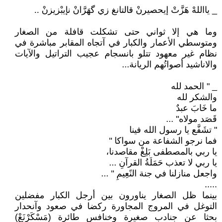
_ يااللهْ هَزَّتْ إيحصيرنْ قالتانغ زي گهَرَّانْ نإيبْزيزنْ ..
وما هي إلا ثواني حتى تشكلت قافلة من الصغار
ومتوسطي الأعمار والكبار في آتجاه المقابر مباشرة في
نظام غير معهود تتلو بانسجام عجيب التراتيل والآيات
والاناشيد أصواتُهم الريانة...
_ " الحمد لله
والشكر لله
ما خَابَ عبدٌ
قَصَد مولاه" ...
" تشَفَّع يا رسول الله فينا
فما نرجو الشفاعة من سواكا "
يا ربي بالمصطفى بَلِغْ مقاصدنا،
يا ربي لا تعذب حَمَلَةُ القرآنِ ...
واجعل منازلنا في جنة النًعِيمِ " ...
.....
بينما ظل الصغار يناورون بين أرجل الكبار مفضلين
التوغل في المروج المجاورة ركضا في صعود وآنحدار
بحثا عن جنادب صغيرة وخنافس طائرة (مَسْكَرْنَعْ)