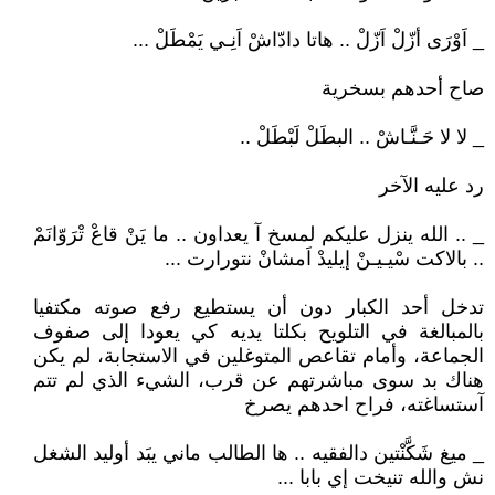
_ اَوْرَى أزّلْ اَزّلْ .. هاتا دادّاشْ اَنِـي يَمْطَلْ ...
صاح أحدهم بسخرية
_ لا لا حَـنَّـاشْ .. البطَلْ لَبْطَلْ ..
رد عليه الآخر
_ .. الله ينزل عليكم لمسخ آ يعداون .. ما يَنْ قاعْ تْرَوّانَمْ
.. بالاكت سْيـيـنْ إيليدْ اَمشانْ نتورارت ...
تدخل أحد الكبار دون أن يستطيع رفع صوته مكتفيا
بالمبالغة في التلويح بكلتا يديه كي يعودا إلى صفوف
الجماعة، وأمام تقاعص المتوغلين في الاستجابة، لم يكن
هناك بد سوى مباشرتهم عن قرب، الشيء الذي لم تتم
آستساغته، فراح احدهم يصرخ
_ ميغ شَكَّنْتين دالفقيه .. ها الطالب ماني يبَد أوليد الشغل
نش والله تنيخت إي بابا ...