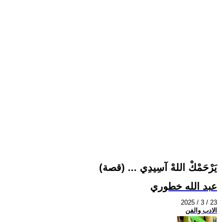
يَرْحَمْكْ اللهْ آسِيدِي ... (قصة)
عبد الله خطوري
2025 / 3 / 23
الادب والفن