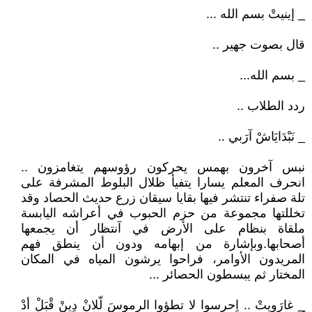
_ إينيتْ بسم الله ...
قال بصوت جهير ..
_ بسم الله...
ردد الطلاب ..
_ نَبْدَايَاشْ آرَبي ..
نبس آخرون بهمس يحركون رؤوسهم يتغامزون ..
انحرف المعلم يسارا يتفيأ ظلال البلوط المشرفة على
تلة صفراء تنتشر فيها بقايا سيقان زرع حديث الحصاد وقد
تخللتها مجموعة من حزم الحبوب في أعراشه اليابسة
ملقاة بنظام على الأرض في آنتظار أن يجمعها
أصحابها.وبإشارة من إبهامه ودون أن ينطق فهم
المريدون الأوامر، فراحوا يرشون المياه في المكان
المختار ثم يبسطون الحصائر ...
_ غارَويتْ .. اِحرسوا لا تطؤوا الرموسَ لّلانْ دِينْ قْبَلْ أدْ