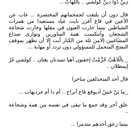
دِينْ دْوَا دينْ كولشي .. ياللهاتْ ...
قال دون أن يلتفت لجمجماتهم المختصرة ... غاب عن
الأعين في قاع أغزر نايت عياد مستعيذا من همزات
الشياطين بينما حارت العيون في مقلها وخارت شجاعة
الشجعان وآنتكست همة المناورين وتوارى صداع
المشاغبين إلامن ثلة من الكبار أبت إلا أن تظهَر بموقف
النضج المتحمل للمسؤولي دون تردد أو مهابة ...
_ يالّلاهْتْ حْزَّمْتْ إخفنون آهيا تسدنان يغنان .. كولشي غَرْ
إيمطلان ..
قال أحد المتحذلقين ساخرا
_ما يَنْ خَسْ اَديوقع قاع آنراح .. أم دا أم غرديهات ...
علق آخر وقد جمع ما تبقى في نفسه من همة وشجاعة
..
بينما زعق أحدهم متذمرا ...