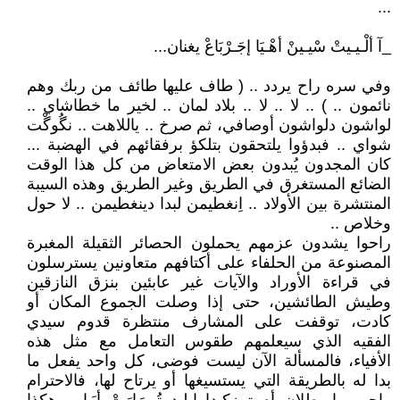
...
_آ ألْـيـيتْ سْيـينْ أهْـيَا إجَـرْبَاعْ يغنان...
وفي سره راح يردد .. ( طاف عليها طائف من ربك وهم
نائمون .. ) .. لا .. لا .. بلاد لمان .. لخير ما خطاشاي ..
لواشون دلواشون أوصافي، ثم صرخ .. ياللاهت .. نگُوگْت
شواي .. فبدؤوا يلتحقون بتلكؤ برفقائهم في الهضبة ...
كان المجدون يُبدون بعض الامتعاض من كل هذا الوقت
الضائع المستغرق في الطريق وغير الطريق وهذه السيبة
المنتشرة بين الأولاد .. اِنغطيمن لبدا دينغطيمن .. لا حول
وخلاص ..
راحوا يشدون عزمهم يحملون الحصائر الثقيلة المغبرة
المصنوعة من الحلفاء على أكتافهم متعاونين يسترسلون
في قراءة الأوراد والآيات غير عابئين بنزق النازقين
وطيش الطائشين، حتى إذا وصلت الجموع المكان أو
كادت، توقفت على المشارف منتظرة قدوم سيدي
الفقيه الذي سيعلمهم طقوس التعامل مع مثل هذه
الأفياء، فالمسألة الآن ليست فوضى، كل واحد يفعل ما
بدا له بالطريقة التي يستسيغها أو يرتاح لها، فالاحترام