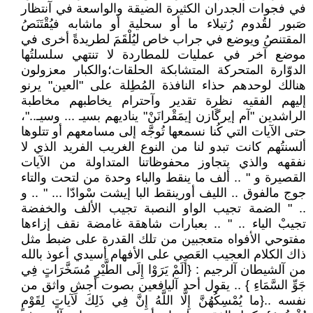
في فجوات الجدران الكثيرة الضيقة والواسعة في آنتظار
صَبور لقُدوم رُتيلاء ما أو سحلية أو ماشابه فيُقْتَنَصُ
المقتنصُ ويوضع في جراب خاص ليُلْقَمَ لطريدةً أخرى في
موضع آخر في عمليات للمطاردة لا تنتهي سلسلتُها
الدوّارة المتحركة المتشابكة الحلقات؛والكبار معزولون
هنالك لوحدهم حذاء النافذة المُطِلة على "العين" يرنو
إليهم الفقيه نظرة تقدير وآحترام يخاطبهم مخاطبة
الراشدين "آم إيرگَازن إيمَقْرانَنْ" يناديهم بسيـ ... وسيـ.."،
حتى الآيات التي كُنا نسمعها تُوجَّه إلى مسامعهم أو تتلوها
ألسنتُهم كانت تبدو لنا من النوع الغريب الفريد الذي لا
نفقهه والذي يتجاوز محفوظاتنا المتداولة من الآيات
القصيرة و " .. ألف ما ينقط والباء وحدة من لتحت والتاء
جوج مالفوق .. الليف أورينقط البا إيشت سْوادّا ... " .. و
.. " الضمة تجيب الواو النصبة تجيب الألف والخفضة
تجيبْ الياء .. " .. بعبارات شاهقة غامضة نقف إزاءها
مفتوحي الأفواه متعجبين من تلك القدرة على ضبط مثل
ذاك الكلام العجيب العَصي على الأفهام أسيدي أعوذ بالله
من آلشيطان آلرجيم : {أَلَمْ يَرَوْا إِلَى الطَّيْرِ مُسَخَّرَاتٍ فِي
جَوِّ السَّمَاءِ } .. يقول أحد آليافعين بصوت أجش واثق من
نفسه ..{ما يُمْسِكُهُنَّ إِلَّا اللَّهُ إِنَّ فِي ذَلِكَ لَآياتٍ لِقَوْمٍ