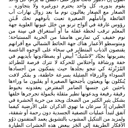
يقوم بدوره، كل واحد يحترم دورغيره ولا يتجاوزه ..
الصغار مع الصغار يغالبون نوم ما بعد زوال نهارات آب
القائظة وأناملُهم الصغيرة تعبث بأنوفهم تحك قُـنَنِ
رؤوس غارقة في ألواح ترنو من خلل عيونها العلوية جهة
المعلم ترقب لحظة غفلة ما أو آستغراق في سِنة من
نوم خفيف كي تمارس هامشا من الحرية المستباحة؛
ومتوسطو الأعمار هناك جهة الحائط الشمالي مع أقرانهم
يقنصون الذباب المتطاير في سخاء على الوجوه الناعسة
يضربونها بجبّاد "لاسْتيكْ" أبيض أو يصطادونها بأيديهم في
خفة ورشاقة وآختلاس للحركة لا تترك فرصة للطرائد
المُزَنْزِنَة كي تنجو بجلدها حيث يتمكنون من أجسادها
السوداء والزرقاء الضئيلة بسرعة خاطفة، و بمَكر لافت
يُنكلون بها ويعبثون بأجنحتها الصغيرة أو يقلبون ما وراءها
باحثين عن جنسها الضامر المفترض يعقدونه بخيوط
رقيقة رفيعة ويدعونها تطير مثقلة بحُمولة تجرجرها خلفها
بشكل يثير الكثير من الضحك ويحد من حرية الحشرة في
الطيران إذْ سرعان ما تهوي الذكران على الأرضية كيفما
آتفق لتبدأ عمليات التصفية الجسدية دون رحمة أو شفقة،
ولمزيد من التنكيل المشوب بالتشويق يعمد المتفننون ذوُو
الأفكار الطريفة إلى الجَز ببعض هذه الحشرات الطيارة