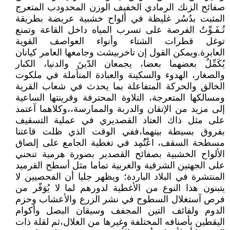
صفائح الزنك الرمادي الخفيف الوزن المحدودب المتعرج
المثبت بدُسُر غليظة في ألواح خشبية عريضة بطريقة
تُـفَـوِّتُ الفرصة على تسرب المياه داخل القاعة وتمنع
توغل قطرات الشتاء وأنواء العواصف القوية
العابرة.ويمكن القول إن تاخربيشت وجامعها العامر كيانان
يُكَمِّلُ بعضهما بعضا، يجمعان الدّينَ والدنيا، الكبار
والصغار، الهدوء والسكينة والعبادة المتأملة في ملكوت
الخالق والحركة المتفاعلة بما يحدث في شعاب القرية
ومسالكها المتعرجة، التلاوة المحترفة وقرينتها الساعية
إلى مزيد من الإتقان والدربة والممارسة،،وكلاهما آعتمد
على مثل ذاك العتاد القصديري في عملية التسقيف
بفروق بسيطة بينهما،ففي الوقت الذي ظلت قاعتنا
مسطحة السقف، اعْتُُمِد في تغطية الجامع على إلصاق
الألواح الخشبية بصفائح القصدير بصورة هرمية تنحني
على الجهتين الشرقية والغربية تماما مثل أسطح القرميد
المنتشرة في البلاد الباردة؛ ويظهر جليا أن الفحصيين لا
يتبنون هذا النوع من الأغطية لدورهم لما لا يُوَفّر من
فرص آستغلال السطوح في نشر الزرع والأعشاب وحزم
الدوم ولفائف التين المجفف وسيقان البصل وأكوام
اليقطين بأصنافه المختلفة وغيرها من الغلال،ثم لقلة ذات