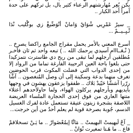
يكن يُعِر مُهارشتهم الرعناء كثير بال، بل تركهم على حدة
آمراً أحد الكبار ..
_ سيرْ عَمْرِيي شْوَايْ وَامانْ أتْوَضِّيغْ زي بوگْليب نْدَا
تْـيِــيــمْ ...
أسرع المعني بالأمر يحمل مقراج الجامع راكضا يصرخ ..
( نْـعَــااام آسيدي يرحمك الله .. ) تبعه واحد ثم ثان فآخـر
مُطلقين أرجلهم لما تبقى من ريح دي طاسترت نتمزكيدا
حتى بلغوا باحة العين الرحيبة الفارغة تماما من الرواد إلا
من إحدى الدواب التي فضلت المكوث قرب الحوضين
تغرف منهما بدعة وسكينة إلى أن وصل المُنغصون .. آشَّا
ررّرا آششّا حَيّيدْ بَلاك .. طفقوا يزعقون يهشون في وجهها
بأيديهم وبأرجلهم يركلون الهواء، ولما حاولأحدهم آعتلاء
متنها العاري من فوق إحدى الحجارة الملساء العريضة
اللاصقة بشجرة زيتون عتيقة تستعمل عادة لفرك الغسيل
الدسم، جُوبهَ بصرخة قوية لم يعلم أحدٌ من أين خرجت...
_ آجْ لَبهيمتْ البهيمتْ .. مَاتَّا إيمُعْضَوارْ .. ما يَـنْ تسخلاقمْ
قاع .. ما هَـتا تمغيرت نْوَانْ ..