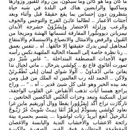
ما كان وما هو كائن وما سيكون، بين رواد للقبور وزوارها
وساكنيها والرابضين هناك في البلدة في شبه حياة
ينتظرون دون إحساس بما يقع حقيقةً قبل وأثناء وبعد
آجتثات الأعمار .. لطالما عايَـنَ الفرح والتوجس والخوف
والرعب وزلزلة الاحتضار وإيشَرِّوَنْ حشرجة الأبدان
نيمزيانن ديووسُّورا المفارقة لنسماتها الهشة ومزيجا من
القَبول والرفض والامتثال والانصياع والاستسلام والامتقاع
لمجاهيل ليس يدرك حقيقتها إلا خالقها.. آه .. تنفس بعمق
.. رنا نظرة خاصة إلى السماء الخالية الملتهبة.نكس رأسه
جهة الأجداث المصطفة المتداخلة .." غاس شْبَرْ دي
تمورت اَغانَوي قاع نغ .. كولشي يترحال .. ماني لجيال ندا
يفاتن ماني اُدْمَـاوَنْ .. آلُولا شواي ليمان إيلي نْطَفّـرِتَنْ
ولاكن .. الحمد لله رب العالمين له الملك من قبل ومن
بعد بيده الخير وهو على كل شيئ قدير .. آه .. " ... وراح
يراجع همسا آيات تذهب آلآنقباض عن القلوب الواجفة،
تنزل السكينة وتبعد وخزات آلخُنّس الناكصين الخانعين ..
تارگازت تراح أگد إيمَزْوُورا يقطا ووال أوريقيم ماين غرا
نعاود كولشي يسنودُّمْ إيزهَّرْ آنَفَا تِـيـتْ سْويتْ غَرْ رَبُّـوجْ
نَـالرحيلْ اَنفغ أبريدْ زتات لواشونا ... يتنسم بحسرة بينة
رائحة الاعشاب والأخشاب الندية واليابسة والاغصان
المقطوعة المتطايرة فوق القبور الصغيرة والكبيرة