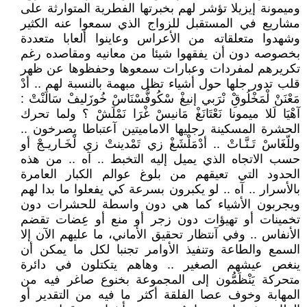
وميمونة إيزيلا تؤشر لهم بخبرتها الفطرية المتوارثة على
مشاريع في المستقبل للزواج الذي سمعوا عنه الكثير
وشهدوا متعلقاته من الأعراس وعاينوا ألعابا متعددة
بخصوصه دون أن يفقهوا شيئا من معانيه ومقاصده رغم
تكريرهم لمفردات وعبارات سمعوها وحفظوها عن ظهر
قلب تدور جلها حول أشياء تظل مبهمة بالنسبة لهم .. أدْ
مَعْنَنْ لْمَخْلُوقِْ نْرَبي إنيغْ سْكُوفُّسْنَاسْ خُوزَليفْ سَالَنْتْ :
آهْيَا لَلا ميمونا نَعْتَانَغْ مَانيسْ غْرَا نَمْلَشْ ؟ ولما تحرك
الحشرة المسكينة رجليها الاماميتين آعتباطا يصرخون ..
وللّغَاسْ تَـنَّـاتْ .. أدْمَلْشَغْ زي تَمْدينتْ زي لْخَـاريـجْ أو
حسب الاتجاه الذي يميل إليه التخبط .. آه .. من هذه
الحدود التي تعيقهم من بلوغ عوالم الكبار العامرة
بالأسرار .. آه .. لو يكبرون بسرعة كي يفعلوا ما بدا لهم
ويجربون الأشياء كما هي دون واسطة للحشرات دون
تخمينات أو تهيؤات دون زجر أو منع أو عِضات تقضم
الأنفاس .. وفي آنتظار تحقيق الأماني، ما عليهم الآن إلا
السمع والطاعة وتنفيذ الأوامر تجنبا لكل ما يمكن أن
ينغص عيشهم الصغير .. وهاهم يتكتلون في دائرة
متحركة يَنْظَمُّون إلى المجموعة بخنوع صاغر فيه من
المهابة وخوف عصا الفلقة أكثر ما فيه من التقدير أو