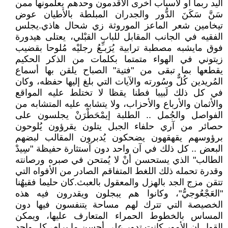
اليد ربما أو لأسباب أخرى الأقدمون وحدهم يعلمونها ممن
سَنَّ سَكَنَ الدُّور والجدران المبلطة بالأطيان عوض
تيخامين شعر الماعز الموروثة زي شحال هاذي.يجلس
الفقيه في الجانب المقابل للباب القبْلي، يعتلى هيدورة
فوق مايشبه مصطبة ترابية يُرَبـِّعُ رجليْه مُلوحا بقضيب
زيتوني في الهواء متمتما بكلمات من الذكر الحكيم
يقطعها بما تبقى من "فتية" الصباح يلقن بها أسماع
المُريدين كُلٌّ وسُورته والآيات التي بلغ إليها حفظه، وكان
في كل ذلك لَبيبا فطنا يقظا لا تختلط عليه المواقع
والأثمان والأرباع والأحزاب، ولا يتشابه عليه المتشابه من
الفواصل والجُمل .. الطلبة إيمْحَطْرَنْ يجلسون على
حصائر من آري حلفاء الجبل يتلون يقرؤون يُلوحون
برؤوسهم يقهقهون يضحكون يُدبرون المقالب لبضهم
البعض .. كل ذلك في آن واحد دون آستثارة حفيظة "سِيدْ
الطالب" الذي يستحسن أنْ لا يُمتحن في صبره ورصانته
وقدرة تحمله ذلك اللغط المتفاقم الصادر من الأفواه التي
تتقن مزج الجد بالهزل والمعقول بالعبث.كان حليما فقيهُنا
"العَجْعُوجيُّ"، وكانوا هم يبجلون ويقدرون فيه هذه
الخصيصة التي تترك لهم مساحة يتنفسون فيها دون
المساس بالخطوط الحمراء المتعارف عليها، ويمكن
القول إن الأمور كانت تدور على أحسن ما يرام، كل واحد