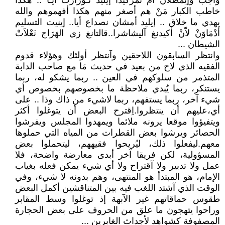
واجب وإيمطلان أم تمزكيدا إيليد تُـورَارَتْ أيَـا .. هكذا
خاطب الكبار مَنْ هم أصغر منهم هكذا أفهموهم والله
يهدي ما خلاق .. إيليد أمشان نصداع أيا.. إينيت التسليم
أدْمَاوَنْ لاّنْ أكيدنغ آليشاشرا..قالتانغ زي الهَرَاج نَعْلاَتْ
الشيطان ...
وانتظر السابقون اللاحقين وآنتظر أولئك وهؤلاء قدوم
الفقيه الذي لاح من بعيد في حديث مَا مع صاحب الدابة
المتذمر من سلوكهم في العين .. ربما يشكو له، ربما
يستنكر، ربما يُبدي ملاحظة ما بخصوصهم بخصوص أي
شيء آخر، ربما يستفهم، ربما لاشيء من ذاك وذا .. على
أي،عليهم أن ينتظروا.اِقترح البعض أن يتوغلوا أكثر
ويتفيؤوا موقعا يرونه ملائما ويمهدوا المجلس ويفرشوا
الحصائر ويرشوا بعض القطرات من المياه التي حملوها
معهم.ليفعلوا ذلك، ليُريحوا فقيههم، ليتحملوا بعض
المسؤولية، لكن فريقا آخر أبدى معارضة واضحة، فلا
عمل ولا تدبير ولا آقتراح ولا أي شيء يمكن فعله بغياب
الإمام، هو المبتدأ هو المنتهى، وهم بدونه لا شيء، وفي
الوقت الذي آشتد اللغب فيه بين المتناقشين أكمل البعض
طقوس حماقاتهم غير الآبهة إذ توغلوا وسط المقابر
وراحوا يتهجون ما علق من الحروف على بعض الحجارة
المصفوفة كشواهد لأجداث الغابرين ...