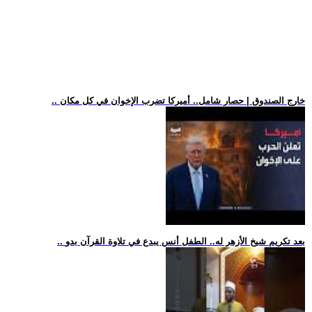
.. خارج الصندوق | حصار شامل.. أميركا تضرب الإخوان في كل مكان
.. بعد تكريم شيخ الأزهر له.. الطفل أنس يبدع في تلاوة القرآن بدو