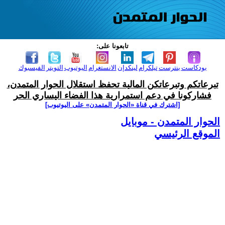
تابعونا على:
بودكاست
بنترست
تيلكرام
لينكدإن
الانستغرام
اليوتيوب
التويتر
الفيسبوك
تبرعاتكم وتبرعاتكن المالية تحفظ استقلال الحوار المتمدن،
فشاركونا في دعم استمرارية هذا الفضاء اليساري الحر
[اشترك في قناة ‫«الحوار المتمدن» على اليوتيوب]
الحوار المتمدن - موبايل
الموقع الرئيسي