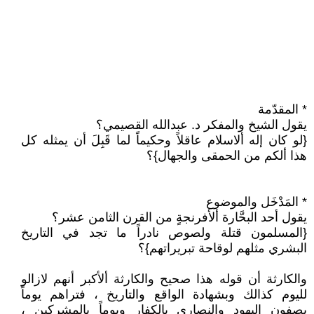
* المقدّمة
يقول الشيخ والمفكر د. عبدالله القصيمي؟
{لو كان إله ألاسلام عاقلاً وحكيماً لما قَبِلَ أن يمثله كل
هذا ألكم من الحمقى والجهال}؟
* المَدْخَل والموضوع
يقول أحد البحَّارة ألأفرنجةٍ من القرن الثامن عشر؟
{المسلمون قتلة ولصوص نادراً ما تجد في التاريخ
البشري مثلهم لوقاحة تبريراتهم}؟
والكارثة أن قوله هذا صحيح والكارثة ألأكبر أنهم لازالو
لليوم كذالك وبشهادة الواقع والتاريخ ، فتراهم يوماً
يصفون اليهود والنصارى بالكفار ويوماً بالمشركين ،