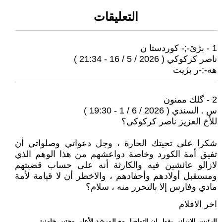
التعليقات
1 - بژێ-;- كوردستا ن
ناصر كركوكي ( 2026 / 5 / 16 - 21:34 )
هە-;-ر بژيت
2 - گلك ممنون
س . السندي ( 2026 / 6 / 1 - 19:30 )
للأخ العزيز ناصر كركوكي؟
شكرا على تحيتك الحارة ، وجل دعواتي وصلواتي أن
تفيق أمة الكورد وخاصة دواعشهم من هذا الوهم الذي
لازالو عائشين فيه والكارثة أنه على حساب قضيتهم
ومستقبل أولادهم وأحفادهم ، والاخطر أن لا قيامة لأمة
مادي وفارس إلا بالتحرر منه ، سلام؟
اخر الافلام
.. الرئيس الإيراني يقول إن التواصل مع المرشد الأعلى مجتبى خامنئ