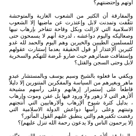
أوتهم وإحتضنتهم؟
والمفارقة أن الكثير من الشعوب الغازية والمتوحشة
تثقَّفت وتمدنت لابل وإعتذرت عن ماضيها إلا الشعوب
الاسلامية التي لازالت وبكل وقاحة تتفاخر بإرهاب نبيها
وصعاليكه واليوم دواعشه ، لدرجة أنهم لا يسمحون حتى
للمسلمين الطيبين والخيرين وهم اليوم والحمد لله غدو
كثيرين ألإعتذار أو قول الحقيقة بعدما إستنارت عقولهم
وإستفاقت ضمائرهم حيث صارو عُرضة للتهكم والسخرية
لابل وحتى السجن والقتل؟
ويكفي ما فعلوه بالشيخ وسيم يوسف وبالمستشار عبدو
ماهر وبغيرهم من السياسة والمفكرين المتنورين إلا دليلاً
قاطعاً على إستمرار إرهابهم وعلى رأسهم مشيخة
ألأزهر التي لا زهور ولا ورود فيها بل عفن وموت وإرهاب
، بدليل كثرة شيوخ ألإرهاب وألارهابيين التي أنتجتهم
وتبنتهم وعلى رأسها دواعش الدولة الاسلامية التي
رفضت تكفيرهم والتي ينطبق عليهم القول المأثور؟
{لا يرحمون الناس ولا يدعون رحمة الله تنزل عليهم}؟