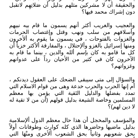
والحقيقة أن لا مشركين مثلهم بدليل أن صَلاتِهِم لاتقبل
دون إشراك محمد فيها؟
والعجيب والغريب أكثر أنهم يسمون ما قام بيه نبيهم
وأسلافهم من سلب ونهب وقتل وإغتصاب الحرمات
والغزوات بالفتوحات ، في يسمون ما يقوم به ألأخرون
ومنها إسرائيل بالغزو وألإحتلال ، والمفارقة ألأكثر خزياً أن
كل ما قامو به كان بإسم ألله والدين ، بينما ما قام به
الآخرون كان في كثير من الأحيان رداً على عدوانهم
وغزواتهم؟
والسؤال إلى متى سيبقى الضحك على العقول ديدنكم ،
أم إنها الحرب والحرب خدعة وهى من قوام الاسلام التي
تمدد بفضلها والدليل التَقية التي يؤمن بها معظم
المسلمين وخاصة الشيعة بدليل قولهم (أن من لا تقية له
لا دين لهم)؟
والمؤسف والمخجل أن هذا حال معظم الدول ألإسلامية
بدليل ماضيها وحاضرها الذي كله كوارث وطوفانات أولاً
بحق شعوبهم وثانياً بحق الشعوب ألأخرى ومنْهَا التي