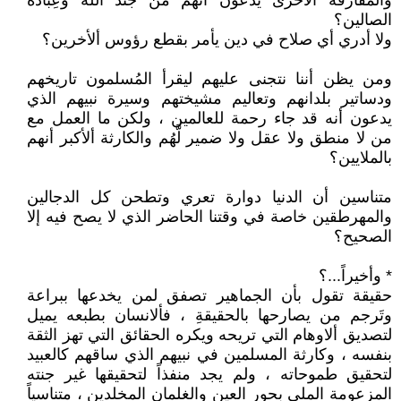
والمفارقة ألأخرى يدعون أنهم من جند الله وعِبَّاده
الصالين؟
ولا أدري أي صلاح في دين يأمر بقطع رؤوس ألأخرين؟
ومن يظن أننا نتجنى عليهم ليقرأ المُسلمون تاريخهم
ودساتير بلدانهم وتعاليم مشيختهم وسيرة نبيهم الذي
يدعون أنه قد جاء رحمة للعالمين ، ولكن ما العمل مع
من لا منطق ولا عقل ولا ضمير لَّهُم والكارثة ألأكبر أنهم
بالملايين؟
متناسين أن الدنيا دوارة تعري وتطحن كل الدجالين
والمهرطقين خاصة في وقتنا الحاضر الذي لا يصح فيه إلا
الصحيح؟
* وأخيراً...؟
حقيقة تقول بأن الجماهير تصفق لمن يخدعها ببراعة
وتَرجم من يصارحها بالحقيقةِ ، فألانسان بطبعه يميل
لتصديق ألاوهام التي تريحه ويكره الحقائق التي تهز الثقة
بنفسه ، وكارثة المسلمين في نبيهم الذي ساقهم كالعبيد
لتحقيق طموحاته ، ولم يجد منفذاً لتحقيقها غير جنته
المزعومة الملى بحور العين والغلمان المخلدين ، متناسياً