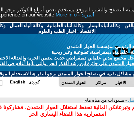
ة التصفح والنشر، الموقع يستخدم بعض أنواع الكوكيز نرجو النق
More info - المزيد
experience on our website
الفن
-
وكالة أنباء اليسار
-
وكالة أنباء العلمانية
-
وكالة أنباء العمال
-
وكا
الاقتصاد
-
اخبار الطب والعلوم
 الرئيسي لمؤسسة الحوار المتمدن
، علمانية، ديمقراطية، تطوعية وغير ربحية
ل مجتمع مدني علماني ديمقراطي حديث يضمن الحرية والعدالة الاجتم
حوار المتمدن على جائزة ابن رشد للفكر الحر والتى نالها أعلام في الفك
م مشاكل تقنية في تصفح الحوار المتمدن نرجو النقر هنا لاستخدام الموقع
كوردي
English
الاخبار
مراكز
الحوار المتمدن
ميل
- مسودات من مياه ماي
 وتبرعاتكن المالية تحفظ استقلال الحوار المتمدن، فشاركونا 
استمرارية هذا الفضاء اليساري الحر