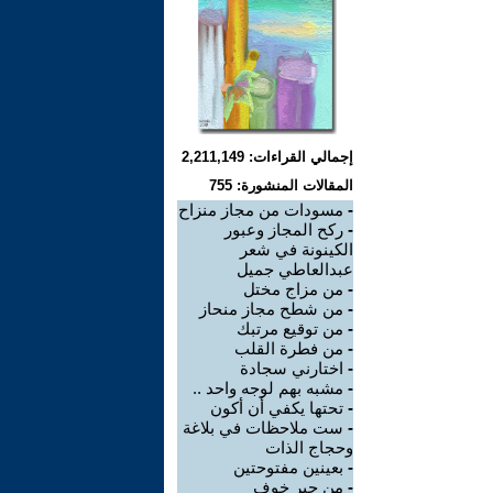
إجمالي القراءات: 2,211,149
المقالات المنشورة: 755
-
مسودات من مجاز منزاح
-
ركح المجاز وعبور
الكينونة في شعر
عبدالعاطي جميل
-
من مزاج مختل
-
من شطح مجاز منحاز
-
من توقيع مرتبك
-
من فطرة القلب
-
اختارني سجادة
-
مشبه بهم لوجه واحد ..
-
تحتها يكفي أن أكون
-
ست ملاحظات في بلاغة
وحجاج الذات
-
بعينين مفتوحتين
-
من حبر خوف