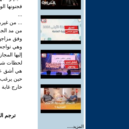
فجنونها الو
...
... من غير
من مد الجز
وفق مزاجها 
وهي تواجه ق
إليها المج
لحظات شو
هي أشق عث
حين يرغب ف
خارج غابة 
ترجم ال
المزيد.....