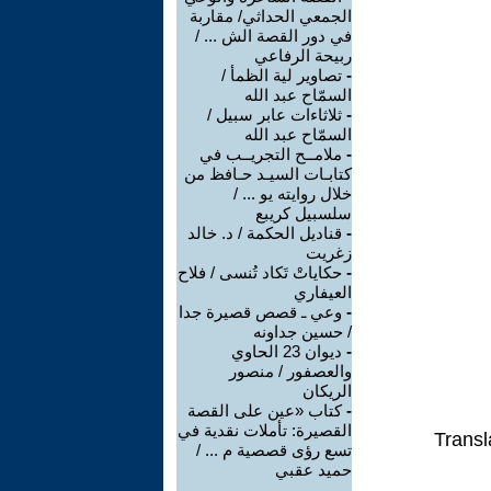
الجمعي الحداثي/ مقاربة
في دور القصة الش ... /
ربيحة الرفاعي
-
تصاوير لية الظمأ /
السمّاح عبد الله
-
ثلاثاءات عابر سبيل /
السمّاح عبد الله
-
ملامــح التجريــب في
كتابـات السيـد حـافظ من
خلال روايته يو ... /
سلسبيل كريبع
-
قناديل الحكمة / د. خالد
زغريت
-
حكاياتْ تَكاد تُنسى / فلاح
العيفاري
-
وعي ـ قصص قصيرة جدا
/ حسين جداونه
-
ديوان 23 الحاوي
والعصفور / منصور
الريكان
-
كتاب «عين على القصة
القصيرة: تأملات نقدية في
Transl
تسع رؤى قصصية م ... /
حميد عقبي