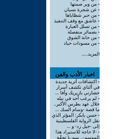
-
من وبر صمتها
-
عن شجرة نسيان
-
من حبر شظاياها
-
عاشق مع وقف التنفيذ
-
من تسلل العبارة
-
بضمائر منفصلة
-
من حانة الشوق
-
من مسودات حياد
المزيد.....
اخبار الأدب والفن
-
اكتشافات أثرية جديدة
في ألتاي تكشف أسرار
حضارتي بازيريك وأفا ...
-
لم يرغب أحد في نيله
خلال عهد بطرس الأكبر..
ما قصة -وسام السك ...
-
حسن بايكر: المؤثر الذي
نقل الرواية الفلسطينية
إلى -جيل زد- و ...
-
-لا حاجة للاستيراد هذا
الموسم-.. سوريا تحقّق