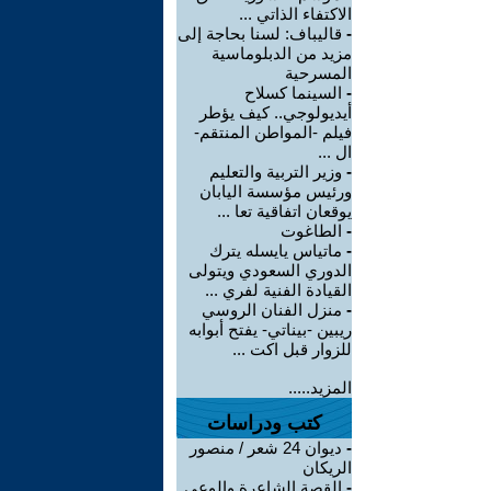
الاكتفاء الذاتي ...
-
قاليباف: لسنا بحاجة إلى
مزيد من الدبلوماسية
المسرحية
-
السينما كسلاح
أيديولوجي.. كيف يؤطر
فيلم -المواطن المنتقم-
ال ...
-
وزير التربية والتعليم
ورئيس مؤسسة اليابان
يوقعان اتفاقية تعا ...
-
الطاغوت
-
ماتياس يايسله يترك
الدوري السعودي ويتولى
القيادة الفنية لفري ...
-
منزل الفنان الروسي
ريبين -بيناتي- يفتح أبوابه
للزوار قبل اكت ...
المزيد.....
كتب ودراسات
-
ديوان 24 شعر / منصور
الريكان
-
القصة الشاعرة والوعي