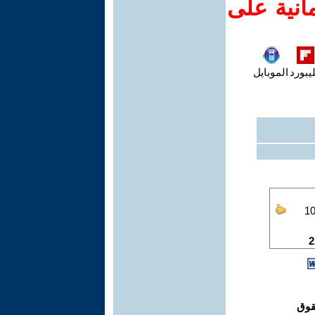
انية على
يبورد
الموبايل