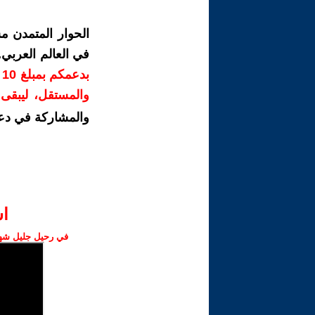
الحوار المتمدن م
في العالم العربي
ب
والمستقل، ليبقى ص
والمشاركة في دع
ا‫
في رحيل جليل شهبا