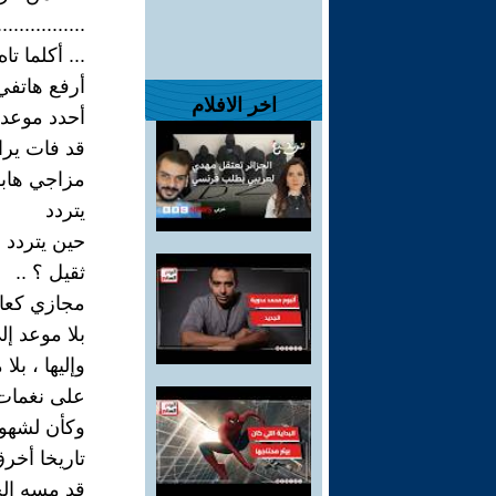
................
... أكلما تا
أرفع هاتفي 
اخر الافلام
أحدد موعدا
قد فات يراو
مزاجي هابط
يتردد
حين يتردد ع
ثقيل ؟ ..
مجازي كعاد
بلا موعد إ
وإليها ، بل
على نغمات ا
وكأن لشهوة 
تاريخا أخرق
قد مسه الج