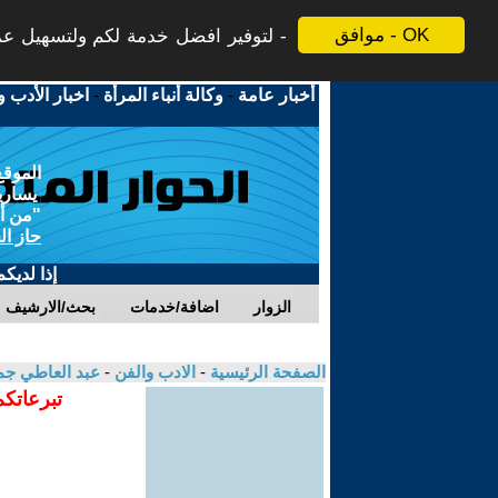
موافق - OK
لتوفير افضل خدمة لكم ولتسهيل عملي
أخبار عامة
-
وكالة أنباء المرأة
-
اخبار الأدب و
الموقع
يسارية
"من أج
حاز ال
إذا لديك
الزوار
اضافة/خدمات
بحث/الارشيف
الصفحة الرئيسية
-
الادب والفن
-
عبد العاطي ج
تبرعاتكم