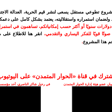
شروع تطوعي مستقل يسعى لنشر قيم الحرية، العدالة الاجتم
. ولضمان استمراره واستقلاليته، يعتمد بشكل كامل على دعمك
دعمكم بمبلغ 10 دولارات سنويًا أو أكثر حسب إمكانياتكم، تساهمون في استم
وتًا قويًا للفكر اليساري والتقدمي
،
انقر هنا للاطلاع على 
م هذا المشروع
.
شترك في قناة «الحوار المتمدن» على اليوتيوب
ز، عضو هيئة إدارة الحوار المتمدن
في رحيل شاكر الناصري، أحد مؤسسي 