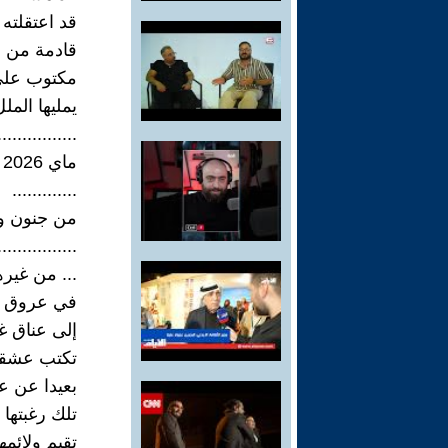
قد اعتقلته 
قادمة من أ
مكتوب على 
يمليها الملل
................
ماي 2026
.............
من جنون و
................
... من غير
في عروق مج
إلى عناق غ
تكتب عشقه
بعيدا عن ع
تلك رغبتها 
تقيم ولائمه