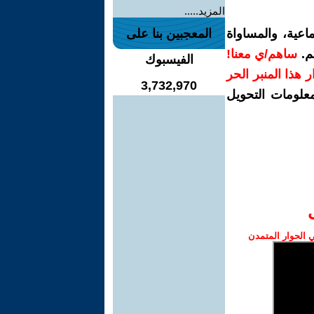
المزيد.....
اعية، والمساواة
المعجبين بنا على
م.
ساهم/ي معنا!
الفيسبوك
رار هذا المنبر الحر
3,732,970
معلومات التحويل
الحوار المتمدن