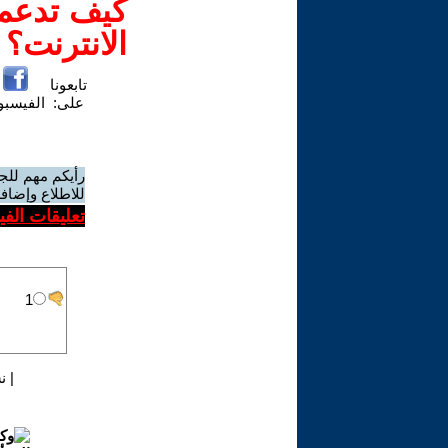
كيف تدعم-
الانترنت؟
تابعونا
على:
الفيسب
رأيكم مهم للج
للاطلاع وإضافة
تعليقات الف
|
ن