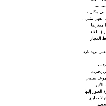
.........
ه بي مكان ،
الغبي مثلي .
 مفترضا
غ اللقاء .
 المجاز
لى بريد بارد
ته ،
لي يجيء.
ا موعد يمضي
لأثير ..
العبور إليها
 لا يجارى
حود ،