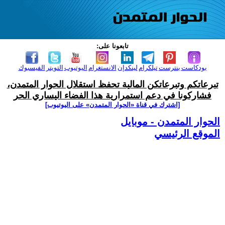
تابعونا على:
بودكاست
بنترست
تيلكرام
لينكدإن
الانستغرام
اليوتيوب
التويتر
الفيسبوك
تبرعاتكم وتبرعاتكن المالية تحفظ استقلال الحوار المتمدن،
فشاركونا في دعم استمرارية هذا الفضاء اليساري الحر
[اشترك في قناة ‫«الحوار المتمدن» على اليوتيوب]
الحوار المتمدن - موبايل
الموقع الرئيسي