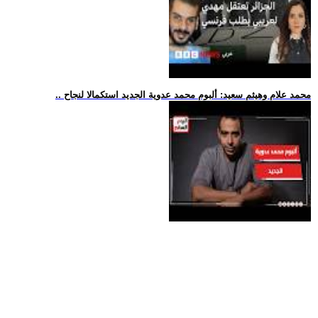
.. محمد علام وهيثم سعيد: ألبوم محمد عدوية الجديد استكمالا لنجاح