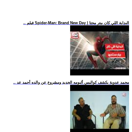
.. فيلم Spider-Man: Brand New Day | البداية اللي كان بيتر محتا
.. محمد عدوية يكشف كواليس ألبومه الجديد ومشروع عن والده أحمد عد