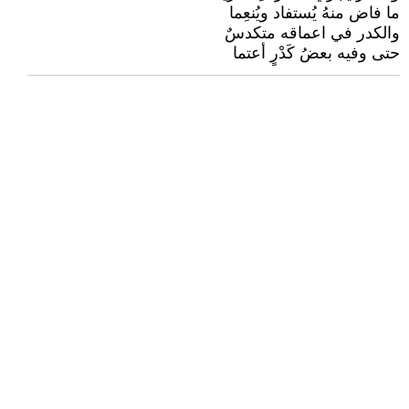
ما فاض منهُ يُستفاد ويُنعِما
والكدر في اعماقه متكدسٌ
حتى وفيه بعضُ كَدْرٍ أعتما