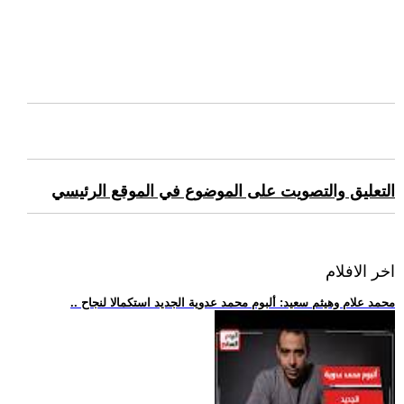
التعليق والتصويت على الموضوع في الموقع الرئيسي
اخر الافلام
.. محمد علام وهيثم سعيد: ألبوم محمد عدوية الجديد استكمالا لنجاح