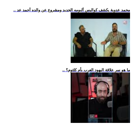
.. محمد عدوية يكشف كواليس ألبومه الجديد ومشروع عن والده أحمد عد
.. ما هو سر علاقة اليهود العرب بأم كلثوم؟