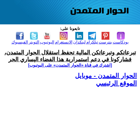
تابعونا على:
بودكاست
بنترست
تيلكرام
لينكدإن
الانستغرام
اليوتيوب
التويتر
الفيسبوك
تبرعاتكم وتبرعاتكن المالية تحفظ استقلال الحوار المتمدن،
فشاركونا في دعم استمرارية هذا الفضاء اليساري الحر
[اشترك في قناة ‫«الحوار المتمدن» على اليوتيوب]
الحوار المتمدن - موبايل
الموقع الرئيسي