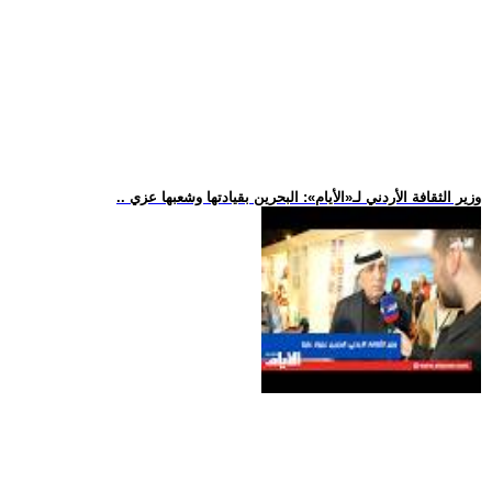
.. وزير الثقافة الأردني لـ«الأيام»: البحرين بقيادتها وشعبها عزي