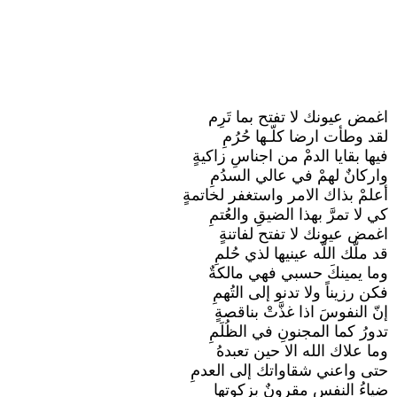
اغمض عيونك لا تفتح بما تَرِم
لقد وطأت ارضا كلّـها حُرُمِ
فيها بقايا الدمْ من اجناسِ زاكيةٍ
واركانٌ لهمْ في عالي السدُمِ
أعلمْ بذاك الامر واستغفر لخاتمةٍ
كي لا تمرَّ بهذا الضيقِ والعُتمِ
اغمض عيونك لا تفتح لفاتنةٍ
قد ملّك اللّه عينيها لذي حُلمِ
وما يمينكَ حسبي فهي مالكةٌ
فكن رزيناً ولا تدنو إلى التُهمِ
إنّ النفوسَ اذا غذَّتْ بناقصةٍ
تدورُ كما المجنونِ في الظُلَمِ
وما علاك الله الا حين تعبدهُ
حتى واعني شقاواتك إلى العدمِ
ضياءُ النفسِ مقرونٌ بزكوتها