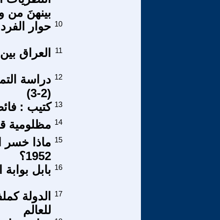
بينهنَ من 
10
حوار الفرد
11
العراق بين
12
دراسة التم
(2-3)
13
كتيب : فائ
14
مظلومية قط
15
ماذا خسر ال
1952؟
16
بابل بوابة ا
17
الدولة كملف
للعالم