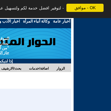
موافق - OK
لتوفير افضل خدمة لكم ولتسهيل عملي
أخبار عامة
-
وكالة أنباء المرأة
-
اخبار الأدب و
الموقع
يسارية
"من أج
حاز ال
إذا لديك
الزوار
اضافة/خدمات
بحث/الارشيف