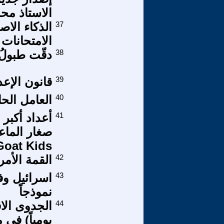
الاستاذ مح
37
الذكاء الاص
الامتحانات ا
38
دقّت طبولُ
39
قانون الإع
40
العامل الح
41
أعداد أكبر
Goat Kids
42
القمة الأم
43
اسرائيل وف
نموذجاً
44
يومياً) في