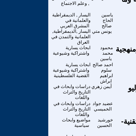
, وعلم الاجتماع
ياسين
اليسار , الديمقراطية
الحاج
والعلمانية في
صالح
المشرق العربي
يونس متي
اليسار ,الديمقراطية,
العلمانية والتمدن في
العراق
نهجية
محمود
ابحاث يسارية
محمد
واشتراكية وشيوعية
ياسين
احمد صالح
ابحاث يسارية
سلوم
واشتراكية وشيوعية
ابراهيم
القضية الفلسطينية
ابراش
يو
أيمن زهري
دراسات وابحاث في
التاريخ والتراث
واللغات
عضيد جواد
دراسات وابحاث في
الخميسي
التاريخ والتراث
واللغات
نية-
خورشيد
مواضيع وابحاث
الحسين
سياسية