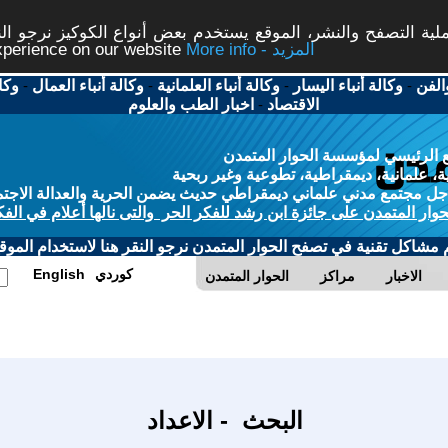
ة التصفح والنشر، الموقع يستخدم بعض أنواع الكوكيز نرجو النق
More info - المزيد
experience on our website
الفن
-
وكالة أنباء اليسار
-
وكالة أنباء العلمانية
-
وكالة أنباء العمال
-
وكا
الاقتصاد
-
اخبار الطب والعلوم
 الرئيسي لمؤسسة الحوار المتمدن
، علمانية، ديمقراطية، تطوعية وغير ربحية
ل مجتمع مدني علماني ديمقراطي حديث يضمن الحرية والعدالة الاجتم
حوار المتمدن على جائزة ابن رشد للفكر الحر والتى نالها أعلام في الفك
م مشاكل تقنية في تصفح الحوار المتمدن نرجو النقر هنا لاستخدام الموقع
كوردي
English
الاخبار
مراكز
الحوار المتمدن
البحث - الاعداد