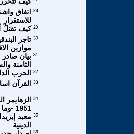
كيف تتحرر 
28
اتفاق واشن
للاستقرار
29
كيف تقتلُ 
30
تاجر البندق
موازين الاق
31
بيان صادر 
الثامنة وال
32
الحرب الدائ
33
القرآن اسا
34
الزهايمر ال
1951 -وما بعد 2011
35
معبد إيزيدا
الدينية
36
إصدار جديد 