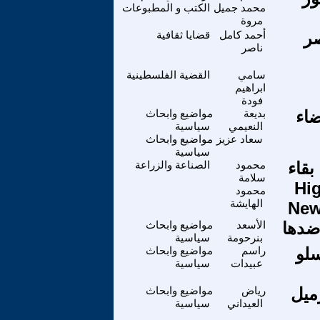
محمد جميل
الكتب و المطبوعات
مروة
صر
أحمد كامل
قضايا ثقافية
ناصر
سامي
القضية الفلسطينية
ابراهيم
فودة
ضاء
بديعة
مواضيع وابحاث
النعيمي
سياسية
سعاد عزيز
مواضيع وابحاث
سياسية
بقاء
محمود
الصناعة والزراعة
سلامة
Hi :
محمود
الهايشة
New
ضدها
الأسعد
مواضيع وابحاث
بنرحومة
سياسية
سلو
راسم
مواضيع وابحاث
عبيدات
سياسية
طاقة (500 ألف برميل
رياض
مواضيع وابحاث
العيداني
سياسية