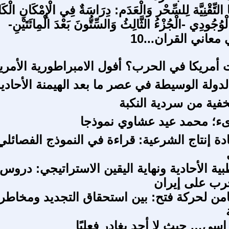
ا التِّقْنِيَّة لِلسِّحْر وَالْعَدَم: دِرَاسَةٌ فِي الْإِمْكَانِ الْك
وُجُودِي -الْجُزْءُ الثَّالِثُ وَالسِّتُّونَ بَعْدَ الْمِائَتَيْنِ-
معاني القران...10
أمريكا في الحرب؟ أفول الامبراطورية الأمري
لدولة الوسيطة في عصر ما بعد الهيمنة الأحادية 
خفية من سردية النكبة
ىء؛ محمد عيد عشاوي نموذجا
عادة إنتاج الشرعية: قراءة في النموذج الفصائلي
بية الأحادية ونهاية اليقين الاستراتيجي: دروس
رب على إيران
ثامن لحركة فتح: بين استحقاق التجديد ومخاطر 
اسي… حيث لا أحد يغادر فعليًا