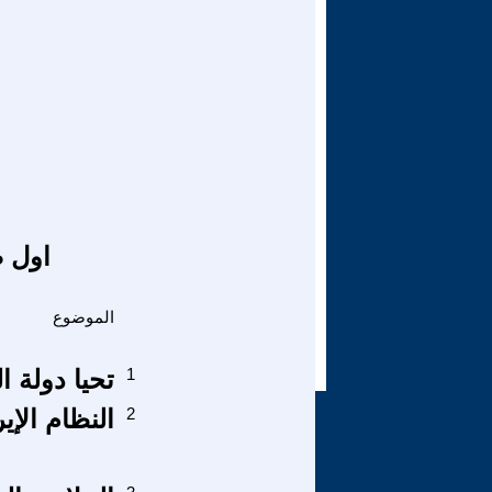
اول ص
الموضوع
1
تحيا دولة ا
2
النظام الإي