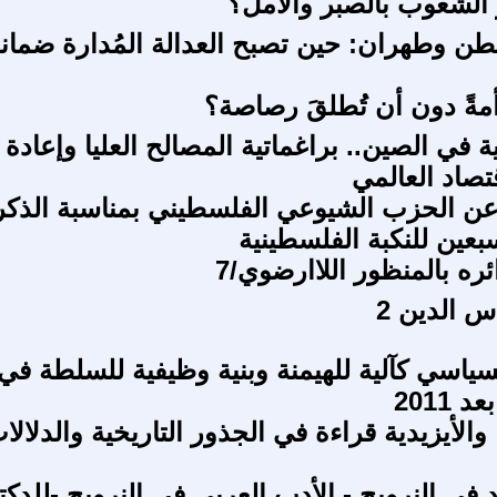
الشعوب بالصبر والأمل؟
طن وطهران: حين تصبح العدالة المُدارة ضمان
أمةً دون أن تُطلقَ رصاصة؟
ية في الصين.. براغماتية المصالح العليا وإعادة
تصاد العالمي
عن الحزب الشيوعي الفلسطيني بمناسبة الذك
سبعين للنكبة الفلسطينية
ره بالمنظور اللاارضوي/7
س الدين 2
سياسي كآلية للهيمنة وبنية وظيفية للسلطة في ل
 والأيزيدية قراءة في الجذور التاريخية والدلالا
في النرويج - الأدب العربي في النرويج -للدكت