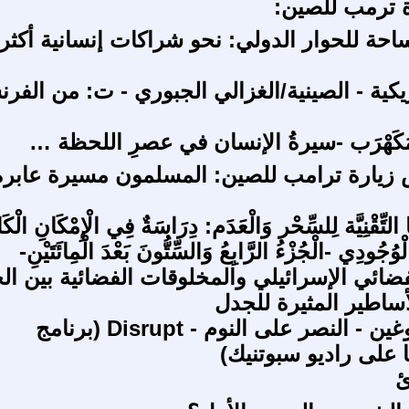
ة ترمب للصين:
ساحة للحوار الدولي: نحو شراكات إنسانية أكثر
يكية - الصينية/الغزالي الجبوري - ت: من الفرن
ُكَهْرَب -سيرةُ الإنسان في عصرِ اللحظة …
زيارة ترامب للصين: المسلمون مسيرة عابرة
ا التِّقْنِيَّة لِلسِّحْر وَالْعَدَم: دِرَاسَةٌ فِي الْإِمْكَانِ الْك
وُجُودِي -الْجُزْءُ الرَّابِعُ وَالسِّتُّونَ بَعْدَ الْمِائَتَيْنِ-
فضائي الإسرائيلي والمخلوقات الفضائية بين ال
أساطير المثيرة للجدل
ألكسندر دوغين - النصر على النوم - Disrupt (برنامج
 على راديو سبوتنيك)
ئ