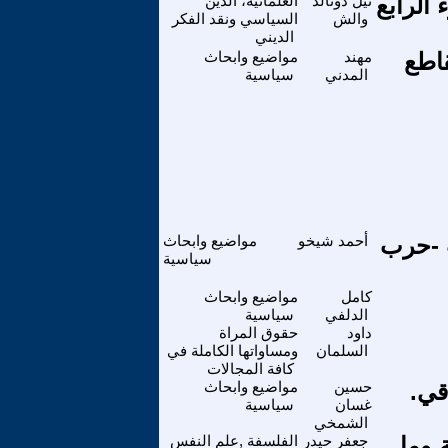
الرابع
نيل دونالد
العلمانية، الدين
والش
السياسي ونقد الفكر
الديني
قاطع
مهند
مواضيع وابحاث
المدني
سياسية
 -حرب
أحمد شيخو
مواضيع وابحاث
سياسية
كامل
مواضيع وابحاث
الدلفي
سياسية
داود
حقوق المراة
السلمان
ومساواتها الكاملة في
كافة المجالات
قي.
حسين
مواضيع وابحاث
غسان
سياسية
الشمخي
ة وما
جعفر حيدر
الفلسفة ,علم النفس