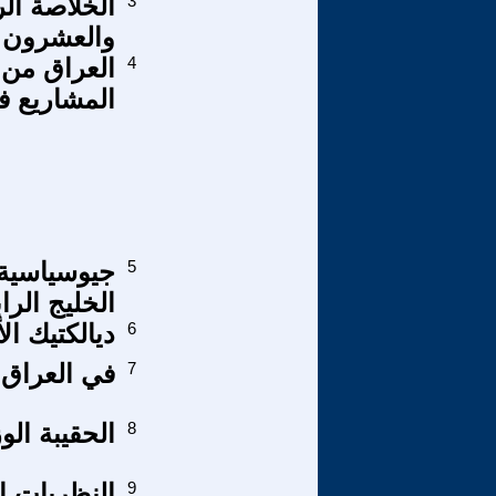
3
الخلاصة ال
والعشرون
4
العراق من 
المشاريع ف
5
جيوسياسية 
الخليج الرا
6
ديالكتيك الأ
7
في العراق.
8
الحقيبة ال
9
النظريات ال