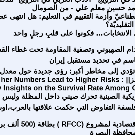
مد حسين معلم علي - من الصومال
طناعيّ وأزمة التقييم في التعليم: هل انتهى ع
لتقليديّة؟
 الانتخابات… فكونوا على قلبِ رجلٍ واحد
دام الصهيوني وتصفية المقاومة تحت غطاء الق
اسم في تحديد مستقبل إيران
 تؤدي إلى مخاطر أكبر: رؤى جديدة حول معدل 
صغار الماعز|| gher Numbers Lead to Higher Risks
 Insights on the Survival Rate Among 
ريكية الصينية تحرك صيني داخل المظلة وليس 
لسفة التفاوض التي حكمت علاقتها بالعرب،او
الجدوى الاقتصادية لمشروع (RFCC ) ب
 محافظة البصرة