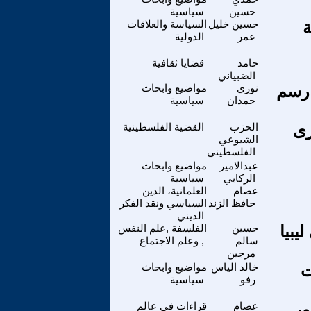
حسين
سياسية
ة
حسين خليل
السياسة والعلاقات
عمر
الدولية
حامد
قضايا ثقافية
الضبياني
 رسم
نوري
مواضيع وابحاث
حمدان
سياسية
رى
الحزب
القضية الفلسطينية
الشيوعي
الفلسطيني
عبدالامير
مواضيع وابحاث
الركابي
سياسية
عصام
العلمانية، الدين
حافظ الزند
السياسي ونقد الفكر
الديني
يبيا
حسين
الفلسفة ,علم النفس
سالم
, وعلم الاجتماع
مرجين
ت
خالد الياس
مواضيع وابحاث
رفو
سياسية
ور
عصام
قراءات في عالم