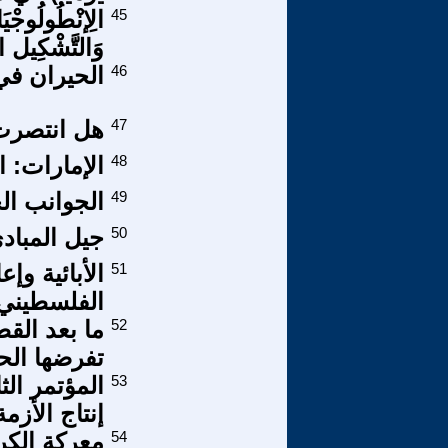
45
الِإنْطُولُوجْيَ
وَالتَّشْكِيل الْ
46
الحيران في 
47
هل انتصرت 
48
الإمارات: ا
49
الجوانب ال
50
جيل المباد
51
الأبائية وإ
الفلسطيني
52
ما بعد القط
تفرضها الح
53
المؤتمر ال
إنتاج الأزمة
54
معركة الكر