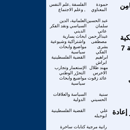
َامِن
حمودة
الفلسفة ,علم النفس
المعناوي
, وعلم الاجتماع
عبد الحسين
العلمانية، الدين
سلمان
السياسي ونقد الفكر
عاتي
الديني
كية
عبدالرحمن
ابحاث يسارية
مصطفى
واشتراكية وشيوعية
7
بشرى
مواضيع وابحاث
الفكي
سياسية
ابراهيم
القضية الفلسطينية
ابراش
مهند طلال
الإستعمار وتجارب
الاخرس
التحرّر الوطني
عائد زقوت
مواضيع وابحاث
سياسية
سنية
السياسة والعلاقات
الحسيني
الدولية
إعادة
علي
القضية الفلسطينية
ابوحبله
رانية مرجية
كتابات ساخرة