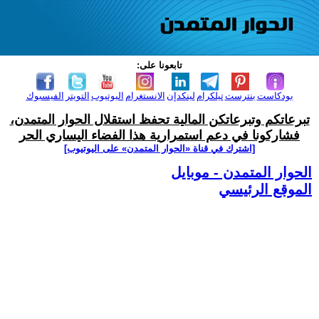
تابعونا على:
بودكاست
بنترست
تيلكرام
لينكدإن
الانستغرام
اليوتيوب
التويتر
الفيسبوك
تبرعاتكم وتبرعاتكن المالية تحفظ استقلال الحوار المتمدن،
فشاركونا في دعم استمرارية هذا الفضاء اليساري الحر
[اشترك في قناة ‫«الحوار المتمدن» على اليوتيوب]
الحوار المتمدن - موبايل
الموقع الرئيسي