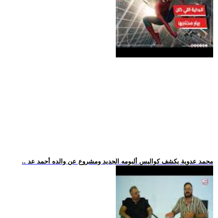
.. محمد عدوية يكشف كواليس ألبومه الجديد ومشروع عن والده أحمد عد