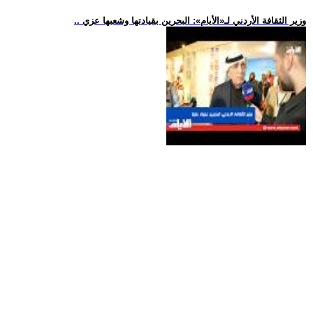
.. وزير الثقافة الأردني لـ«الأيام»: البحرين بقيادتها وشعبها عزي