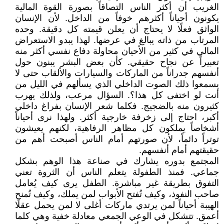
الغريب أن أكثر الناس التصاقاً بصورة القوة المالية
يكونون أحياناً أكثرهم خوفاً من الداخل. لأن الإنسان
الواثق فعلًا لا يحتاج أن يعلن قيمته كل دقيقة. وحده
المرتاب من ذاته يبالغ في عرضها. لهذا يبدو الاستعراض
المالي في كثير من الأحيان محاولة دفاع نفسي أكثر منه
تعبيراً عن نجاح حقيقي. كأن بعض البشر يبنون حول
أنفسهم جدراناً من الماركات والسيارات والألقاب حتى لا
يسمعوا ذلك الصوت الداخلي الذي يسألهم في الليل من
أنت لو اختفى كل هذا؟. السؤال مرعب، ولذلك يهرب
كثيرون منه بالضجيج. فكلما شعر الإنسان بفراغ داخلي
أكبر، احتاج إلى زخرفة خارجية أكثر. ولهذا نرى أحياناً
أشخاصاً يملكون كل مظاهر الرفاهية، لكنهم يعيشون
توتراً دائماً، لأن صورتهم أمام الناس أصبحت أهم من
حقيقتهم أمام أنفسهم.
المجتمع بدوره يشارك في صناعة هذا الوهم بشكل
جماعي. فمنذ الطفولة يتعلم الناس أن الثروة تعني
التفوق بطريقة غير مباشرة. الطفل يرى كيف يُعامل
صاحب النفوذ، وكيف تُفتح الأبواب لمن يملك، وكيف تُمنح
الهيبة أحياناً لمن يرتدي ماركات أغلى لا لمن يحمل عقلًا
أعمق. تتشكل في الوعي الجمعي معادلة خفية وهي كلما