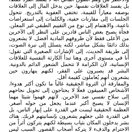
بل يفسد العلاقات نفسها. حين يدخل المال إلى العلاقات
بوصفه معياراً للقيمة، تختفي العفوية بالتدريج. تتحول
الجلسات إلى مقارنات خفية، والكلمات إلى استعراضات
ناعمة، والاهتمام إلى نوع من التقييم الطبقي غير المعلن.
فجأة يصبح بعض الناس قادرين على النظر إلى الآخرين
من الأعلى فقط لأن ظروفهم المادية أفضل. لا يشعرون
بذلك دائمًا بشكل مباشر، لكنه يتسلل إلى نبرة الصوت،
إلى طريقة الحديث، إلى الإشارات الصغيرة التي تقول:
أنا في مستوى آخرى وهنا تبدأ الكارثة النفسية للعلاقات
الإنسانية، لأن الكرامة لا تتحمل الشعور الدائم بالدونية.
البشر قد يصبرون على الفقر، لكنهم ينهارون حين
يشعرون أنهم يُعاملون كقيمة أقل.
والمفارقة أن الثروة الحقيقية غالباً ما تكون أكثر هدوءا.
الأشخاص العميقون فعلًا لا يحتاجون إلى تحويل نجاحهم
إلى سلاح نفسي ضد الآخرين. لأنهم فهموا شيئا مهما
الإنسان لا يصبح أكبر عندما يجعل من حوله أصغر.
العظمة الحقيقية ليست في القدرة على إبهار الناس، بل
في القدرة على جعلهم يشعرون بإنسانيتهم قربك. هناك
بشر يدخلون المكان بثياب بسيطة لكنهم يتركون أثراً من
الاحترام والدفء لا يتركه أصحاب القصور. السبب ليس