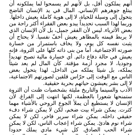
أنهم يملكون أقل، بل لأنهم لم يسمحوا لما يملكونه أن
يبتلع جوهرهم الإنساني. المال في يد الإنسان الناضج
يتحول إلى وسيلة للحياة، لا إلى هوية كاملة يعيش داخلها.
وربما لهذا السبب تحديداً يبدو بعض الفقراء أكثر راحة من
بعض الأثرياء. ليس لأن الفقر جميل، بل لأن الإنسان الذي
لا يربط قيمته بالمظاهر يعيش أخفّ نفسيا. لا يحتاج أن
يثبت نفسه كل يوم، ولا يخاف باستمرار من خسارة
صورته الاجتماعية. أما من بنى ذاته كلها على الثروة، فإنه
يعيش في حالة دفاع دائم. أي خسارة مالية تصبح تهديداً
وجوديا، لا مجرد أزمة مؤقتة. كأن المال لم يعد شيئاً
يملكه، بل شيئاً يملكه من الداخل. لهذا يتحول بعض
الناس مع الوقت إلى حرّاس قلقين لصورتهم الاجتماعية،
لا إلى بشر يعيشون حياتهم بحرية حقيقية.
الأدب والسينما والتاريخ مليئة بشخصيات ظنت أن الثروة
ستمنحها شعورا بالعظمة، لكنها انتهت إلى الفراغ. لأن
الإنسان لا يستطيع أن يملأ الجوع الروحي بالأشياء مهما
كثرت. يمكن شراء بيت ضخم، لكن لا يمكن شراء دفء
حقيقي داخله. يمكن شراء سرير فاخر، لكن لا يمكن
شراء نوم هادئ. يمكن شراء إعجاب الناس، لكن لا يمكن
شراء الحب الصادق. كل شيء مادي يملك حدوداً