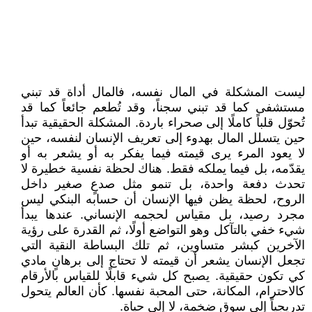
ليست المشكلة في المال نفسه، فالمال أداة قد تبني
مستشفى كما قد تبني سجناً، وقد تُطعم جائعاً كما قد
تُحوّل قلباً كاملًا إلى صحراء باردة. المشكلة الحقيقية تبدأ
حين يتسلل المال بهدوء إلى تعريف الإنسان لنفسه، حين
لا يعود المرء يرى قيمته فيما يفكر به أو يشعر به أو
يقدّمه، بل فيما يملكه فقط. هناك لحظة نفسية خطيرة لا
تحدث دفعة واحدة، بل تنمو مثل صدعٍ صغير داخل
الروح، لحظة يظن فيها الإنسان أن حسابه البنكي ليس
مجرد رصيد، بل مقياس لحجمه الإنساني. عندها يبدأ
شيء خفي بالتآكل وهو التواضع أولًا، ثم القدرة على رؤية
الآخرين كبشر متساوين، ثم تلك البساطة النقية التي
تجعل الإنسان يشعر أن قيمته لا تحتاج إلى برهانٍ مادي
كي تكون حقيقية. يصبح كل شيء قابلًا للقياس بالأرقام
كالاحترام، المكانة، حتى المحبة نفسها. كأن العالم يتحول
تدريجياً إلى سوق ضخمة، لا إلى حياة.