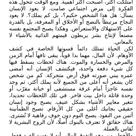
امتلكت أكثر، أصبحت أكثر أهمية. ومع الوقت تتحول هذه
الفكرة إلى مرض اجتماعي صامت. لا يعود الإنسان
يسأل: هل هذا الشخص حكيم؟، بل كم يملك؟. لا يعود
النجاح مرتبطاً بالنضج أو الأخلاق أو المعرفة، بل بالقدرة
على الاستهلاك والاستعراض. وهكذا يصبح المجتمع نفسه
مصنعاً لإنتاج بشر يربطون قيمتهم الذاتية بالأشياء لا
بالمعاني.
لكن الحياة تمتلك دائماً قسوتها الخاصة في كشف
الأوهام. لأن المال، مهما بدا قوياً، يبقى تافهاً أمام الزمن
والمرض والخسارة والموت. هناك لحظات يسقط فيها
كل شيء دفعة واحدة، فيكتشف الإنسان أنه أمضى
عمره يبني صورته فوق أرض متحركة. كم من شخص
كان يشعر أنه أعلى من الجميع لأنه يملك أكثر، ثم وجد
نفسه عاجزاً أمام غرفة مستشفى أو خيانة مقرّب أو
وحدة قاتلة داخل بيت فاخر. في تلك اللحظات تحديدا،
تتغير معايير الأشياء بشكل عنيف. يصبح وجود إنسان
حقيقي بجانبك أغلى من كل الأرقام. تصبح الطمأنينة
أثمن من النفوذ. يصبح النوم دون خوف رفاهية لا تُشترى.
هناك حقائق لا تعترف بالبنوك أصلًا، لأن الروح البشرية لا
تُقاس بالعملة.
والأخطر من وهم التفوق المالي أنه لا يفسد الفرد فقط،