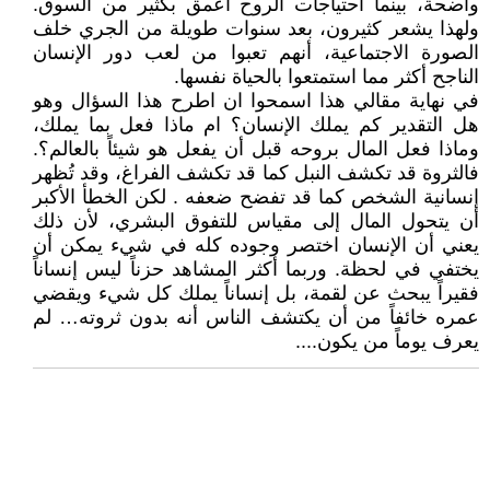
واضحة، بينما احتياجات الروح أعمق بكثير من السوق.
ولهذا يشعر كثيرون، بعد سنوات طويلة من الجري خلف
الصورة الاجتماعية، أنهم تعبوا من لعب دور الإنسان
الناجح أكثر مما استمتعوا بالحياة نفسها.
في نهاية مقالي هذا اسمحوا ان اطرح هذا السؤال وهو
هل التقدير كم يملك الإنسان؟ ام ماذا فعل بما يملك،
وماذا فعل المال بروحه قبل أن يفعل هو شيئاً بالعالم؟.
فالثروة قد تكشف النبل كما قد تكشف الفراغ، وقد تُظهر
إنسانية الشخص كما قد تفضح ضعفه . لكن الخطأ الأكبر
أن يتحول المال إلى مقياس للتفوق البشري، لأن ذلك
يعني أن الإنسان اختصر وجوده كله في شيء يمكن أن
يختفي في لحظة. وربما أكثر المشاهد حزناً ليس إنساناً
فقيراً يبحث عن لقمة، بل إنساناً يملك كل شيء ويقضي
عمره خائفاً من أن يكتشف الناس أنه بدون ثروته… لم
يعرف يوماً من يكون....