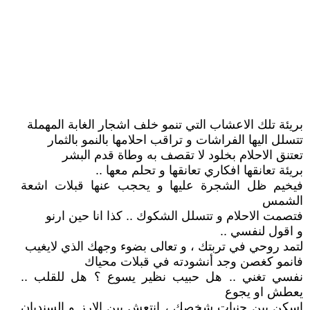
بريئة تلك الاعشاب التي تنمو خلف اشجار الغابة المهملة
تتسلل اليها الفراشات و تراقب احلامها بالنمو بالثمار
تعتنق الاحلام بخلود لا تقصف به وطاة قدم البشر
بريئة تعانقها افكاري تعانقها و تحلم معها ..
فيخيم ظل الشجرة عليها و يحجب عنها قبلات اشعة
الشمس
فتصمت الاحلام و تتسلل الشكوك .. كذا انا حين ارنو
و اقول لنفسي ..
لتمد روحي في تربتك ، و تعالى بضوء وجهك الذي لايغيب
فانمو كغصن وجد أنشودته في قبلات محياك
نفسي تغني .. هل حبيب نظير يسوع ؟ هل للقلب ..
يعطش او يجوع
اسكن بين جنبات شخصك ، انتعش بين الارز و السنديان