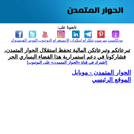
تابعونا على:
بودكاست
بنترست
تيلكرام
لينكدإن
الانستغرام
اليوتيوب
التويتر
الفيسبوك
تبرعاتكم وتبرعاتكن المالية تحفظ استقلال الحوار المتمدن،
فشاركونا في دعم استمرارية هذا الفضاء اليساري الحر
[اشترك في قناة ‫«الحوار المتمدن» على اليوتيوب]
الحوار المتمدن - موبايل
الموقع الرئيسي