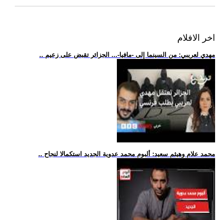
اخر الافلام
.. مهدي لعريبي: من السينما إلى -مافيا-... الجزائر تقبض على زعيم
.. محمد علام وهيثم سعيد: ألبوم محمد عدوية الجديد استكمالا لنجاح