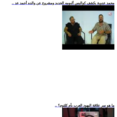
.. محمد عدوية يكشف كواليس ألبومه الجديد ومشروع عن والده أحمد عد
.. ما هو سر علاقة اليهود العرب بأم كلثوم؟