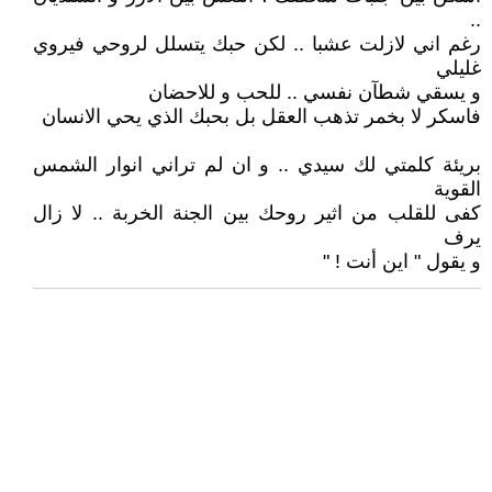
..
رغم اني لازلت عشبا .. لكن حبك يتسلل لروحي فيروي
غليلي
و يسقي شطآن نفسي .. للحب و للاحضان
فاسكر لا بخمر تذهب العقل بل بحبك الذي يحي الانسان
بريئة كلمتي لك سيدي .. و ان لم تراني انوار الشمس
القوية
كفى للقلب من اثير روحك بين الجنة الخربة .. لا زال
يرف
و يقول " اين أنت ! "