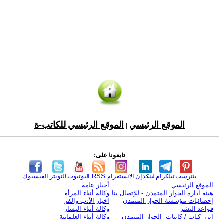
الموقع الرئيسي
الموقع الرئيسي للكاتب-ة
|
تابعونا على:
بنترست
تيلكرام
لينكدإن
الانستغرام
RSS
اليوتيوب
التويتر
الفيسبوك
الموقع الرئيسي
أخبار عامة
هيئة ادارة الحوار المتمدن - للإتصال بنا
وكالة أنباء المرأة
إحصائيات مؤسسة الحوار المتمدن
اخبار الأدب والفن
قواعد النشر
وكالة أنباء اليسار
ابرز كتاب / كاتبات الحوار المتمدن
وكالة أنباء العلمانية