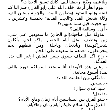
وبلاعيمه ويكح. رجعتنا للف! كأنك تسبق الاحداث؟
- اليوم الغاز أزمة، خلف الله على (ابو الغاز ) ضم النا كم
قنينة و(ابو الستوتة)وصلهن للبيت، والچولة بستين الف،
ولالة بثنعش الف، و"الحِب القديم" بخمسة وعشرين…
مو حجيت قبل سنة عليهن؟!
- أي .. وسالفة اللف؟
- هذولة مثل صاحبك(ابو الچاي) ما متعودين على شيء
زين ونظيف. مثل أيام الحصار ماكو لحم، يأكلون
شجر(كوسة) وباذنجان وباجلة. ومن تنطيهم لحم
يتخربطون، معدهم ما متعودة على اللحم..
- راح اگل للنداف يسوي چيس قماش ازغير الك بدل
العلاگة.
- وعلى هذه الأوضاع أنا مستعد اسويلكم دورة باللف
لمدة أسبوع مجانية.
- ما تگلي وين اتعلمت اللف؟
- بالسجن.
- سيد عندي سؤال!
- تفضل!
- شنو الفرق بين السياسيين أيام زمان وهاي الأيام؟
- الفرق مثل السلام عليكم أيام زمان وهالأيام.