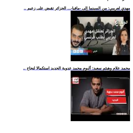
.. مهدي لعريبي: من السينما إلى -مافيا-... الجزائر تقبض على زعيم
.. محمد علام وهيثم سعيد: ألبوم محمد عدوية الجديد استكمالا لنجاح