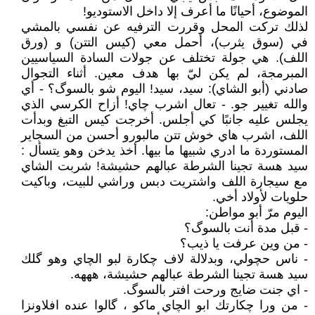
الموضوع، أحيانًا ما أعرف إلا داخل الاستوديو!
لذلك تركت المحل وقررت الترفيه عن نفسي بالمشي
في (سوق يثرب)، أحمل معي (كيس التتن) و (ورق
اللف). هي جولة تختلف عن جولات السادة السياسيين
المبرمجة، لم يكن ليّ بها هدف معين. أثناء التجوال
صادني (أبو الشاي): سيد، سيد! اليوم شو بالسوگ؟ - أي
والله تغيير جو. - تعال اشرب چاي! أزاح الكرسي الذي
يجلس عليه جانبًا كي أجلس. أخرجت كيس التبغ وبدأت
اللف، اشرب هاي خوش تتن مالبورو أحسن من السجاير
المستوردة ما ادري شبيها ما بيها. أخذ يدخن وهو يتسأل :
سيد هسة تجينا الشرطة عبالهم حشيشة! شربت الشاي
مع سيجارة اللف واشتريت دبس وراشي للبيت، وباكيت
حلويات لأولاد أخي.
اليوم مرّ أبو مواطن:
- قبل مدة أنت بالسوگ؟
- من وين عرفت يا ذيب؟
- ناس حچولي، وبدلالة لاف چكارة لبو الچاي وهو گلك
سيد هسة تجينا الشرطة عبالهم حشيشة، هههه.
- اي جنت ضايج ورحت افتر بالسوگ.
- من ورا چكارتك ابو الچاي ماكو ، گالوا عنده افلاونزا