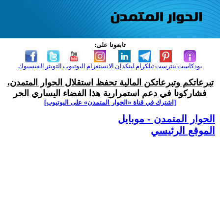
تابعونا على:
بودكاست
بنترست
تيلكرام
لينكدإن
الانستغرام
اليوتيوب
التويتر
الفيسبوك
تبرعاتكم وتبرعاتكن المالية تحفظ استقلال الحوار المتمدن،
فشاركونا في دعم استمرارية هذا الفضاء اليساري الحر
[اشترك في قناة ‫«الحوار المتمدن» على اليوتيوب]
الحوار المتمدن - موبايل
الموقع الرئيسي