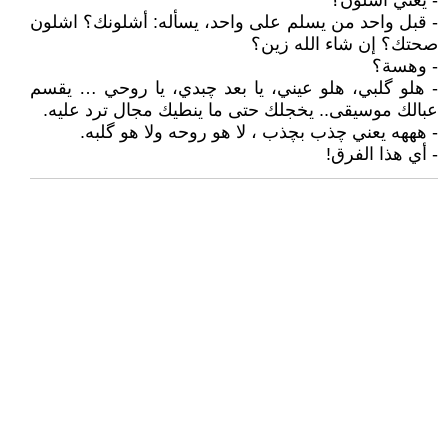
- يعني أشلون؟
- قبل واحد من يسلم على واحد، يسأله: أشلونك؟ اشلون
صحتك؟ إن شاء الله زين؟
- وهسة؟
- هلو گلبي، هلو عيني، يا بعد چبدي، يا روحي … يقسم
عبالك موسيقى.. يخجلك حتى ما ينطيك مجال ترد عليه.
- هههه يعني چذب بچذب ، لا هو روحه ولا هو گلبه.
- أي هذا الفرق!