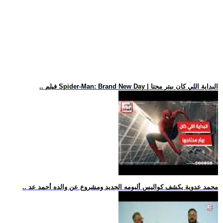
.. فيلم Spider-Man: Brand New Day | البداية اللي كان بيتر محتا
.. محمد عدوية يكشف كواليس ألبومه الجديد ومشروع عن والده أحمد عد