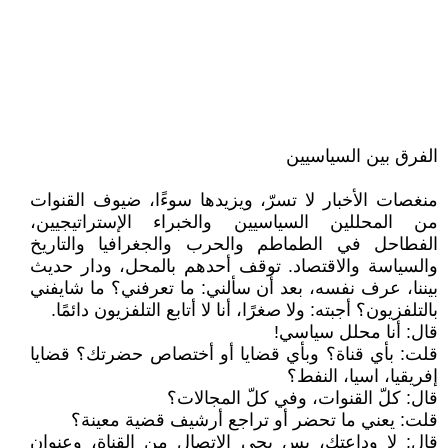
الفرق بين السياسيين
منغصات الأخبار لا تسرّ، ويزيدها سوءًا، ضيوف القنوات
من المحللين السياسيين والخبراء الإستراتيجيين،
الفطاحل في الطماطم والحرب والجغرافيا والتاريخ
والسياسة والاقتصاد. توقف أحدهم بالمحل، ودار حديث
بيننا، عرف نفسه، بعد أن سألني: ما تعرفني؟ ما شايفني
بالتلفزيون؟ أجبته: ولا صغرًا، أنا لا أتابع التلفزيون دائمًا.
قال: أنا محلل سياسي!
قلت: بأي قناة؟ وبأي قضايا أو أختصاص حضرتك؟ قضايا
إفريقيا، اسيا، النفط؟
قال: كلّ القنوات، وفي كلّ المجالات؟
قلت: يعني ما تحضر أو تراجع أرشيف قضية معينة؟
قال: لا وداعتك، بس يجي الاتصال من القناة، وعنوان