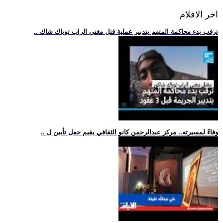
اخر الافلام
.. ترقب بدء محاكمة المتهم بتدبير عملية قتل مغني الراب توباك شاك
.. وفاءً لمسيرته.. مركز عبدالرحمن كانو الثقافي يقيم حفل تأبين ل