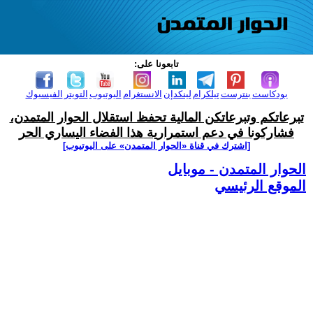
تابعونا على:
بودكاست
بنترست
تيلكرام
لينكدإن
الانستغرام
اليوتيوب
التويتر
الفيسبوك
تبرعاتكم وتبرعاتكن المالية تحفظ استقلال الحوار المتمدن،
فشاركونا في دعم استمرارية هذا الفضاء اليساري الحر
[اشترك في قناة ‫«الحوار المتمدن» على اليوتيوب]
الحوار المتمدن - موبايل
الموقع الرئيسي