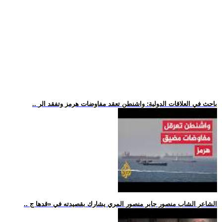
.. باحث في العلاقات الدولية: واشنطن تعقد مفاوضات هرمز وتفقد الر
.. الشاعر الشاب منصور جابر منصور المري يشارك بقصيدته في «قدها ج