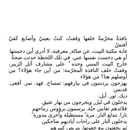
نافذةٌ مخرّمةٌ خلفها وقفتُ، كنتُ بعينيّ وأصابع كفيّ
أفتشُ
غابة مكتبة البيت، عن ضالة ٍ معرفية، لا أدري أين دحستها
أو هي دحست نفسها عني. في تلك اللحظة حدثت ضجةٌ
خارج البيت المبني وحده ُ على مشارف أثل الزبير،
وقفتُ خلف النافذة المخرّمة: من أين جاء هؤلاء؟ من
أوصلهم هنا؟ مَن هؤلاء
يهزجون يردسون في بيارقهم: تمساح. فهد. نمر. أفعى.
قدنس.
ديك. ثور. أيل.
يدخلون في ليل ٍ ويخرجون من نهار عتيق.
قلائدهم ثعابين حيّة. يرسمون برؤوس رماحهم
نارا. تندلع النار. مرة ً مستطيلة وأخرى مدورة ً
يدخلون النار على راحات أياديهم ضاحكين
ثم يخفتون مع خفوتها. يتربص كبيرهم