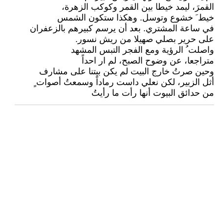
القمرَ، ليمد خيطا بين القمر وكوكب الزهرة،
خيط َ خشوع وتوسل. وهكذا ستكون الشمس
في ساعة المشتري. بعد أن يرسم كبيرهم بالزعفران
على حرير بصلي صهيلا من ريش نسور.
واصلت ُ الرؤية ومع الفجر التبس المشهد
متراجعا، عن وضوح الصبح، لم ار احداً
وحين صرتُ خارج البيت لم يكن بيتنا على مشارف
أثل الزبير، لكن نعلي داست رماداً وسمعتُ أصوات ٍ
من حدائق البيوت أنها رأت ما رأيتُ