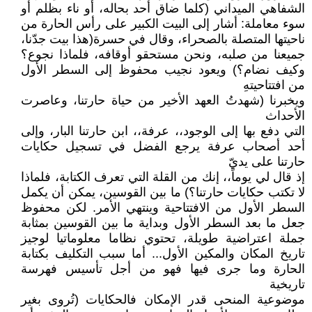
الشفاهي الميداني (كلما ضاق أحد بحاله، أو ناء بظلم أو
سوء معاملة: أشار إلى البيت الكبير على رأس الحارة من
ناحيتها المتصلة بالصحراء، وقال في حسرة(هذا بيت جدّنا،
جميعنا من صلبه، ونحن مستحقو أوقافه، فلماذا نجوع؟
وكيف نضام؟) ويعود نجيب محفوظ إلى السطر الأول
من افتتاحيتهِ
ويخبرنا (شهدتُ العهد الأخير من حياة حارتنا، وعاصرت
الأحداث
التي دفع بها إلى الوجود،، عرفة،، ابن حارتنا البار، وإلى
أحد أصحاب عرفة يرجع الفضل في تسجيل حكايات
حارتنا على يديّ
إذ قال لي يوماً،، إنك من القلة التي تعرف الكتابة، فلماذا
لا تكتب حكايات حارتنا؟) ما بين القوسين، يمكن أن يكمل
السطر الأول من الافتتاحية وينتهي الأمر. لكن محفوظ
جعل ما بعد السطر الأول وبداية ما بين القوسين بمثابة
جملة اعتراضية طويلة، تحتوي نظاما معلوماتيا لوجيز
تاريخ المكان والمكين الأول... أما سبب التكليف بكتابة
الحارة وما جرى فيها فهو من أجل تأسيس فهرسة
تاريخية
موضوعية المنحى قدر الإمكان فالحكايات (تُروى بغير