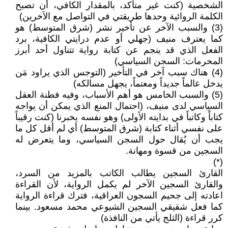
الشخصية (كنت غير متأكد، بالمقدار الكافي، أن تصبح
الكلمة الروائية وحدها طريقتي في التواصل مع الآخرين)
(3) والسبب الآخر عن تأخير نشر (شرق المتوسط) هو
كما يعترف منيف (جهلي أو عدم درايتي الكافية، برد
الفعل الذي قد ينجم عن كتابة رواية تتناول أحد أبرز
المحرمات: السجن السياسي)
(4) هناك سبب آخر في التأخير (التوجس الذي يراود مَن
يدخل عالماً جديداً ومعتماً، يجهل مسالكه)
(5) والسبب الخامس هو أهم الأسباب، وفيه فطنة العقل
السياسي لدى منيف، (احتمال المنع الذي يمكن أن يواجه
كتاباً وكاتباً في بدايته الأولى) وهو نفسه يخبرنا (كنت رقيباً
على نفسي أثناء كتابة (شرق المتوسط) أي لم أقل كل ما
يجب أن يُقال حول السجن السياسي، وما يتعرض له
السجين من قسوة ومهانة.
(*)
القارئ السجين يطالب الكاتب بالمزيد من السرد،
والقارئ السجين الآخر لم يكمل الرواية، لأن القراءة
اعادته إلى جحيم السجون العراقية، فترك قراءة الرواية
كما فعل شقيقي السجين الشيوعي محمد مسعود. بينما
كرر قراءة (الثلج يأتي من النافذة)