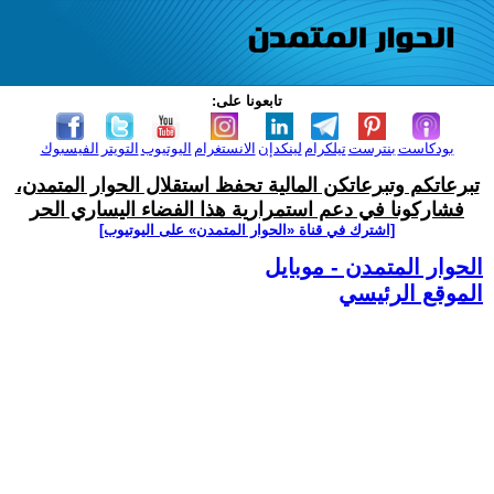
تابعونا على:
بودكاست
بنترست
تيلكرام
لينكدإن
الانستغرام
اليوتيوب
التويتر
الفيسبوك
تبرعاتكم وتبرعاتكن المالية تحفظ استقلال الحوار المتمدن،
فشاركونا في دعم استمرارية هذا الفضاء اليساري الحر
[اشترك في قناة ‫«الحوار المتمدن» على اليوتيوب]
الحوار المتمدن - موبايل
الموقع الرئيسي