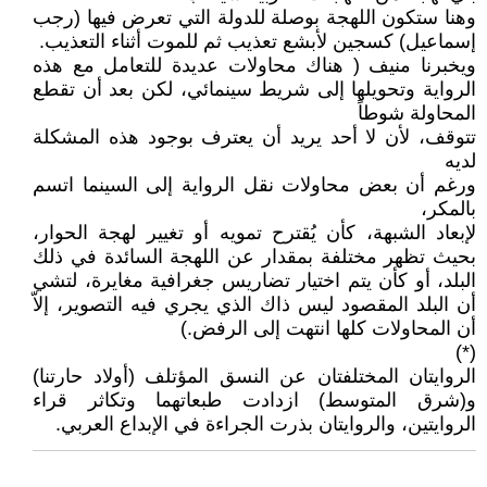
وهنا ستكون اللهجة بوصلة للدولة التي تعرض فيها (رجب
إسماعيل) كسجين لأبشع تعذيب ثم للموت أثناء التعذيب.
ويخبرنا منيف ( هناك محاولات عديدة للتعامل مع هذه
الرواية وتحويلها إلى شريط سينمائي، لكن بعد أن تقطع
المحاولة شوطاً
تتوقف، لأن لا أحد يريد أن يعترف بوجود هذه المشكلة
لديه
ورغم أن بعض محاولات نقل الرواية إلى السينما اتسم
بالمكر،
لإبعاد الشبهة، كأن يُقترح تمويه أو تغيير لهجة الحوار،
بحيث تظهر مختلفة بمقدار عن اللهجة السائدة في ذلك
البلد، أو كأن يتم اختيار تضاريس جغرافية مغايرة، لتشي
أن البلد المقصود ليس ذاك الذي يجري فيه التصوير، إلاّ
أن المحاولات كلها انتهت إلى الرفض.)
(*)
الروايتان المختلفتان عن النسق المؤتلف (أولاد حارتنا)
و(شرق المتوسط) ازدادت طبعاتهما وتكاثر قراء
الروايتين، والروايتان بذرت الجراءة في الإبداع العربي.