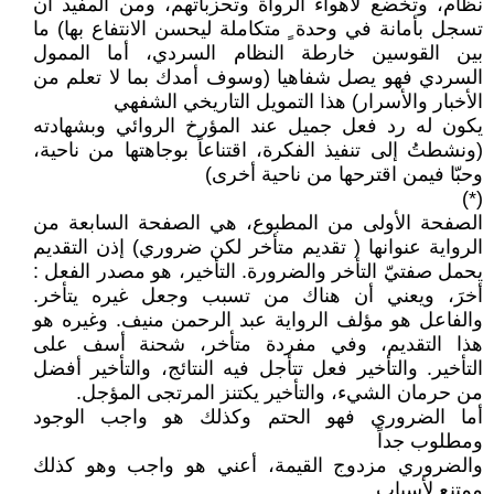
نظام، وتخضع لأهواء الرواة وتحزباتهم، ومن المفيد أن
تسجل بأمانة في وحدة ٍ متكاملة ليحسن الانتفاع بها) ما
بين القوسين خارطة النظام السردي، أما الممول
السردي فهو يصل شفاهيا (وسوف أمدك بما لا تعلم من
الأخبار والأسرار) هذا التمويل التاريخي الشفهي
يكون له رد فعل جميل عند المؤرخ الروائي وبشهادته
(ونشطتُ إلى تنفيذ الفكرة، اقتناعاً بوجاهتها من ناحية،
وحبّا فيمن اقترحها من ناحية أخرى)
(*)
الصفحة الأولى من المطبوع، هي الصفحة السابعة من
الرواية عنوانها ( تقديم متأخر لكن ضروري) إذن التقديم
يحمل صفتيّ التأخر والضرورة. التأخير، هو مصدر الفعل :
أخرَ، ويعني أن هناك من تسبب وجعل غيره يتأخر.
والفاعل هو مؤلف الرواية عبد الرحمن منيف. وغيره هو
هذا التقديم، وفي مفردة متأخر، شحنة أسف على
التأخير. والتأخير فعل تتأجل فيه النتائج، والتأخير أفضل
من حرمان الشيء، والتأخير يكتنز المرتجى المؤجل.
أما الضروري فهو الحتم وكذلك هو واجب الوجود
ومطلوب جداً
والضروري مزدوج القيمة، أعني هو واجب وهو كذلك
ممتنع لأسباب