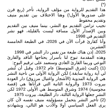
(*)
هذا التقديم للرواية من مؤلف الرواية، تأخر (ربع قرن
على صدورها الأول!) وهنا الاختلاف بين تقديم منيف
وتقديم محفوظ
نجيب تزامن التقديم مع النشر، بينما منيف بين التقديم
وبين الإصدار الأول مسافة ليست بالقليلة، فهو نشر
التقديم في 1998
وأنا كقارئ قرأت الآن في 2026، في الطبعة الخامسة
العشرين
2025، إذن هناك طبعة من نفس دار النشر في 1998
وهذه المقدمة تبوح لنا بأسرار يحتاجها الناقد والقارئ
النوعي وربما القارئ العادي وسنعمد على ترقيم البوح:
(1) (كتبت (شرق المتوسط) عام 1972، وقبل أن تُنشر
لي أية رواية سابقة.) لكن الرواية الأولى من ناحية النشر
هي الرواية المدوية (الأشجار واغتيال مرزوق) دار العودة
بيروت 1973 والرواية الثانية التي قرأناها هي (قصة
مجوسية) 1974 وشرق المتوسط هي الأولى 1972 لكن
النشر جعلها الرواية الثالثة، دار الطليعة، بيروت 1975
(2) تأخير النشر يتحمل مسؤوليته منيف نفسه لأن كان
يرى الفعل السياسي أولا والأدب هو التالي، وبشهادتهِ