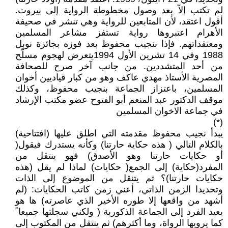
لم تكتب إلاّ بعد وصول مخطوطة الرواية إلى بيروت.
أقول اعتقد، لأن المتابعين للرواية وهي تنشر في صحيفة
الأهرام اعتبروها رواية تستفز مشاعر المسلمين
ومعتقداتهم. فإذا بنجيب محفوظ بعد فوزه بجائزة نوبل
1988 وفي 14 تشرين الأول 1994يتعرض لهجوم مسلّح
من أحد المتشددين. من جانب آخر صرح للصحافة
المصرية الأستاذ مهدي عاكف وهو من كبار قياديين أخوان
المسلمين، باعتزاز الجماعة بنجيب محفوظ، وكذلك
موقف الدكتور عبد المنعم أبو الفتوح عضو مكتب الإرشاد
في جماعة الاخوان المسلمين
(*)
يبدأ نجيب محفوظ مقدمته التي اطلق عليها (افتتاحية)
بالكلام التالي ( هذه حكاية حارتنا) وكأنه يستدرك فيقول(
أو حكايات حارتنا وهو الأصدق) فهو ينتقل من
المفرد(حكاية) إلى الجمع( حكايات) لماذا لم يقل (هذه
حكايات حارتنا)؟ ثم يتنقل من الموضوع إلى الذات
وتحديدا الزمن الذاتي، أعني زمن كاتب الحكايات: (لم
أشهد من واقعها إلا طوره الأخير الذي عاصرته) ها هو
يعيد الفرد إلى الجماعة الذكورية ( ولكني سجلتها جميعا ً
كما يرويها الرواة، وما أكثرهم) ثم ينتقل من المكتوب إلى