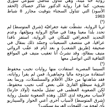
رواية حنا مينه، وهي تتناول مناضل شيوعي سوري
يسجن، كما قرأ رواية الدكتور شاكر خصباك (الحقد
الأسود) التي تتناول السجناء بتوقيت مجازر 8 شباط
1963
(*)
ثريا الرواية، نشطّت تقية جغرافيّة (شرق المتوسط) لم
تحدد بلدا معينا وهذا في صالح الرواية ومؤلفها، وعدم
التحديد الجغرافي للمكان في الرواية، استفز ناقدا
عراقيا، في منتصف السبعينات وجسّد ذلك بمقال في
صحيفة (طريق الشعب) و بعد أيام قد عقّب الروائي
منيف بمقالةٍ، وقد نشرتُ أنا تعقيب منيف في المواقع
الثقافية التي اتواصل معها
(*)
السينما المصرية استفادت منها روايات نجيب محفوظ
استفادة مزدوجة ماليا وجماهيريا، فمن لم يقرأ رواياته،
فقد شاهدتها من خلال الأفلام والمسلسلات، وربما بعد
الرؤية سيطلع القارئ على بعض كتب نجيب محفوظ،
لكن الصعوبة العظمى في تمثيل ملحمة (أولاد حارتنا)
لأسباب معروفة لدى الكل. وهذه الصعوبة تشمل رواية
(شرق المتوسط) لأسباب أخرى أعني الحوار والسيناريو
بأي لهجة من اللهجات العربية سيكتب؟