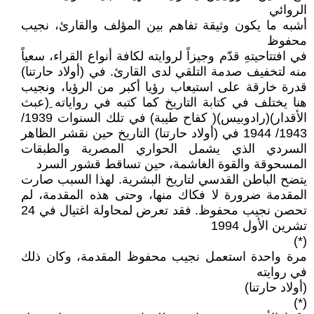
الروائي
أشبه ما يكون وثيقة تفاهم بين المؤلف والقارئ، نجيب
محفوظ
في افتتاحيتهِ قدّم وجيزاً لروايته لكافة أنواع القراء، سعياً
منه لتخفيف صدمة التلقي لدى القارئ. في (أولاد حارتنا)
قدرة خارقة على استيعاب رؤيا أكبر من الرؤيا، ونجيب
هنا يختلف في كتابة التاريخ كما كتبه في رواياته ِ(عبث
الأقدار)(رادوبيس)( كفاح طيبة) في تلك السنوات 1939/
1943/ 1944 في (أولاد حارتنا) التاريخ حين نقشر الظاهر
السردي الذي يشمل الحواري المصرية والطبقات
المسحوقة والقوة الغاشمة، حين تساقط قشور السرد
يتضح الباطن القدسي لتاريخ البشرية. لهذا السبب صارت
المقدمة ضرورة لا فكاك منها، وحتى هذه المقدمة، لم
تحصن نجيب محفوظ. فقد تعرض لمحاولة اغتيال في 24
تشرين الأول 1994
(*)
مرة واحدة استعمل نجيب محفوظ المقدمة، وكان ذلك
في روايته
(أولاد حارتنا)
(*)