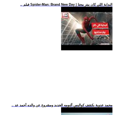
.. فيلم Spider-Man: Brand New Day | البداية اللي كان بيتر محتا
.. محمد عدوية يكشف كواليس ألبومه الجديد ومشروع عن والده أحمد عد