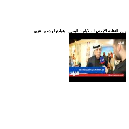
.. وزير الثقافة الأردني لـ«الأيام»: البحرين بقيادتها وشعبها عزي