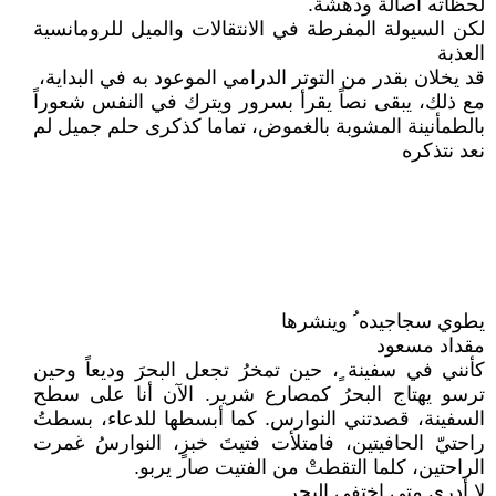
لحظاته أصالة ودهشة.
لكن السيولة المفرطة في الانتقالات والميل للرومانسية
العذبة
قد يخلان بقدر من التوتر الدرامي الموعود به في البداية،
مع ذلك، يبقى نصاً يقرأ بسرور ويترك في النفس شعوراً
بالطمأنينة المشوبة بالغموض، تماما كذكرى حلم جميل لم
نعد نتذكره
يطوي سجاجيده ُ وينشرها
مقداد مسعود
كأنني في سفينة ٍ، حين تمخرُ تجعل البحرَ وديعاً وحين
ترسو يهتاج البحرُ كمصارع شرير. الآن أنا على سطح
السفينة، قصدتني النوارس. كما أبسطها للدعاء، بسطتُ
راحتيّ الحافيتين، فامتلأت فتيتَ خبزٍ، النوارسُ غمرت
الراحتين، كلما التقطتْ من الفتيت صار يربو.
لا أدري متى اختفى البحر