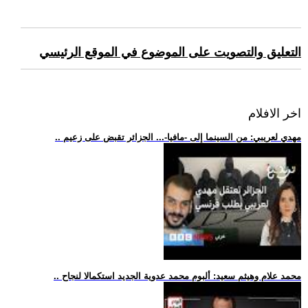
التعليق والتصويت على الموضوع في الموقع الرئيسي
اخر الافلام
.. مهدي لعريبي: من السينما إلى -مافيا-... الجزائر تقبض على زعيم
.. محمد علام وهيثم سعيد: ألبوم محمد عدوية الجديد استكمالا لنجاح