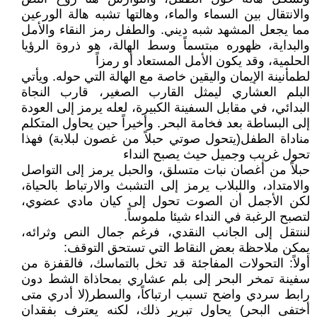
والانتقال بين السماء والماء، وهالتها تشبه هالة الورعين
مما يجعل المشهد شبه ديني. والطفل رمز النقاء والأمل
والبداية، ظهوره مبتسماً وسط الهالة، هو ذروة الرؤيا
الحلمية، وقد يكون الأمل المستعاد أو رمزاً
لطمأنينة الإيمان واليقين خاصة مع الهالة التي حوله. ويأتي
البلم العشاري ليمثل القارب الصغير، قارب النجاة
البدائي، في مقابل السفينة الكبيرة، لعله يرمز إلى العودة
إلى البساطة بعد فخامة البحر. وأخيراً حين يحاول المتكلم
مناداة الطفل(يتحول صوتي حبلاً من غصون لبلابة) فهذا
تحول غريب وجميل حيث يصبح النداء
حبلاً من أغصان نبات متسلق، والحبل يرمز إلى التواصل
والامتداد، واللبلاب يرمز إلى التشبث والارتباط بالحياة،
لكن الأجمل أن الصوت تحول إلى كيان مادي عضوي،
لتصبح الرغبة في النداء شيئا ملموساً.
لننتقل إلى الجانب النقدي، فرغم جمال النص وثرائه،
يمكن ملاحظة بعض النقاط التي تستحق التوقف:
أولاً: التحولات المفاجئة قد تخل بالتماسك، فالقفزة من
سفينة تمخر البحر إلى بلم عشاري بمحاذاة الشط دون
رابط سردي واضح تسبب ارتباكاً، والسطر(لا أدري متى
أختفى البحر) يحاول تبرير ذلك، لكنه يعترف بفقدان