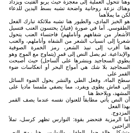
وهنا تتحول العملية إلى معجزة حيث يربو الفتيت ويزداد
وهناك نزعة روحانية واضحة تشبه بسط اليدين للدعاء
لكن ما يملأهما
هو الخبز المادي، والطيور هنا تشبه ملائكة تبارك الفعل
الطقوسي. أما في صورة (فتيانٌ يحتسون العنب فتسيل
الأشعار من شفاههم وأناملهم) فاحتساء العنب يتحول
شعريا إلى انسياب الشعر من الشفاه وأناملهم، والعنب
هنا أقرب إلى نبيذ الشعر، رمز الخمرة الصوفية
والإبداعية. ثم يصل النص إلى قمرٍ (يتماوج مع الموج وهو
يطوي السجاجيد وينشرها على الساحل) حيث أصبحت
السجاجيد بلا شك هي أمواج البحر أو انعكاسات ضوء
القمر على
سطح الماء، وفعل الطي والنشر يحول الضوء السائل
إلى قماش يطوى ويفرد، مما يضفي ملمسا ماديا على
المشهد، ويلاحظ هنا
أن النص يأتي مطابقاً للعنوان نفسه عندما يصف القمر
بهذا الفعل
المزدوج.
أما الرمزية فتحضر بقوة: النوارس تظهر كرسل، تملأ
الراحتين
وتشكل هالة حول الطفل، والنوارس هنا روح النص