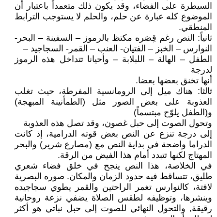
السيطرة على الفضاء، وقد يكون ذلك متعمداً باعتبار أن
الموضوع كله عبارة عن حلم، والحلم لا يستوجب الترابط
المنطقي.
ثانياً: النص رغم قِصَره مكتظ بالرموز – السفينة – البحر-
النوارس – الخبز – الفتيان- العنب – القمر- السجاجيد –
الطفل – الهالة – اللبلابة – وأحيانا تتداخل هذه الرموز
لدرجة
أنها تخنق بعضها بعضا.
ثالثا: هناك ميل إلى الرومانسية المفرطة، حيث تغلب
العذوبة على بعض الصور مثل (الطمأنينة المبهجة)
و(الطفل يلوّح مبتسماً)
وتحول الصوت إلى حبل غصون، وقد تصل هذه العذوبة
إلى درجة تنزع عن النص بعض قوته الدرامية، إذ كانت
الدراما واضحة في بداية النص مع (مصارع شرير) والبحر
المهتاج لكنها تتبدد أمام هذا الفيض من الرقة.
في الخلاصة، هذا النص ينجح في خلق فضاء شعري
طليق، تتساقط فيه حدود الزمان والمكان. صوره البصرية
لافتة، كالنوارس تغمر الراحتين والقمر يطوي سجاجيده
وينشرها، وتوظيفه لطقس الصلاة يضفي نزعة روحانية
رقيقة, والتحول النهائي للصوت إلى حبل نباتي هو أكثر