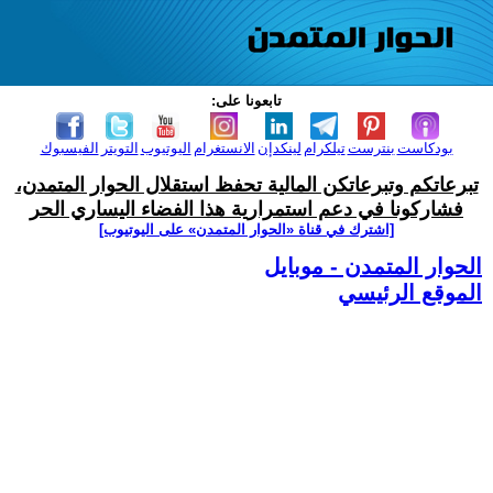
تابعونا على:
بودكاست
بنترست
تيلكرام
لينكدإن
الانستغرام
اليوتيوب
التويتر
الفيسبوك
تبرعاتكم وتبرعاتكن المالية تحفظ استقلال الحوار المتمدن،
فشاركونا في دعم استمرارية هذا الفضاء اليساري الحر
[اشترك في قناة ‫«الحوار المتمدن» على اليوتيوب]
الحوار المتمدن - موبايل
الموقع الرئيسي