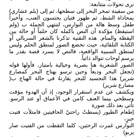
نرى تحولات متتابعة:
من سفينة تمخر البحر إلى سطحها، ثم إلى (بلم عشاري)
بمحاذاة الشط، ثم ظهور فتيان يحتسون العنب، وأخيراً
طفل وسط هالة من النوارس، لتنتهي الجملة ب (ولم
استيقظ) مؤكدة أن النص بأكمله كان حلماً أو حالة بين
اليقظة والمنام. هذه التقنية تذكرنا بالشعر السريالي أو
الكتابة التلقائية، حيث تخضع الصور لمنطق الحلم وليس
لمنطق السببية الواقعية، فالنص لا يسرد قصة بقدر ما
يرسم لوحات تتوالد ذاتياً.
الصور الشعرية هنا بصرية وخيالية بامتياز، فأولها قوله
(تجعل البحر وديعاً وحين ترسو يهتاج البحر كمصارع
شرير) هذا التجسيد للبحر يقارنهُ في حالة الهياج ب(
مصارع شرير)
ويكشف عن عدم استقرار الوجود، إذ أن الهدوء مؤقت
وسطحي بينما العنف كامن في الأعماق أو عند الرسو.
تأتي بعد ذلك صورة
إطعام الطيور (بسطتُ راحتيّ الحافيتين فامتلأت فتيت
خبزٍ،
النوارس غمرت الرحتين، كلما التقطت من الفتيت صار
يربو)