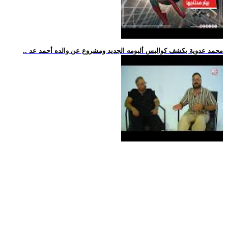
.. محمد عدوية يكشف كواليس ألبومه الجديد ومشروع عن والده أحمد عد