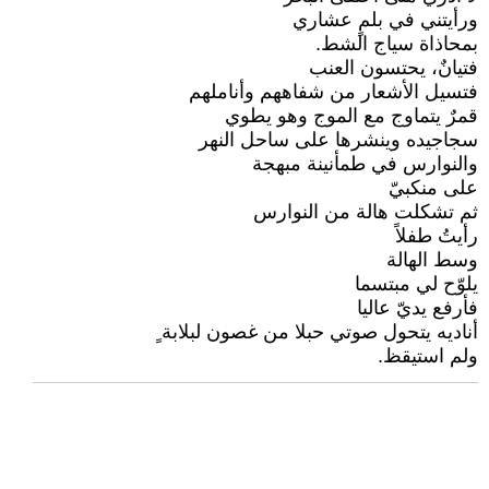
ورأيتني في بلمٍ عشاري
بمحاذاة سياج الشط.
فتيانٌ، يحتسون العنب
فتسيل الأشعار من شفاههم وأناملهم
قمرٌ يتماوج مع الموج وهو يطوي
سجاجيده وينشرها على ساحل النهر
والنوارس في طمأنينة مبهجة
على منكبيّ
ثم تشكلت هالة من النوارس
رأيتُ طفلاً
وسط الهالة
يلوّح لي مبتسما
فأرفع يديّ عاليا
أناديه يتحول صوتي حبلا من غصون لبلابة ٍ
ولم استيقظ.