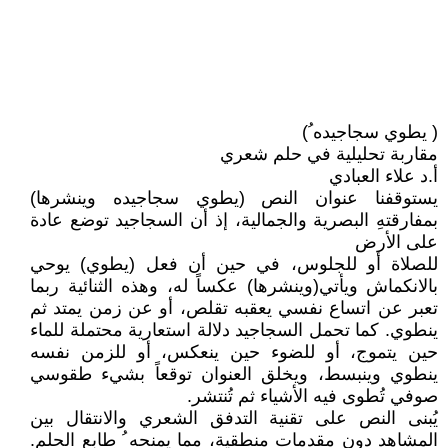
( يطوي سجاجيده ُ)
مقاربة تحليلية في حلم شعري
أ.د علاء العبادي
يستوقفنا عنوان النص (يطوي سجاجيده وينشرها)
بمفارقتهِ البصرية والجمالية، إذ أن السجاجيد توضع عادة
على الأرض
للصلاة أو للجلوس، في حين أن فعل (يطوي) يوحي
بالانكماش ويأتي(وينشرها) عكساً له، وهذه الثنائية ربما
تعبر عن اتساع نفسي يعقبه تقلص، أو عن زمن يمتد ثم
ينطوي. كما تحمل السجاجيد دلالة استعارية محتملة للماء
حين يتموج، أو للضوء حين ينعكس، أو للزمن نفسه
ينطوي وينبسط، ويخلق العنوان توقعاً بشيء طقوسي
صوفي تُطوى فيه الأشياء ثم تُنتشر.
يُبنى النص على تقنية التدفق الشعري والانتقال بين
المشاهد دون مقدمات منطقية، مما يمنحه ُ طابع الحلم.