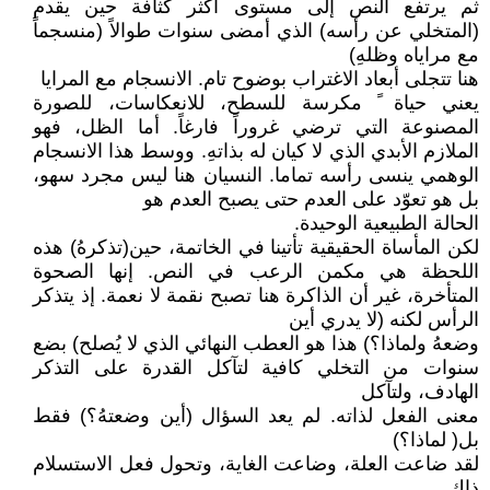
ثم يرتفع النص إلى مستوى أكثر كثافة حين يقدم
(المتخلي عن رأسه) الذي أمضى سنوات طوالاً (منسجماً
مع مراياه وظلهِ)
هنا تتجلى أبعاد الاغتراب بوضوح تام. الانسجام مع المرايا
يعني حياة ً مكرسة للسطح، للانعكاسات، للصورة
المصنوعة التي ترضي غروراً فارغاً. أما الظل، فهو
الملازم الأبدي الذي لا كيان له بذاتهِ. ووسط هذا الانسجام
الوهمي ينسى رأسه تماما. النسيان هنا ليس مجرد سهو،
بل هو تعوّد على العدم حتى يصبح العدم هو
الحالة الطبيعية الوحيدة.
لكن المأساة الحقيقية تأتينا في الخاتمة، حين(تذكرهُ) هذه
اللحظة هي مكمن الرعب في النص. إنها الصحوة
المتأخرة، غير أن الذاكرة هنا تصبح نقمة لا نعمة. إذ يتذكر
الرأس لكنه (لا يدري أين
وضعهُ ولماذا؟) هذا هو العطب النهائي الذي لا يُصلح) بضع
سنوات من التخلي كافية لتآكل القدرة على التذكر
الهادف، ولتآكل
معنى الفعل لذاته. لم يعد السؤال (أين وضعتهُ؟) فقط
بل( لماذا؟)
لقد ضاعت العلة، وضاعت الغاية، وتحول فعل الاستسلام
ذاك