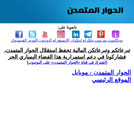
تابعونا على:
بودكاست
بنترست
تيلكرام
لينكدإن
الانستغرام
اليوتيوب
التويتر
الفيسبوك
تبرعاتكم وتبرعاتكن المالية تحفظ استقلال الحوار المتمدن،
فشاركونا في دعم استمرارية هذا الفضاء اليساري الحر
[اشترك في قناة ‫«الحوار المتمدن» على اليوتيوب]
الحوار المتمدن - موبايل
الموقع الرئيسي