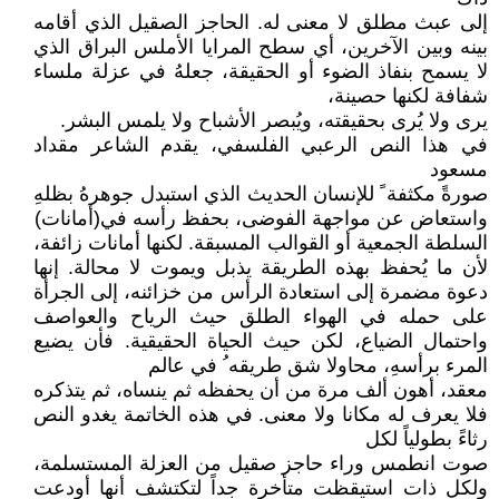
إلى عبث مطلق لا معنى له. الحاجز الصقيل الذي أقامه
بينه وبين الآخرين، أي سطح المرايا الأملس البراق الذي
لا يسمح بنفاذ الضوء أو الحقيقة، جعلهُ في عزلة ملساء
شفافة لكنها حصينة،
يرى ولا يُرى بحقيقته، ويُبصر الأشباح ولا يلمس البشر.
في هذا النص الرعبي الفلسفي، يقدم الشاعر مقداد
مسعود
صورةً مكثفة ً للإنسان الحديث الذي استبدل جوهرهُ بظلهِ
واستعاض عن مواجهة الفوضى، بحفظ رأسه في(أمانات)
السلطة الجمعية أو القوالب المسبقة. لكنها أمانات زائفة،
لأن ما يُحفظ بهذه الطريقة يذبل ويموت لا محالة. إنها
دعوة مضمرة إلى استعادة الرأس من خزائنه، إلى الجرأة
على حمله في الهواء الطلق حيث الرياح والعواصف
واحتمال الضياع، لكن حيث الحياة الحقيقية. فأن يضيع
المرء برأسهِ، محاولا شق طريقه ُ في عالم
معقد، أهون ألف مرة من أن يحفظه ثم ينساه، ثم يتذكره
فلا يعرف له مكانا ولا معنى. في هذه الخاتمة يغدو النص
رثاءً بطولياً لكل
صوت انطمس وراء حاجز صقيل من العزلة المستسلمة،
ولكل ذات استيقظت متأخرة جداً لتكتشف أنها أودعت