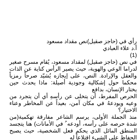
رأي في (حاجز صقيل)نص مقداد مسعود
أ.د علاء العبادي
(1)
في نص (حاجز صقيل) لمقداد مسعود، يُقام مسرح صغير
لدراما الوعي والهوية، حيث يصير الرأس كناية عن الذات
والعقل والإرادة. النص، على إيجازه يُشيّد صرحاً رمزياً
محكما حول إشكالية وجودية أصيلة: ماذا يحدث حين
يختار الإنسان، بدافع
الحرص المفرط، أن يتخلى عن رأسهِ أي أن يتجرد من
وعيه ويودعهُ في مكان آمن، بعيداً عن المخاطر وعناء
الاختيار؟
منذ الجملة الأولى، يرسم الشاعر مفارقة تهكمية(من
شدة حرصه على رأسه، أودعه ُ في الأمانات) هنا يتجسد
المنطق المائل الذي يحكم فعل الشخصية، حيث يصبح
الحفاظ على الشيء اقتلاعاً له