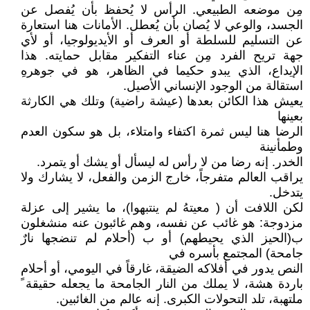
مِن موضعه الطبيعي. الرأس لا يُحفظ بأن يُفصل عن
الجسد، والوعي لا يُصان بأن يُعطل. الأمانات هنا استعارة
عن التسليم للسلطة أو العرف أو الأيديولوجيا، أو لأي
جهة تريح الفرد مِن عناء التفكير مقابل حمايته. هذا
الإيداع، الذي يبدو حكيما في الظاهر، هو في جوهرهِ
استقالة من الوجود الإنساني الأصيل.
يعيش هذا الكائن بعدها (عيشة راضية) وتلك هي الكارثة
بعينها
الرضا هنا ليس ثمرة اكتفاء وامتلاء، بل هو سكون العدم
وطمأنينة
الخدر. إنه رضا من لا رأس له ليسأل أو يشك أو يتمرد.
يراقب العالم متفرجاً، خارج الزمن والفعل، لا يشارك ولا
يتدخل.
لكن اللافت أن ( معيتهُ لم ينتبهوا)، ما يشير إلى عزلة
مزدوجة: هو غائب عن نفسه، وهم غائبون عنه منشغلون
ب(الحيز الذي يحيطهم) أو ب (أحلام لم تنضجها نارٌ
جامحة) المجتمع بأسره في
النص يدور في أفلاكه الضيقة، غارقاً في اليومي، أو أحلام
باردة هشة، لا يملك من النار الجامحة ما يجعله حقيقة ً
ملتهبة، تلد التحولات الكبرى. إنه عالم من الغائبين.