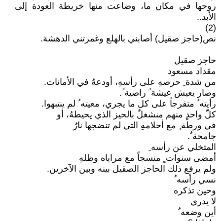
روحها في مكان ما، وضاعت منها خريطة العودة إلى
الأبد..
(2)
نص(حاجز صقيل) أصابني بالهلع وغمرتني الدهشة.
حاجز صقيل
مقداد مسعود
من شدة ِ حرصهِ على رأسهِ، أودعهُ في الأمانات.
وصار يعيش عيشة ً راضية ً.
رأيته ُ متفرجاً على كل ما يجري، معيته ُ لم ينتبهوا.
كلّ واحدٍ منهم منشغلٌ بالحيز الذي يحيطهُ، أو
في ورطة ٍ مع أحلامهِ التي لم تنضجها نارٌ
جامحة ٌ.
المتخلي عن رأسه ِ
أمضى سنوات ٍ منسجاً مع مراياه وظلهِ
ولم يرفع ذلك الحاجز الصقيل بينه وبين الآخرين.
نسي رأسه ُ
وحين تذكره
لا يدري
أين وضعه ُ