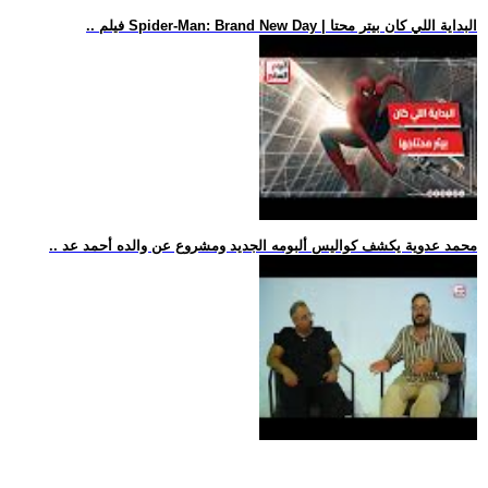
.. فيلم Spider-Man: Brand New Day | البداية اللي كان بيتر محتا
.. محمد عدوية يكشف كواليس ألبومه الجديد ومشروع عن والده أحمد عد