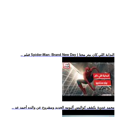
.. فيلم Spider-Man: Brand New Day | البداية اللي كان بيتر محتا
.. محمد عدوية يكشف كواليس ألبومه الجديد ومشروع عن والده أحمد عد