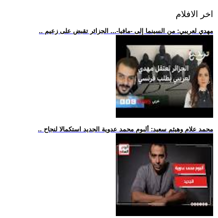
اخر الافلام
.. مهدي لعريبي: من السينما إلى -مافيا-... الجزائر تقبض على زعيم
.. محمد علام وهيثم سعيد: ألبوم محمد عدوية الجديد استكمالا لنجاح