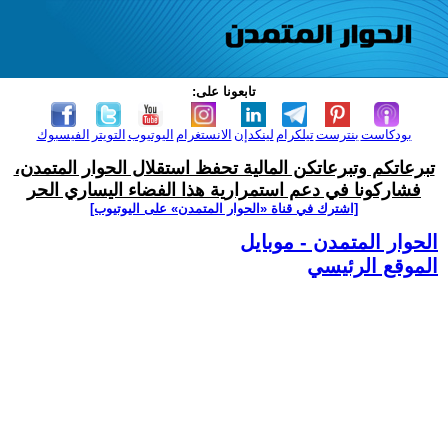
تابعونا على:
بودكاست
بنترست
تيلكرام
لينكدإن
الانستغرام
اليوتيوب
التويتر
الفيسبوك
تبرعاتكم وتبرعاتكن المالية تحفظ استقلال الحوار المتمدن،
فشاركونا في دعم استمرارية هذا الفضاء اليساري الحر
[اشترك في قناة ‫«الحوار المتمدن» على اليوتيوب]
الحوار المتمدن - موبايل
الموقع الرئيسي