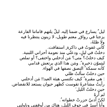
ليل ٌ يسارع في ضمنا إليه. ليلٌ يلتهم قاماتنا الفارعة
يزجنا في رواق ٍ معتم طويل، لا زينون ينتظرنا فيه
ولا ظلهُ،
كأني غفوتُ في ذاكرة ٍ استفاقت.
دخلتُ في ليلٍ، ودعنّي منذ نعومة أحزاني اللبنية.
كيف دخلتُ؟ متى؟ مَن أدخلني واختفى؟ أو تملص
ليتموّن ذخيرة ً. ومَن هذا الذي يرتعش قدامي
كأنه سمكة ً التصق نصفها في الهواء.
حين دخلتُ سألتُ ظلي
: هي مقبرة ٌ كيف تكتسي هيئة العيد!! مَن أدخلني
رأيتُ مشاعرهُ تقوست كظهر حيوان يستعد للانقضاض.
حين دخلتُ الليل َ
لم أرهُ
لكنّ أذنيّ حزرتْ خطواته ُ.
وأنا أسيرُ في جوف الليل، هناك من أوقفني وناولني