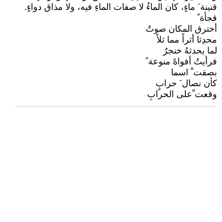
قنينة َ ماءٍ، كان الماءُ لا صفات الماءِ فيه، ولا مذاق دواءٍ.
فجأة ً
أخترق المكان صوتٌ
محدِثا أثراً مما ثلاً
لما يحدثهُ خنجرٌ
فرأيتُ أفواهً منوعة ً
بصقت ْ اسما
كأن نصال َ حرابٍ
وقعت ْعلى الحرابِ