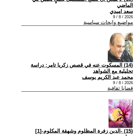
الماضي
سعد اميدي
2026 / 8 / 9
مواضيع وابحاث سياسية
(14) المسكوت عنه في قصص زكريا تامر: دراسة
تحليلية مع الشواهد
محمد عبد الكريم يوسف
2026 / 8 / 9
قضايا ثقافية
(15) -الدين زفرة المظلوم وشهقة المكلوم-[1]