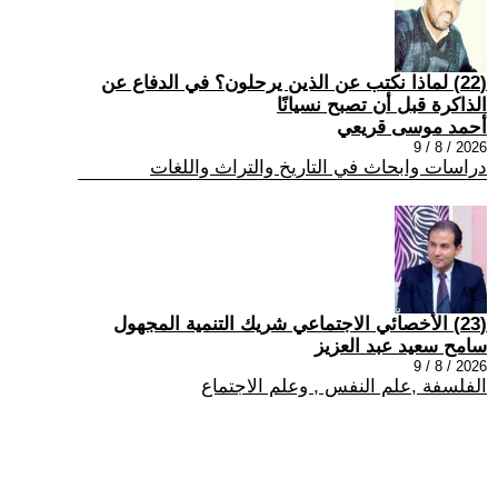
(22) لماذا نكتب عن الذين يرحلون؟ في الدفاع عن
الذاكرة قبل أن تصبح نسيانًا
أحمد موسى قريعي
2026 / 8 / 9
دراسات وابحاث في التاريخ والتراث واللغات
(23) الأخصائي الاجتماعي شريك التنمية المجهول
سامح سعيد عبد العزيز
2026 / 8 / 9
الفلسفة ,علم النفس , وعلم الاجتماع