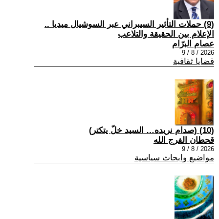
(9) حملات التأثير السيبراني عبر السوشيال ميديا ..
الإعلام بين الحقيقة والتلاعب
عصام البرّام
2026 / 8 / 9
قضايا ثقافية
(10) (صدام نريده… السيد خلّ يتكتر)
قحطان الفرج الله
2026 / 8 / 9
مواضيع وابحاث سياسية