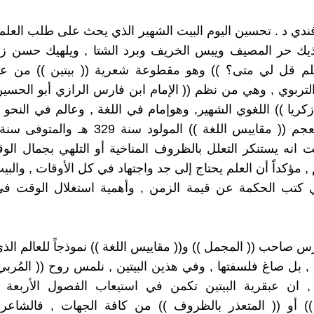
فندي د . تحسين اليوم البيت الشهير الذي يحث على طلب العلم 
ذيك حر المصيف ويبس الخريف وبرد الشتا , ويلهيك حسن زما
لم قل لي متى؟ )) وهو مقطوعة شعرية (( بيتين )) من عي
التربوي , وهي من نظم (( الإمام ابن فارس الرازي أبو الحسي
ريا )) اللغوي الشهير, وهوإمام في اللغة , وعالم في النحو 
ت انه يستنكر التعلل بالظروف المناخية أو التلهي بجمال الو
 مؤكداً أن العلم يحتاج إلى جد واجتهاد في كل الأوقات , والبي
في كتب الحكمة عن قيمة الزمن , وأهمية استغلال الوقت في
رس صاحب (( المجمل )) و(( مقاييس اللغة )) نموذجاً للعالم الذ
, بل صاغ فلسفتها , وفي هذين البيتين , نلمس روح (( المُربي 
 , ان عبقرية البيتين تكمن في استيعاب الفصول الأربعة 
) أو (( المتعذر بالظروف )) من كافة الجهات , فالشاع