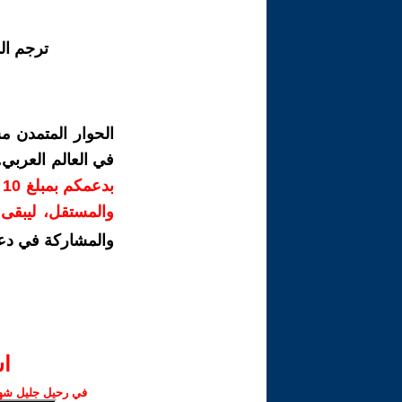
ترجم ال
الحوار المتمدن م
في العالم العربي
ب
والمستقل، ليبقى ص
والمشاركة في دع
ا‫
في رحيل جليل شهبا