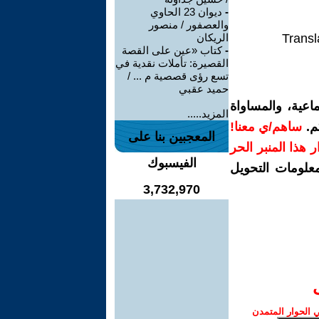
-
ديوان 23 الحاوي
والعصفور / منصور
Transl
الريكان
-
كتاب «عين على القصة
القصيرة: تأملات نقدية في
تسع رؤى قصصية م ... /
حميد عقبي
اعية، والمساواة
المزيد.....
م.
ساهم/ي معنا!
المعجبين بنا على
رار هذا المنبر الحر
الفيسبوك
معلومات التحويل
3,732,970
الحوار المتمدن