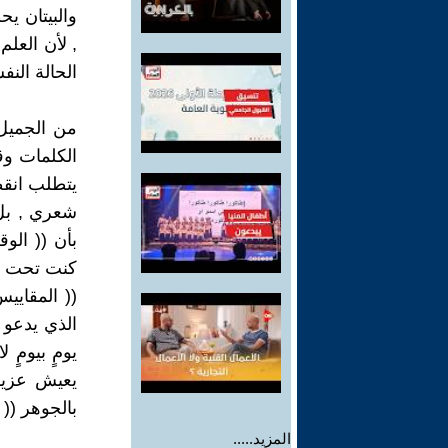
والبيتان يح
, لأن العلم
الحالة النفس
من الجميل 
الكلمات وق
يتطلب انقط
شعري , بل
بأن (( الو
كنت تحت ل
(( المقايي
الذي يدعو ف
يومٍ بيومٍ ل
يعيش عزيزا
بالجوهر (( 
المزيد.....