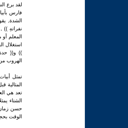
لقد برع ال
فارس بأبي
الشدة, يقو
نفراتهِ ))
المعلم أو 
استغلال الش
)) و(( حدة
الهروب من 
تمثل أبيات
المثالية قب
تعد هي الع
الشتاء يمثل
حسن زمان ا
الوقت بحجة