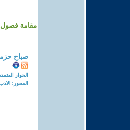
مقامة فصول ا
صباح حزمي
الحوار المتمدن-العدد: 8678 - 26
المحور: الادب