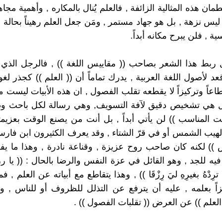
طمان هذه المثالية الزائفة , فالعلم يُنال بالمكاره , وأهمية مج
 ليس نزهة , بل هو جهاد مستمر , ومَن جعل العلم رهيناً بحالة
ية , فلن يبرح مكانه أبداً.
ربط هذا الشعر بصاحب (( مقاييس اللغة )) , فالرجل الذي 
عد لأصول اللغة العربية , يدرك تماماً أن (( العلم )) كجذر ل
اعاً وتركيزاً لا يقطعه تقلب الفصول , ان هذه الأبيات ليست
 هي تشخيص دقيق لآفة التسويف, وهي رسالة لكل باحث و
قت المناسب )) لن يأتي أبداً , بل أنت من يصنع الوقت بعزيم
هيب الشمس أو في قرّ الشتاء , وقد يعرف الكثيرون ابن فا
س )) لكنه كان صاحب روح عزيزة , وقناعة نادرة , وهذا ما 
يه للجد , وهو القائل في عزة النفس والرضا بالحال : (( يا رزا
ا ترِدْهُ بغيرِهِ ليَ رِزْقَا )) , وهذا يتقاطع مع أبياته عن العلم , 
ً بعلمه , عليه أن يترفع عن التذلل للظروف أو للناس , و
العلم )) عن العرض (( تقلبات الفصول )) .