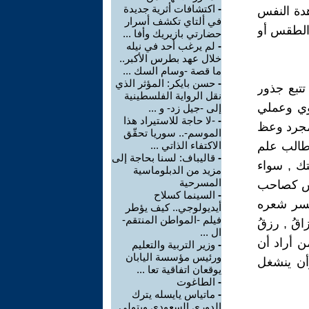
-
اكتشافات أثرية جديدة
اهدة النفس
في ألتاي تكشف أسرار
 الطقس أو
حضارتي بازيريك وأفا ...
-
لم يرغب أحد في نيله
خلال عهد بطرس الأكبر..
ما قصة -وسام السك ...
-
حسن بايكر: المؤثر الذي
تتبع جذور
نقل الرواية الفلسطينية
غوي وعملي
إلى -جيل زد- و ...
-
-لا حاجة للاستيراد هذا
 مجرد وعظ
الموسم-.. سوريا تحقّق
طالب علم
الاكتفاء الذاتي ...
-
قاليباف: لسنا بحاجة إلى
تك , سواء
مزيد من الدبلوماسية
المسرحية
رس كصاحب
-
السينما كسلاح
يفسر شعره
أيديولوجي.. كيف يؤطر
فيلم -المواطن المنتقم-
قُ , رزقُ
ال ...
فمن أراد أن
-
وزير التربية والتعليم
ورئيس مؤسسة اليابان
أن ينشغل
يوقعان اتفاقية تعا ...
-
الطاغوت
-
ماتياس يايسله يترك
الدوري السعودي ويتولى