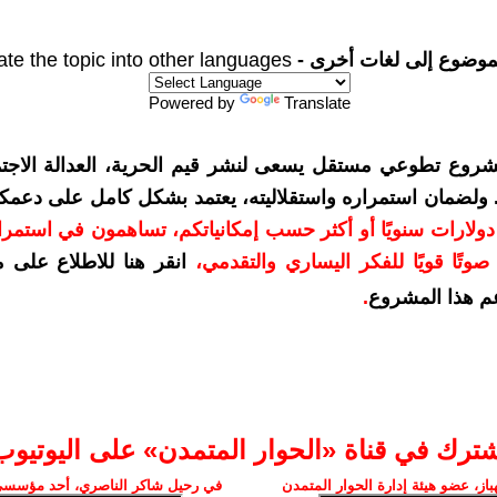
موضوع إلى لغات أخرى -
ate the topic into other languages
Powered by
Translate
شروع تطوعي مستقل يسعى لنشر قيم الحرية، العدالة الاجتم
. ولضمان استمراره واستقلاليته، يعتمد بشكل كامل على دعمك
دعمكم بمبلغ 10 دولارات سنويًا أو أكثر حسب إمكانياتكم، تساهمون في استم
وتًا قويًا للفكر اليساري والتقدمي
،
انقر هنا للاطلاع على 
م هذا المشروع
.
شترك في قناة «الحوار المتمدن» على اليوتيوب
ز، عضو هيئة إدارة الحوار المتمدن
في رحيل شاكر الناصري، أحد مؤسسي 