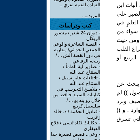
أبيات ابن
القيادة الفنية لفري ...
لصبر على
المزيد.....
العلمِ في
كتب ودراسات
) سواء من
-
ديوان 24 شعر / منصور
الريكان
 ومن حيث
-
القصة الشاعرة والوعي
راغ القلب
الجمعي الحداثي/ مقاربة
في دور القصة الش ... /
الربيع أو
ربيحة الرفاعي
-
تصاوير لية الظمأ /
السمّاح عبد الله
-
ثلاثاءات عابر سبيل /
 يبحث عن
السمّاح عبد الله
-
ملامــح التجريــب في
صول )) لم
كتابـات السيـد حـافظ من
خلال روايته يو ... /
مصيف وبرد
سلسبيل كريبع
رد , و ((
-
قناديل الحكمة / د. خالد
زغريت
التي تسرق
-
حكاياتْ تَكاد تُنسى / فلاح
العيفاري
-
وعي ـ قصص قصيرة جدا
/ حسين جداونه