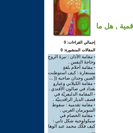
مية , هل ما
إجمالي القراءات: 0
المقالات المنشورة: 0
-
مقامة الأذان : نبرةَ الروحِ
وحاجةَ النفسِ .
-
مقامة أحلام بلغةٍ
مستعارة : كيف استوطنت
الصين وجدان صاحبة (( ...
-
مقامة الكيلاني وعيارو
بغداد في صالون الأفندي .
-
المقامة الدليفريّة في
قصف الديار الرافدينيّة .
-
مقامة تقدمية : سقوط
السوبرمان العربي .
-
مقامة الخصام في
سيكولوجية شكل تاني :
كيف فكّك محمد عبد الوها
...