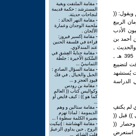
-
مقامة الملتفت وبغية
المسترشد : حكمة قديمة
ويقول: ((
لنجاحات حديثة.
-
مقامة النهر الخالد :
ن الربيع
ملحمة الوجدان وعمارة
ون الأدب
الألحان .
-
مقامة إكسير فيروز:
ن أحمد بن
قراءة في فلسفة الحنين
والحديث ,
عند المندلاوي.
-
مقامة جِنايةُ العِشقِ في
وصاحب معجم (( مقاييس اللغة )) المولود سنة 329 هـ والمتوفى سنة 395 هـ ,
السَّكتةِ الأخيرة : جلطة
الثمانينيّ ...
قت لتضييع
-
مقامة السؤال الصادم :
ت يُستشهد
الحبل والخيال , في فكِّ
قيودِ العجزِ و ...
 الدراسة
-
مقامة بن رودس
وكواليس كتاب (( العالم
كما هو )) : كيف قايض أو
...
ي لم يكتفِ
-
مقامة ستالين و وهم
الديمومة : لماذا تهزم
)) قبل ((
بصيرة الكلمة سطوة ا ...
وحصار ((
-
مقامة الهشاشة : إتيكيت
الروح , حين يداوي الزعيمُ
ر استعرض
قلبَ الشاعر ...