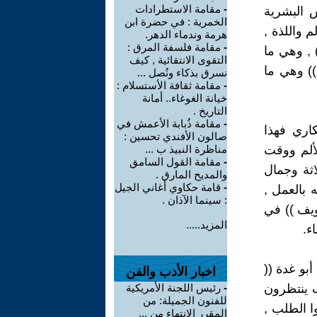
-
مقامة الاستطرادات
س البشرية
الخمرية : في حضرة ابن
م واللذة ,
هرمة وندماء الدهر.
-
مقامة فلسفة المرق :
 , وهي ما
التقوى الانتقائية , كيف
)) وهي ما
نسرق بذكاء ونُصل ...
-
مقامة ثقافة الأستسلام :
خيانة الغوغاء.. أمانة
التاريخ .
-
مقامة ذُبابة الأعمش في
كاري فهذا
صالون الأفندي تحسين :
لألم ووقت
مناظرة النبيذ ب ...
-
مقامة القول السامق
اثة وجمال
والمديح المارق .
-
قامة حكاوي أغاني الجيل
 بالعمل ,
: سينما الآذان .
ويف )) في
المزيد.....
ء.
بو غدة ((
اخبار الأدب والفن
اب ينتظرون
-
رئيس اللجنة الأمريكية
للفنون الجميلة: من
وا الطلب ,
المقرر الانتهاء من ...