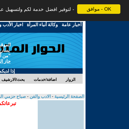
موافق - OK
لتوفير افضل خدمة لكم ولتسهيل عملي
أخبار عامة
-
وكالة أنباء المرأة
-
اخبار الأدب و
الموقع
يسارية
"من أج
حاز ال
إذا لديك
الزوار
اضافة/خدمات
بحث/الارشيف
الصفحة الرئيسية
-
الادب والفن
-
صباح حزمي ال
تبرعاتكم