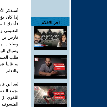
أستذكر الأ
إذا كان يؤ
اخر الافلام
فأخذك للع
التعليمي و
فارس بن زك
وسياق البي
طلب العلم ,
به غالباً 
والتعلم .
يُعد ابن فا
بجمع اللغة 
اللغوي ))
المتسوف )