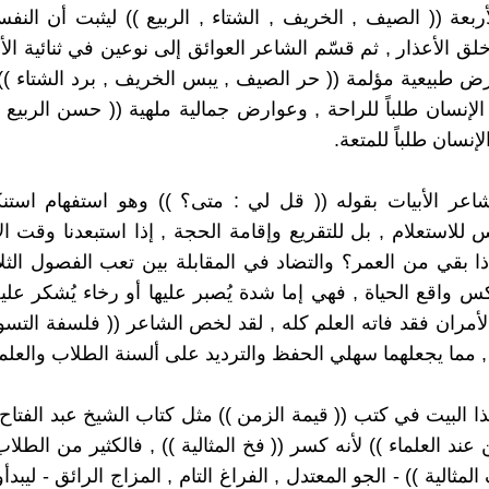
ربعة (( الصيف , الخريف , الشتاء , الربيع )) ليثبت أن النف
ق الأعذار , ثم قسّم الشاعر العوائق إلى نوعين في ثنائية الأل
ض طبيعية مؤلمة (( حر الصيف , يبس الخريف , برد الشتاء ))
الإنسان طلباً للراحة , وعوارض جمالية ملهية (( حسن الربيع 
لإنسان طلباً للمتعة.
اعر الأبيات بقوله (( قل لي : متى؟ )) وهو استفهام استن
 للاستعلام , بل للتقريع وإقامة الحجة , إذا استبعدنا وقت ا
اذا بقي من العمر؟ والتضاد في المقابلة بين تعب الفصول الثل
كس واقع الحياة , فهي إما شدة يُصبر عليها أو رخاء يُشكر عليه
لأمران فقد فاته العلم كله , لقد لخص الشاعر (( فلسفة التس
, مما يجعلهما سهلي الحفظ والترديد على ألسنة الطلاب والعلما
ا البيت في كتب (( قيمة الزمن )) مثل كتاب الشيخ عبد الفتاح أ
عند العلماء )) لأنه كسر (( فخ المثالية )) , فالكثير من الطل
لمثالية )) - الجو المعتدل , الفراغ التام , المزاج الرائق - ليبدأ