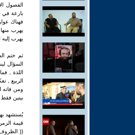
الفصول الأ
بارعة في خل
فهناك عوار
يهرب منها 
يهرب إليه ا
ثم ختم الش
السؤال ليس
اللذة , فم
الربيع , تع
ومن فاته ا
بيتين فقط 
يُستشهد بهذ
قيمة الزمن 
(( الظروف ا