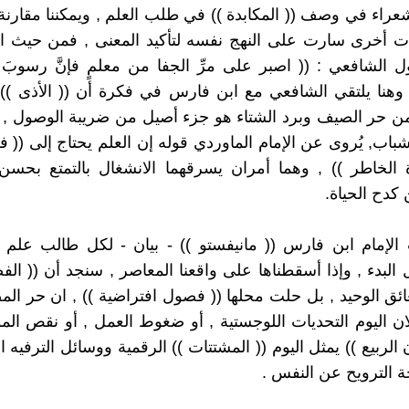
شعراء في وصف (( المكابدة )) في طلب العلم , ويمكننا مقارنة 
ات أخرى سارت على النهج نفسه لتأكيد المعنى , فمن حيث ا
ل الشافعي : (( اصبر على مرِّ الجفا من معلمٍ فإنَّ رسوبَ 
 , وهنا يلتقي الشافعي مع ابن فارس في فكرة أن (( الأذى )
من حر الصيف وبرد الشتاء هو جزء أصيل من ضريبة الوصول ,
باب, يُروى عن الإمام الماوردي قوله إن العلم يحتاج إلى (( ف
 الخاطر )) , وهما أمران يسرقهما الانشغال بالتمتع بحسن 
كدح الحياة.
 الإمام ابن فارس (( مانيفستو )) - بيان - لكل طالب علم
ل البدء , وإذا أسقطناها على واقعنا المعاصر , سنجد أن (( الف
ائق الوحيد , بل حلت محلها (( فصول افتراضية )) , ان حر ال
ان اليوم التحديات اللوجستية , أو ضغوط العمل , أو نقص الموا
لربيع )) يمثل اليوم (( المشتتات )) الرقمية ووسائل الترفيه 
 الترويح عن النفس .