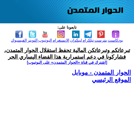
تابعونا على:
بودكاست
بنترست
تيلكرام
لينكدإن
الانستغرام
اليوتيوب
التويتر
الفيسبوك
تبرعاتكم وتبرعاتكن المالية تحفظ استقلال الحوار المتمدن،
فشاركونا في دعم استمرارية هذا الفضاء اليساري الحر
[اشترك في قناة ‫«الحوار المتمدن» على اليوتيوب]
الحوار المتمدن - موبايل
الموقع الرئيسي