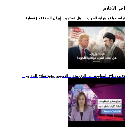
اخر الافلام
.. ترامب يلوّح بنهاية الحرب.. ..هل تستجيب إيران للصفقة؟ | تغطية
.. غزة وسلاح المقاومة.. ما الذي يخفيه الغموض ببنود سلاح المقاوم