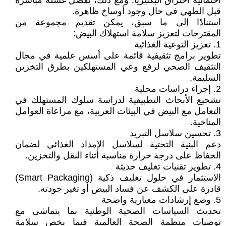
احتمالية اختراق البكتيريا. ومع ذلك، يُفضل غسله مباشرة
قبل الطهي في حال وجود أوساخ ظاهرة.
استنادًا إلى ما سبق، يمكن تقديم مجموعة من
المقترحات لتعزيز سلامة استهلاك البيض:
1. تعزيز التوعية الغذائية
تطوير برامج تثقيفية قائمة على أسس علمية في مجال
التثقيف الصحي لرفع وعي المستهلكين بطرق التخزين
السليمة.
2. إجراء دراسات محلية
تشجيع الأبحاث التطبيقية لدراسة سلوك المستهلك في
التعامل مع البيض في البيئات العربية، مع مراعاة العوامل
المناخية.
3. تحسين سلاسل التبريد
دعم البنية التحتية لسلاسل الإمداد الغذائي لضمان
الحفاظ على درجة حرارة مناسبة أثناء النقل والتخزين.
4. تطوير تقنيات تغليف حديثة
الاستثمار في حلول تغليف ذكية (Smart Packaging)
قادرة على الكشف عن فساد البيض أو تغير جودته.
5. وضع إرشادات معيارية واضحة
تحديث السياسات الصحية الوطنية بما يتماشى مع
توصيات منظمة الصحة العالمية فيما يخص سلامة