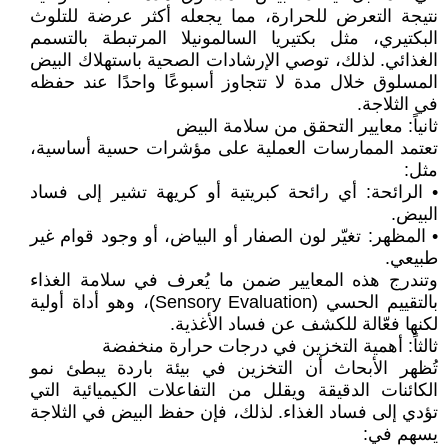
نتيجة التعرض للحرارة، مما يجعله أكثر عرضة للتلوث
البكتيري، مثل بكتيريا السالمونيلا المرتبطة بالتسمم
الغذائي. لذلك، توصي الإرشادات الصحية باستهلاك البيض
المسلوق خلال مدة لا تتجاوز أسبوعًا واحدًا عند حفظه
في الثلاجة.
ثانياً: معايير التحقق من سلامة البيض
تعتمد الممارسات العملية على مؤشرات حسية أساسية،
مثل:
• الرائحة: أي رائحة كبريتية أو كريهة تشير إلى فساد
البيض.
• المظهر: تغيّر لون الصفار أو البياض، أو وجود قوام غير
طبيعي.
وتندرج هذه المعايير ضمن ما يُعرف في سلامة الغذاء
بالتقييم الحسي (Sensory Evaluation)، وهو أداة أولية
لكنها فعّالة للكشف عن فساد الأغذية.
ثالثاً: أهمية التخزين في درجات حرارة منخفضة
تُظهر الأبحاث أن التخزين في بيئة باردة يبطئ نمو
الكائنات الدقيقة ويقلل من التفاعلات الكيميائية التي
تؤدي إلى فساد الغذاء. لذلك، فإن حفظ البيض في الثلاجة
يسهم في: