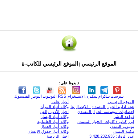
الموقع الرئيسي
الموقع الرئيسي للكاتب-ة
|
تابعونا على:
بنترست
تيلكرام
لينكدإن
الانستغرام
RSS
اليوتيوب
التويتر
الفيسبوك
الموقع الرئيسي
أخبار عامة
هيئة ادارة الحوار المتمدن - للإتصال بنا
وكالة أنباء المرأة
إحصائيات مؤسسة الحوار المتمدن
اخبار الأدب والفن
قواعد النشر
وكالة أنباء اليسار
ابرز كتاب / كاتبات الحوار المتمدن
وكالة أنباء العلمانية
يوتيوب التمدن
وكالة أنباء العمال
مكتبة التمدن
وكالة أنباء حقوق الإنسان
عدد الزوار: 3,428,232,935
اخبار الرياضة