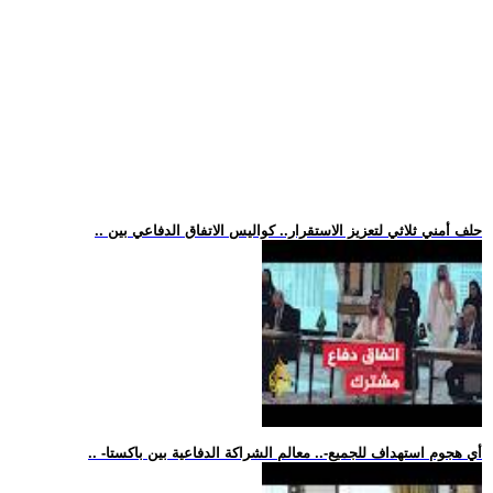
.. حلف أمني ثلاثي لتعزيز الاستقرار.. كواليس الاتفاق الدفاعي بين
.. -أي هجوم استهداف للجميع-.. معالم الشراكة الدفاعية بين باكستا