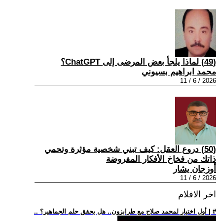
(49) لماذا يلجأ بعض المرضى إلى ChatGPT؟
محمد ابراهيم بسيوني
2026 / 6 / 11
(50) دروع العقل: كيف تبني شخصية مؤثرة وتحمي
ذاتك من فخاخ الأفكار المفروضة
أوزجان يشار
2026 / 6 / 11
اخر الافلام
.. أول اختبار لمحمد صلاح مع طرابزون.. هل يحقق حلم الجماهير؟ | #