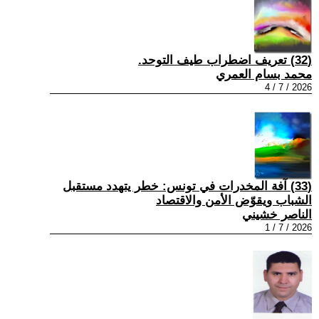
(32) تعريف اضطراب طيف التوحد.
محمد بسام العمري
2026 / 7 / 4
(33) آفة المخدرات في تونس: خطر يتهدد مستقبل
الشباب ويقوّض الأمن والاقتصاد
الناصر خشيني
2026 / 7 / 1