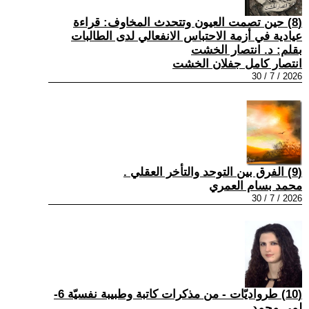
(8) حين تصمت العيون وتتحدث المخاوف: قراءة
عيادية في أزمة الاحتباس الانفعالي لدى الطالبات
بقلم: د. انتصار الخشت
انتصار كامل جفلان الخشت
2026 / 7 / 30
(9) الفرق بين التوحد والتأخر العقلي .
محمد بسام العمري
2026 / 7 / 30
(10) طرواديّات - من مذكرات كاتبة وطبيبة نفسيّة 6-
لمى محمد