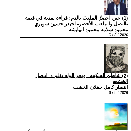
(1) حين اخضرَّ الملعبُ بالدم: قراءة نقدية في قصة
-النصل والملعب الأخضر- لحيدر حسين سويري
محمود سلامة محمود الهايشة
2026 / 8 / 6
(2) شاطئ السكينة.. وبحر الوله بقلم د_انتصار
الخشت
انتصار كامل جفلان الخشت
2026 / 8 / 6