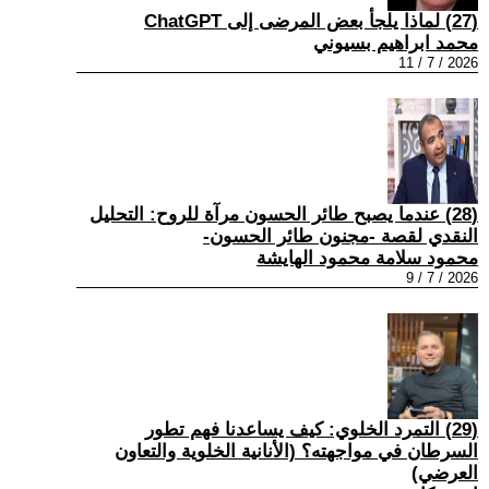
(27) لماذا يلجأ بعض المرضى إلى ChatGPT
محمد ابراهيم بسيوني
2026 / 7 / 11
(28) عندما يصبح طائر الحسون مرآة للروح: التحليل
النقدي لقصة -مجنون طائر الحسون-
محمود سلامة محمود الهايشة
2026 / 7 / 9
(29) التمرد الخلوي: كيف يساعدنا فهم تطور
السرطان في مواجهته؟ (الأنانية الخلوية والتعاون
العرضي)