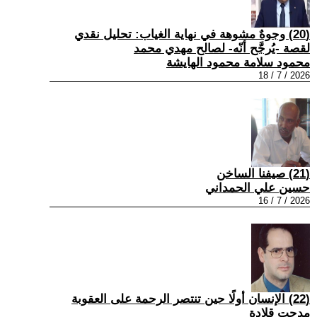
(20) وجوهٌ مشوهة في نهاية الغياب: تحليل نقدي
لقصة -يُرجَّح أنّه- لصالح مهدي محمد
محمود سلامة محمود الهايشة
2026 / 7 / 18
(21) صيفنا الساخن
حسين علي الحمداني
2026 / 7 / 16
(22) الإنسان أولًا حين تنتصر الرحمة على العقوبة
مدحت قلادة