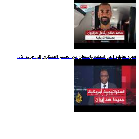
.. فقرة تحليلية | هل انتقلت واشنطن من الحسم العسكري إلى حرب الا