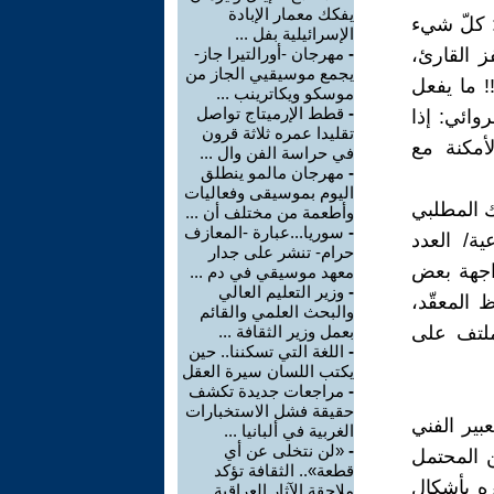
يفكك معمار الإبادة
: كلّ شيء
الإسرائيلية بفل ...
ز القارئ،
-
مهرجان -أورالتيرا جاز-
يجمع موسيقيي الجاز من
! ما يفعل
موسكو ويكاترينب ...
-
قطط الإرميتاج تواصل
وائي: إذا
تقليدا عمره ثلاثة قرون
أمكنة مع
في حراسة الفن وال ...
-
مهرجان مالمو ينطلق
اليوم بموسيقى وفعاليات
ك المطلبي
وأطعمة من مختلف أن ...
-
سوريا...عبارة -المعازف
ة/ 105) مجلة الأسبوعية/ العدد
حرام- تنشر على جدار
ي مواجهة بعض
معهد موسيقي في دم ...
-
وزير التعليم العالي
 المعقّد،
والبحث العلمي والقائم
ملتف على
بعمل وزير الثقافة ...
-
اللغة التي تسكننا.. حين
يكتب اللسان سيرة العقل
-
مراجعات جديدة تكشف
حقيقة فشل الاستخبارات
عبير الفني
الغربية في ألبانيا ...
-
«لن نتخلى عن أي
ن المحتمل
قطعة».. الثقافة تؤكد
ره بأشكال
ملاحقة الآثار العراقية ...