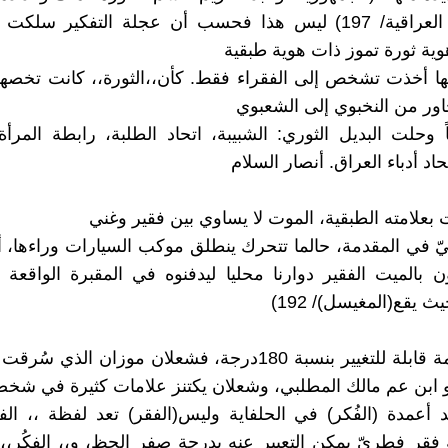
الجمهورية العراقية/ 197) ليس هذا فحسب أن عجلة التفكير سل
هوية ثورة تموز ذات هوية طبقية
لها أخذت تشخص إلى الفقراء فقط. كأن،،الثورة،، كانت تخص
حاور من النخبوي إلى الشعبوي
ً وحلت البديل الثوري: الشبيبة، اتحاد الطلبة، رابطة المرأة 
حاد أدباء العراق. أنصار السلام
 بعلامته الطبقية، الموت لا يساوي بين فقير وغني
نيّ في المقدمة، حالما تتحرك ينطلق موكب السيارات وراءها، أم
 بالميت الفقير دوارنا محليا ليدفنوه في المقبرة الواقع
 يقع(المغيسل)/ 192)
أحيانا العلامة قابلة للتغيير بنسبة 180درجة، فشعلان موزان الذي
 ابن عم مالك المطلبي، وشعلان يكتنز علامات كثيرة في شخصه
حد أعمدة (الفُكر) في الحلفاية وليس(الفقر) تعد لفظة ،، الفكُ
ه فقر فطريّ يمكن التعبير عنه بدرجة صفر الحظ، و،، الفكُر،، 