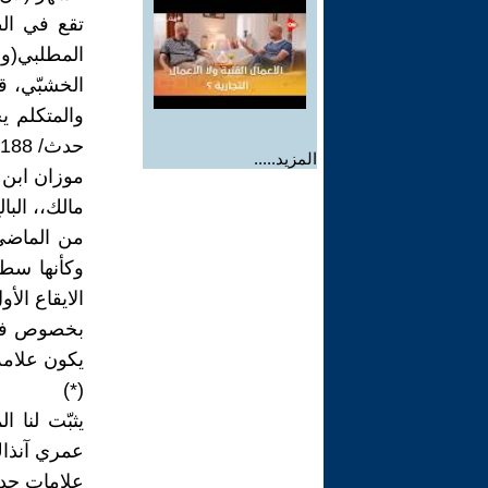
تقع في الط
المطلبي(ول
والمتكلم ي
المزيد.....
موزان ابن 
مالك،، البا
من الماضي 
وكأنها سطو
الايقاع الأول/ 16
بخصوص فاعلي
يكون علامة
(*)
عمري آنذاك
علامات جدي