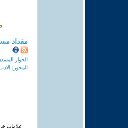
م
مقداد مسع
الحوار المتمدن-العدد: 8685 - 26
المحور: الادب
علامات خزا