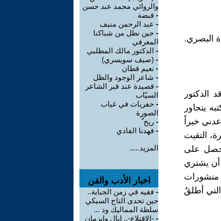
والروائي محمد عبد حسن
-
قبضة
-
عبد الرحمن منيف
-
حين نطل من شباكنا
المعرفي
-
الدكتور مالك المطلبي
-
(صيف سويسري)
-
نعيم قطان
-
شاعر الوجود والظل
-
قصيدة عند قبر الشاعر
د الدكتور
السيّاب
-
حفريات في غياب
به يتجاور
الصورة
دني خيراً
-
ريح ٌ
-
فهدنا الفادي
، التقيت
المزيد.....
أحصل على
بصري أن يشتري
 منشورات
اخبار الأدب والفن
لتي أطلقُ
-
فقيه في زمن الجباية..
حين تحدى التاج السبكي
سلطة المماليك ود ...
-
-الاقتلاع-.. إيال وايزمان