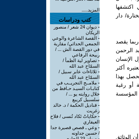
 اكتشفها
المزيد.....
ات مختارة/ دار
كتب ودراسات
-
ديوان 24 شعر / منصور
الريكان
-
القصة الشاعرة والوعي
ربما يقصد
الجمعي الحداثي/ مقاربة
في دور القصة الش ... /
بد الرحمن
ربيحة الرفاعي
ل الإنسان
-
تصاوير لية الظمأ /
السمّاح عبد الله
عتبره أكثر
-
ثلاثاءات عابر سبيل /
تحصل بهذا
السمّاح عبد الله
-
ملامــح التجريــب في
 أو رغبة
كتابـات السيـد حـافظ من
ت/ المؤسسة
خلال روايته يو ... /
سلسبيل كريبع
-
قناديل الحكمة / د. خالد
زغريت
-
حكاياتْ تَكاد تُنسى / فلاح
العيفاري
-
وعي ـ قصص قصيرة جدا
/ حسين جداونه
ن الوثائق
-
ديوان 23 الحاوي