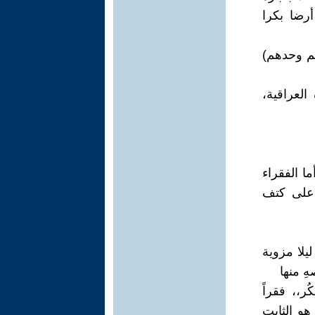
كت أرضا بكرا
هم وحدهم)
العراقية،
ا الفقراء
ة على كتف
 سُرقت ليلا مزوية
ِ منها
ر،، فقراً
هو الثابت