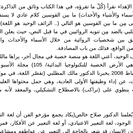
لإهداء نقرأ (كُلّ ما تقرؤه، في هذا الكتاب وثائق من الذاكرة
سماء والأشياء والأحداث) ما بين القوسين كلام عادي لا يستف
 مِن ما بين القوسين هو التالي (.. الزائف الوحيد هو اللغة)!
لبي بالضد مِن تنويه الروائيين في ما قبل النص، حيث يعلن الر
 بين شخصيات الروائية من خلال الأسماء والأحداث وال
 الواقع، فذلك من باب المصادفة.
ف الوحيد، أعني اللغة هو منصة خصبة في مجال آخر، يراها مال
(إذ اللغة هي الأرض الخصبة للتكنولوجيا البدائي
العاشر/ شباط 2008 يخبرنا الدكتور مالك المطلبي (تقصّر اللغة، ف
 عن إداء وظيفتها الأولى العادية، وهي حمل محتواها الغليظ
ه ينطوي على (تراكب) بالاصطلاح التشكيلي، والمعقد لأنه 
ي 1959 يُعلمنا الدكتور صلاح خالص(يكاد يجمع مؤرخو الفن أن لغة الت
وجود، لغة التعبير الاعتيادي، أو لغة التعبير عن الأفكار، فم
ون الإنسان قد شعر بالحاجة إلى التعبير عن عواطفه ومشاع