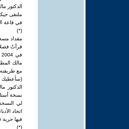
الدكتور ما
ملتقى جيكو
في قاعة الشهيد هندال 21/ 4/ مقدم ال
(*)
مقداد مسع
قرأتُ فصلا
ف
مالك المطل
مع طريقته ف
(سأعطيك نس
الدكتور م
لي النسخة
اتحاد الأد
فيها حرية 
(*)