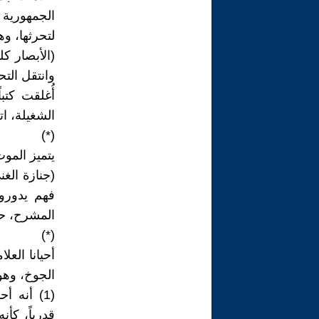
لتحرثها، و
(الأبصار ك
وانتقل الت
أُغلقت كتبا
الشغيلة، ات
(*)
يتميز الموت
(جنازة الغ
فهم يدورون
المشرح، حيث
(*)
الجوخ، وهو
(1) أنه أ
قدرياً، كأن