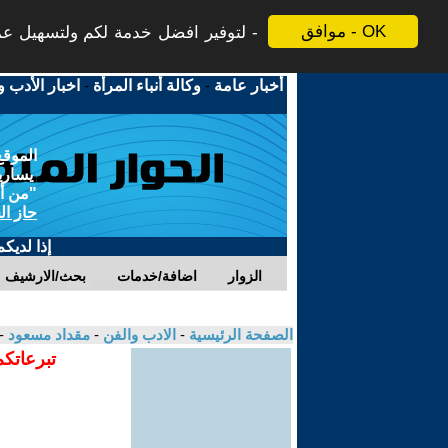
موافق - OK
لتوفير افضل خدمة لكم ولتسهيل عملي
أخبار عامة
-
وكالة أنباء المرأة
-
اخبار الأدب و
الموقع
يسارية
"من أج
حاز ال
إذا لديك
الزوار
اضافة/خدمات
بحث/الارشيف
الصفحة الرئيسية
-
الادب والفن
-
مقداد مسعود
-
تبرعاتكم