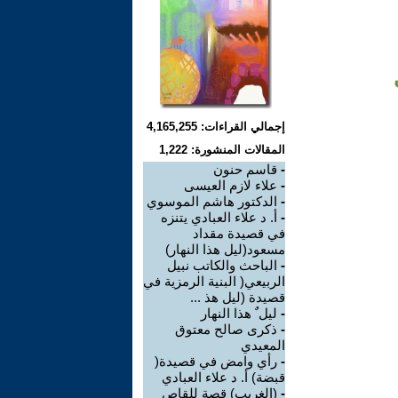
إجمالي القراءات: 4,165,255
المقالات المنشورة: 1,222
-
قاسم حنون
-
علاء لازم العيسى
-
الدكتور هاشم الموسوي
-
أ. د علاء العبادي يتنزه
في قصيدة مقداد
مسعود(ليل هذا النهار)
-
الباحث والكاتب نبيل
الربيعي( البنية الرمزية في
قصيدة (ليل هذ ...
-
ليل ٌ هذا النهار
-
ذكرى صالح معتوق
المعيدي
-
رأي وامض في قصيدة(
قبضة) أ. د علاء العبادي
-
(الغريب) قصة للقاص