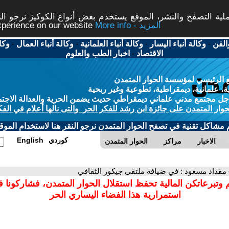
ة التصفح والنشر، الموقع يستخدم بعض أنواع الكوكيز نرجو النق
More info - المزيد
experience on our website
الفن
-
وكالة أنباء اليسار
-
وكالة أنباء العلمانية
-
وكالة أنباء العمال
-
وكا
الاقتصاد
-
اخبار الطب والعلوم
 الرئيسي لمؤسسة الحوار المتمدن
، علمانية، ديمقراطية، تطوعية وغير ربحية
ل مجتمع مدني علماني ديمقراطي حديث يضمن الحرية والعدالة الاجتم
حوار المتمدن على جائزة ابن رشد للفكر الحر والتى نالها أعلام في الفك
م مشاكل تقنية في تصفح الحوار المتمدن نرجو النقر هنا لاستخدام الموقع
كوردي
English
الاخبار
مراكز
الحوار المتمدن
 مقداد مسعود : في ضيافة ملتقى جيكور الثقافي
 وتبرعاتكن المالية تحفظ استقلال الحوار المتمدن، فشاركونا 
استمرارية هذا الفضاء اليساري الحر