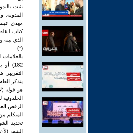
تثبت بالتد
المدونة. و
مهدي عيسى
كتاب القا
الذي بينه وب
(*)
بالعلامات 
182) أ
هو قوله (ل
الخلدونية ل
تحديد الشه
الشهر (لأن 