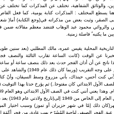
وين، والوثائق الشفاهية، تختلف عن المذكرات كما تختلف عن
هنا يسطع المختلف : المذكرات كتابة يومية، كما فعل القاص
 الصقر، وثبت بعض من مذكراته في(وجع الكتابة) أما( شعري
ص والروائي محمود عبد الوهاب فتنضد معظم مقالاته ضمن فع
ين ما يكتبه ُ فاصلة زمنية.
التاريخية المحلية يقيس عمره، مالك المطلبي (بعد سنين طوي
و يخبرنا عن الوقت (كانت الساعة تقارب الثالثة والنصف فجر
يتذكر العام على وجه التقريب (وربما كان ذلك عا
أني كنت أحس، حينذاك، بأني مزروع وسط السيقان، وأنّ كتا
لصف الأول الابتدائي كان مفتوحا..) ثم يؤرخ حدثا بهذا التوقيت
المتكلم من العام إلى الخاص 
ر(كان ذلك إمّا في شهر حزيران أو تموز) وسبب اختيار الم
عبق الفجر الصيفي لناحية المُشَرّح يهب عادة، من فجر أكَمَة ا