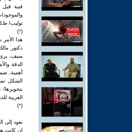
فنية قبل ا
توليب/ ط1/ بغداد)
(*)
هذا الأمر 
دكتور مالك
منيف، يرى 
الدقة والأم
أهمية، ضمن
الشكل تما
العربية للدراسات وال
(*)
نعود إلى ال
إن كانت هذ