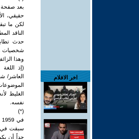
بعد صفحة ا
حقيقي، الأ
لكن ما تبقى
الناقد المط
حدث تطابق
شخصيات من
وهذا الزائ
اخر الافلام
الموضوعات،
الغليظ لأن
نفسه.
(*)
ف
سبقت في ال
جداً أن يك