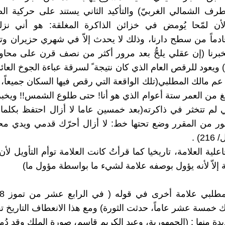
رف الشمالي الغربيّ) والتأكيد الثاني يستند على حركية ا
أن لمّحا يُومض في خزائن الذاكرة المغلقة: هو أني نزلتُ
خبرنا (إن عقلي يلحُّ بعد مرور أكثر من نصف قرن على محاو
حدث/ 188) ويعود للرقص العام الذي كان نتيجة ً لسرقة عباءة الجوخ الع
عم مالك المطلبي(تلك الواقعة التي رقص فيها السكان جميعاً، ب
لغ من العمر ستة أعوام الذي هو أنا! حتى طلوع الشمس!! ويخبرن
لم تتخثر في ذاكرته(بعد خمسين عاما لا أزال احتفظ بكلما
ر من المقرر وضع تحتها خط: لا أزال أحرّك قدمي ويدي محا
2) .
ة العلامة، تاريخيا كما قرأتُ كانت العلامة توأم التأويل لأن(
 إلاّ لأنه يؤول بوصفه علامة لشيء ما بواسطة مؤول ما)
 خمسة عشر عاماً، حدثت الثورة) ومع هذا الانعطاف التاريخ تقت
دة منها : (الجمهورية، وعبد الكريم قاسم، صورة الملك وقد دُم