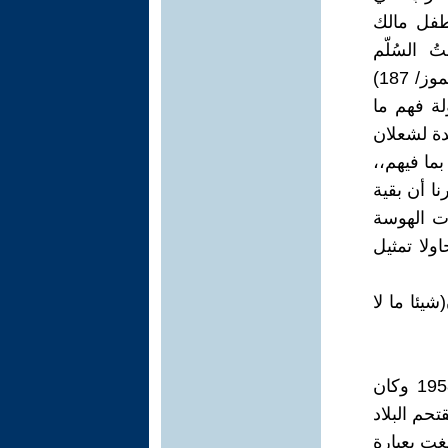
لطفل مالك
 السُلّم
الخشبّي، قادماً من سطح دارنا، وذلك لا يحدث إلاّ في شهري حزيران وتموز/ 187)
لة فهم ما
ائدة لشعلان
ما فيهم،،
ا أن بقية
ت الهوسة
ولا تمثيل
شيئا ما لا
يثبّت لنا المطلبي علامة أخرى في قوله ( في الرابع عشر من تموز 1958 وكان
حم البلاد
غت بعبارة