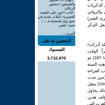
والعصفور / منصور
 الذكريات
الريكان
 والروائي
-
كتاب «عين على القصة
القصيرة: تأملات نقدية في
ة العمر)
تسع رؤى قصصية م ... /
ل التذكر
حميد عقبي
المزيد.....
المعجبين بنا على
لة أدركت/
الفيسبوك
اً. الوقت
التقريبي هذا ناتج عن أن أذان الفجر حدث بعد ذلك بنصف ساعة أو ساعة/ 187) ثم
3,732,970
م 1949) والشاهد على هذه السنة
ب القراءة
 (حين حدث
الرقص العام. وهذا يعني أنني كنت في الصف الأول الابتدائي وهو العام 1949) ينتقل
من 1949 إلى(تاريخ ولادتي عام 1943) بعد ذلك يحاول
ؤلف هذين
لغرب التي