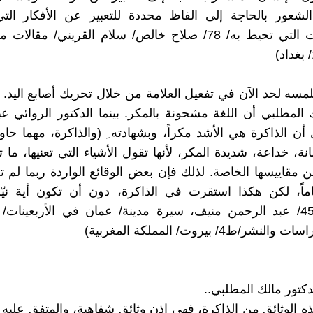
لشعور بالحاجة إلى الفاظ محددة للتعبير عن الأفكار التي
والموجودات التي تحيط به/ 78/ صلاح خالص/ سلام القريني/ مقال
نلمسه لحد الآن في تفعيل العلامة من خلال تحريك أصابع اليد. 
 المطلبي أن اللغة مشحونة بالمكر. بينما الدكتور الروائي ع
أن الذاكرة هي الأشد مكراً، وبشهادته ِ (والذاكرة، مهما حاو
انة، خداعة، شديدة المكر، لأنها تقول الأشياء التي تعنيها، ما ت
 مقاييسها الخاصة. لذلك فإن بعض الوقائع الواردة ربما لم 
ماً، لكن هكذا استقرت في الذاكرة، دون أن تكون أية نيّة
بتحويرها/ 45/ عبد الرحمن منيف، سيرة مدينة/ عمان في الأربعينا
نشر/ط4/ بيروت/ المملكة المغربية)
دكتور مالك المطلبي..
ه الوثائق من الذاكرة، فهي إذن وثائق شفاهية، والمتفق عليه أ