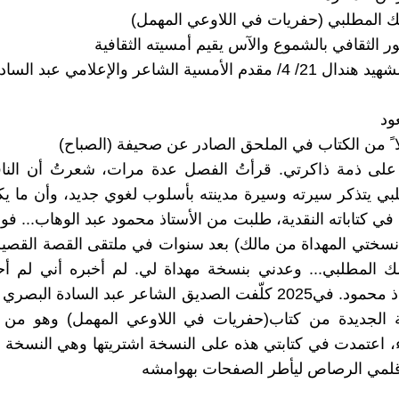
لك المطلبي (حفريات في اللاوعي المهمل)
ر الثقافي بالشموع والآس يقيم أمسيته الثقافية
أمسية الشاعر والإعلامي عبد السادة البصري.
ود
 ً من الكتاب في الملحق الصادر عن صحيفة (الصباح)
ي 2004 على ذمة ذاكرتي. قرأتُ الفصل عدة مرات، شعرتُ أن الناق
بي يتذكر سيرته وسيرة مدينته بأسلوب لغوي جديد، وأن ما يكت
ي كتاباته النقدية، طلبت من الأستاذ محمود عبد الوهاب... فوع
ختي المهداة من مالك) بعد سنوات في ملتقى القصة القصيرة
الك المطلبي... وعدني بنسخة مهداة لي. لم أخبره أني لم 
نسخة أستاذ محمود. في2025 كلّفت الصديق الشاعر عبد السادة ال
 الجديدة من كتاب(حفريات في اللاوعي المهمل) وهو من
باء، اعتمدت في كتابتي هذه على النسخة اشتريتها وهي النسخة ا
قلمي الرصاص ليأطر الصفحات بهوامشه