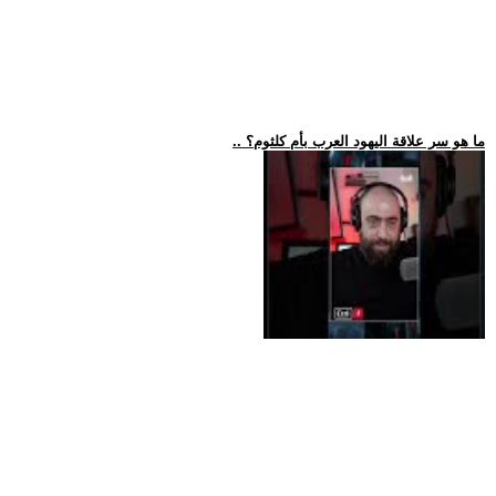
.. ما هو سر علاقة اليهود العرب بأم كلثوم؟