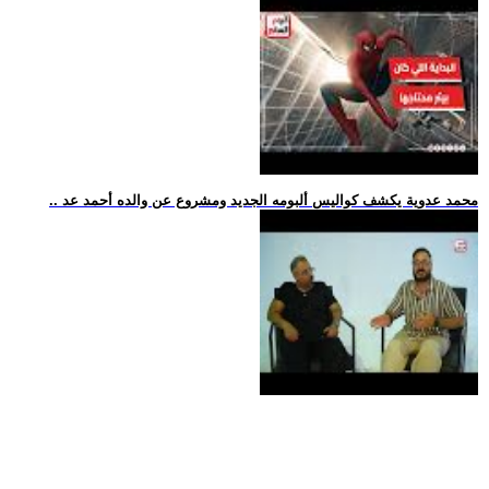
.. محمد عدوية يكشف كواليس ألبومه الجديد ومشروع عن والده أحمد عد