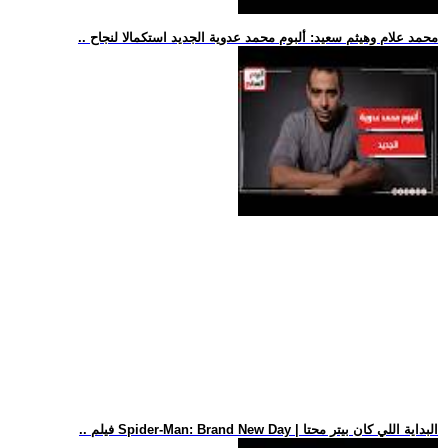
.. محمد علام وهيثم سعيد: ألبوم محمد عدوية الجديد استكمالا لنجاح
.. فيلم Spider-Man: Brand New Day | البداية اللي كان بيتر محتا