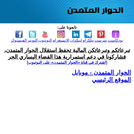
تابعونا على:
بودكاست
بنترست
تيلكرام
لينكدإن
الانستغرام
اليوتيوب
التويتر
الفيسبوك
تبرعاتكم وتبرعاتكن المالية تحفظ استقلال الحوار المتمدن،
فشاركونا في دعم استمرارية هذا الفضاء اليساري الحر
[اشترك في قناة ‫«الحوار المتمدن» على اليوتيوب]
الحوار المتمدن - موبايل
الموقع الرئيسي