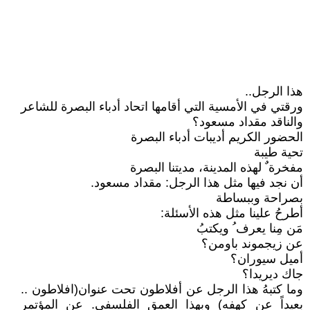
هذا الرجل..
ورقتي في الأمسية التي أقامها اتحاد أدباء البصرة للشاعر
والناقد مقداد مسعود؟
الحضور الكريم أديبات أدباء البصرة
تحية طيبة
مفخرة ٌ لهذه المدينة، مديتنا البصرة
أن نجد فيها مثل هذا الرجل: مقداد مسعود.
بصراحة وببساطة
أطرحُ علينا مثل هذه الأسئلة:
مَن مِنا يعرف ُ ويكتبُ
عن زيجموند باومن؟
أميل سيوران؟
جاك ديريدا؟
وما كتبهُ هذا الرجل عن أفلاطون تحت عنوان(افلاطون ..
بعيداً عن كهفه) وبهذا العمق الفلسفي. عن المؤتمر