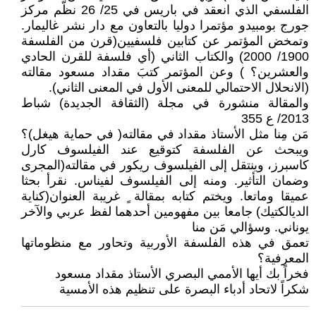
الفلسفي الذي انعقد في باريس في 25/ 26 نظّم مركز
جورج بومبيدو مؤتمرا دوليا بالتعاون مع دار نشر غاليمار.
وتمخض المؤتمر عن كتابين فلسفيين(قرن من الفلسفة
1900/ 2000) والكتاب الثاني (أي فلسفة للقرن الحادي
والعشرين؟ ) وعن المؤتمر كتبَ مقداد مسعود مقالته
(الانحلال الاحتمالي للمعنى الأول في المعنى الثاني).
والمقالة منشورة في مجلة (الثقافة الجديدة) شباط
2013/ ع 355
مَن مِنا مثل الأستاذ مقداد في مقالته( في حماية هيغل)؟
ويبحث عن الفلسفة كتوقيع عند الفيلسوف كارل
كاسبرز، وينتقل إلى الفيلسوف ريكور في مقالته(المجرى
وضمان التأثير. ومنه إلى الفيلسوف لفيناس. نقرأ بحثا
عميقا وماتعا. ويختم كتابه بمقالة ٍ غريبة العنوان(كناية
الديالكتيك) جامعا بين مفهومين أحدهما لفظ عربي والآخر
يوناني. وسؤالي مَن منا
تعمق في هذه الفلسفة الأوربية وتحاور مع منظوماتها
المعرفية؟
فخراً بك أيها الأممي البصري الأستاذ مقداد مسعود
شكراً لاتحاد أدباء البصرة على تنظيم هذه الأمسية