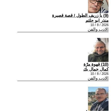
(9) يا زريف الطول / قصة قصيرة
منذر ابو حلتم
2026 / 8 / 10
الادب والفن
(10) قهوة مرّة
كمال جمال بك
2026 / 8 / 10
الادب والفن