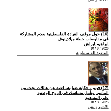
(16) حول موقف القيادة الفلسطينية بعدم المشاركة
في مفاوضات خطة ميلادينوف
ابراهيم ابراش
2026 / 8 / 10
القضية الفلسطينية
(17) فيلم - حكاية ضبابية- قصة عن عائلات نجت من
المآسي وتأمل متماسك في الروح الوطنية
علي المسعود
2026 / 8 / 10
الادب والفن