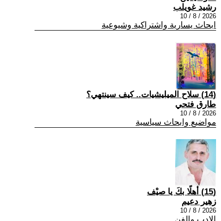
رشيد غويلب
2026 / 8 / 10
ابحاث يسارية واشتراكية وشيوعية
(14) سلاح الميليشيات.. كيف سينتهي؟
طارق فتحي
2026 / 8 / 10
مواضيع وابحاث سياسية
(15) أهلًا بكَ يا صيْف
زهير دعيم
2026 / 8 / 10
الادب والفن