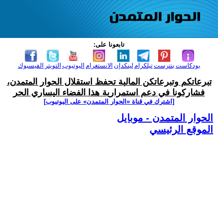
تابعونا على:
بودكاست
بنترست
تيلكرام
لينكدإن
الانستغرام
اليوتيوب
التويتر
الفيسبوك
تبرعاتكم وتبرعاتكن المالية تحفظ استقلال الحوار المتمدن،
فشاركونا في دعم استمرارية هذا الفضاء اليساري الحر
[اشترك في قناة ‫«الحوار المتمدن» على اليوتيوب]
الحوار المتمدن - موبايل
الموقع الرئيسي