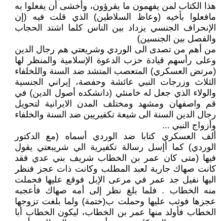
هذا الكتاب لمن يفهمون ما يقرؤون، وأخشى أن يفعلوا به
مافعلوا بأخيه (وعاظ السلاطين) الذي قلت فيه (إن
الإنحراف الجنسي يزداد بين الناس كلما اشتد الحجاب
والفصل بين الجنسين)
من أهم من تصدى الى الوردي وشريعتي هم رجال الدين
وعلى رأسهم قيادة حزب الدعوة الإسلامية والمنظر لها
(مرتض العسكري) المتعصب المتشد ضد السنة واللخلفاء
الثلاث وزرجات النبي عائشة وحفصة، إيراني الجنسية
والولاء الذي جعل له خامنئي (دانشكده أصول الدين) في
قم واصفهان ومشهد ومختلف المدن الايرانية لتحويل
رجال الدين السنة الى شيعة تكفيريين ضد السنة والخلفاء
وأزواج النبي ...
ألف العسكري كتابا ضد الوردي أسماه (مع الدكتور
الوردي) كما أإسل رسالة تكفيرية الي شريبعتي يقول
فيها (متى كان عمر بن الخطاب شريف بني عدي فقد
كانت صهاك جارية لعبد المطلب وكانت ذات عجز فنظر
اليها نفيل جد عمر في مرعى الإبل فوقع عليها فحملت
منه الخطاب . فلما بلغ نظر إلى أمه صهاك فأعجبه
عجزها فوثب عليها وحملت ب(ختمة) ولما بلغت تزوجها
الخطاب فأولد منها عمر بن الخطاب، ليكون الخطاب أبا