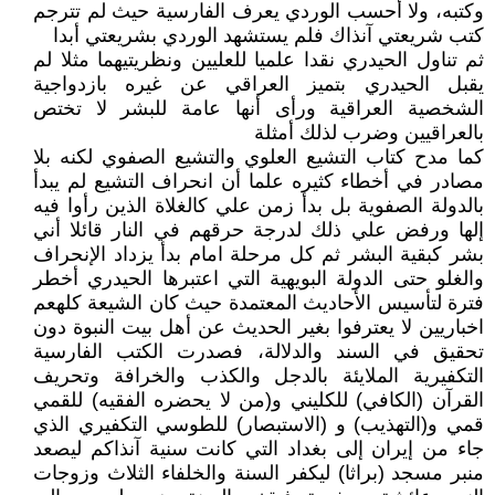
وكتبه، ولا أحسب الوردي يعرف الفارسية حيث لم تترجم
كتب شريعتي آنذاك فلم يستشهد الوردي بشريعتي أبدا
ثم تناول الحيدري نقدا علميا للعليين ونظريتيهما مثلا لم
يقبل الحيدري بتميز العراقي عن غيره بازدواجية
الشخصية العراقية ورأى أنها عامة للبشر لا تختص
بالعراقيين وضرب لذلك أمثلة
كما مدح كتاب التشيع العلوي والتشيع الصفوي لكنه بلا
مصادر في أخطاء كثيره علما أن انحراف التشيع لم يبدأ
بالدولة الصفوية بل بدأ زمن علي كالغلاة الذين رأوا فيه
إلها ورفض علي ذلك لدرجة حرقهم في النار قائلا أني
بشر كبقية البشر ثم كل مرحلة امام بدأ يزداد الإنحراف
والغلو حتى الدولة البويهية التي اعتبرها الحيدري أخطر
فترة لتأسيس الأحاديث المعتمدة حيث كان الشيعة كلهعم
اخباريين لا يعترفوا بغير الحديث عن أهل بيت النبوة دون
تحقيق في السند والدلالة، فصدرت الكتب الفارسية
التكفيرية الملايئة بالدجل والكذب والخرافة وتحريف
القرآن (الكافي) للكليني و(من لا يحضره الفقيه) للقمي
قمي و(التهذيب) و (الاستبصار) للطوسي التكفيري الذي
جاء من إيران إلى بغداد التي كانت سنية آنذاكم ليصعد
منبر مسجد (براثا) ليكفر السنة والخلفاء الثلاث وزوجات