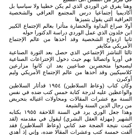
وهنا يفرق عن الوردي الذي لم يكن خطيبا ولا سياسيا بل
أكاديميا إجتماعيا درس المجتمع العراقي والشخصية
العراقية التي يقول بتميزها
أولا صراع البداوة والحضارة متأثرا بعالم الإجتماع الكبير
ابن خلدون الذي عمل الوردي دراسة الدكتورا حوله
ثانيا ازدواج الشخصية وقد أخذها من عالم الإجتماع
الأمريكي مكايفر
ثالثا التناشز الإجتماعي الذي حصل بعد الثورة الصناعية
في أوربا واتصالنا بهم حيث دخول الإختراعات الصناعية
ليصبحوا متحضرين صناعيين بعد ان كانوا مزارعين
كلاسيكيين وقد أخذها من عالم الإجتماع الأمريكي وليم
أوكبرن
وكان كتاب (وعاظ السلاطين) ١٩٥٤ قدأثار السلاطين
والواعظين عليه لدرجة كتابة خمس كتب ضده في نفس
السنة مع عشرات المقالات ومحاولات اغتياله بتحريض
من رجال الدين السنة والشيعة
وهذا جعل الوري يرد في السنة اللاحقة ١٩٥٥ بكتابه
الشهير (مهزلة العقل البشري) ليقول في مقدمته (لقد
كتبت نتيجة الضجة ضد كتابي (وعاظ السلاطين) فقد
ألفت خمسة كتب وعشرات المقالا ضده، وإني إذ أهدي