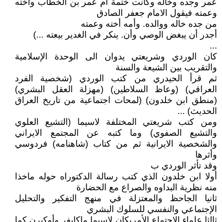
عمر وجده وخاله وكانت ختمة أم عمر بن الخطاب وأخته
وعمته فيقول الامام جعفر الصادق
من جده خاله ووالده. وأمه أخته وعمته
أجدر أن يبغض الوصي وأن. ينكر في الغدير بيعته ...)
...
كان الوردي وشريعتي يدوان الى الوحدة الإسلامية
والتقريب بين الشيعة والسنة
ثم قرأ الحيدري من كتب الوردي (شخصية الفرد
العراقي) (وعاظ السلاطين) (مهزلة العقل البشري)
(منطق ابن خلدون) (لمحات اجتماعية من تاريخ العراق
الحديث) ...
ومن كتب شريعتي المختلفة لاسيما (التشيع العلوي
والتشيع الصفوي) وما كتبه عن المجتمع الايراني
والشخصية الايرانية ثم من كتاب (شاهنامه) فردوسي
وأثرها
وقد تأثر الوردي ب
أولا ابن خلدون الذي كتب رسالة الدكتوراه حوله ماخذا
منه نظرية البداوه والصراع مع الحضارة
ثانيا الجاحظ والمعتزلة في منهج التفكير والتحليل
الإجتماعي والنفسي للسلوك البشري
ثالثا علماء الإجتماع الأمريكان لاسيما ماكايفر وأوكبرن كما