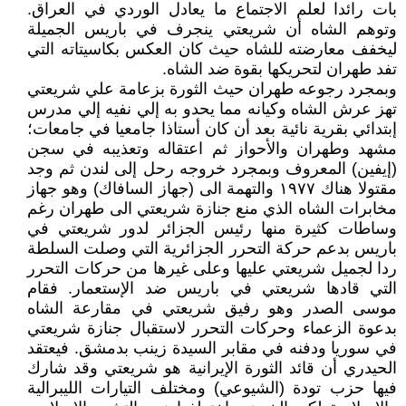
بات رائدا لعلم الاجتماع ما يعادل الوردي في العراق.
وتوهم الشاه أن شريعتي ينجرف في باريس الجميلة
ليخفف معارضته للشاه حيث كان العكس بكاسيتاته التي
تفد طهران لتحريكها بقوة ضد الشاه.
وبمجرد رجوعه طهران حيث الثورة بزعامة علي شريعتي
تهز عرش الشاه وكيانه مما يحدو به إلي نفيه إلي مدرس
إبتدائي بقرية نائية بعد أن كان أستاذا جامعيا في جامعات؛
مشهد وطهران والأحواز ثم اعتقاله وتعذيبه في سجن
(إيفين) المعروف وبمجرد خروجه رحل إلى لندن ثم وجد
مقتولا هناك ١٩٧٧ والتهمة الى (جهاز السافاك) وهو جهاز
مخابرات الشاه الذي منع جنازة شريعتي الى طهران رغم
وساطات كثيرة منها رئيس الجزائر لدور شريعتي في
باريس بدعم حركة التحرر الجزائرية التي وصلت السلطة
ردا لجميل شريعتي عليها وعلى غيرها من حركات التحرر
التي قادها شريعتي في باريس ضد الإستعمار. فقام
موسى الصدر وهو رفيق شريعتي في مقارعة الشاه
بدعوة الزعماء وحركات التحرر لاستقبال جنازة شريعتي
في سوريا ودفنه في مقابر السيدة زينب بدمشق. فيعتقد
الحيدري أن قائد الثورة الإيرانية هو شريعتي وقد شارك
فيها حزب تودة (الشيوعي) ومختلف التيارات الليبرالية