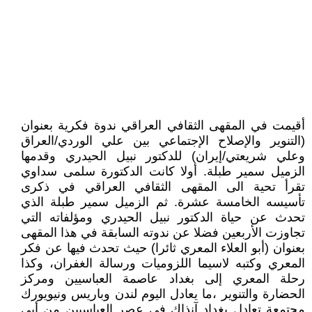
أقيمت في المقهى الثقافي العراقي ندوة فكرية بعنوان
(التنوير والإصلاح الإجتماعي بين علي الوردي/العراق
وعلي شريعتي/إيران) للدكتور نبيل الحيدري وقدمها
الزميل سمير طبلة. أولا كانت الدكتورة سلمى سداوي
تقرأ تحية الى المقهى الثقافي العراقي في ذكرى
تأسيسه الخامسة عشرة. ثم الزميل سمير طبلة الذي
تحدث عن حياة الدكتور نبيل الحيدري ومؤلفاته التي
تجاوزت الأربعين فضلا عن ندوته السابقة في هذا المقهى
بعنوان (أبو العلاء المعري ثائرا) حيث تحدث فيها عن فكر
المعري وكتبه لاسيما اللزوميات ورسالة الغفران، وكذا
رحلة المعري إلى بغداد عاصمة العباسيين ومركز
الحضارة والتنوير ،ما يعادل اليوم لندن وباريس ونيويورك
مجتمعة تعادل بغداد آنذاك في عصر العباسيين من أبي