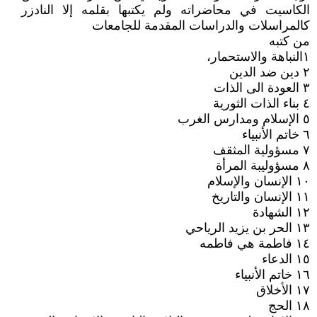
الكاسيت في محاضراته ولم يكتبها بقلمه إلا النادزر
كالمراسلات والدراسات المقدمة للجامعات
من كتبه
١النباهة والاستحمار،
٢ دين ضد الدين
٣ العودة الى الذات
٤ بناء الذات الثورية
٥ الإسلام ومدارس الغرب
٦ خاتم الأنبياء
٧ مسؤولية المثقف
٨ مسؤوليبة المرأة
١٠ الإنسان والإسلام
١١ الإنسان والتاريخ
١٢ الشهادة
١٣ الحر بن يزيد الرياحي
١٤ فاطمة هي فاطمه
١٥ الدعاء
١٦ خاتم الأنبياء
١٧ الأخلاق
١٨ الحج