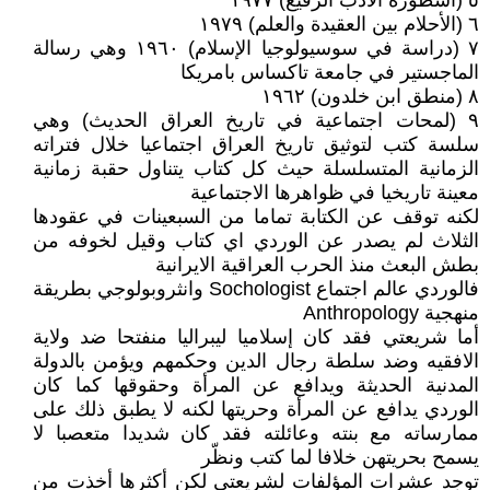
٥ (أسطورة الأدب الرفيع) ١٩٧٧
٦ (الأحلام بين العقيدة والعلم) ١٩٧٩
٧ (دراسة في سوسيولوجيا الإسلام) ١٩٦٠ وهي رسالة
الماجستير في جامعة تاكساس بامريكا
٨ (منطق ابن خلدون) ١٩٦٢
٩ (لمحات اجتماعية في تاريخ العراق الحديث) وهي
سلسة كتب لتوثيق تاريخ العراق اجتماعيا خلال فتراته
الزمانية المتسلسلة حيث كل كتاب يتناول حقبة زمانية
معينة تاريخيا في ظواهرها الاجتماعية
لكنه توقف عن الكتابة تماما من السبعينات في عقودها
الثلاث لم يصدر عن الوردي اي كتاب وقيل لخوفه من
بطش البعث منذ الحرب العراقية الايرانية
فالوردي عالم اجتماع Sochologist وانثروبولوجي بطريقة
منهجية Anthropology
أما شريعتي فقد كان إسلاميا ليبراليا منفتحا ضد ولاية
الافقيه وضد سلطة رجال الدين وحكمهم ويؤمن بالدولة
المدنية الحديثة ويدافع عن المرأة وحقوقها كما كان
الوردي يدافع عن المرأة وحريتها لكنه لا يطبق ذلك على
ممارساته مع بنته وعائلته فقد كان شديدا متعصبا لا
يسمح بحريتهن خلافا لما كتب ونظّر
توجد عشرات المؤلفات لشريعتي لكن أكثرها أخذت من