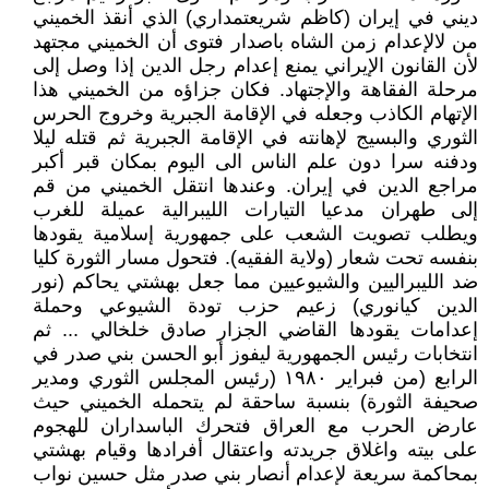
ديني في إيران (كاظم شريعتمداري) الذي أنقذ الخميني
من لالإعدام زمن الشاه باصدار فتوى أن الخميني مجتهد
لأن القانون الإيراني يمنع إعدام رجل الدين إذا وصل إلى
مرحلة الفقاهة والإجتهاد. فكان جزاؤه من الخميني هذا
الإتهام الكاذب وجعله في الإقامة الجبرية وخروج الحرس
الثوري والبسيج لإهانته في الإقامة الجبرية ثم قتله ليلا
ودفنه سرا دون علم الناس الى اليوم بمكان قبر أكبر
مراجع الدين في إيران. وعندها انتقل الخميني من قم
إلى طهران مدعيا التيارات الليبرالية عميلة للغرب
ويطلب تصويت الشعب على جمهورية إسلامية يقودها
بنفسه تحت شعار (ولاية الفقيه). فتحول مسار الثورة كليا
ضد الليبراليين والشيوعيين مما جعل بهشتي يحاكم (نور
الدين كيانوري) زعيم حزب تودة الشيوعي وحملة
إعدامات يقودها القاضي الجزار صادق خلخالي ... ثم
انتخابات رئيس الجمهورية ليفوز أبو الحسن بني صدر في
الرابع (من فبراير ١٩٨٠ (رئيس المجلس الثوري ومدير
صحيفة الثورة) بنسبة ساحقة لم يتحمله الخميني حيث
عارض الحرب مع العراق فتحرك الباسداران للهجوم
على بيته واغلاق جريدته واعتقال أفرادها وقيام بهشتي
بمحاكمة سريعة لإعدام أنصار بني صدر مثل حسين نواب