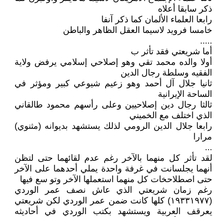
ذكر سابقا أعلاه
رابعا العلماء الألمان كما ذكر آنفا
خامسا فرويد لاسيما العقل الظاهر والباطن
.....
أما شريعتي فقد تأثر ب
أولا والده محمد تقي وهو إصلاحي إسلامي يرفض ولاية
الفقيه وسلطة رجال الدين
ثانيا جلال آل أحمد وهو زعيم شيوعي كبير ومؤثر في
الساحة الإيرانية
ثالثا رجال دين إصلاحيين وعلى رأسهم محمود طالقاني
الذي اختلف مع الخميني
رابعا جلال الدين الرومي لذلك يستشهد بديوانه (مثنوي)
مرارا
...
لقد تأثر كل منهما بالآخر رغم عدم لقائهما حتى لتظن
أنهما يجلسانت في غرفة واحدة يملي أحدهما على الآخر
حتى اصطلاحخات كل منهما استعملها الآخر وتو سع فيها
رغم زمان شريعتي الذي عاش نصف عمر الوردي
(١٩٣٣١٩٧٧) كلها كانت ضمن عمر الوردي لكن شريعتي
يعرقف العربية ويستشهد بكتب الوردي في أحاديثه