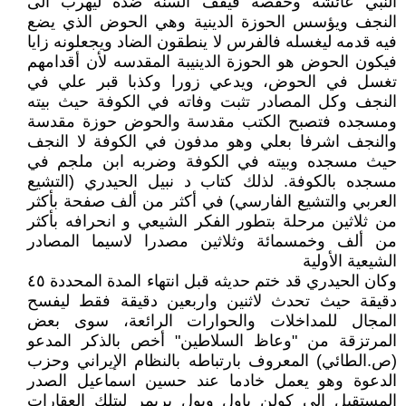
النبي عائشة وحفصة فيقف السنة ضده ليهرب الى
النجف ويؤسس الحوزة الدينية وهي الحوض الذي يضع
فيه قدمه ليغسله فالفرس لا ينطقون الضاد ويجعلونه زايا
فيكون الحوض هو الحوزة الدينيبة المقدسه لأن أقدامهم
تغسل في الحوض، ويدعي زورا وكذبا قبر علي في
النجف وكل المصادر تثبت وفاته في الكوفة حيث بيته
ومسجده فتصبح الكتب مقدسة والحوض حوزة مقدسة
والنجف اشرفا بعلي وهو مدفون في الكوفة لا النجف
حيث مسجده وبيته في الكوفة وضربه ابن ملجم في
مسجده بالكوفة. لذلك كتاب د نبيل الحيدري (التشيع
العربي والتشيع الفارسي) في أكثر من ألف صفحة بأكثر
من ثلاثين مرحلة بتطور الفكر الشيعي و انحرافه بأكثر
من ألف وخمسمائة وثلاثين مصدرا لاسيما المصادر
الشيعية الأولية
وكان الحيدري قد ختم حديثه قبل انتهاء المدة المحددة ٤٥
دقيقة حيث تحدث لاثنين واربعين دقيقة فقط ليفسح
المجال للمداخلات والحوارات الرائعة، سوى بعض
المرتزقة من "وعاظ السلاطين" أخص بالذكر المدعو
(ص.الطائي) المعروف بارتباطه بالنظام الإيراني وحزب
الدعوة وهو يعمل خادما عند حسين اسماعيل الصدر
المستقبل الى كولن باول وبول بريمر ليتلك العقارات