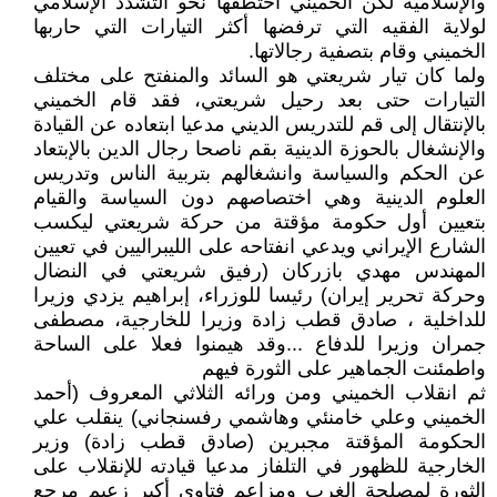
والإسلامية لكن الخميني اختطفها نحو التشدد الإسلامي
لولاية الفقيه التي ترفضها أكثر التيارات التي حاربها
الخميني وقام بتصفية رجالاتها.
ولما كان تيار شريعتي هو السائد والمنفتح على مختلف
التيارات حتى بعد رحيل شريعتي، فقد قام الخميني
بالإنتقال إلى قم للتدريس الديني مدعيا ابتعاده عن القيادة
والإنشغال بالحوزة الدينية بقم ناصحا رجال الدين بالإبتعاد
عن الحكم والسياسة وانشغالهم بتربية الناس وتدريس
العلوم الدينية وهي اختصاصهم دون السياسة والقيام
بتعيين أول حكومة مؤقتة من حركة شريعتي ليكسب
الشارع الإيراني ويدعي انفتاحه على الليبراليين في تعيين
المهندس مهدي بازركان (رفيق شريعتي في النضال
وحركة تحرير إيران) رئيسا للوزراء، إبراهيم يزدي وزيرا
للداخلية ، صادق قطب زادة وزيرا للخارجية، مصطفى
جمران وزيرا للدفاع ...وقد هيمنوا فعلا على الساحة
واطمئنت الجماهير على الثورة فيهم
ثم انقلاب الخميني ومن ورائه الثلاثي المعروف (أحمد
الخميني وعلي خامنئي وهاشمي رفسنجاني) ينقلب علي
الحكومة المؤقتة مجبرين (صادق قطب زادة) وزير
الخارجية للظهور في التلفاز مدعيا قيادته للإنقلاب على
الثورة لمصلحة الغرب ومزاعم فتاوى أكبر زعيم مرجع