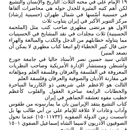
١٩ الإمام علي في محنه الثلاث: التاريخ والإنسان والتشيع
لكن أهم كتبه المثيرة للجدل حوله هي محاضرات ألقاها
في حسينية أسّسها في شمال طهران (حسينية إرشاد)
مركز التنوير الأكبر في إيران يتناوب ثلاث
الاول هو مرتضى مطهري صاحب كتب مثل (الملحمة
الحسينية) ثلاث مجلدات في نقد المشايخ في الحسينيات
مما يتناوله خطابلهم من الدجل والكذب والمبالغة والهراء
حتى قال كبير الخطباء (لو اتبعنا كتاب مطهري لا يمكن أن
نصعد المنبر)
الثاني سيد حسين نصر الأستاذ حاليا في جامعة جورج
واشنطن ومستشار الإدارة الأمريكية وصاحب النظريات
المعروفة في الفلسفة والعرفان وفلسفة العلم ومؤلفاته
في مقارنة الأديان والصوفية والعرفان وفلسفة العلم
الثالث هو الاعظم علي شريعتي ذو الكارزما الساحرة
والخطابات الرايعة ساحرة العقول والقلوب كأعظم
خطيب مفوه تعشقه الجماهير في إيران
كتاب التشيع ينتقد الإيرانيين بأن ما يمارسونه من طقوس
وآداب وعادات لا علاقة للإمام علي بن أبي طالب بها بل
تأسست زمن الدولة الصفويه (١٥٠١١٧٣٢) عندما تحول
الصوفيون الآذريون لاسيما الشاه إسماعيل الصفوي ١٥٠١
في تبريز من التسنن الى التشيع