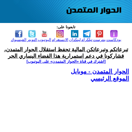
تابعونا على:
بودكاست
بنترست
تيلكرام
لينكدإن
الانستغرام
اليوتيوب
التويتر
الفيسبوك
تبرعاتكم وتبرعاتكن المالية تحفظ استقلال الحوار المتمدن،
فشاركونا في دعم استمرارية هذا الفضاء اليساري الحر
[اشترك في قناة ‫«الحوار المتمدن» على اليوتيوب]
الحوار المتمدن - موبايل
الموقع الرئيسي