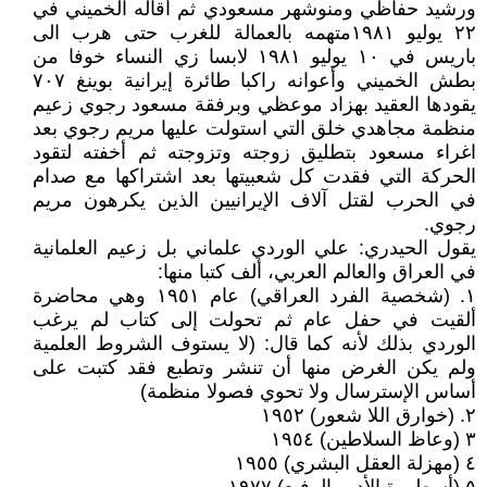
ورشيد حفاظي ومنوشهر مسعودي ثم أقاله الخميني في
٢٢ يوليو ١٩٨١متهمه بالعمالة للغرب حتى هرب الى
باريس في ١٠ يوليو ١٩٨١ لابسا زي النساء خوفا من
بطش الخميني وأعوانه راكبا طائرة إيرانية بوينغ ٧٠٧
يقودها العقيد بهزاد موعظي وبرفقة مسعود رجوي زعيم
منظمة مجاهدي خلق التي استولت عليها مريم رجوي بعد
اغراء مسعود بتطليق زوجته وتزوجته ثم أخفته لتقود
الحركة التي فقدت كل شعبيتها بعد اشتراكها مع صدام
في الحرب لقتل آلاف الإيرانيين الذين يكرهون مريم
رجوي.
يقول الحيدري: علي الوردي علماني بل زعيم العلمانية
في العراق والعالم العربي، ألف كتبا منها:
١. (شخصية الفرد العراقي) عام ١٩٥١ وهي محاضرة
ألقيت في حفل عام ثم تحولت إلى كتاب لم يرغب
الوردي بذلك لأنه كما قال: (لا يستوف الشروط العلمية
ولم يكن الغرض منها أن تنشر وتطبع فقد كتبت على
أساس الإسترسال ولا تحوي فصولا منظمة)
٢. (خوارق اللا شعور) ١٩٥٢
٣ (وعاظ السلاطين) ١٩٥٤
٤ (مهزلة العقل البشري) ١٩٥٥