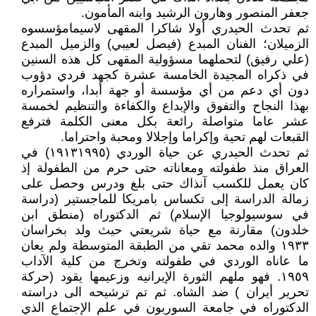
جعفر المنصور وهارون الرشيد وابنه المأمون.
ثم تحدث الحيدري أولا شاكرا المقهى لاسيمامؤسسوه
الزميلان؛ الفنان المبدع (فيصل لعيبي) والزميل المبدع
(علي رفيق) لتحملهما مسؤولية المقهى كل هذه السنين
في ذكراه المجيدة الخامسة عشرة كجهد فردي دؤوب
دون أي دعم من أي مؤسسة أو جهة أبدا، واستمراره
بهذا النجاح والتفوق والإبداع والكفاءة والتنظيم لخمسة
عشر عاما متواصلة رائعة بكل معنى الكلمة فترفع
القبعات لهم تحية وإكراما وإجلالا ومحبة واحتراما.
ثم تحدث الحيدري عن حياة الوردي (١٩١٣١٩٩٥) في
العراق منذ طفولته ومعاناته حتى حرم من الطفولة إذ
كان يعمل للكسب آنذاك حتى بلغ ودرس وحصل على
زمالة الدراسة إلى تكساس بامريكا للماجستير (دراسة
في سوسيولوجيا الإسلام) ثم الدكتوراه (منطق ابن
خلدون) مقارنة مع حياة شريعتي حيث ولد بخراسان
١٩٣٣ والده محمد تقي من الطبقة المتوسطة ولم يعان
ما عاناه الوردي في طفولته وتخرج من كلية الآداب
١٩٥٩. فهو ملهم الثورة الإيرانيه وزعيمها يقود (حركة
تحرير أيران ) ضد الشاه. ثم تم ترشيحه الى دراسته
الدكتوراه في جامعة السوربون في علم الإجتماع الذي