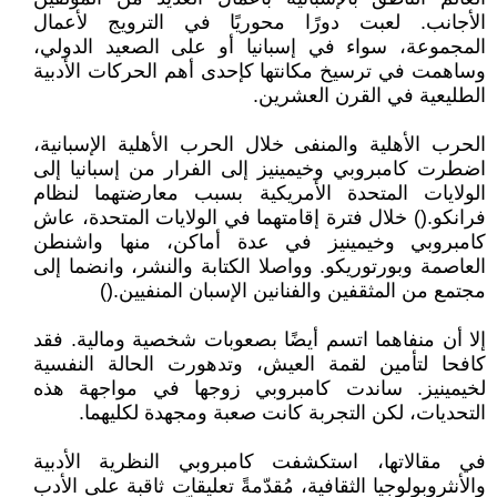
الأجانب. لعبت دورًا محوريًا في الترويج لأعمال
المجموعة، سواء في إسبانيا أو على الصعيد الدولي،
وساهمت في ترسيخ مكانتها كإحدى أهم الحركات الأدبية
الطليعية في القرن العشرين.
الحرب الأهلية والمنفى خلال الحرب الأهلية الإسبانية،
اضطرت كامبروبي وخيمينيز إلى الفرار من إسبانيا إلى
الولايات المتحدة الأمريكية بسبب معارضتهما لنظام
فرانكو.() خلال فترة إقامتهما في الولايات المتحدة، عاش
كامبروبي وخيمينيز في عدة أماكن، منها واشنطن
العاصمة وبورتوريكو. وواصلا الكتابة والنشر، وانضما إلى
مجتمع من المثقفين والفنانين الإسبان المنفيين.()
إلا أن منفاهما اتسم أيضًا بصعوبات شخصية ومالية. فقد
كافحا لتأمين لقمة العيش، وتدهورت الحالة النفسية
لخيمينيز. ساندت كامبروبي زوجها في مواجهة هذه
التحديات، لكن التجربة كانت صعبة ومجهدة لكليهما.
في مقالاتها، استكشفت كامبروبي النظرية الأدبية
والأنثروبولوجيا الثقافية، مُقدّمةً تعليقات ثاقبة على الأدب