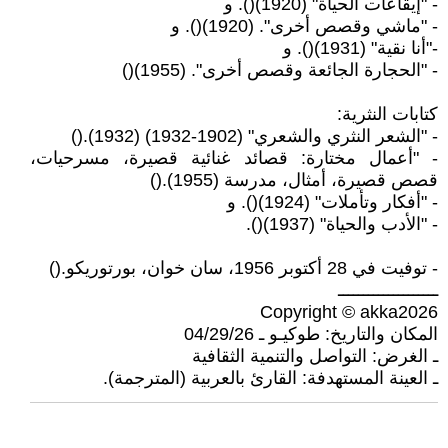
- "إيقاعات الحياة" (1920)(). و
- "ماشي وقصص أخرى". (1920)(). و
-"أنا نقية" (1931)(). و
- "الحجارة الجائعة وقصص أخرى". (1955)()
كتابات النثرية:
- "الشعر النثري والشعري" (1902-1932) (1932).()
- "أعمال مختارة: قصائد غنائية قصيرة، مسرحيات،
قصص قصيرة، أمثال، مدرسة (1955).()
- "أفكار وتأملات" (1924)(). و
- "الأدب والحياة" (1937)().
- توفيت في 28 أكتوبر 1956، سان خوان، بورتوريكو.()
ــــــــــــــــــــ
Copyright © akka2026
المكان والتاريخ: طوكيـو ـ 04/29/26
ـ الغرض: التواصل والتنمية الثقافية
ـ العينة المستهدفة: القارئ بالعربية (المترجمة).