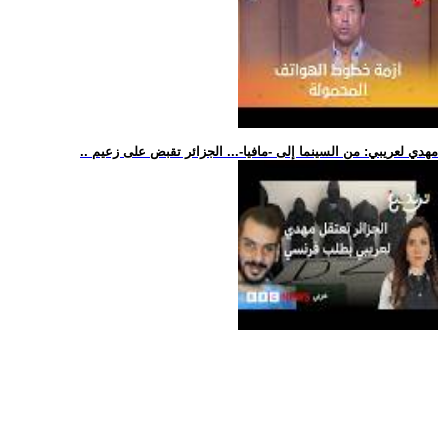
.. مهدي لعريبي: من السينما إلى -مافيا-... الجزائر تقبض على زعيم