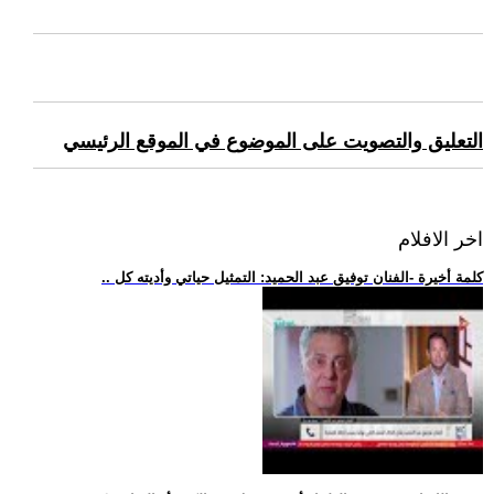
التعليق والتصويت على الموضوع في الموقع الرئيسي
اخر الافلام
.. كلمة أخيرة -الفنان توفيق عبد الحميد: التمثيل حياتي وأديته كل