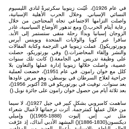
في عام 1926()، عُيّنت زينوبيا سكرتيرةً لنادي الليسيوم
النسائي الإسباني. وخلال الحرب الأهلية الإسبانية،
واصلت التزامها الاجتماعي تجاه المحتاجين من خلال
رعاية أيتام الحرب.() ومع تدهور الأوضاع السياسية، غادر
الزوجان إسبانيا وبدأا رحلة منفى ستستمر إلى الأبد.
سافرا عبر كوبا والولايات المتحدة وبوينس آيرس
وبورتوريكو(). عملت زينوبيا في الترجمة وكتابة المقالات
والنشر وإلقاء المحاضرات.() وفي بورتوريكو، حصلت
على وظيفة تدريس في الجامعة.() كانت تلك سنوات
عصيبة، واصلت خلالها زينوبيا إدارة عملها والتعاون بلا
كلل مع خوان رامون. في عام 1951()، خضعت لعملية
جراحية لعلاج السرطان في بوسطن، وهو مرض عاودها
بعد سنوات. توفيت في بورتوريكو في 28 أكتوبر 1956()،
بعد ثلاثة أيام من حصول خوان رامون على جائزة نوبل.()
ساهمت كامبروبي بشكلٍ كبير في جيل 1927()، لا سيما
من خلال عملها كمترجمة. أثرت ترجماتها لأعمال شعراء
مثل تي. إس. إليوت (1888-1965)() وإميلي
ديكنسون(1830-1886)() المشهد الأدبي آنذاك، إذ عرّفت
العالم الناطق بالإسبانية بأعمال العديد من المؤلفين