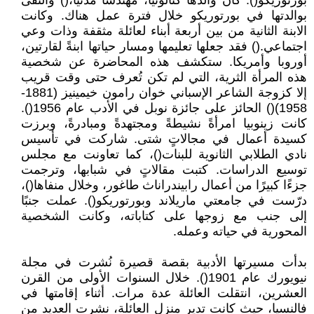
بورتوريكو(). كان والدها كتالونيًا، مهندسًا مدنيًا،() والتقى
بوالدتها في بورتوريكو خلال فترة عمل هناك. وكانت
الابنة الثانية من بين أربعة أبناء لعائلة مثقفة وذات وعي
اجتماعي.() فقد جعلها تعليمها ومسار حياتها ابنةً لقارتين،
أوروبا وأمريكا. ستكشف هذه المحاضرة عن شخصية
هذه المرأة الثرية، التي لم تكن تُعرف حتى وقت قريب
إلا كزوجة الشاعر الإسباني خوان رامون خيمينيز (1881-
1958)() الحائز على جائزة نوبل في الأدب عام 1956().
كانت زينوبيا امرأةً نشيطةً ومجتهدةً ومبادرةً، وبرزت
كسيدة أعمال في مجالاتٍ شتى. شاركت في تأسيس
نادي الطلابي الثانوية للبنات()، كما تعاونت مع مجلس
توسيع الدراسات. كتبت مقالاتٍ في شبابها، وترجمت
جزءًا كبيرًا من أعمال رابيندراناث طاغور، وخلال منفاها()،
درّست في جامعتي ماريلاند وبورتوريكو(). عملت جنبًا
إلى جنب مع زوجها على كتاباته، وكانت الشخصية
المحورية في حياته وعمله.
بدأت مسيرتها الأدبية بقصة قصيرة نُشرت في مجلة
نيويورك عام 1901(). خلال السنوات الأولى من القرن
العشرين، انتقلت العائلة عدة مرات. أثناء إقامتها في
فالنسيا، حيث كانت تدير منزل العائلة، نشرت العديد من