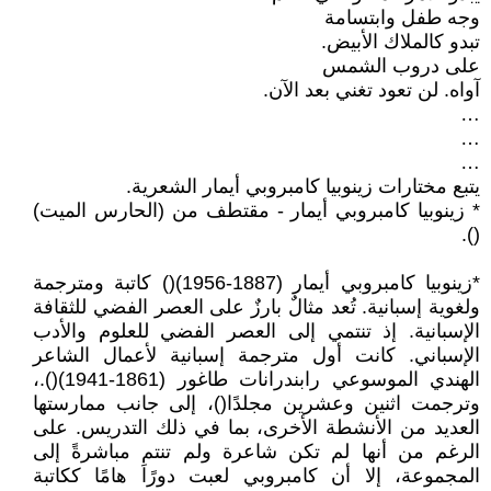
وجه طفل وابتسامة
تبدو كالملاك الأبيض.
على دروب الشمس
آواه. لن تعود تغني بعد الآن.
…
…
…
يتبع مختارات زينوبيا كامبروبي أيمار الشعرية.
* زينوبيا كامبروبي أيمار - مقتطف من (الحارس الميت)
().
*زينوبيا كامبروبي أيمار (1887-1956)() كاتبة ومترجمة
ولغوية إسبانية. تُعد مثالٌ بارزٌ على العصر الفضي للثقافة
الإسبانية. إذ تنتمي إلى العصر الفضي للعلوم والأدب
الإسباني. كانت أول مترجمة إسبانية لأعمال الشاعر
الهندي الموسوعي رابندرانات طاغور (1861-1941)().،
وترجمت اثنين وعشرين مجلدًا()، إلى جانب ممارستها
العديد من الأنشطة الأخرى، بما في ذلك التدريس. على
الرغم من أنها لم تكن شاعرة ولم تنتمِ مباشرةً إلى
المجموعة، إلا أن كامبروبي لعبت دورًا هامًا ككاتبة