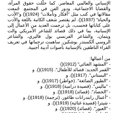
الإسباني والعالمي المعاصر. كما حلّلت حقوق المرأة،
والقضايا الاجتماعية، ودور الفن في المجتمع. جُمعت
مقالاتها في كتب مثل "أفكار وتأملات" (1924)() و"الأدب
والحياة" (1937)(). لم يقتصر شغف الكاتبة باللغة والأدب
على كتاباتها فحسب، بل ترجمت العديد من الأعمال إلى
الإسبانية، بما في ذلك قصائد للشاعر الأمريكي والت
ويتمان، والشاعر الفرنسي بول فاليري، والشاعر
الروسي ألكسندر بوشكين. ساهمت ترجماتها في تعريف
القراء الناطقين بالإسبانية بأصوات أدبية أجنبية.
من أعمالها:
- "المشهد الغنائي" (1912)()
"القمر الجديد: قصائد للأطفال". (1915)(). و
- "البستاني". (1917)(). و
- "الطيور الضائعة". (خواطر) (1917)(). و
- "ماليني". (قصيدة درامية) (1918)(). و
- "الحصاد". (قصائد) (1918)(). و
- "أعمال رابندرانات طاغور. (ترجمة) (1918)(). و
- شيترا (قصيدة غنائية) (1919)(). و
- "العبور". (قصائد) (1920)(). و