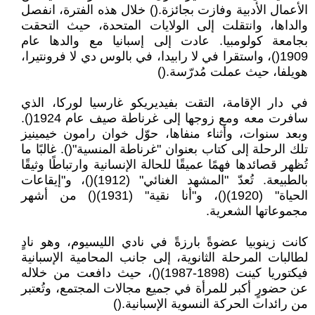
الأعمال الأدبية وفازت بجائزة.() خلال هذه الفترة، انفصل
والداها، وانتقلت إلى الولايات المتحدة، حيث التحقت
بجامعة كولومبيا. عادت إلى إسبانيا مع والدها عام
1909()، واستقرا في لا رابيدا، في بالوس دي لا فرونتيرا،
هويلفا، حيث عملت مُدرّسة.()
في دار الإقامة، التقت بفيديريكو غارسيا لوركا، الذي
سافرت معه ومع زوجها إلى غرناطة صيف عام 1924().
وبعد سنوات، وأثناء منفاها، حوّل خوان رامون خيمينيز
تلك الرحلة إلى كتاب بعنوان "غرناطة المنسية"(). غالبًا ما
تُظهر قصائدها فهمًا عميقًا للحالة الإنسانية وارتباطًا وثيقًا
بالطبيعة. تُعدّ "المشهد الغنائي" (1912)()، و"إيقاعات
الحياة" (1920)()، و"أنا نقية" (1931)() من أشهر
مجموعاتها الشعرية.
كانت زينوبيا عضوةً بارزةً في نادي الليسيوم، وهو نادٍ
لطالبات المرحلة الثانوية، إلى جانب المحامية الإسبانية
فيكتوريا كينت (1898-1987)()، حيث دافعت من خلاله
عن حضورٍ أكبر للمرأة في جميع مجالات المجتمع، وتُعتبر
من رائدات الحركة النسوية الإسبانية.()