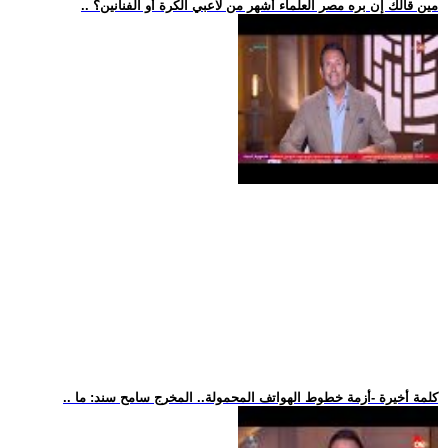
.. مين قالك إن بره مصر العلماء أشهر من لاعبي الكرة أو الفنانين؟
.. كلمة أخيرة -أزمة خطوط الهواتف المحمولة.. المخرج سامح سند: ما