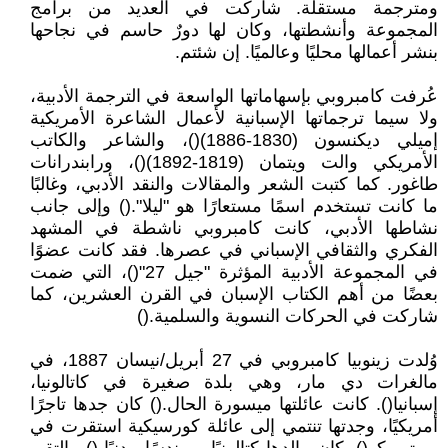
ومترجمة مستقلة. شاركت في العديد من برامج
المجموعة وأنشطتها، وكان لها دورٌ حاسم في نجاحها
بنشر أعمالها محليًا وعالميًا. إن شئتم.
عُرفت كامبروبي بإسهاماتها الواسعة في الترجمة الأدبية،
ولا سيما ترجماتها الإسبانية لأعمال الشاعرة الأمريكية
إميلي ديكنسون (1830-1886)()، والشاعر والكاتب
الأمريكي والت ويتمان (1819-1892)()، ورابندرانات
طاغور. كما كتبت الشعر والمقالات والنقد الأدبي، وغالبًا
ما كانت تستخدم اسمًا مستعارًا هو "ليلا".() وإلى جانب
نشاطها الأدبي، كانت كامبروبي ناشطة في المشهد
الفكري والثقافي الإسباني في عصرها. فقد كانت عضوًا
في المجموعة الأدبية المؤثرة "جيل 27"()، التي ضمت
بعضًا من أهم الكتاب الإسبان في القرن العشرين، كما
شاركت في الحركات النسوية والسلمية.()
وُلدت زينوبيا كامبروبي في 27 أبريل/نيسان 1887، في
مالغرات دي مار، وهي بلدة صغيرة في كاتالونيا،
إسبانيا(). كانت عائلتها ميسورة الحال.() كان جدها تاجرًا
أمريكيًا، وجدتها تنتمي إلى عائلة كورسيكية استقرت في