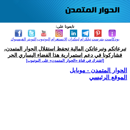
تابعونا على:
بودكاست
بنترست
تيلكرام
لينكدإن
الانستغرام
اليوتيوب
التويتر
الفيسبوك
تبرعاتكم وتبرعاتكن المالية تحفظ استقلال الحوار المتمدن،
فشاركونا في دعم استمرارية هذا الفضاء اليساري الحر
[اشترك في قناة ‫«الحوار المتمدن» على اليوتيوب]
الحوار المتمدن - موبايل
الموقع الرئيسي